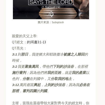
圖片來源：Subsplash
親愛的天父上帝:
QT經文：
約珥書3:1-13
QT亮光：
3:1
到
那日
，我使猶大和耶路撒冷
被擄之人歸回
的
時候，
3:2
我要
聚集萬民
，帶他們
下到約沙法谷
，在那裡
施行審判
；因為他們將
我的百姓
，就是
我的產業
以
色列，
分散
在列國中，又
分取我的地土
，
3:12
萬民都當
興起
，
上到約沙法谷
；因為我
必坐在
那裡
，
審判四圍
的
列國
。
主呀，當我在晨禱帶領大家對齊今天的經文時，你