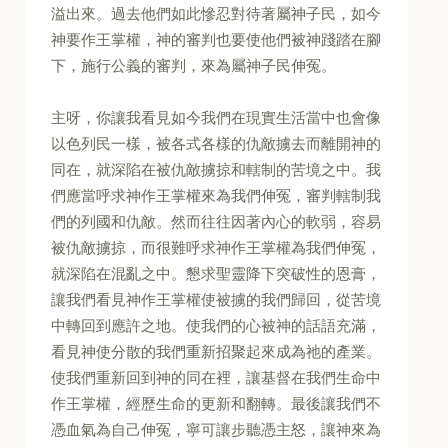
溢出來。過去他們如此慘忍對待著屬神子民，如今
神要作王掌權，神的審判也要使他們被神踐踏在腳
下，施行公義的審判，來為屬神子民伸冤。
主呀，你讓我看見如今我們在現實生活當中也會像
以色列民一樣，被各式各樣的仇敵擄去而離開神的
同在，就深陷在被仇敵擄掠和轄制的苦境之中。我
們應當呼求神作王掌權來為我們伸冤，審判轄制我
們的列國和仇敵。然而往往因著內心的軟弱，容易
被仇敵擄掠，而很難呼求神作王掌權為我們伸冤，
就深陷在混亂之中。懇求聖靈降下突破性的恩膏，
讓我們看見神作王掌權使被擄的我們歸回，從苦境
中轉回到應許之地。使我們的心被神的話語充滿，
看見神使分散的我們重新招聚起來成為祂的產業。
使我們重新回到神的同在裡，讓基督在我們生命中
作王掌權，經歷生命的更新和翻轉。最後讓我們不
憑血氣為自己伸冤，寧可讓步聽憑主怒，讓神來為