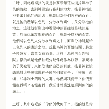
主呀，因此這裡指的就是神要帶領這些擄掠屬神子
民的仇敵，去到神要施行審判的地方。接著神指出
祂要審判他們的原因，就是因為他們將神的百姓，
就是祂的產業以色列，分散在列國中，又分取祂的
地土。這裡就彰顯出神看屬神的百姓就是祂的產
業，然而仇敵攻擊祂的百姓，就是侵略祂的產業。
他們將以色列人分散在列國之中，而瓜分神所賜給
以色列人的應許之地。並且為神的百姓拈鬮，將童
子換妓女，賣童女買酒喝。這裡「為神的百姓拈
鬮」指的就是他們抽籤分配俘虜作為奴隸，讓屬神
的子民被賣，來換取他們自己的利益。接著神就憤
怒地對這些擄掠屬神子民的列國宣告：「推羅、西
頓，和非利士四境的人哪，你們與我何干？你們要
報復我嗎？若報復我，我必使報應速速歸到你們的
頭上。」
主呀，其中這裡的「你們與我何干？」指的就是你