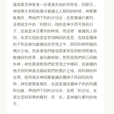
讓我看見神更進一步透過先知約珥宣告，到那日，
神使猶大和耶路撒冷被擄之人歸回的時候，神要聚
集萬民，帶他們下到約沙法谷，在那裏施行審判。
這裡經文中的「到那日」指的是神大而可畏的日
子，也就是末日審判的時候。而這裡「被擄的人歸
回」在原文指的是從苦境轉回的意思，也就是屬神
的子民從被仇敵擄掠的苦境之中，歸回到神所賜的
應許之地。預表著我們縱使因著罪惡和軟弱而被仇
敵擄掠到世界，被仇敵轄制，然而當我們的心回轉
向神，神也要拯救我們從苦境之中轉回，從被擄的
地方回到神過去賜給我們的應許之地，回到神的同
在裡。然而就在神招聚被擄的屬神子民歸回的同
時，神也要聚集萬民，也就是擄掠屬神子民的列國
和仇敵，帶他們下到約沙法谷。這裡「約沙法」在
原文是耶和華的審判，而「谷」是神施行審判的地
方。