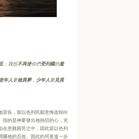
足
；我也
不再使
你們
受列國
的
羞
老年人
要
做異夢
，
少年人
要
見異
地宣告，當以色列民願意悔改歸向
」指的是神要發出祂熱切的心，充
陷在患難困苦之中，因此當以色列
憫屬祂的百姓。因此約珥更進一步