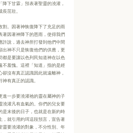
「降下甘霖」預表著聖靈的澆灌，
成長茁壯。
收割。因著神恢復降下了充足的雨
表著因著神降下的恩雨，使得我們
應許說，過去神所打發到他們中間
顯出神不只是恢復他們的供應，更
切都是要讓以色列民知道神在以色
遠不羞愧。這裡「知道」指的是經
心卻沒有真正認識因此就遠離神，
對神有真正的認識。
更進一步要澆灌祂的靈在屬神的子
靈澆灌凡有血氣的。你們的兒女要
的是末後的日子，也就是在新約時
上，就引用約珥這段預言，宣告著
聖靈要澆灌的對象，不分性別、年