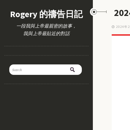
20
Rogery 的禱告日記
一段我與上帝最親密的故事，
2024年
我與上帝最貼近的對話