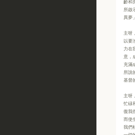
齡和
所啟
異夢
主呀
以要
力在
意，
充滿
所說
基督
主呀
忙碌
復我
而使
我們
一切