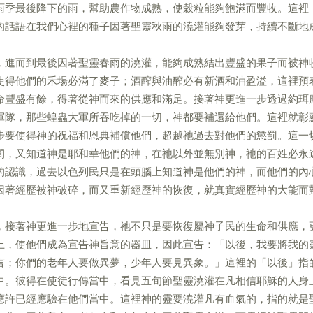
雨季最後降下的雨，幫助農作物成熟，使穀粒能夠飽滿而豐收。這裡
的話語在我們心裡的種子因著聖靈秋雨的澆灌能夠發芽，持續不斷地
，進而到最後因著聖靈春雨的澆灌，能夠成熟結出豐盛的果子而被神
使得他們的禾場必滿了麥子；酒醡與油醡必有新酒和油盈溢，這裡預
命豐盛有餘，得著從神而來的供應和滿足。接著神更進一步透過約珥
軍隊，那些蝗蟲大軍所吞吃掉的一切，神都要補還給他們。這裡就彰
步要使得神的祝福和恩典補償他們，超越祂過去對他們的懲罰。這一
間，又知道神是耶和華他們的神，在祂以外並無別神，祂的百姓必永
的認識，過去以色列民只是在頭腦上知道神是他們的神，而他們的內
因著經歷被神破碎，而又重新經歷神的恢復，就真實經歷神的大能而
，接著神更進一步地宣告，祂不只是要恢復屬神子民的生命和供應，
上，使他們成為宣告神旨意的器皿，因此宣告：「以後，我要將我的
言；你們的老年人要做異夢，少年人要見異象。」這裡的「以後」指
中。彼得在使徒行傳當中，看見五旬節聖靈澆灌在凡相信耶穌的人身
應許已經應驗在他們當中。這裡神的靈要澆灌凡有血氣的，指的就是