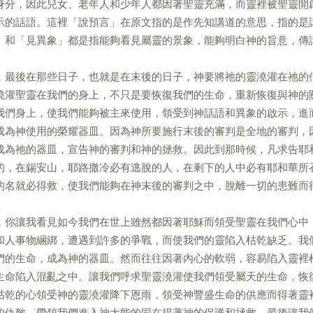
身分，因此兒女、老年人和少年人都因著聖靈充滿，而靈裡被聖靈開
示的話語。這裡「說預言」在原文指的是作先知講道的意思，指的是
」和「見異象」都是指能夠看見屬靈的景象，能夠明白神的旨意，傳
，最後在那些日子，也就是在末後的日子，神要將祂的靈澆灌在祂的
澆灌聖靈在我們的身上，不只是要恢復我們的生命，重新恢復與神的
我們身上，使我們能夠被主來使用，領受到神話語和異象的啟示，進
成為神使用的榮耀器皿。因為神所要施行末後的審判是全地的審判，
成為祂的器皿，宣告神的審判和神的拯救。因此到那時候，凡求告耶
的，在錫安山，耶路撒冷必有逃脫的人，在剩下的人中必有耶和華所
的名就必得救，使我們能夠在神末後的審判之中，脫離一切的患難而
，你讓我看見如今我們在世上雖然都因著耶穌而領受聖靈在我們心中
和人事物綑綁，遭遇到許多的爭戰，而使我們的靈陷入枯乾缺乏。我
們的生命，成為神的器皿。然而往往因著內心的軟弱，容易陷入靈裡
生命陷入混亂之中。讓我們呼求聖靈澆灌使我們領受屬天的生命，恢
枯乾的心領受神的靈澆灌降下恩雨，領受神豐盛生命的供應而得著靈
的仇敵，帶領我們進入神大能的同在得著神的保護和拯救。最後讓我