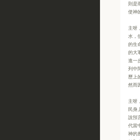
則是
使神
主呀
水，
的生
的大
進一
列中
歷上
然而
主呀
民身
說預
代當
神的