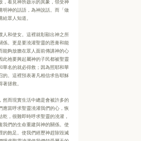
啟，看見神所啟示的異象，領受神
講明神的話語，為神說話。而「做
講給眾人知道。
僕人和使女。這裡就彰顯出神之所
關係。更是要澆灌聖靈的恩膏和能
而能夠放膽在眾人面前傳講神的心
因此祂要興起屬神的子民都被聖靈
和華名的就必得救；因為照耶和華
召的。這裡預表著凡相信求告耶穌
得著拯救。
，然而現實生活中總是會被許多的
們應當呼求聖靈澆灌我們的心，恢
枯乾，很難即時呼求聖靈的澆灌，
復我們的生命重建與神的關係。使
裡的飽足。使我們經歷神趕除毀滅
們呼求聖靈澆灌使我們領受屬天的