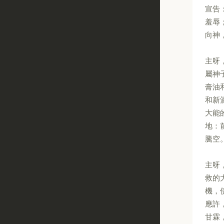
宣告
羞辱
向神
主呀
屬神
膏油
和新
大能
地：
騰空
主呀
救的
機，
應許
甘霖