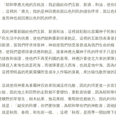
：「耶和華應允祂的百姓說：我必賜給你們五穀、新酒，和油，使你
；」這裡的「應允」指的是神回應前面以色列民的禱告呼求，當以色
，進而神也就回應以色列民的呼求。
，因此神重新賜給他們五榖、新酒和油，這裡就彰顯出當屬神子民恢
子民生活中的供應，使他們能夠重新得著飽足。這裡的五榖預表著基
和新酒，當我們呼求倚靠神，神就使我們領受基督成為我們生命的糧
酒，使我們靈裡得著供應和飽足。接著神應允屬神子民的呼求不只是
的拯救和保護，使他們不再受列國的羞辱。神應許要使北方來的軍隊
前隊趕入東海也就是死海，而後隊要趕入西海，也就是地中海。因為
。這裡用蝗蟲的死屍腐爛所造成令人作嘔的臭氣，來比喻仇敵所做的
，這就使得神要為著屬神百姓來毀滅這些仇敵，因此約珥更進一步宣
大能，因此地土和田野的走獸都不要懼怕，要歡喜快樂，因為耶和華
使曠野的草發生，樹木結果，無花果樹、葡萄樹也都效力。因此約珥
，就是：「錫安的民哪，你們要快樂，為耶和華你們的神歡喜；因祂
，就是秋雨、春雨，和先前一樣。」這裡「秋雨」是雨季一開始降下