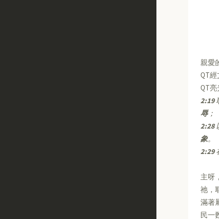
親愛
QT
QT
2:19
辱
；
2:28
象
。
2:29
主呀
祂，
滿著
民一