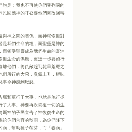
們飽足；我也不再使你們受列國的
列民回應神的呼召要他們悔改回轉
復與神之間的關係，而神就恢復對
督是我們生命的糧，而聖靈是神的
，而領受聖靈成為我們生命的膏油
恢復生命的供應，更進一步要施行
遠離他們，將仇敵趕到乾旱荒廢之
他們所行的大惡，臭氣上升，腥味
惡事令神感到厭惡。
告耶和華行了大事，也就是施行拯
行了大事。神要再次恢復一切的生
向屬神的子民宣告了神恢復生命的
賜給你們合宜的秋雨，為你們降下
的雨，幫助種子萌芽，而「春雨」