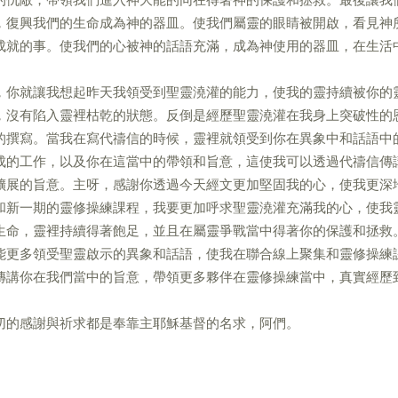
，復興我們的生命成為神的器皿。使我們屬靈的眼睛被開啟，看見神
成就的事。使我們的心被神的話語充滿，成為神使用的器皿，在生活
，你就讓我想起昨天我領受到聖靈澆灌的能力，使我的靈持續被你的
，沒有陷入靈裡枯乾的狀態。反倒是經歷聖靈澆灌在我身上突破性的
的撰寫。當我在寫代禱信的時候，靈裡就領受到你在異象中和話語中
成的工作，以及你在這當中的帶領和旨意，這使我可以透過代禱信傳
擴展的旨意。主呀，感謝你透過今天經文更加堅固我的心，使我更深
和新一期的靈修操練課程，我要更加呼求聖靈澆灌充滿我的心，使我
生命，靈裡持續得著飽足，並且在屬靈爭戰當中得著你的保護和拯救
能更多領受聖靈啟示的異象和話語，使我在聯合線上聚集和靈修操練
傳講你在我們當中的旨意，帶領更多夥伴在靈修操練當中，真實經歷
切的感謝與祈求都是奉靠主耶穌基督的名求，阿們。