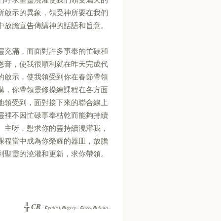
所啟示的異象，領受神所要在我們
中放膽宣告傳講神的話語和旨意。
靈充滿，而面對許多事奉的忙碌和
恩膏，使我很順利就在昨天完成代
的啟示，使我領受到你在春節帶領
講，你帶領靈修操練課程在各方面
地領受到，面對接下來的聯合線上
靈裡不因忙碌事奉枯乾而能夠持續
。主呀，懇求你的靈持續澆灌我，
課程當中成為你榮耀的器皿，放膽
到聖靈的澆灌和更新，求你帶領。
CR
╬
-
C
ynthia,
R
ogery...
C
ross,
R
eborn...