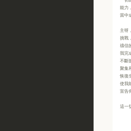
能力
當中
主呀
挑戰
禱信
我完
不斷
聚集
恢復
使我
宣告
這一