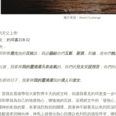
圖片來源：World Challenge
的天父上帝:
經文：
約珥書2:18-32
亮光：
耶和華
應允
他的
百姓
說：我必
賜給
你們
五穀
、
新酒
，和
油
，使你們
飽
以後，我要將
我的靈澆灌凡有血氣
的。你們的
兒女
要
說預言
；你們的
在那些日子，我要將
我的靈澆灌
我的
僕人
和
使女
。
，當我在晨禱帶領大家對齊今天的經文時，你讓我看見約珥更進一步
耶和華就為自己的地發熱心，憐恤祂的百姓。這裡經文中的「發熱心
屬神的炙熱的愛，有著強烈熱切的關懷。因著神不願看見以色列民深
甦醒過來回轉向神，神馬上就發出熱心回應以色列民的禱告呼求，憐