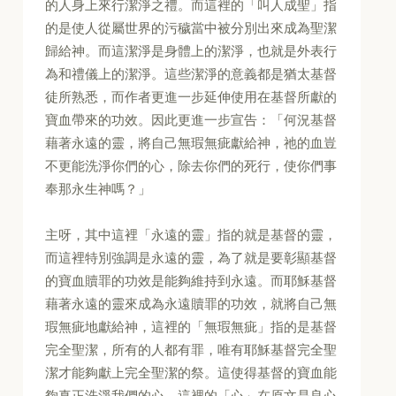
的人身上來行潔淨之禮。而這裡的「叫人成聖」指
的是使人從屬世界的污穢當中被分別出來成為聖潔
歸給神。而這潔淨是身體上的潔淨，也就是外表行
為和禮儀上的潔淨。這些潔淨的意義都是猶太基督
徒所熟悉，而作者更進一步延伸使用在基督所獻的
寶血帶來的功效。因此更進一步宣告：「何況基督
藉著永遠的靈，將自己無瑕無疵獻給神，祂的血豈
不更能洗淨你們的心，除去你們的死行，使你們事
奉那永生神嗎？」
主呀，其中這裡「永遠的靈」指的就是基督的靈，
而這裡特別強調是永遠的靈，為了就是要彰顯基督
的寶血贖罪的功效是能夠維持到永遠。而耶穌基督
藉著永遠的靈來成為永遠贖罪的功效，就將自己無
瑕無疵地獻給神，這裡的「無瑕無疵」指的是基督
完全聖潔，所有的人都有罪，唯有耶穌基督完全聖
潔才能夠獻上完全聖潔的祭。這使得基督的寶血能
夠真正洗淨我們的心，這裡的「心」在原文是良心