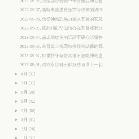
2023-09-08, 跟隨基督苦難中學會順從神旨意
2023-09-07, 隨時來施恩寶座前尋求神的憐憫
2023-09-06, 信從神應許竭力進入基督的安息
2023-09-05, 彼此相勸堅固信心在基督裡有分
2023-09-04, 盡忠聽從主的話語不硬心試探神
2023-09-03, 基督獻上挽回祭搭救被試探的我
2023-09-02, 鄭重持守基督真道不忽略神救恩
2023-09-01, 信靠永恆君王耶穌勝過世上一切
8月
(31)
►
7月
(31)
►
6月
(30)
►
5月
(31)
►
4月
(30)
►
3月
(31)
►
2月
(28)
►
1月
(31)
►