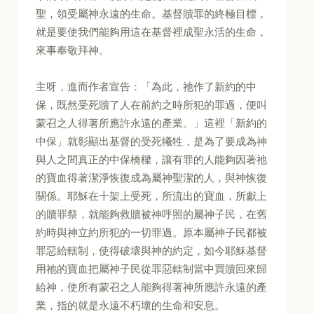
聖，領受屬神永遠的生命。基督贖罪的終極目標，
就是要使我們能夠用這在基督裡成聖永活的生命，
來事奉敬拜神。
主呀，進而作者宣告：「為此，祂作了新約的中
保，既然受死贖了人在前約之時所犯的罪過，便叫
蒙召之人得著所應許永遠的產業。」這裡「新約的
中保」就彰顯出基督的受死犧牲，是為了要成為神
與人之間真正的中保橋樑，讓有罪的人能夠因著祂
的寶血得著潔淨恢復成為屬神聖潔的人，與神恢復
關係。耶穌在十架上受死，所流出的寶血，所獻上
的贖罪祭，就能夠救贖被神呼照的屬神子民，在舊
約時與神立約所犯的一切罪過。原本屬神子民都被
罪惡給轄制，使得破壞與神的約定，如今耶穌基督
用祂的寶血把屬神子民從罪惡轄制當中買贖回來歸
給神，使所有蒙召之人能夠得著神所應許永遠的產
業，指的就是永遠不朽壞的生命和安息。