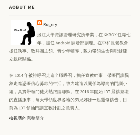
AOBUT ME
Rogery
淡江大學資訊管理研究所畢業，在 KKBOX 任職七
年，擔任 Android 開發部副理。在中和長老教會
擔任執事、敬拜團主領、青少年輔導，致力帶領生命與耶穌建
立親密關係。
在 2014 年被神呼召走進全職呼召，擔任宣教幹事，帶著門訓異
象走進憑著信心募款的生活，致力建造以關係為導向的門訓小
組，真實帶領門徒火熱跟隨耶穌。在 2016 年開始 LDT 晨禱祭壇
的直播服事，每天帶領世界各地的弟兄姊妹一起靈修禱告，目
前為 LDT 領袖門訓宣教計劃之負責人。
檢視我的完整簡介