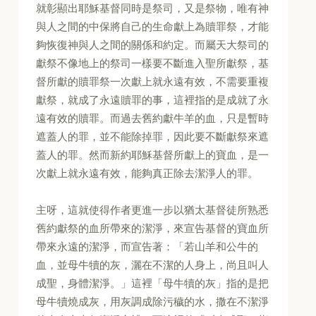
就彰顯出耶穌基督同時是祭司，又是祭物，唯有神
與人之間的中保將自己的生命獻上為贖罪祭，才能
夠恢復神與人之間的關係和約定。而屬天大祭司的
獻祭不像地上的祭司一樣要不斷進入聖所獻祭，基
督所獻的贖罪祭一次獻上就永遠有效，不需要重複
獻祭，就成了永遠贖罪的事，這裡指的是成就了永
遠有效的贖罪。而過去舊約獻牛羊的血，只是暫時
遮蓋人的罪，並不能除掉罪，因此要不斷獻祭來遮
蓋人的罪。然而新約耶穌基督所獻上的寶血，是一
次獻上就永遠有效，能夠真正除去潔淨人的罪。
主呀，這就使得作者更進一步以猶太基督徒所熟悉
舊約獻祭的血所帶來的潔淨，來宣告基督的寶血所
帶來永遠的潔淨，而宣告著：「若山羊和公牛的
血，並母牛犢的灰，灑在不潔的人身上，尚且叫人
成聖，身體潔淨。」這裡「母牛犢的灰」指的是把
母牛犢燒成灰，用灰調成除污穢的水，撒在不潔淨