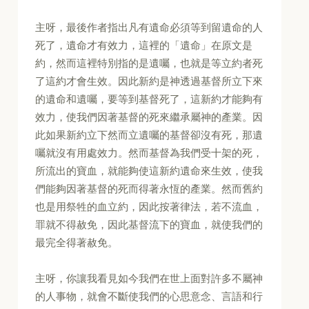
主呀，最後作者指出凡有遺命必須等到留遺命的人
死了，遺命才有效力，這裡的「遺命」在原文是
約，然而這裡特別指的是遺囑，也就是等立約者死
了這約才會生效。因此新約是神透過基督所立下來
的遺命和遺囑，要等到基督死了，這新約才能夠有
效力，使我們因著基督的死來繼承屬神的產業。因
此如果新約立下然而立遺囑的基督卻沒有死，那遺
囑就沒有用處效力。然而基督為我們受十架的死，
所流出的寶血，就能夠使這新約遺命來生效，使我
們能夠因著基督的死而得著永恆的產業。然而舊約
也是用祭牲的血立約，因此按著律法，若不流血，
罪就不得赦免，因此基督流下的寶血，就使我們的
最完全得著赦免。
主呀，你讓我看見如今我們在世上面對許多不屬神
的人事物，就會不斷使我們的心思意念、言語和行