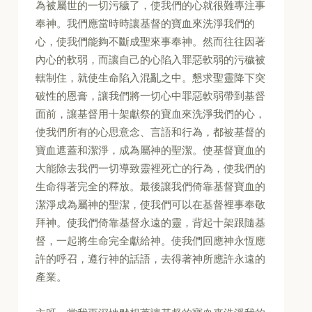
為被屬世的一切污穢了，使我們的心就很難專注事
奉神。我們應當時時讓基督的寶血來洗淨我們的
心，使我們能夠不斷成聖來事奉神。然而往往因著
內心的軟弱，而讓自己的心陷入罪惡軟弱的污穢被
轄制住，就使生命陷入混亂之中。懇求聖靈降下突
破性的恩膏，讓我們將一切心中罪惡軟弱帶到基督
面前，讓基督用十架獻祭的寶血來洗淨我們的心，
使我們所有的心思意念、言語和行為，都被基督的
寶血遮蓋和潔淨，成為屬神的聖潔。使基督寶血的
大能除去我們一切導致靈裡死亡的行為，使我們的
生命得著完全的釋放。最後讓我們倚靠基督寶血的
潔淨成為屬神的聖潔，使我們可以在基督裡事奉敬
拜神。使我們倚靠基督永遠的靈，背起十架跟隨基
督，一起將生命完全獻給神。使我們回應神永恆應
許的呼召，遵行神的話語，去得著神所應許永遠的
產業。