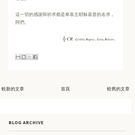
這一切的感謝與祈求都是奉靠主耶穌基督的名求，
阿們。
CR
╬
-
C
ynthia,
R
ogery...
C
ross,
R
eborn...
較新的文章
首頁
較舊的文章
BLOG ARCHIVE