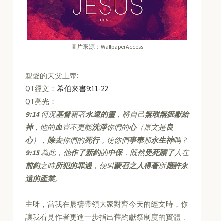
圖片來源：WallpaperAccess
親愛的天父上帝:
QT經文：
希伯來書9:11-22
QT亮光：
9:14
何況
基督
藉著
永遠的靈
，將自己
無瑕無疵獻給
神
，他的
血
豈不更能
洗淨
你們的
心
（原文是
良
心
），
除去
你們的
死行
，使你們
事奉
那
永生神
嗎？
9:15
為此，他
作了新約
的
中保
，既然
受死贖了
人在
前約
之時
所犯的罪過
，便叫
蒙召之人得著
所
應許永
遠的產業
。
主呀，當我在晨禱帶領大家對齊今天的經文時，你
讓我看見作者更進一步指出舊約獻祭制度的實體，