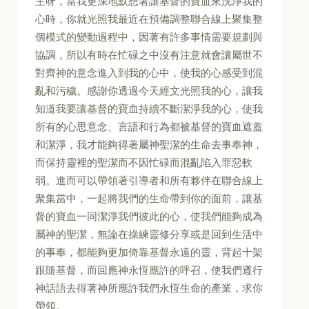
主呀，當我更深地默想著讓基督的寶血來洗淨我的
心時，你就光照我最近在預備調整聯合線上聚集整
個模式的變動過程中，因著有許多事情需要規劃與
協調，所以有時在忙碌之中沒有注意就會讓屬世不
對齊神的意念進入到我的心中，使我的心感受到混
亂和污穢。感謝你透過今天經文光照我的心，讓我
知道我要讓基督的寶血持續不斷潔淨我的心，使我
所有的心思意念、言語和行為都被基督的寶血遮蓋
和潔淨，我才能夠得著屬神聖潔的生命去事奉神，
而保持靈裡的聖潔而不因忙碌而混亂陷入罪惡軟
弱。進而可以帶領著引導者和所有夥伴在聯合線上
聚集當中，一起將我們的生命帶到你的面前，讓基
督的寶血一同潔淨我們彼此的心，使我們能夠成為
屬神的聖潔，無論在操練靈修分享或是回到生活中
的事奉，都能夠更加倚靠基督永遠的靈，背起十架
跟隨基督，而回應神永恆應許的呼召，使我們遵行
神話語去得著神所應許我們永恆生命的產業，求你
帶領。