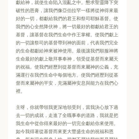
獻給神，就使生命陷入混亂之中。懇求聖靈降下突
破性的恩膏，讓我們像亞伯拉罕一樣將從神得來最
好的一切，都獻給我們的君王和祭司耶穌基督。使
我們的心全然降伏神，將一切最好的都獻給君王的
基督，讓基督在我們生命中作王掌權。使我們獻上
的一切讓祭司的基督帶到神的面前，代表我們完全
的生命都獻給神來被神使用。最後讓我們順服神將
生命最好的獻上敬拜事奉神，領受從基督而來屬天
的祝福。使我們經歷到從基督而來屬神的公義，充
滿運行在我們生命中每個地方。使我們經歷到從基
督而來屬神的平安，充滿屬神安息與能力在我們心
裡。
主呀，你就帶領我更深地領受到，當我決心放下過
去一切的成就，走進了全職事奉的道路，我就是把
我生命中從你得來最好的一切完全獻給你來使用。
如今我得著從基督而來更大豐盛生命的祝福和恩