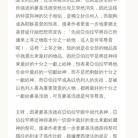
所描述的麥基洗德突然出現又突然消失，因此這樣
的特質與神的兒子相似，是獨立於任何人，而能夠
成為耶穌基督的預表。接著作者更進一步地要猶太
基督徒仔細想想而宣告：「先祖亞伯拉罕將自己所
擄來上等之物取十分之一給他，這人是何等尊貴
呢！」這裡「上等之物」指的就是在全部的物品當
中挑選出來最好的物品。因此亞伯拉罕是將從神得
來最好的十分之一獻上給神，預表著亞伯拉罕將他
生命中最好的一切獻給神，而不是把剩餘的十分之
一獻給神。而亞伯拉罕成為以色列人的先祖，是被
以色列人看為重要寶貴的人物，都將最好的十分之
一獻給麥基洗德，可見麥基洗德是何等尊貴。
主呀，因著麥基洗德在亞伯拉罕眼中就代表神，亞
伯拉罕將從神得著的一切當中最好的拿出來獻給屬
神的祭司。接著作者更進一步拿麥基洗德跟得祭司
職任的利未子孫作比較，根據摩西律法的規定，祭