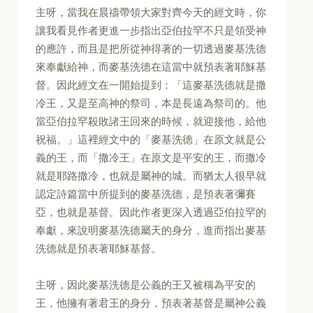
主呀，當我在晨禱帶領大家對齊今天的經文時，你
讓我看見作者更進一步指出亞伯拉罕不只是領受神
的應許，而且是把所從神得著的一切透過麥基洗德
來奉獻給神，而麥基洗德在這當中就預表著耶穌基
督。因此經文在一開始提到：「這麥基洗德就是撒
冷王，又是至高神的祭司，本是長遠為祭司的。他
當亞伯拉罕殺敗諸王回來的時候，就迎接他，給他
祝福。」這裡經文中的「麥基洗德」在原文就是公
義的王，而「撒冷王」在原文是平安的王，而撒冷
就是耶路撒冷，也就是屬神的城。而猶太人很早就
認定詩篇當中所提到的麥基洗德，是預表著彌賽
亞，也就是基督。因此作者更深入透過亞伯拉罕的
奉獻，來說明麥基洗德屬天的身分，進而指出麥基
洗德就是預表著耶穌基督。
主呀，因此麥基洗德是公義的王又被稱為平安的
王，他擁有著君王的身分，預表著基督是屬神公義