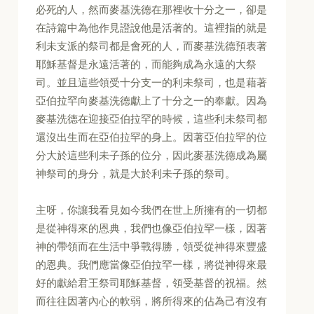
必死的人，然而麥基洗德在那裡收十分之一，卻是
在詩篇中為他作見證說他是活著的。這裡指的就是
利未支派的祭司都是會死的人，而麥基洗德預表著
耶穌基督是永遠活著的，而能夠成為永遠的大祭
司。並且這些領受十分支一的利未祭司，也是藉著
亞伯拉罕向麥基洗德獻上了十分之一的奉獻。因為
麥基洗德在迎接亞伯拉罕的時候，這些利未祭司都
還沒出生而在亞伯拉罕的身上。因著亞伯拉罕的位
分大於這些利未子孫的位分，因此麥基洗德成為屬
神祭司的身分，就是大於利未子孫的祭司。
主呀，你讓我看見如今我們在世上所擁有的一切都
是從神得來的恩典，我們也像亞伯拉罕一樣，因著
神的帶領而在生活中爭戰得勝，領受從神得來豐盛
的恩典。我們應當像亞伯拉罕一樣，將從神得來最
好的獻給君王祭司耶穌基督，領受基督的祝福。然
而往往因著內心的軟弱，將所得來的佔為己有沒有