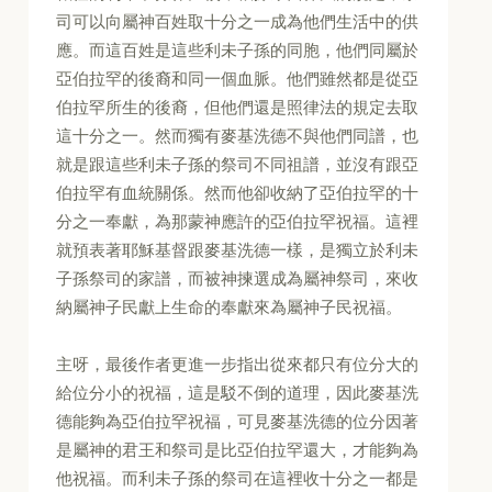
司可以向屬神百姓取十分之一成為他們生活中的供
應。而這百姓是這些利未子孫的同胞，他們同屬於
亞伯拉罕的後裔和同一個血脈。他們雖然都是從亞
伯拉罕所生的後裔，但他們還是照律法的規定去取
這十分之一。然而獨有麥基洗德不與他們同譜，也
就是跟這些利未子孫的祭司不同祖譜，並沒有跟亞
伯拉罕有血統關係。然而他卻收納了亞伯拉罕的十
分之一奉獻，為那蒙神應許的亞伯拉罕祝福。這裡
就預表著耶穌基督跟麥基洗德一樣，是獨立於利未
子孫祭司的家譜，而被神揀選成為屬神祭司，來收
納屬神子民獻上生命的奉獻來為屬神子民祝福。
主呀，最後作者更進一步指出從來都只有位分大的
給位分小的祝福，這是駁不倒的道理，因此麥基洗
德能夠為亞伯拉罕祝福，可見麥基洗德的位分因著
是屬神的君王和祭司是比亞伯拉罕還大，才能夠為
他祝福。而利未子孫的祭司在這裡收十分之一都是