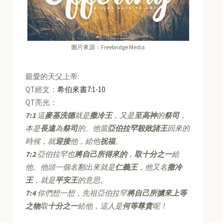
圖片來源：Freebridge Media
親愛的天父上帝:
QT經文：
希伯來書7:1-10
QT亮光：
7:1
這
麥基洗德
就是
撒冷王
，又是
至高神
的
祭司
，
本是
長遠
為
祭司
的。他當
亞伯拉罕殺敗諸王
回來的
時候，就
迎接
他，給他
祝福
。
7:2
亞伯拉罕也
將自己所得來的
，
取十分之一
給
他。他頭一個名翻出來就是
仁義王
，他又名
撒冷
王
，就是
平安王
的意思。
7:4
你們想一想，先祖亞伯拉罕
將自己所擄來上等
之物
取
十分之一
給他，這人是
何等尊貴
呢！