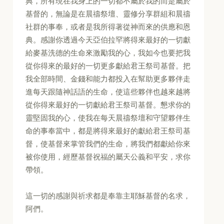
典，所有現在我身上的一切都不屬於我的而是屬於
基督的，無論是在晨禱祭壇、靈修分享群組和晨禱
社群的事奉，或者是我所得著從神而來的供應和恩
典。感謝你透過今天亞伯拉罕將得來最好的一切獻
給麥基洗德的生命來激勵我的心，我如今也要把我
從你得來的最好的一切更多獻給君王祭司基督。把
我全部時間、金錢和能力都投入在幫助更多夥伴走
進每天跟隨神話語的生命，使這些夥伴也越來越將
從你得來最好的一切獻給君王祭司基督。懇求你的
靈堅固我的心，使我在每天晨禱祭壇和守望夥伴生
命的事奉當中，都是將得來最好的獻給君王祭司基
督，使基督來掌管我們的生命，將我們都獻給你來
被你使用，經歷基督祝福的屬天公義和平安，求你
帶領。
這一切的感謝與祈求都是奉靠主耶穌基督的名求，
阿們。