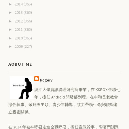
2014
(365)
►
2013
(365)
►
2012
(366)
►
2011
(365)
►
2010
(365)
►
2009
(227)
►
AOBUT ME
Rogery
淡江大學資訊管理研究所畢業，在 KKBOX 任職七
年，擔任 Android 開發部副理。在中和長老教會
擔任執事、敬拜團主領、青少年輔導，致力帶領生命與耶穌建
立親密關係。
在 2014 年被神呼召走進全職呼召，擔任宣教幹事，帶著門訓異