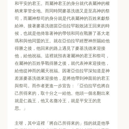
和平安的君王。而屬神君王的身分就代表屬神的權
柄來掌管全地。而同時間麥基洗德又是至高神的祭
司，而屬神祭司的身分就是代表屬神的百姓來獻祭
給神。接著麥基洗德當亞伯拉罕殺敗諸王回來的時
候，也就是他倚靠著神的帶領和同在戰勝了基大老
瑪和與他同盟的王。就在亞伯拉罕經歷神所賜給他
得勝之後，他回來的路上遇見了麥基洗德來迎接
他，給他祝福。這裡就預表著屬神的君王和祭司，
在屬神的百姓爭戰得勝之後，就代表神來迎接他，
給他從神而的屬天祝福。因著亞伯拉罕深知道是神
差派麥基洗德來迎接他，是將他帶到神面前的君王
與祭司。而作者更進一步宣告：「亞伯拉罕也將自
己所得來的，取十分之一給他。他頭一個名翻出來
就是仁義王，他又名撒冷王，就是平安王的意
思。」
主呀，其中這裡「將自己所得來的」指的就是他爭