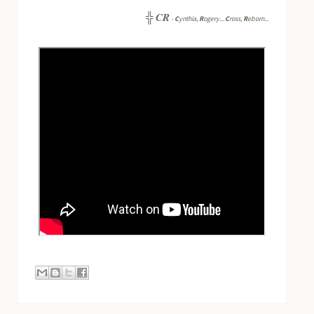
CR
╬
-
C
ynthia,
R
ogery...
C
ross,
R
eborn...