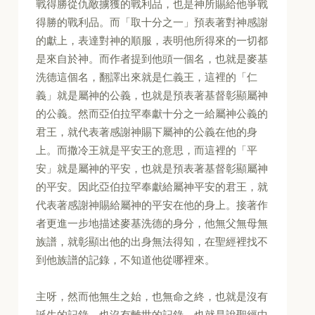
戰得勝從仇敵擄獲的戰利品，也是神所賜給他爭戰
得勝的戰利品。而「取十分之一」預表著對神感謝
的獻上，表達對神的順服，表明他所得來的一切都
是來自於神。而作者提到他頭一個名，也就是麥基
洗德這個名，翻譯出來就是仁義王，這裡的「仁
義」就是屬神的公義，也就是預表著基督彰顯屬神
的公義。然而亞伯拉罕奉獻十分之一給屬神公義的
君王，就代表著感謝神賜下屬神的公義在他的身
上。而撒冷王就是平安王的意思，而這裡的「平
安」就是屬神的平安，也就是預表著基督彰顯屬神
的平安。因此亞伯拉罕奉獻給屬神平安的君王，就
代表著感謝神賜給屬神的平安在他的身上。接著作
者更進一步地描述麥基洗德的身分，他無父無母無
族譜，就彰顯出他的出身無法得知，在聖經裡找不
到他族譜的記錄，不知道他從哪裡來。
主呀，然而他無生之始，也無命之終，也就是沒有
誕生的記錄，也沒有離世的記錄。也就是說聖經中