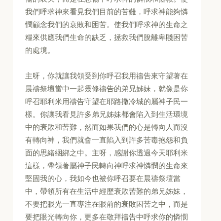
我們呼求神來看見我們目前的苦難，呼求神能夠憐
憫顧念我們的衰敗和困苦。使我們呼求神的生命之
糧來供應我們生命的缺乏，拯救我們脫離卑賤困苦
的處境。
主呀，你就讓我領受到你呼召我用禱告來守望著在
晨禱祭壇當中一起靈修禱告的弟兄姊妹，就像是你
呼召耶利米用禱告守望在耶路撒冷城的屬神子民一
樣。你讓我看見許多弟兄姊妹都會陷入到生活環境
中的衰敗和苦難，然而如果我們的心是轉向人而沒
有轉向神，我們就會一直陷入到許多苦毒抱怨和負
面的思緒綑綁之中。主呀，感謝你透過今天耶利米
這樣，帶領著屬神子民轉向神呼求神憐憫的生命來
堅固我的心，我如今也被你呼召要在晨禱祭壇當
中，帶領所有在生活中經歷衰敗苦難的弟兄姊妹，
不要把眼光一直專注在眼前的衰敗困苦之中，而是
要把眼光轉向你，更多在敬拜禱告中呼求你的憐憫