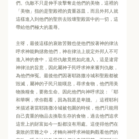
們。仇敵不只是伸手攻擊奪走他們的美物，這裡的
「美物」指的是聖殿裡的貴重器皿，而且外邦人就
這樣進入到他們的聖所去毀壞聖殿當中的一切，這
帶給他們極大的羞辱。
主呀，最後這樣的衰敗苦難也使他們按著神的律法
呼求神能夠拯救他們，神在律法上規定外邦人不可
進入神的會中，這些仇敵竟然如此進入，這是違背
神律法的旨意，因此屬神子民呼求神來審判仇敵，
為他們伸冤。最後他們因著耶路撒冷城和聖殿都被
毀滅，屬神的子民只能嘆息，尋求食物，他們用美
物換糧食，要救生命。因此他們向神呼求說：「耶
和華啊，求你觀看，因為我甚是卑賤。」這裡耶利
米描述著當耶路撒冷城被包圍的時候，他們只能用
自己貴重的物品去換取生存的食物，過去他們追求
這世上的財富如今一點都沒有用處。這使得他們在
衰敗的苦難之中，才轉向神呼求神能夠觀看他們的