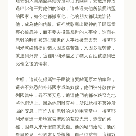
過去猶大國結盟其他旁邊鄰近的國家，去抵擋神透
過巴比倫王對他們的管教，這些過去他所親愛結盟
的國家，如今也都撇棄他，他的朋友都以詭詐待
他，成為他的仇敵。這裡就彰顯出屬神的子民應當
專心倚靠神，而不要去投靠屬世的人事物，進而在
患難的時刻被這些屬世的人事物撇棄丟棄。接著耶
利米就繼續提到猶大因遭遇苦難，又因多服勞苦，
就遷到外邦，這裡耶利米描述了猶大百姓被擄到巴
比倫之後的慘狀。
主呀，這就使得屬神子民被迫要離開原本的家鄉，
遷去不熟悉的外邦國家成為奴僕，他們被分散住在
列國當中，尋不著安息，追逼他們的都在狹窄之地
將他們追上。因為他們離棄神，所以就得不著神所
賜的安息，而陷入到患難的逼迫困苦當中。接著耶
利米更進一步地宣告聖殿的荒涼光景，錫安的路
徑，因無人來守聖節就悲傷。他的城門淒涼，他的
祭司歎息，他的處女受艱難，自己也愁苦。這裡就