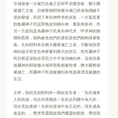
冷城最後一次被巴比倫王尼布甲尼撒攻破，猶大國
被滅亡之後，目睹整個耶路撒冷城已經成為殘破不
堪的廢墟，而寫下來向神呼求的哀歌，一方面是要
勸勉屬神子民認罪悔改回轉向神，重新倚靠神，而
另一方面則是為屬神子民來向神代求，呼求神的憐
憫和恩典，能夠赦免他們的過犯使他們能夠得著恢
復。先知耶利米在猶大國要滅亡之前，不斷地領受
神的啟示而宣告神要審判猶大的預言，然而屬神子
民仍舊是深陷在罪惡之中不肯回轉向神，這使得最
後屬神的耶路撒冷城和聖殿都被毀壞，猶大國整個
被滅亡，而屬神子民就被擄到各地過著漂流被擄的
生活。
主呀，因此先知耶利米一開始宣告著：「先前滿有
人民的城，現在何竟獨坐！先前在列國中為大的，
現在竟如寡婦！先前在諸省中為王后的，現在成為
進貢的。」懇求聖靈開啟我們屬靈的眼睛，帶領我