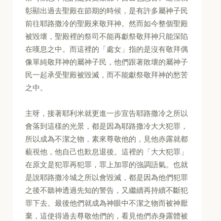
彰顯出過去聖殿在節期的時候，是有許多屬神子民
前往耶路撒冷的聖殿來敬拜神。然而如今整個聖殿
被毀壞，聖殿裡的祭司不能再獻祭敬拜神只能深陷
在嘆息之中。而這裡的「處女」指的是沒有敬拜偶
像單純敬拜神的屬神子民，他們跟著敗壞的屬神子
民一起承受聖殿被毀滅，而不能獻祭敬拜神的愁苦
之中。
主呀，接著耶利米就更進一步宣告耶路撒冷之所以
會落到這樣的光景，都是因為耶路撒冷大大犯罪，
所以成為不潔之物，素來尊敬他的，見他赤露就都
藐視他，他自己也歎息退後。這裡的「大大犯罪」
在原文是犯罪再犯罪，罪上加罪的強調語氣。也就
是說耶路撒冷城之所以會毀滅，都是因為他們犯罪
之後不聽神透過先知的警告，又繼續再持續不斷犯
罪下去。最後他們就成為神眼中不潔之物而被神厭
棄，這使得過去尊敬他們的，看見他們赤身露體被