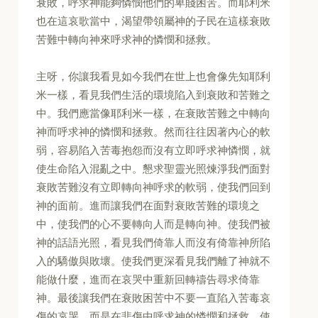
衰敗，呼求神能夠憐憫他們的卑賤困苦。而耶利米
也在這哀歌當中，渴望帶領屬神的子民在這樣衰敗
苦難中轉向神來呼求神的憐憫和拯救。
主呀，你讓我看見如今我們在世上也會像先知耶利
米一樣，看見我們生活的環境陷入到衰敗和苦難之
中。我們應當像耶利米一樣，在衰敗苦難之中轉向
神而呼求神的憐憫和拯救。然而往往因著內心的軟
弱，容易陷入苦毒抱怨而沒有立即呼求神憐憫，就
使生命陷入混亂之中。懇求聖靈光照煉淨我們面對
衰敗苦難沒有立即轉向神呼求的軟弱，使我們回到
神的面前。進而讓我們在面對衰敗苦難的環境之
中，使我們的心不要轉向人而是轉向神。使我們被
神的話語光照，看見我們倚靠人而沒有倚靠神所陷
入的驕傲與敗壞。使我們更深看見我們離了神就不
能做什麼，進而在哀哭中重新回轉禱告尋求倚靠
神。最後讓我們在衰敗困苦中不要一直陷入苦毒哀
傷的哀哭，而是在悲傷中呼求神的憐憫和拯救。使