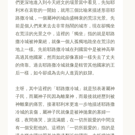
們更深地進入到今天經文的場景當中看見，先知耶
利米在哀歌的一開始，就用三個比喻來描述形容耶
路撒冷城，一個屬神的城由盛轉衰的荒涼光景。先
前是個人們來來去去非常熱鬧的城市，現在卻獨坐
在荒涼的光景之中，這裡的「獨坐」指的就是耶路
撒冷城被神棄絕，就像一個人孤獨地跪坐在荒涼的
地上一樣。先前耶路撒冷城在列國當中是被神高舉
高過其他國家，然而如此卻像寡婦一樣失去了丈夫
的倚靠。過去耶路撒冷城就像是轄管其他國家的王
后一樣，如今卻成為去向人進貢的奴隸。
主呀，其中這裡的「耶路撒冷城」就是預表著屬神
子民，而屬神子民因為離棄神，而最後就經歷到被
神離棄的痛苦。接著耶利米更進一步地描述耶路撒
冷城的哀傷，屬神子民就像是被神拋棄的寡婦一
樣，夜間痛哭，淚流滿腮，在一切所親愛的中間沒
有一個安慰他的。這裡的「一切所親愛的」指的是