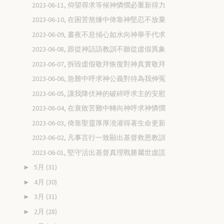
2023-06-11, 仰望尋求等候神憐憫必重新得力
2023-06-10, 在困苦熬煉中倚靠神堅忍不放棄
2023-06-09, 晝夜不息傾心如水向神舉手代求
2023-06-08, 跟從神話語教訓不聽從虛假異象
2023-06-07, 拆毀虛假敬拜恢復對神真實敬拜
2023-06-06, 急難中呼求神公義對待為我伸冤
2023-06-05, 讓我降伏神的破碎呼求主的安慰
2023-06-04, 在衰敗苦難中轉向神呼求神憐憫
2023-06-03, 倚靠聖靈厚厚澆灌得著生命更新
2023-06-02, 凡事言行一致顯出基督救恩教訓
2023-06-01, 堅守活出基督真理戰勝屬世虛謊
5月
(31)
►
4月
(30)
►
3月
(31)
►
2月
(28)
►