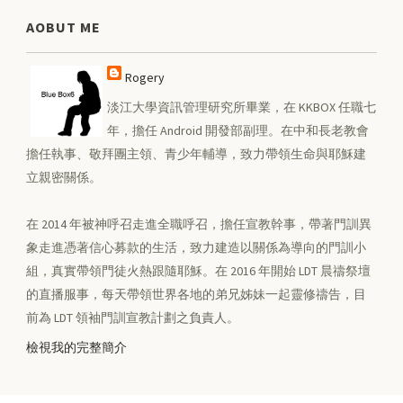
AOBUT ME
Rogery
淡江大學資訊管理研究所畢業，在 KKBOX 任職七
年，擔任 Android 開發部副理。在中和長老教會
擔任執事、敬拜團主領、青少年輔導，致力帶領生命與耶穌建
立親密關係。
在 2014 年被神呼召走進全職呼召，擔任宣教幹事，帶著門訓異
象走進憑著信心募款的生活，致力建造以關係為導向的門訓小
組，真實帶領門徒火熱跟隨耶穌。在 2016 年開始 LDT 晨禱祭壇
的直播服事，每天帶領世界各地的弟兄姊妹一起靈修禱告，目
前為 LDT 領袖門訓宣教計劃之負責人。
檢視我的完整簡介