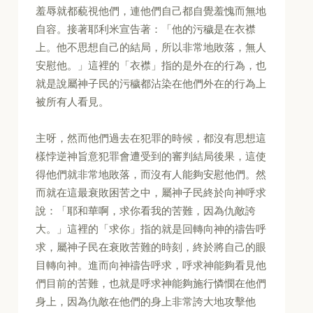
羞辱就都藐視他們，連他們自己都自覺羞愧而無地
自容。接著耶利米宣告著：「他的污穢是在衣襟
上。他不思想自己的結局，所以非常地敗落，無人
安慰他。」這裡的「衣襟」指的是外在的行為，也
就是說屬神子民的污穢都沾染在他們外在的行為上
被所有人看見。
主呀，然而他們過去在犯罪的時候，都沒有思想這
樣悖逆神旨意犯罪會遭受到的審判結局後果，這使
得他們就非常地敗落，而沒有人能夠安慰他們。然
而就在這最衰敗困苦之中，屬神子民終於向神呼求
說：「耶和華啊，求你看我的苦難，因為仇敵誇
大。」這裡的「求你」指的就是回轉向神的禱告呼
求，屬神子民在衰敗苦難的時刻，終於將自己的眼
目轉向神。進而向神禱告呼求，呼求神能夠看見他
們目前的苦難，也就是呼求神能夠施行憐憫在他們
身上，因為仇敵在他們的身上非常誇大地攻擊他