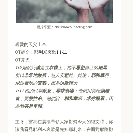
圖片來源：christiancounseling.com
親愛的天父上帝:
QT經文：
耶利米哀歌1:1-11
QT亮光：
1:9
她的
污穢
是在
衣襟
上；她
不思想
自己的
結局
，
所以
非常地敗落
，無人
安慰
她。她說：
耶和華
啊，
求你看
我的
苦難
，因為
仇敵誇大
。
1:11
她的民都
歎息
，
尋求食物
；他們用美物
換糧
食
，要
救性命
。他們說：
耶和華
啊，
求你觀看
，因
為我
甚是卑賤
。
主呀，當我在晨禱帶領大家對齊今天的經文時，你
讓我看見耶利米哀歌是先知耶利米，在面對耶路撒