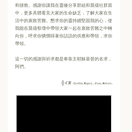
和拯救。感謝你讓我在靈修分享群組和晨禱社群當
中，更多具體看見大家的生命缺乏，了解大家在生
活中的衰敗苦難。懇求你的靈持續堅固我的心，使
我能在晨禱祭壇中帶領大家一起在衰敗苦難之中轉
向你，呼求你憐憫得著你話語的供應和帶領，求你
帶領。
這一切的感謝與祈求都是奉靠主耶穌基督的名求，
阿們。
CR
╬
-
C
ynthia,
R
ogery...
C
ross,
R
eborn...