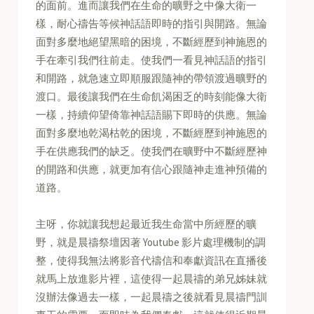
的面前。進而讓我們在生命的曠野之中像大衛一
樣，耐心禱告等候神話語即時的指引與開路。無論
面對多麼地絕望黑暗的困境，不斷經歷到神施恩的
手在牽引我們往前走。使我們一看見神話語的指引
和開路，就急速立即順服跟隨神的帶領渡過曠野的
渡口。最後讓我們在生命飢渴困乏的時刻能像大衛
一樣，持續仰望倚靠神話語賜下即時的供應。無論
面對多麼地乾渴枯乾的困境，不斷經歷到神施恩的
手在供應我們的缺乏。使我們在曠野中不斷經歷神
的開路和供應，就更加有信心跟隨神走進神預備的
道路。
主呀，你就讓我想起最近我生命當中所經歷的曠
野，就是晨禱祭壇因著 Youtube 影片處理機制的調
整，使得我無法將影音代禱信和奉獻資訊在直播後
就馬上放進影片裡，這使得一起晨禱的弟兄姊妹就
沒辦法像過去一樣，一起晨禱之後就看見晨禱門訓