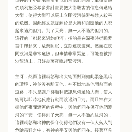
們順利把亞希多弗計畫要把大衛殺害的信息傳遞給
大衛，使得大衛可以馬上立即渡河躲避被敵人殺害
的危機。因此經文就提到於是大衛和跟隨他的人都
起來過約但河。到了天亮，無一人不過約但河的。
這裡的「都起來過約但河」指的是在深夜時從睡夢
當中爬起來，放棄睡眠，立刻連夜渡河。然而在夜
間渡河是非常危險，但事情非常緊急，可能會被押
沙龍追上，只好趁著夜晚趕緊渡河。
主呀，然而這裡就彰顯出大衛面對到如此緊急黑暗
的環境，神並沒有離棄他，神不斷地為他開前面的
道路，不只是讓戶篩順利把訊息傳遞給大衛，使大
衛可以即時地反應行動而渡過約旦河。而且神在大
衛他們夜間渡河的過程中，與他們同在保守他們渡
河的平安，使得到了天亮，無一人不過約旦河的，
這裡就彰顯出神的保守使得他們沒有一個人落入到
危險患難之中，有神的平安與他們同在。接著亞希