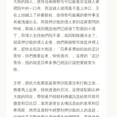
大衛的婦人，使得這兩個祭司可以躲進在這婦人家
裡院中的一口井。而這婦人就用蓋子蓋上井口，又
在上頭鋪上了碎麥穀粒，使得祭司躲藏的整件事沒
有被洩漏出去。而當押沙龍的僕人來到這家查問的
時候，那婦人就回應說他們已經過了對面的小溪
了，而僕人去找他們找不著，就回耶路撒冷去了。
就當押沙龍的僕人走後，他們兩個祭司就從井裡上
來，趕快去告訴大衛說：「亞希多弗如此如此定計
害你，你們務要起來，快快過河。」這裡的「定計
害你」指的就是亞希多弗已經設計謀想要殺害大
衛。
主呀，因此大衛應當趁著押沙龍還沒有行動之前，
務要馬上起來，快快渡過約旦河。這裡就彰顯出神
大能的同在，帶領著戶篩順利傳遞訊息給祭司祭司
撒督和亞比亞，進而派使女去傳訊息給約拿單和亞
希瑪斯，然而這過程中經歷到押沙龍的人的追趕，
但神的手不斷地牽引著他們為他們開路，最後使他