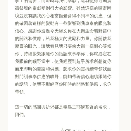
事工的需要，而即時為我們奉獻，這就使得近期晨
禱祭壇的奉獻受到很大的影響。雖然這樣的曠野困
境並沒有讓我的心相當擔憂會得不到神的供應，但
的確因著這樣的變動有一些影響到我事奉的眼光和
信心。感謝你透過今天經文你在大衛生命曠野當中
的開路和供應，給我極大的激勵和力量。你開啟我
屬靈的眼光，讓我看見我只要像大衛一樣耐心等候
你，持續緊緊跟隨你的話語來事奉你，你就必定在
我眼前的曠野當中，使我經歷到超乎所求所想從你
而來即時的開路和供應。懇求你的靈持續帶領我面
對門訓事奉供應的曠野，能夠帶著信心繼續跟隨你
的話語，使我不斷經歷你即時的開路和供應，求你
帶領。
這一切的感謝與祈求都是奉靠主耶穌基督的名求，
阿們。
CR
╬