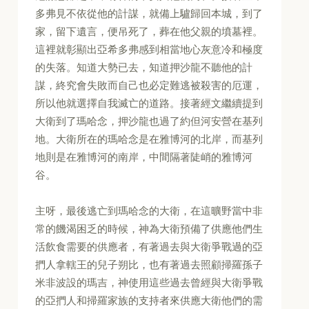
多弗見不依從他的計謀，就備上驢歸回本城，到了
家，留下遺言，便吊死了，葬在他父親的墳墓裡。
這裡就彰顯出亞希多弗感到相當地心灰意冷和極度
的失落。知道大勢已去，知道押沙龍不聽他的計
謀，終究會失敗而自己也必定難逃被殺害的厄運，
所以他就選擇自我滅亡的道路。接著經文繼續提到
大衛到了瑪哈念，押沙龍也過了約但河安營在基列
地。大衛所在的瑪哈念是在雅博河的北岸，而基列
地則是在雅博河的南岸，中間隔著陡峭的雅博河
谷。
主呀，最後逃亡到瑪哈念的大衛，在這曠野當中非
常的饑渴困乏的時候，神為大衛預備了供應他們生
活飲食需要的供應者，有著過去與大衛爭戰過的亞
捫人拿轄王的兒子朔比，也有著過去照顧掃羅孫子
米非波設的瑪吉，神使用這些過去曾經與大衛爭戰
的亞捫人和掃羅家族的支持者來供應大衛他們的需