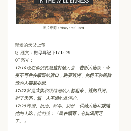
圖片來源：Vineyard Gilbert
親愛的天父上帝:
QT經文：
撒母耳記下17:15-29
QT亮光：
17:16
現在你們要
急速打發
人去，
告訴大衛
說：
今
夜不可住在曠野
的
渡口
，
務要過河
，
免得王
和
跟隨
他
的人
都被吞滅
。
17:22
於是
大衛
和跟隨他的人
都起來
，
過約旦河
。
到了
天亮
，
無一人不過
約旦河的。
17:29
蜂蜜、奶油、綿羊、奶餅，
供給大衛
和
跟隨
他
的人
吃
；他們說：「民
在曠野
，必
飢渴困乏
了。」