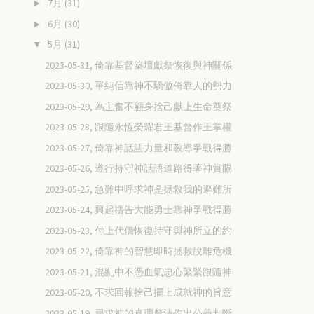
7月
(31)
►
6月
(30)
►
5月
(31)
▼
2023-05-31, 倚靠基督築壇獻祭恢復與神關係
2023-05-30, 單純信靠神不驕傲倚靠人的勢力
2023-05-29, 為主奮不顧身捨己獻上生命奠祭
2023-05-28, 跟隨永恆榮耀君王基督作王掌權
2023-05-27, 倚靠神話語力量和教導爭戰得勝
2023-05-26, 遵行持守神話語道路得著神賞賜
2023-05-25, 急難中呼求神是拯救我的避難所
2023-05-24, 興起禱告大能勇士靠神爭戰得勝
2023-05-23, 付上代價恢復持守與神所立的約
2023-05-22, 倚靠神的智慧即時拯救脫離危機
2023-05-21, 混亂中不憑血氣忠心緊緊跟隨神
2023-05-20, 不求回報捨己擺上成就神的旨意
2023-05-19, 尋求神的真理釐清作出公義判斷