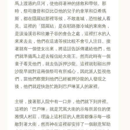
馬上渡過約旦河，使他得著神的拯救和帶領。那
時，祭司撒督和亞比亞他的兒子約拿單和亞希瑪
斯，都在隱羅結那裡等候，不敢進城，恐怕被人看
見。這裡的「隱羅結」是在耶路撒冷城的東南角，
是汲淪溪谷和欣嫩子谷的會合之處，這裡打水的人
來來去去，他們在這邊等候比較不會引人注目。接
著就有一個使女出來，將這話告訴傳遞給他們，他
們就準備馬上趕去報信給大衛王。然而此時有一個
童子看見他們，就去告訴押沙龍。這裡就彰顯出押
沙龍早就對這兩個祭司有所戒心，因此派人監視他
們，當他們察覺到他們已經被押沙龍的人發現之
後，他們就趕快急忙跑到巴戶琳某人的家裡。
主呀，接著那人院中有一口井，他們就下到井裡。
這裡的「巴戶琳」就是咒罵大衛的示每所居住的便
雅憫人村莊，理論上這村莊的人應當都像示每一樣
敵對著大衛，然而神在這裡卻安排了一個願意幫助