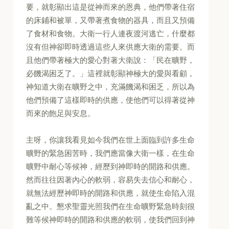
要，就彰顯出這是從神而來的恩典，他們帶著住宿
的床鋪和被單，又帶著煮食物的器具，而且又預備
了食材和食物。大衛一行人連夜渡河逃亡，什麼都
沒有但神卻即時透過這些人來供應大衛的需要。而
且他們帶著極大的愛心對著大衛說：「民在曠野，
必饑渴困乏了。」這裡就彰顯神極大的愛與看顧，
神知道大衛在曠野之中，充滿饑渴和困乏，所以為
他們預備了這樣即時的供應，使他們可以得著從神
而來的飽足與安息。
主呀，你讓我看見如今我們在世上面臨到許多生命
曠野的緊急困苦時，我們應當像大衛一樣，在生命
曠野中耐心等候神，經歷到神即時的開路和供應。
然而往往因著內心的軟弱，容易失去信心和耐心，
就無法經歷神即時的開路和供應，就使生命陷入混
亂之中。懇求聖靈光照我們在生命曠野緊急時刻很
難等候神即時的開路和供應的軟弱，使我們回到神