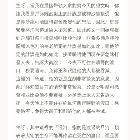
主呀，當我在晨禱帶領大家對齊今天的經文時，你
讓我看見戶篩雖然獻上的計謀是被押沙龍接受，但
是押沙龍可能隨時都會改變他的想法，因此戶篩趕
緊要將消息傳遞給大衛知道。因此經文一開始就提
到戶篩對祭司撒督和亞比亞他說，亞希多弗為押沙
龍和以色列的長老所定的計謀是如此如此，而他所
定的計謀是如此如此。接著吩咐他們現在要急速打
發人去，告訴大衛說：「今夜不可住在曠野的渡
口，務要過河。免得王和跟隨他的人都被吞滅。」
這裡的「急速」指的就是立刻非常緊急的意思。因
此戶篩知道目前的情勢非常緊急，於是吩咐祭司撒
督和亞比亞他不要遲疑，必須馬上派人去告訴大
衛，今天晚上不能住在約旦河西岸曠野的渡口，務
要過河，免得大衛王和跟隨他的人都被吞滅。
主呀，其中這裡的「過河」指的是渡過約旦河，預
表著大衛的生命不能再停留在死亡的渡口，而是要