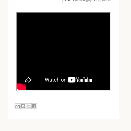
-
C
ynthia,
R
ogery...
C
ross,
R
eborn...