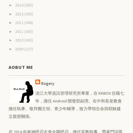
2014
(365)
►
2013
(365)
►
2012
(366)
►
2011
(365)
►
2010
(365)
►
2009
(227)
►
AOBUT ME
Rogery
淡江大學資訊管理研究所畢業，在 KKBOX 任職七
年，擔任 Android 開發部副理。在中和長老教會
擔任執事、敬拜團主領、青少年輔導，致力帶領生命與耶穌建
立親密關係。
在 2014 年被神呼召走進全職呼召，擔任宣教幹事，帶著門訓異