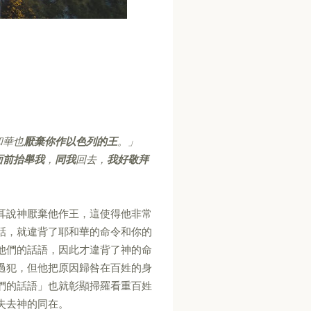
和華也
厭棄你作以色列的王
。」
面前抬舉我
，
同我
回去，
我好敬拜
耳說神厭棄他作王，這使得他非常
話，就違背了耶和華的命令和你的
他們的話語，因此才違背了神的命
過犯，但他把原因歸咎在百姓的身
們的話語」也就彰顯掃羅看重百姓
失去神的同在。