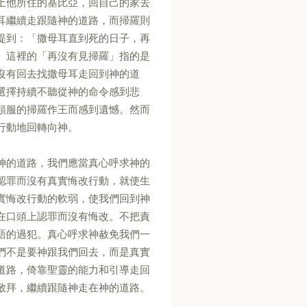
上他所住的基比亞，回自己的家去
耳繼續走跟隨神的道路，而掃羅則
提到：「撒母耳直到死的日子，再
。這裡的「再沒有見掃羅」指的是
沒有回去找撒母耳走回到神的道
選擇持續不聽從神的命令感到悲
順服的掃羅作王而感到遺憾。然而
行動地回轉向神。
神的道路，我們應當真心呼求神的
認罪而沒有真實悔改行動，就使生
實悔改行動的軟弱，使我們回到神
在口頭上認罪而沒有悔改。不把責
語的過犯。真心呼求神赦免我們一
們不是要神跟我們回去，而是真實
道路，倚靠聖靈的能力和引導走回
敬拜，繼續跟隨神走在神的道路。