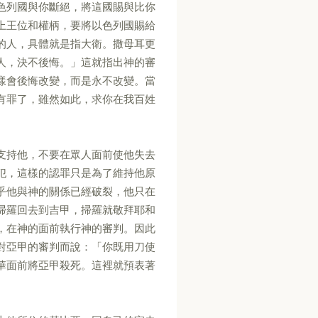
色列國與你斷絕，將這國賜與比你
上王位和權柄，要將以色列國賜給
的人，具體就是指大衛。撒母耳更
人，決不後悔。」這就指出神的審
樣會後悔改變，而是永不改變。當
有罪了，雖然如此，求你在我百姓
支持他，不要在眾人面前使他失去
犯，這樣的認罪只是為了維持他原
乎他與神的關係已經破裂，他只在
掃羅回去到吉甲，掃羅就敬拜耶和
，在神的面前執行神的審判。因此
對亞甲的審判而說：「你既用刀使
華面前將亞甲殺死。這裡就預表著
。