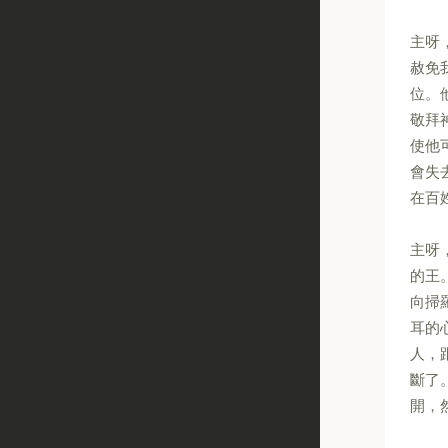
主呀
赦免
位。
敬拜
使他
會失
在百
主呀
的王
向掃
耳的
人，
斷了
開，