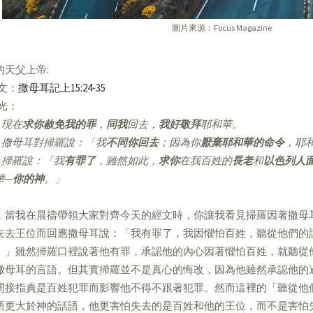
圖片來源：Focus Magazine
的天父上帝:
經文：
撒母耳記上15:24-35
亮光：
現在
求你赦免我的罪
，
同我
回去，
我好敬拜
耶和華。
撒母耳對掃羅說：「我
不同你回去
；因為你
厭棄耶和華的命令
，耶
掃羅說：「我
有罪了
，雖然如此，
求你
在我百姓的
長老
和
以色列人
華─
你的神
。」
，當我在晨禱帶領大家對齊今天的經文時，你讓我看見掃羅因著撒母
失去王位而回應撒母耳說：「我有罪了，我因懼怕百姓，聽從他們的
。」雖然掃羅口裡說著他有罪，承認他的內心因著懼怕百姓，就聽從
撒母耳的言語。但其實掃羅並不是真心的悔改，因為他雖然承認他的
間接指責是百姓犯罪而影響他不得不跟著犯罪。然而這裡的「聽從他
語更大於神的話語，他更害怕失去的是百姓和他的王位，而不是害怕