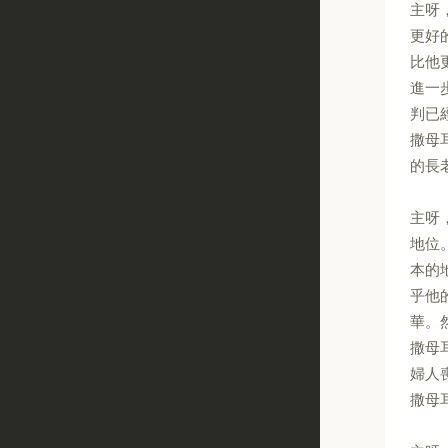
主呀
更好
比他
進一
判已
撒母
的長
主呀
地位
本的
乎他
華。
撒母
婦人
撒母