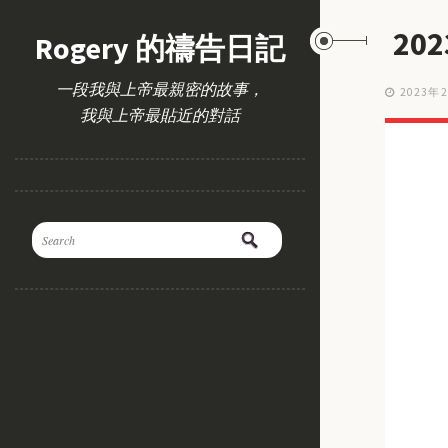
20
Rogery 的禱告日記
一段我與上帝最親密的故事，
2023年
我與上帝最貼近的對話