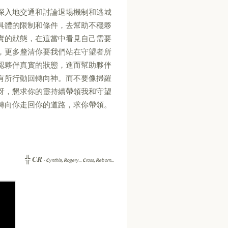
深入地交通和討論退場機制和逃城
具體的限制和條件，去幫助不穩夥
實的狀態，在這當中看見自己需要
，更多釐清你要我們站在守望者所
認夥伴真實的狀態，進而幫助夥伴
有所行動回轉向神。而不要像掃羅
呀，懇求你的靈持續帶領我和守望
轉向你走回你的道路，求你帶領。
CR
╬
-
C
ynthia,
R
ogery...
C
ross,
R
eborn...