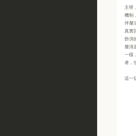
主呀
機制
伴釐
真實
扮演
釐清
一樣
者，
這一