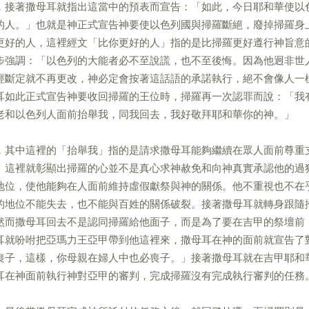
，接著撒母耳就指出這當中的預表而宣告：「如此，今日耶和華使以
的人。」也就是神正式宣告神要使以色列國與掃羅斷絕，廢掉掃羅身
更好的人，這裡經文「比你更好的人」指的是比掃羅更好遵行神旨意
步強調：「以色列的大能者必不至說謊，也不至後悔。因為他迥非世
經斷定就不再更改，神必定會按著這話語的承諾執行，絕不會像人一
耳如此正式宣告神要收回掃羅的王位時，掃羅再一次認罪而說：「我
老和以色列人面前抬舉我，同我回去，我好敬拜耶和華你的神。」
，其中這裡的「抬舉我」指的是請求撒母耳能夠繼續在眾人面前尊重
。這裡就彰顯出掃羅的心並不是真心求神赦免和向神真實承認他的過
地位，使他能夠在人面前維持虛假獻祭與神的關係。他不重視也不在
的地位不能失去，也不能與百姓的關係破裂。接著撒母耳就轉身跟隨
然而撒母耳回去不是認同掃羅給他面子，而是為了要在吉甲的祭壇前
耳就吩咐把亞瑪力王亞甲帶到他這裡來，撒母耳在神的面前就宣告了
喪子，這樣，你母親在婦人中也必喪子。」接著撒母耳就在吉甲耶和
耳在神面前執行神對亞甲的審判，完成掃羅沒有完成執行審判的任務