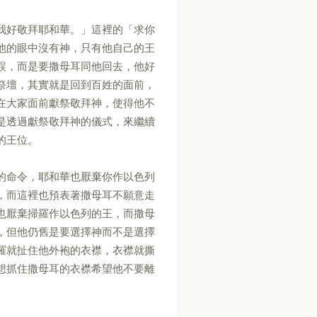
我好敬拜耶和華。」這裡的「求你
他的眼中沒有神，只有他自己的王
誤，而是要撒母耳同他回去，他好
祭壇，其實就是回到百姓的面前，
在大家面前獻祭敬拜神，使得他不
是透過獻祭敬拜神的儀式，來繼續
的王位。
的命令，耶和華也厭棄你作以色列
，而這裡也預表著撒母耳不願意走
也厭棄掃羅作以色列的王，而撒母
，但他仍舊是要選擇神而不是選擇
羅就扯住他外袍的衣襟，衣襟就撕
想抓住撒母耳的衣襟希望他不要離