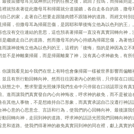
，最後當撒母耳完成神所託付的任務之後，就回了拉瑪，而掃羅則是
這裡就預表著從此撒母耳和掃羅就分道揚鑣，各自走各自的路，撒母
到自己的家，走著自己想要走跟隨肉體不跟隨神的道路。而經文特別
見掃羅，但撒母耳為掃羅悲傷，是因耶和華後悔立他為以色列的王」
再也沒有交往連結的意思，這也預表著掃羅一直沒有真實回轉向神，
而是繼續走自己的道路。然而撒母耳的內心持續為掃羅悲傷，為著他
進而讓神後悔立他為以色列的王，這裡的「後悔」指的是神因為立不
切並不是神離棄掃羅，而是掃羅離棄了神，沒有真心求神赦免，有所
，你讓我看見如今我們在世上有時也會像掃羅一樣被世界影響而偏離
，並且有所行動回轉向神。然而往往因著內心的軟弱，只停留在口頭
入狀態之中。懇求聖靈光照煉淨我們生命中只停留在口頭認罪沒有真
前。進而讓我們真實發自內心向神悔改，呼求神的赦免，而不是被迫
咎在其他人事物，不是想維持自己形象，而真實承認自己沒遵行神話
合神心意的心思意念、言語和行為，使我們的心回轉向神。最後讓我
行動回轉向神，走回到神的道路。呼求神的話語光照我們回轉向神的
旨意和道路。使我們得著神的赦免真實回到神的同在裡，獻上真實的