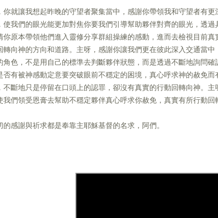
，你就讓我想起昨晚的守望者聚集當中，感謝你帶領我和守望者有更
，使我們的眼光能更加對焦你要我們引導幫助夥伴對齊的眼光，透過
清你原本帶領他們進入靈修分享群組操練的感動，進而去檢視目前真
回轉向神的方向和道路。主呀，感謝你讓我們更在彼此深入交通當中
的角色，不是用自己的標準去判斷夥伴狀態，而是透過不斷地詢問確
是否有被神感動定意要突破眼前不穩定的困境，真心呼求神的赦免而
，不斷地只是停留在口頭上的認罪，卻沒有真實的行動回轉向神。主
使我們領受恩膏去幫助不穩定夥伴真心呼求你赦免，真實有所行動回
切的感謝與祈求都是奉靠主耶穌基督的名求，阿們。