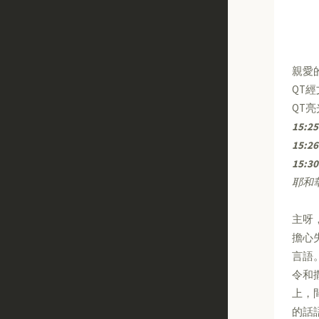
親愛
QT
QT
15:25
15:26
15:30
耶和
主呀
擔心
言語
令和
上，
的話