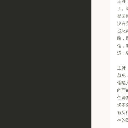
主呀
了。
是回
沒有
從此
路，
傷，
這一
主呀
赦免
命陷
的面
任歸
切不
有所
神的