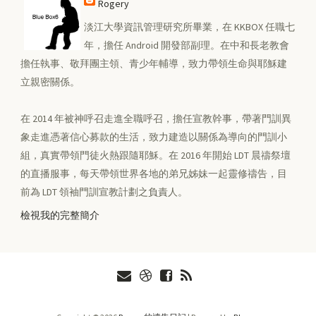
Rogery
淡江大學資訊管理研究所畢業，在 KKBOX 任職七
年，擔任 Android 開發部副理。在中和長老教會
擔任執事、敬拜團主領、青少年輔導，致力帶領生命與耶穌建
立親密關係。
在 2014 年被神呼召走進全職呼召，擔任宣教幹事，帶著門訓異
象走進憑著信心募款的生活，致力建造以關係為導向的門訓小
組，真實帶領門徒火熱跟隨耶穌。在 2016 年開始 LDT 晨禱祭壇
的直播服事，每天帶領世界各地的弟兄姊妹一起靈修禱告，目
前為 LDT 領袖門訓宣教計劃之負責人。
檢視我的完整簡介