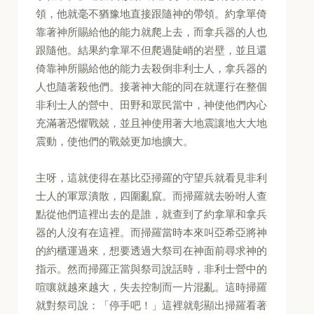
領，他就毫不猶豫地直接跟隨神的帶領。約拿單倚
靠著神所賜給他的能力就爬上去，而拿兵器的人也
跟隨他。結果約拿單不但爬過陡峭的岩壁，並且還
倚靠神所賜給他的能力去殺倒非利士人，拿兵器的
人也隨著殺他們。接著神大能的同在就運行在整個
非利士人的營中、田野和眾民當中，神使他們內心
充滿著恐懼戰兢，並且神使用著大地震讓地大大地
震動，使他們的戰兢更加地擴大。
主呀，這就使得在基比亞掃羅的守望兵就看見非利
士人的軍眾潰散，四圍亂竄。而掃羅就去吩咐人查
點從他們這裡出去的是誰，就查到了約拿單和拿兵
器的人沒有在這裡。而掃羅當時本來叫亞希亞將神
的約櫃運過來，想要透過大祭司在神面前尋求神的
指示。然而掃羅正當與祭司說話時，非利士營中的
喧嚷就越來越大，失去控制而一片混亂。這時掃羅
就對祭司說：「停手吧！」這裡就彰顯出掃羅看著