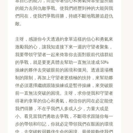
靠自己的能力，而是帶著信心和勇氣倚靠聖靈所賜
的能力去與仇敵爭戰。使我們經歷到神的大能與我
們同在，使我們爭戰得勝，持續不斷地戰勝追趕仇
敵。
主呀，感謝你今天透過約拿單這樣的信心和勇氣來
激勵我的心，讓我知道接下來一週的守望者聚集，
我要帶領守望者一起來倚靠你去面對眼前代禱群組
的爭戰，就是要更具體去幫助一直無法達成 50%
操練的夥伴去突破眼前的困境和僵局。透過退場機
制的限制，再加上守望者更積極的扶持，來幫助夥
伴必須選擇繼續跟隨操練或是暫停操練，來突破眼
前一直無法突破的困境。主呀，求你使我和守望者
得著約拿單的信心和勇氣，相信你的同在必定能使
我們得勝，不在乎我們人多或人少，力量大或是
小。看見當我們勇敢去爭戰，不斷尋求跟隨你每一
步的帶領和印記，你就必定帶領我們在艱困的環境
中，去突破軟弱夥伴生命的困境。最後能夠使我們