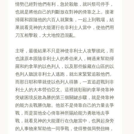
情勢已經對他們有利，急於殺敵，就叫祭司停手，
也就是將他自己的判斷放在對神的倚靠之上。接著
掃羅和跟隨他的六百人就聚集，一起上到戰場，結
果就看見神的大能運行在非利士人當中，使他們用
刀互相擊殺，大大地惶恐混亂。
主呀，最後結果不只是神使非利士人攻擊彼此，而
也讓原本跟隨非利士人的希伯來人，轉過來幫助掃
羅和約拿單的以色列人，以及那些躲藏在山區的以
色列人聽說非利士人逃跑，就出來緊緊追殺他們。
而那日耶和華就使以色列人得勝，一直追趕戰到非
利士人的大本營伯亞文。這裡就彰顯約拿單倚靠神
突破困境反敗為勝的第三個關鍵步驟，就是倚靠神
的能力去戰勝仇敵。他並不是倚靠自己的力量去爭
戰，而是當他全心倚靠神所賜給能力勇敢地去爭
戰，就看見神的大能運行在仇敵當中，也興起身旁
的人事物來幫助他一同爭戰，使得整個局勢扭轉，