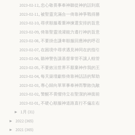
2023-02-12, 忠心敬畏事奉神聽從神的話到底
2023-02-11, 被聖靈充滿合一倚靠神爭戰得勝
2023-02-10, 尋求順服看重神揀選安排的旨意
2023-02-09, 倚靠聖靈澆灌能力遵行神的旨意
2023-02-08, 不要掛念謙卑順服回應神的呼召
2023-02-07, 在困境中尋求遇見神同在的指引
2023-02-06, 聽神警告讓基督掌管不讓人轄管
2023-02-05, 不要效法世界不厭棄神作我的王
2023-02-04, 每天築壇獻祭倚靠神話語的幫助
2023-02-03, 專心歸向單單事奉神而擊敗仇敵
2023-02-02, 警醒不畏懼侍立在聖潔的神面前
2023-02-01, 不硬心順服神道路直行不偏左右
1月
(31)
►
2022
(365)
►
2021
(365)
►