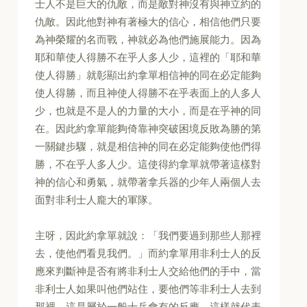
士人不是巨大的仇敵，而是敵對神沒有與神立約的
仇敵。因此他對神有著極大的信心，相信他們只要
為神榮耀的名而戰，神就必為他們施展能力。因為
耶和華使人得勝不在乎人多人少，這裡的「耶和華
使人得勝」就彰顯出約拿單相信神的同在必定能夠
使人得勝，而且神使人得勝不在乎表面上的人多人
少，也就是不是人的力量的大小，而是在乎神的同
在。因此約拿單能夠倚靠神突破困境反敗為勝的第
一關鍵步驟，就是相信神的同在必定能夠使他們得
勝，不在乎人多人少。這使得約拿單就帶著這樣對
神的信心和勇氣，就帶著拿兵器的少年人兩個人去
面對非利士人龐大的軍隊。
主呀，因此約拿單就說：「我們要過到那些人那裡
去，使他們看見我們。」而約拿單用非利士人的反
應來判斷神是否有將非利士人交給他們的手中，當
非利士人如果叫他們站住，要他們等非利士人去到
那裡，這是屬於一般士兵會有的反應，這樣就代表