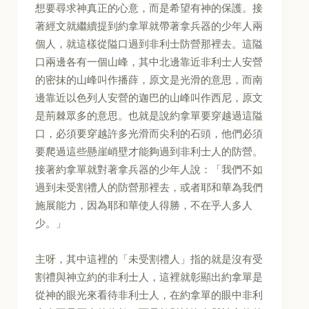
想要尋求神真正的心意，而是希望有神的保護。接
著經文就繼續提到約拿單就帶著拿兵器的少年人兩
個人，就這樣從隘口過到非利士防營那裡去。這隘
口兩邊各有一個山峰，其中北邊靠近非利士人安營
的密抹的山峰叫作播薛，原文是光滑的意思，而南
邊靠近以色列人安營的迦巴的山峰叫作西尼，原文
是荊棘眾多的意思。也就是說約拿單要穿越過這隘
口，必須要穿越許多光滑而尖利的石頭，他們必須
要爬過這些懸崖峭壁才能夠過到非利士人的防營。
接著約拿單就對著拿兵器的少年人說：「我們不如
過到未受割禮人的防營那裡去，或者耶和華為我們
施展能力，因為耶和華使人得勝，不在乎人多人
少。」
主呀，其中這裡的「未受割禮人」指的就是沒有受
割禮與神立約的非利士人，這裡就彰顯出約拿單是
從神的眼光來看待非利士人，在約拿單的眼中非利