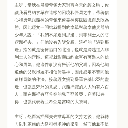
主呀，當我在晨禱帶領大家對齊今天的經文時，你
讓我看見約拿單在這樣的困境和僵局之中，帶著信
心和勇氣跟隨神的帶領來倚靠神突破困境而反敗為
勝。因此經文一開始就提到約拿單對著拿他兵器的
少年人說：「我們不如過到那邊，到非利士人的防
營那裡去。」但他沒有告訴父親。這裡的「過到那
邊」指的就是密抹隘口的北邊，也就是跨越進入非
利士人的營區。這裡就彰顯出約拿單有著過人的信
心和勇氣，他這件事沒有告訴他的父親，因為他知
道他的父親掃羅不相信倚靠神，因此必定不贊同他
這樣冒險的作法。接著經文提到掃羅在基比亞的盡
邊，也就是郊外的意思，跟隨掃羅的人大約有六百
人，而在那裡有亞希突的兒子亞希亞，穿著以弗
得，也就代表著亞希亞是當時的大祭司。
主呀，然而當掃羅失去撒母耳的支持之後，他就轉
向以利家族的大祭司尋求神的指引，然而他並不是