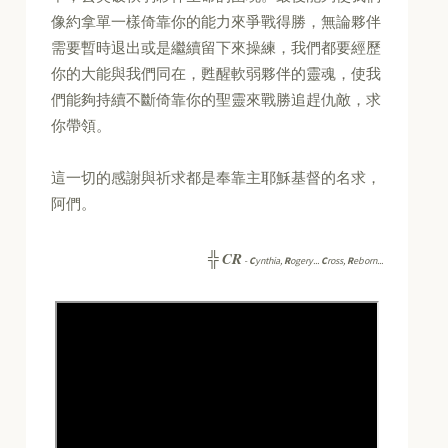
像約拿單一樣倚靠你的能力來爭戰得勝，無論夥伴
需要暫時退出或是繼續留下來操練，我們都要經歷
你的大能與我們同在，甦醒軟弱夥伴的靈魂，使我
們能夠持續不斷倚靠你的聖靈來戰勝追趕仇敵，求
你帶領。
這一切的感謝與祈求都是奉靠主耶穌基督的名求，
阿們。
CR
╬
-
C
ynthia,
R
ogery...
C
ross,
R
eborn...