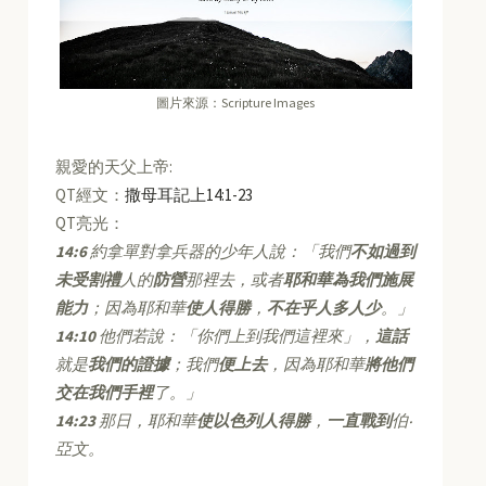
圖片來源：Scripture Images
親愛的天父上帝:
QT經文：
撒母耳記上14:1-23
QT亮光：
14:6
約拿單對拿兵器的少年人說：「我們
不如過到
未受割禮
人的
防營
那裡去，或者
耶和華為我們施展
能力
；因為耶和華
使人得勝
，
不在乎人多人少
。」
14:10
他們若說：「你們上到我們這裡來」，
這話
就是
我們的證據
；我們
便上去
，因為耶和華
將他們
交在我們手裡
了。」
14:23
那日，耶和華
使以色列人得勝
，
一直戰到
伯‧
亞文。