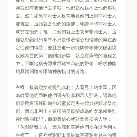
神並沒有要他們去爭戰，他們就站住不上他們那裡
去。然而如果非利士人反常地要他們上到非利士人
那裡去，這話就是他們的證據，印證神將非利士人
就交在他們手裡，而他們就上去攻擊非利士人。這
裡就彰顯出約拿單不只是帶著信心相信神的同在必
定使他們得勝，並且更進一步能夠倚靠神突破困境
反敗為勝的第二個關鍵步驟，就是在爭戰的過程之
中，不斷地禱告尋求跟隨神印記的帶領，呼求神能
夠具體開路來跟隨神所指引的道路。
主呀，接著經文就提到非利士人看見了約拿單，因
為輕看他們而叫他們過去到非利示人那邊，認為他
們要爬過這樣陡峭的岩壁必定失去體力很難攻擊他
們。因此非利士人這樣的反應卻成為約拿單領受到
神開路的印記，而帶著信心就對拿兵器的人說：
「你跟隨我上去，因為耶和華將他們交在以色列人
手裡了。」這裡就彰顯出當約拿單清楚看見神的帶