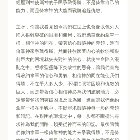
經歷到神使屬神的子民爭戰得勝，不是倚靠自己的
能力，而是倚靠神的大能而戰勝追趕仇敵。
主呀，你讓我看見如今我們在世上也會像以色列人
陷入很難突破的困境和僵局，我們應當像約拿單一
樣，相信神的同在，帶著信心跟隨神的帶領，進而
倚靠神來爭戰得勝。然而往往因著內心的軟弱和眼
前巨大的困境就失去對神的信心，就使生命陷入混
亂之中。懇求聖靈降下突破性的恩膏，讓我們首先
得著約拿單的信心和勇氣，相信神的同在能使我們
得勝，不在乎人多人少。不懼怕眼前困境和仇敵的
巨大，而是帶著信心相信神必為我們施展能力，必
定能帶領我們突破困境反敗為勝。進而讓我們像約
拿單一樣在爭戰中，不斷尋求跟隨神每一步的帶領
和印記。在艱困的環境之中，每一步都不斷禱告尋
求神為我們開路，領受從神而來的印記。最後讓我
們像約拿單一樣倚靠神的能力來爭戰得勝，不是倚