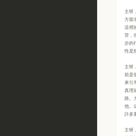
主呀
方面
這裡
苦，
步的
性是
主呀
前是
來引
真理
路。
他。
許多
主呀