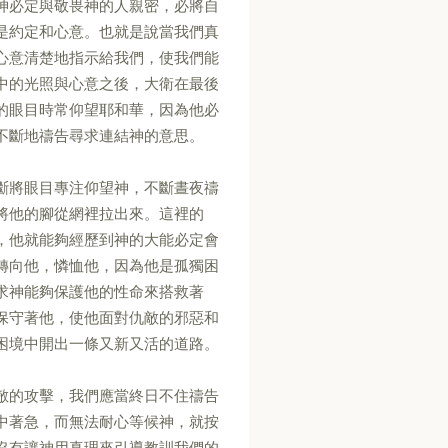
神必定與敬畏神的人親密，必將自
是約定和心意。也就是說當我們真
心意清楚地指示給我們，使我們能
中的光照與心意之後，大衛在最後
的眼目時常仰望耶和華，因為他必
不斷地禱告尋求連結神的意思。
斷將眼目專注仰望神，不斷晝夜禱
將他的腳從網裡拉出來。這裡的
，他就能夠經歷到神的大能必定會
轉向他，憐恤他，因為他是孤獨困
求神能夠保護他的性命來搭救著
保守著他，使他面對仇敵的邪惡和
困境中開出一條又新又活的道路。
敵的攻擊，我們應當終日不住禱告
中著急，而無法耐心等候神，就按
沒有讓神用真理來引導教訓我們的