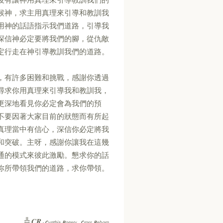
候神，求主用真理來引導和教訓我
用神的話語指示我們道路，引導我
深信神必定要將我們的腳，從仇敵
定行走在神引導教訓我們的道路。
，有許多困難和挑戰，感謝你透過
尋求你用真理來引導我和教訓我，
更深地看見你必定會為我們的預
不要因著大家目前的狀態而有所起
真理當中有信心，深信你必定將我
和突破。主呀，感謝你讓我在這幾
通的模式來彼此激勵。懇求你的話
你所帶領我們的道路，求你帶領。
CR
╬
-
C
ynthia,
R
ogery...
C
ross,
R
eborn...