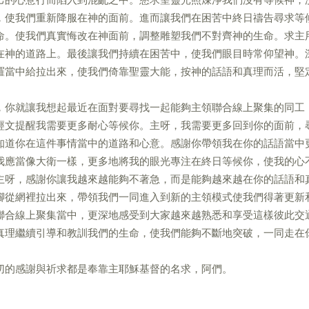
，使我們重新降服在神的面前。進而讓我們在困苦中終日禱告尋求等
命。使我們真實悔改在神面前，調整雕塑我們不對齊神的生命。求主
在神的道路上。最後讓我們持續在困苦中，使我們眼目時常仰望神。
羅當中給拉出來，使我們倚靠聖靈大能，按神的話語和真理而活，堅
，你就讓我想起最近在面對要尋找一起能夠主領聯合線上聚集的同工
經文提醒我需要更多耐心等候你。主呀，我需要更多回到你的面前，
知道你在這件事情當中的道路和心意。感謝你帶領我在你的話語當中
我應當像大衛一樣，更多地將我的眼光專注在終日等候你，使我的心
主呀，感謝你讓我越來越能夠不著急，而是能夠越來越在你的話語和
腳從網裡拉出來，帶領我們一同進入到新的主領模式使我們得著更新
聯合線上聚集當中，更深地感受到大家越來越熟悉和享受這樣彼此交
真理繼續引導和教訓我們的生命，使我們能夠不斷地突破，一同走在
切的感謝與祈求都是奉靠主耶穌基督的名求，阿們。