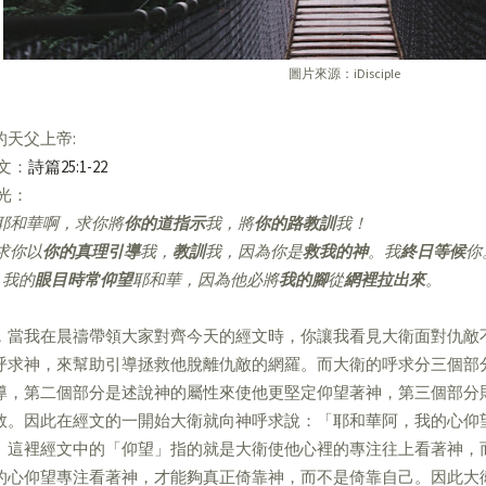
圖片來源：iDisciple
的天父上帝:
經文：
詩篇25:1-22
亮光：
耶和華啊，求你將
你的道指示
我，將
你的路教訓
我！
求你以
你的真理引導
我，
教訓
我，因為你是
救我的神
。我
終日等候
你
我的
眼目時常仰望
耶和華，因為他必將
我的腳
從
網裡拉出來
。
，當我在晨禱帶領大家對齊今天的經文時，你讓我看見大衛面對仇敵
呼求神，來幫助引導拯救他脫離仇敵的網羅。而大衛的呼求分三個部
導，第二個部分是述說神的屬性來使他更堅定仰望著神，第三個部分
救。因此在經文的一開始大衛就向神呼求說：「耶和華阿，我的心仰
」這裡經文中的「仰望」指的就是大衛使他心裡的專注往上看著神，
的心仰望專注看著神，才能夠真正倚靠神，而不是倚靠自己。因此大