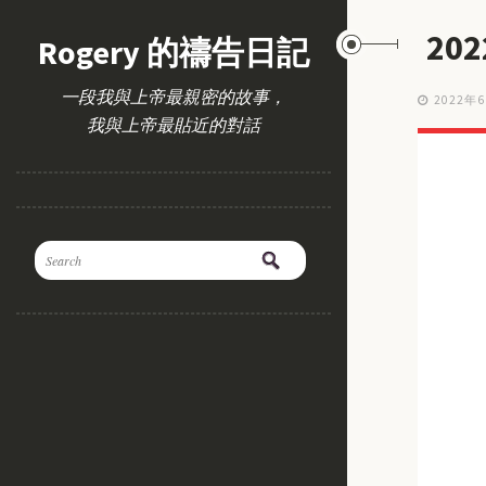
20
Rogery 的禱告日記
一段我與上帝最親密的故事，
2022年
我與上帝最貼近的對話