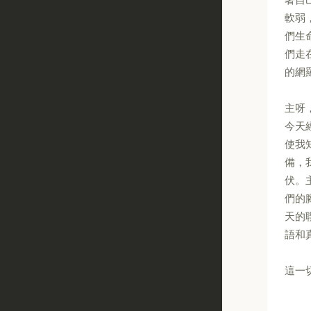
軟弱
們生
們走
的網
主呀
今天
使我
備，
伏。
們的
天的
語和
這一