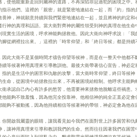
路，使他能重新走回到屬神的道路，不再深陷罪惡過犯的困境之中。
約指示他們。這裡的「親密」就是緊密地連結在一起，而「約」指的
敬畏神，神就願意持續與我們緊密地連結在一起，並且將神的約定和
遵行神的真理和話語。當大衛對齊神的屬性領受到神的真理在他生命
到現實生活的困境，呼求神能夠拯救他。因此大衛向神呼求說：「我
的腳從網裡拉出來。」這裡的「時常仰望」和「終日等候」都是持續
，因此大衛不是某個時間才禱告仰望等候神，而是在一整天中他都不
持續等候著神用真理來引導教訓他。最後大衛帶著信心宣告，神必定
」指的是生活中的困苦和仇敵的攻擊，當大衛時常仰望，終日等候神
的生命，從困境中給拯救拉出來，不再被困境給轄制。他呼求主能夠
大衛承認自己內心有許多的愁苦，他需要神來拯救他脫離這些禍患。
使他能夠不致羞愧，因為他完全投靠神。他相信神的純全正直必定會
都能夠不被動搖，因為他持續相信等候著神的帶領，神必定會為他在
，你開啟我屬靈的眼睛，讓我看見如今我們在面對世上許多困苦和仇
神，讓神用真理來引導和教訓我們的生命。然而往往因著我們在困苦
己的心意行而陷入到混亂之中。懇求聖靈光照煉淨我們沒有等候神，