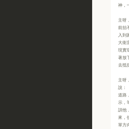
神，
主呀
前抬
入到
大衛
現實
著放
去抵
主呀
說：
道路
示，
訓他
來，
單方