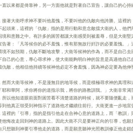
一直以來都是倚靠神，另一方面他就是對著自己宣告，讓自己的心持
，接著大衛呼求神不要叫他羞愧，不要叫他的仇敵向他誇勝。這裡的
不起頭來，這裡的「仇敵」指的是用行動和意念敵擋大衛的人，他們
困境和患難之中。有許多的困苦都讓大衛感受到被羞辱，但是大衛堅
宣告著：「凡等候你的必不羞愧，惟有那無故行奸詐的必要羞愧。」
環境不如預期，仇敵不斷地攻擊，大衛等候神的作為，而不是自己去
下自己的心意，專心尋求神，使大衛能夠明白神的旨意是高過他自己
擋仇敵，他相信他持續等候神他必定不會羞愧，因為神必定要為他伸
，然而大衛等候神，不是漫無目的地等候，而是積極尋求神的真理和
「耶和華阿，求你將你的道指示我，將你的路教訓我。」大衛非常渴
，所以他知道眼前面對困苦看不清楚道路的時候，就不要隨便亂走，
等到他真正領受到神指示了道路他才繼續往前行。大衛更進一步地宣
，這裡的「引導」指的是指引他走在合神心意的道路上，而「教訓」
使他悔改走回到神的道路上。因此大衛不只是要神正向的引導，也願
向只想聽到神要引導他走的道路，而是願意聽神光照教訓修正他走錯