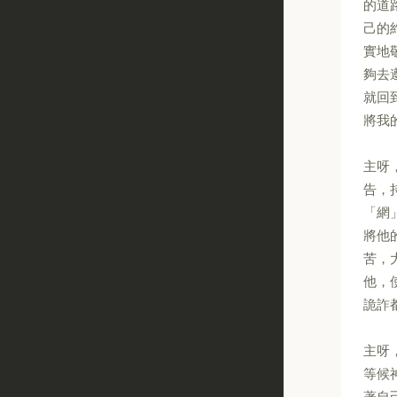
的道
己的
實地
夠去
就回
將我
主呀
告，
「網
將他
苦，
他，
詭詐
主呀
等候
著自