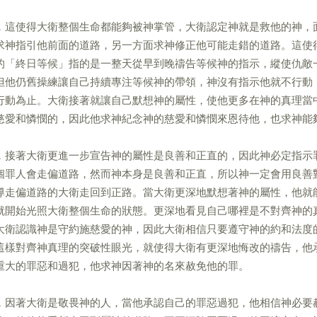
，這使得大衛整個生命都能夠被神掌管，大衛認定神就是救他的神，
求神指引他前面的道路，另一方面求神修正他可能走錯的道路。這使
的「終日等候」指的是一整天從早到晚禱告等候神的指示，縱使仇敵
但他仍舊操練讓自己持續專注等候神的帶領，神沒有指示他就不行動
行動為止。大衛接著就讓自己默想神的屬性，使他更多在神的真理當
慈愛和憐憫的，因此他求神紀念神的慈愛和憐憫來恩待他，也求神能
，接著大衛更進一步宣告神的屬性是良善和正直的，因此神必定指示
個罪人會走偏道路，然而神本身是良善和正直，所以神一定會用良善
導走偏道路的大衛走回到正路。當大衛更深地默想著神的屬性，他就
就開始光照大衛整個生命的狀態。更深地看見自己哪裡是不對齊神的
大衛認識神是守約施慈愛的神，因此大衛相信只要遵守神的約和法度
這樣對齊神真理的突破性眼光，就使得大衛有更深地悔改的禱告，他
重大的罪惡和過犯，他求神因著神的名來赦免他的罪。
，因著大衛是敬畏神的人，當他承認自己的罪惡過犯，他相信神必要