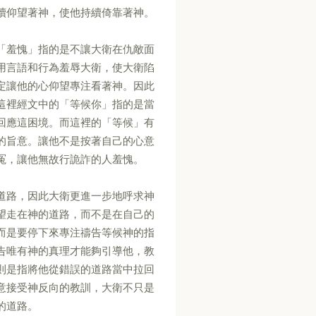
續仰望著神，使他持續倚靠著神。
「羞愧」指的是不讓大衛在仇敵面
用言語和行為羞辱大衛，使大衛陷
定讓他的心仰望專注看著神。因此
這裡經文中的「等候你」指的是當
回應這困境。而這裡的「等候」有
的旨意。讓他不是按著自己的心意
冤，讓他無故行詭詐的人羞愧。
道路，因此大衛更進一步地呼求神
望走在神的道路，而不是在自己的
而是要停下來專注禱告等候神的指
告唯有神的真理才能夠引導他，教
則是指將他從錯誤的道路當中拉回
意接受神反向的教訓，大衛不只是
的道路。