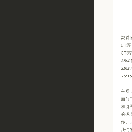
親愛
QT
QT
25:4
25:5
25:15
主呀
面前
和引
的拯
你。
我們