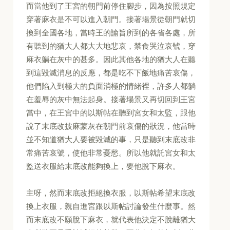
而當他到了王宮的朝門前停住腳步，因為按照規定
穿著麻衣是不可以進入朝門。接著場景從朝門就切
換到全國各地，當時王的諭旨所到的各省各處，所
有聽到的猶大人都大大地悲哀，禁食哭泣哀號，穿
麻衣躺在灰中的甚多。因此其他各地的猶大人在聽
到這毀滅消息的反應，都是吃不下飯地痛苦哀傷，
他們陷入到極大的負面消極的情緒裡，許多人都躺
在羞辱的灰中無法起身。接著場景又再切回到王宮
當中，在王宮中的以斯帖在聽到宮女和太監，跟他
說了末底改披麻蒙灰在朝門前哀傷的狀況，他當時
並不知道猶大人要被毀滅的事，只是聽到末底改非
常痛苦哀號，使他非常憂愁。所以他就託宮女和太
監送衣服給末底改能夠換上，要他脫下麻衣。
主呀，然而末底改拒絕換衣服，以斯帖希望末底改
換上衣服，親自進宮跟以斯帖討論發生什麼事。然
而末底改不願脫下麻衣，就代表他決定不脫離猶大