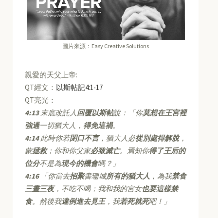
圖片來源：Easy Creative Solutions
親愛的天父上帝:
QT經文：
以斯帖記4:1-17
QT亮光：
4:13
末底改託人
回覆以斯帖
說：「你
莫想在王宮裡
強過
一切猶大人，
得免這禍
。
4:14
此時你若
閉口不言
，猶大人必
從別處得解脫
，
蒙
拯救
；你和你父家
必致滅亡
。焉知你
得了王后的
位分
不是為
現今的機會
嗎？」
4:16
「你當去
招聚
書珊城
所有的猶大人
，為我
禁食
三晝三夜
，不吃不喝；我和我的宮女
也要這樣禁
食
。然後我
違例進去見王
，我
若死就死
吧！」