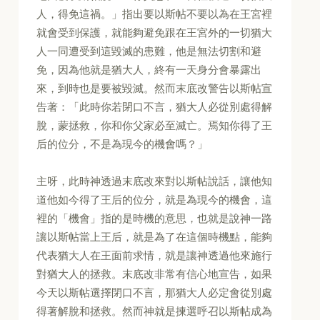
人，得免這禍。」指出要以斯帖不要以為在王宮裡
就會受到保護，就能夠避免跟在王宮外的一切猶大
人一同遭受到這毀滅的患難，他是無法切割和避
免，因為他就是猶大人，終有一天身分會暴露出
來，到時也是要被毀滅。然而末底改警告以斯帖宣
告著：「此時你若閉口不言，猶大人必從別處得解
脫，蒙拯救，你和你父家必至滅亡。焉知你得了王
后的位分，不是為現今的機會嗎？」
主呀，此時神透過末底改來對以斯帖說話，讓他知
道他如今得了王后的位分，就是為現今的機會，這
裡的「機會」指的是時機的意思，也就是說神一路
讓以斯帖當上王后，就是為了在這個時機點，能夠
代表猶大人在王面前求情，就是讓神透過他來施行
對猶大人的拯救。末底改非常有信心地宣告，如果
今天以斯帖選擇閉口不言，那猶大人必定會從別處
得著解脫和拯救。然而神就是揀選呼召以斯帖成為