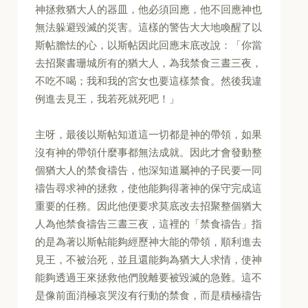
神拯救猶大人的器皿，他必須回應，他不回應神也
無法躲避毀滅的災害。這樣的警告大大地喚醒了以
斯帖膽怯的心，以斯帖因此回應末底改說：「你當
去招聚書珊城所有的猶大人，為我禁食三晝三夜，
不吃不喝；我和我的宮女也要這樣禁食。然後我違
例進去見王，我若死就死吧！」
主呀，最後以斯帖知道這一切都是神的帶領，如果
沒有神的帶領什麼事都無法成就。因此才會發動整
個猶大人的禁食禱告，他深知道屬神的子民要一同
禱告尋求神的拯救，使他能夠得著神的保守完成這
重要的任務。因此他便要求莫底改去招聚整個猶大
人為他禁食禱告三晝三夜，這裡的「禁食禱告」指
的是為著以斯帖能夠經歷神大能的帶領，順利進去
見王，不被治死，並且還能夠為猶大人求情，使神
能夠透過王來拯救他們脫離要被毀滅的急難。這不
是像前面消極哀哭沒有行動的禁食，而是積極禱告