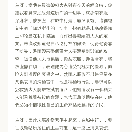
主呀，當我在晨禱帶領大家對齊今天的經文時，你
讓我看見末底改知道所作的一切事，就撕裂衣服，
穿麻衣，蒙灰塵，在城中行走，痛哭哀號。這裡經
文中的「知道所作的一切事」指的就是末底改得知
王和哈曼在私下協議，而作出要滅絕猶大人的定
案。末底改知道他自己遵行神的律法，使得他得罪
了哈曼，進而帶來整個猶大人要遭受到毀滅的攻
擊，這使他大大地傷痛，撕裂衣服，穿著麻衣，將
灰塵撒在頭上，表達他內心遭受到極大的羞辱，而
陷入到極度的哀傷之中。然而末底改不只是停留在
悲傷哀痛的消極當中，他是積極地行動，尋求可以
拯救猶大人脫離毀滅的道路，他知道沒有一個猶大
人能夠脫離被殺的命運，包含王后以斯帖在內，他
們必須不惜犧牲自己的生命來拯救屬神的子民。
主呀，因此末底改從悲傷中起來，在城中行走，要
往以斯帖所居住的王宮前進，這一路上痛哭哀號。