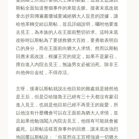
斯帖全面知道整個事件的來龍去脈。接著末底改就
拿出抄寫傳遍書珊城要滅絕猶大人旨意的證據，讓
哈他革轉交給以斯帖，並且詳細說明，囑咐他要進
去見王，為本族的人在王面前懇切祈求。這時末底
改吩咐以斯帖為了要拯救猶大百姓，要勇敢表明自
己的身分，而在王面前向猶大人求情。然而以斯帖
回應末底改說，根據王宮的規定，如果不是蒙召，
擅自進入內院去見王，無論男女必被治死。除非王
向他伸出金杖，不得存活。
主呀，接著以斯帖就說出他目前的難處就是雖然他
是王后，但是亞哈隨魯王已經有三十天都沒有蒙召
進入見王，也就是他目前已經不再受王的寵愛，所
以他沒有什麼機會可以在王面前為猶大人求情，並
且如果他勉強闖入內院去見王，他很有可能就會被
處死。以斯帖這樣置身事外的回應，讓末底改強烈
地回覆以斯帖說：「你莫想在王宮裡強過一切猶大