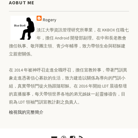
AOBUT ME
Rogery
淡江大學資訊管理研究所畢業，在 KKBOX 任職七
年，擔任 Android 開發部副理。在中和長老教會
擔任執事、敬拜團主領、青少年輔導，致力帶領生命與耶穌建
立親密關係。
在 2014 年被神呼召走進全職呼召，擔任宣教幹事，帶著門訓異
象走進憑著信心募款的生活，致力建造以關係為導向的門訓小
組，真實帶領門徒火熱跟隨耶穌。在 2016 年開始 LDT 晨禱祭壇
的直播服事，每天帶領世界各地的弟兄姊妹一起靈修禱告，目
前為 LDT 領袖門訓宣教計劃之負責人。
檢視我的完整簡介