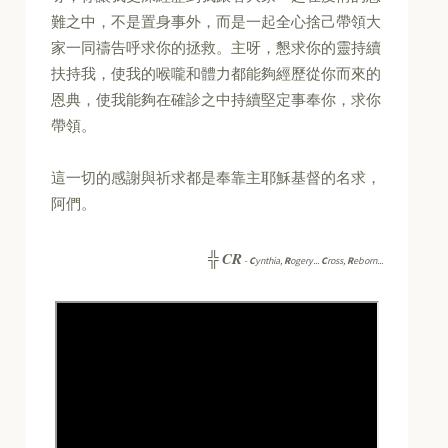
難之中，不是置身事外，而是一起全心捨己帶領大
家一同禱告呼求你的拯救。主呀，懇求你的靈持續
扶持我，使我的喉嚨和體力都能夠經歷從你而來的
恩典，使我能夠在確診之中持續堅定事奉你，求你
帶領。
這一切的感謝與祈求都是奉靠主耶穌基督的名求，
阿們。
CR
╬
-
C
ynthia,
R
ogery...
C
ross,
R
eborn...