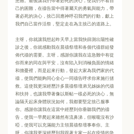
患難。最後讓我們帶著必死的決心，使我們不看自
己的困難，在禱告當中得著屬天的勇氣與能力，帶
著必死的決心，捨己回應神呼召我們的行動，獻上
我們自己當作活祭，堅定走在為主捨己的道路上。
主呀，你就讓我想起昨天早上當我快篩測出陽性確
診之後，你就感動我在晨禱祭壇和各個代禱群組發
佈代禱的需要。主呀，感謝你讓我在這急難中有從
你而來的同在與平安，沒有陷入到消極負面的情緒
和擔憂裡，而是起來行動，發起大家為我們家的代
禱，使我們能夠同心全心一同禱告呼求你來施行拯
救。這使我更深經歷許多晨禱祭壇弟兄姊妹的代禱
和扶持，也讓我帶著像以斯帖一樣必死的決心，無
論隔天起床身體狀況如何，我都要堅定捨己服事
你。感謝你讓我在這當中經歷到你垂聽我們的禱
告，使我一早爬起來雖然有流鼻涕，但喉嚨沒有沙
啞，使我可以充滿能力主領晨禱祭壇事奉你。主
呀，你讓我更深經歷到我跟著大家一起在疫情的急