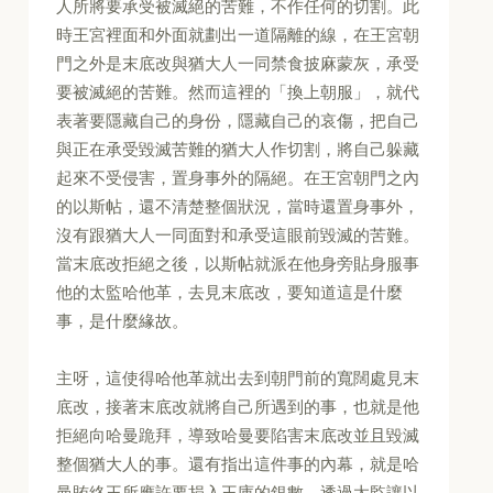
人所將要承受被滅絕的苦難，不作任何的切割。此
時王宮裡面和外面就劃出一道隔離的線，在王宮朝
門之外是末底改與猶大人一同禁食披麻蒙灰，承受
要被滅絕的苦難。然而這裡的「換上朝服」，就代
表著要隱藏自己的身份，隱藏自己的哀傷，把自己
與正在承受毀滅苦難的猶大人作切割，將自己躲藏
起來不受侵害，置身事外的隔絕。在王宮朝門之內
的以斯帖，還不清楚整個狀況，當時還置身事外，
沒有跟猶大人一同面對和承受這眼前毀滅的苦難。
當末底改拒絕之後，以斯帖就派在他身旁貼身服事
他的太監哈他革，去見末底改，要知道這是什麼
事，是什麼緣故。
主呀，這使得哈他革就出去到朝門前的寬闊處見末
底改，接著末底改就將自己所遇到的事，也就是他
拒絕向哈曼跪拜，導致哈曼要陷害末底改並且毀滅
整個猶大人的事。還有指出這件事的內幕，就是哈
曼賄絡王所應許要捐入王庫的銀數，透過太監讓以