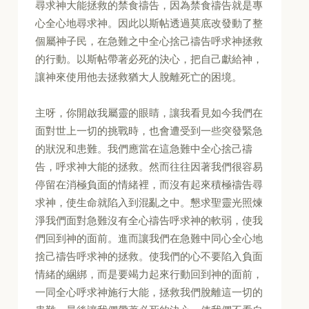
尋求神大能拯救的禁食禱告，因為禁食禱告就是專
心全心地尋求神。因此以斯帖透過莫底改發動了整
個屬神子民，在急難之中全心捨己禱告呼求神拯救
的行動。以斯帖帶著必死的決心，把自己獻給神，
讓神來使用他去拯救猶大人脫離死亡的困境。
主呀，你開啟我屬靈的眼睛，讓我看見如今我們在
面對世上一切的挑戰時，也會遭受到一些突發緊急
的狀況和患難。我們應當在這急難中全心捨己禱
告，呼求神大能的拯救。然而往往因著我們很容易
停留在消極負面的情緒裡，而沒有起來積極禱告尋
求神，使生命就陷入到混亂之中。懇求聖靈光照煉
淨我們面對急難沒有全心禱告呼求神的軟弱，使我
們回到神的面前。進而讓我們在急難中同心全心地
捨己禱告呼求神的拯救。使我們的心不要陷入負面
情緒的綑綁，而是要竭力起來行動回到神的面前，
一同全心呼求神施行大能，拯救我們脫離這一切的