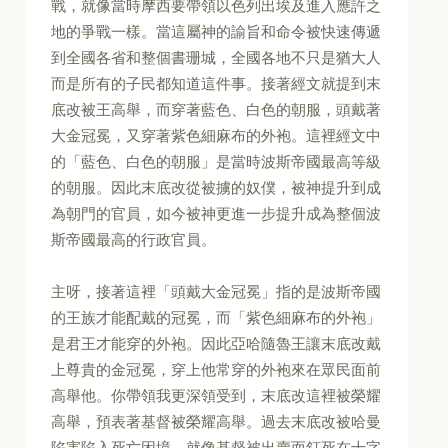
戰，就像當時摩西要帶領以色列出埃及進入應許之
地的爭戰一樣。當這屬神的諭旨和命令被快速傳遞
到全國各省和整個書珊城，全國各地不只是猶大人
而是所有的子民都知道這件事。接著經文就提到末
底改被王高舉，而穿著藍色、白色的朝服，頭戴著
大金冠冕，又穿著紫色細麻布的外袍。這裡經文中
的「藍色、白色的朝服」是當時波斯帝國最高等級
的朝服。因此末底改從被擄的奴僕，被神提升到成
為朝門的官員，如今被神更進一步提升成為整個波
斯帝國最高的行政官員。
主呀，接著這裡「頭戴大金冠冕」指的是波斯帝國
的王族才能配戴的冠冕，而「紫色細麻布的外袍」
是君王才能穿的外袍。因此亞哈隨魯王讓末底改戴
上尊貴的金冠冕，穿上他常穿的外袍來在眾民面前
高舉他。你帶領我更深領受到，末底改這裡被榮耀
高舉，預表著基督被榮耀高舉。過去末底改被哈曼
陷害陷入死亡困境，就像基督被出賣而釘死在十字