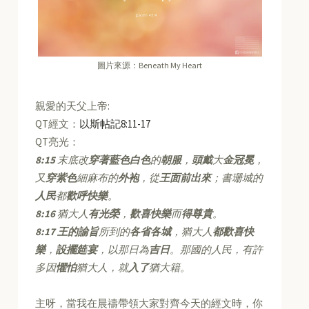
圖片來源：Beneath My Heart
親愛的天父上帝:
QT經文：
以斯帖記8:11-17
QT亮光：
8:15
末底改
穿著藍色白色
的
朝服
，
頭戴
大
金冠冕
，
又
穿紫色
細麻布的
外袍
，從
王面前出來
；書珊城的
人民
都
歡呼快樂
。
8:16
猶大人
有光榮
，
歡喜快樂
而
得尊貴
。
8:17
王的諭旨
所到的
各省各城
，猶大人
都歡喜快
樂
，
設擺筵宴
，以那日為
吉日
。那國的人民，有許
多因
懼怕
猶大人，就
入了
猶大籍。
主呀，當我在晨禱帶領大家對齊今天的經文時，你