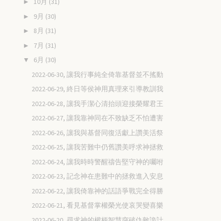
10月
(31)
►
9月
(30)
►
8月
(31)
►
7月
(31)
►
6月
(30)
▼
2022-06-30, 讓我行事純全倚靠基督並不搖動
2022-06-29, 終日等侯神用真理來引導教訓我
2022-06-28, 讓我手潔心清抬頭迎接榮耀君王
2022-06-27, 讓我靠神同在不致缺乏不怕遭害
2022-06-26, 讓我與基督同復活獻上讚美活祭
2022-06-25, 讓我苦難中仍舊讚美呼求神拯救
2022-06-24, 讓我時時警醒禱告堅守神的囑咐
2022-06-23, 記念神在患難中的拯救進入安息
2022-06-22, 讓我倚靠神的話語爭戰完全得勝
2022-06-21, 看見基督掌權榮光使哀哭變喜樂
2022-06-20, 尋求神的權柄智慧突破仇敵詭計