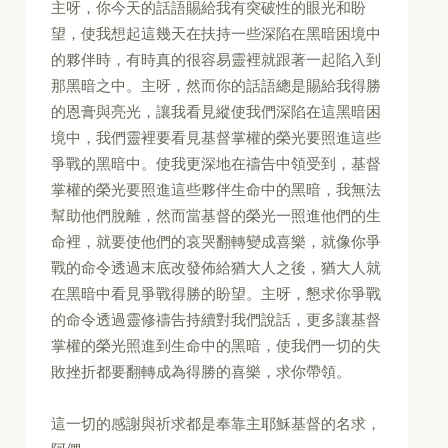
主呀，你今天的話語賜給我有突破性的眼光和盼
望，使我想起這幾天在扶持一些深陷在黑暗困境中
的夥伴時，有時真的很容易靈裡就跟著一起陷入到
那黑暗之中。主呀，然而你的話語總是賜給我得勝
的恩膏與亮光，讓我看見縱使我們深陷在這黑暗困
境中，我們靈裡要看見基督掌權的榮光要照進這些
爭戰的黑暗中。使我更深地在禱告中領受到，基督
掌權的榮光要照進這些夥伴生命中的黑暗，我無法
幫助他們脫離，然而當基督的榮光一照進他們的生
命裡，就要使他們的哀哭翻轉變成喜樂，就像你爭
戰的命令透過末底改發佈給猶大人之後，猶大人就
在黑暗中看見爭戰得勝的盼望。主呀，懇求你爭戰
的命令透過靈修禱告持續對我們說話，更多讓基督
掌權的榮光照進到生命中的黑暗，使我們一切的失
敗挫折都要翻轉成為得勝的喜樂，求你帶領。
這一切的感謝與祈求都是奉靠主耶穌基督的名求，