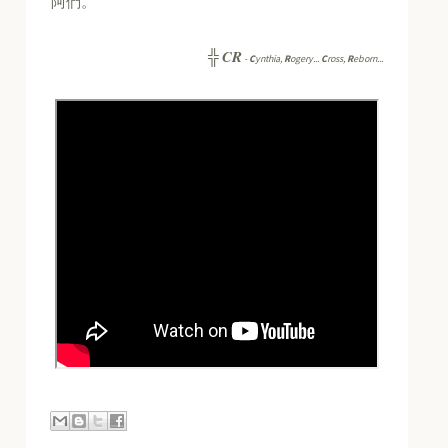
阿們。
CR
╬
-
C
ynthia,
R
ogery...
C
ross,
R
eborn...