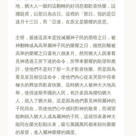
地，猶大人一聽到這翻轉的好消息都歡喜快樂，設
擺筵席，以那日為吉日。這裡的「那日」指的是亞
達月十三日，而「亞達」在原文是榮耀的意思。
主呀，最後這原本是毀滅屬神子民的黑暗之日，被
神翻轉成為高舉屬神子民的榮耀之日，雖然距離被
高舉的榮耀之日還有八個多月。然而猶大人因著看
見神透過王所下達的命令，所帶來榮耀的盼望和應
許，使他們不是到了那一天才歡喜快樂。而是因為
看見並且相信這命令，使他們內心從哀哭當中得著
極大的釋放而歡喜快樂。這時猶大人被神大大地高
舉，使得波斯帝國的人民，有許多因為懼怕猶大
人，就入了猶大藉。這是因為他們看見神與屬神的
子民同在，而使他們心中感到對神的敬畏，而渴望
能夠歸入猶大人成為屬神的子民，這就預表著神大
能同在榮光彰顯出來，吸引萬國萬民都來歸向榮耀
的基督，進入屬神榮耀的國度。