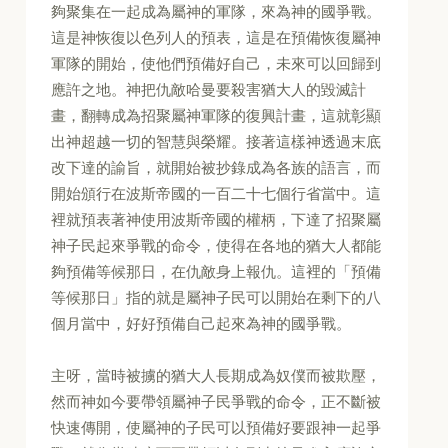
夠聚集在一起成為屬神的軍隊，來為神的國爭戰。
這是神恢復以色列人的預表，這是在預備恢復屬神
軍隊的開始，使他們預備好自己，未來可以回歸到
應許之地。神把仇敵哈曼要殺害猶大人的毀滅計
畫，翻轉成為招聚屬神軍隊的復興計畫，這就彰顯
出神超越一切的智慧與榮耀。接著這樣神透過末底
改下達的諭旨，就開始被抄錄成為各族的語言，而
開始頒行在波斯帝國的一百二十七個行省當中。這
裡就預表著神使用波斯帝國的權柄，下達了招聚屬
神子民起來爭戰的命令，使得在各地的猶大人都能
夠預備等候那日，在仇敵身上報仇。這裡的「預備
等候那日」指的就是屬神子民可以開始在剩下的八
個月當中，好好預備自己起來為神的國爭戰。
主呀，當時被擄的猶大人長期成為奴僕而被欺壓，
然而神如今要帶領屬神子民爭戰的命令，正不斷被
快速傳開，使屬神的子民可以預備好要跟神一起爭