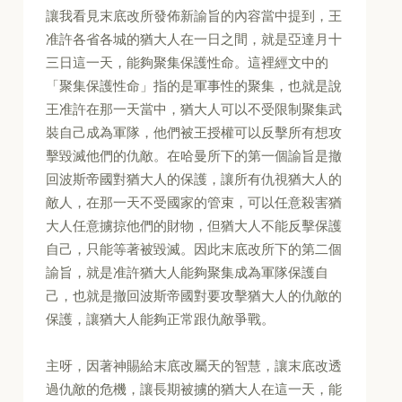
讓我看見末底改所發佈新諭旨的內容當中提到，王
准許各省各城的猶大人在一日之間，就是亞達月十
三日這一天，能夠聚集保護性命。這裡經文中的
「聚集保護性命」指的是軍事性的聚集，也就是說
王准許在那一天當中，猶大人可以不受限制聚集武
裝自己成為軍隊，他們被王授權可以反擊所有想攻
擊毀滅他們的仇敵。在哈曼所下的第一個諭旨是撤
回波斯帝國對猶大人的保護，讓所有仇視猶大人的
敵人，在那一天不受國家的管束，可以任意殺害猶
大人任意擄掠他們的財物，但猶大人不能反擊保護
自己，只能等著被毀滅。因此末底改所下的第二個
諭旨，就是准許猶大人能夠聚集成為軍隊保護自
己，也就是撤回波斯帝國對要攻擊猶大人的仇敵的
保護，讓猶大人能夠正常跟仇敵爭戰。
主呀，因著神賜給末底改屬天的智慧，讓末底改透
過仇敵的危機，讓長期被擄的猶大人在這一天，能