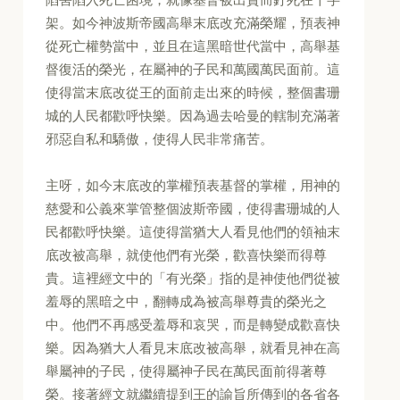
架。如今神波斯帝國高舉末底改充滿榮耀，預表神
從死亡權勢當中，並且在這黑暗世代當中，高舉基
督復活的榮光，在屬神的子民和萬國萬民面前。這
使得當末底改從王的面前走出來的時候，整個書珊
城的人民都歡呼快樂。因為過去哈曼的轄制充滿著
邪惡自私和驕傲，使得人民非常痛苦。
主呀，如今末底改的掌權預表基督的掌權，用神的
慈愛和公義來掌管整個波斯帝國，使得書珊城的人
民都歡呼快樂。這使得當猶大人看見他們的領袖末
底改被高舉，就使他們有光榮，歡喜快樂而得尊
貴。這裡經文中的「有光榮」指的是神使他們從被
羞辱的黑暗之中，翻轉成為被高舉尊貴的榮光之
中。他們不再感受羞辱和哀哭，而是轉變成歡喜快
樂。因為猶大人看見末底改被高舉，就看見神在高
舉屬神的子民，使得屬神子民在萬民面前得著尊
榮。接著經文就繼續提到王的諭旨所傳到的各省各