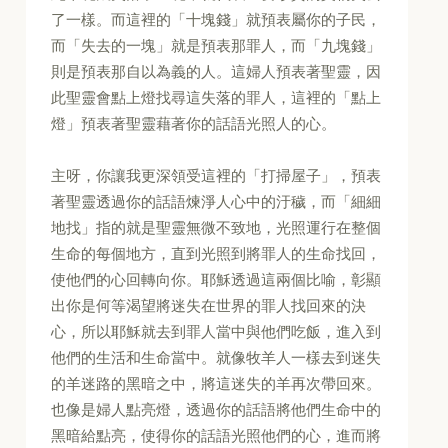
了一樣。而這裡的「十塊錢」就預表屬你的子民，
而「失去的一塊」就是預表那罪人，而「九塊錢」
則是預表那自以為義的人。這婦人預表著聖靈，因
此聖靈會點上燈找尋這失落的罪人，這裡的「點上
燈」預表著聖靈藉著你的話語光照人的心。
主呀，你讓我更深領受這裡的「打掃屋子」，預表
著聖靈透過你的話語煉淨人心中的汙穢，而「細細
地找」指的就是聖靈無微不致地，光照運行在整個
生命的每個地方，直到光照到將罪人的生命找回，
使他們的心回轉向你。耶穌透過這兩個比喻，彰顯
出你是何等渴望將迷失在世界的罪人找回來的決
心，所以耶穌就去到罪人當中與他們吃飯，進入到
他們的生活和生命當中。就像牧羊人一樣去到迷失
的羊迷路的黑暗之中，將這迷失的羊再次帶回來。
也像是婦人點亮燈，透過你的話語將他們生命中的
黑暗給點亮，使得你的話語光照他們的心，進而將