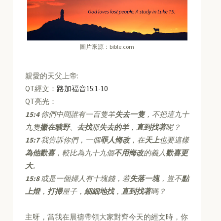
圖片來源：bible.com
親愛的天父上帝:
QT經文：
路加福音15:1-10
QT亮光：
15:4
你們中間誰有一百隻羊
失去一隻
，不把這九十
九隻
撇在曠野
、
去找
那
失去的羊
，
直到找著
呢？
15:7
我告訴你們，一個
罪人悔改
，在
天上
也要這樣
為他歡喜
，較比為九十九個
不用悔改
的義人
歡喜更
大
。
15:8
或是一個婦人有十塊錢，若
失落一塊
，豈不
點
上燈
，
打掃
屋子，
細細地找
，
直到找著
嗎？
主呀，當我在晨禱帶領大家對齊今天的經文時，你