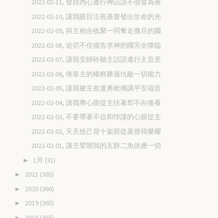
2022-02-11, 發自內心遵行神話語不假冒為善
2022-02-10, 讓我眼目注視基督發出生命的光
2022-02-09, 與主相合收聚一同奪走撒旦的國
2022-02-08, 迫切不住禱告求神的國完全降臨
2022-02-07, 讓我安靜聆聽主話語遵行主旨意
2022-02-06, 倚靠主的權柄勝過仇敵一切能力
2022-02-05, 讓我被主差遣勇敢傳講平安福音
2022-02-04, 讓我專心跟從主扶著犁不向後看
2022-02-03, 不要帶著不信和悖謬的心跟從主
2022-02-02, 天天捨己背十架跟從基督得榮耀
2022-02-01, 讓主擘開我的五餅二魚供應一切
1月
(31)
►
2021
(365)
►
2020
(366)
►
2019
(365)
►
2018
(365)
►