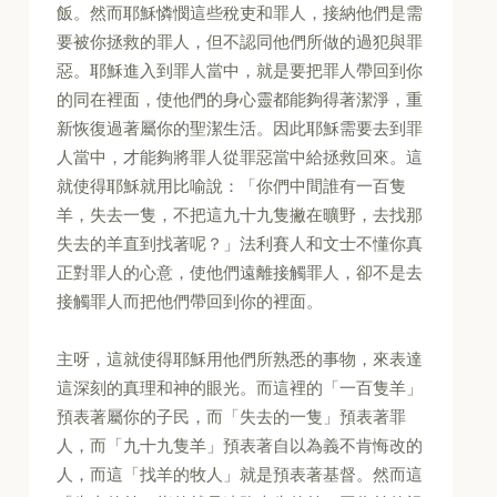
飯。然而耶穌憐憫這些稅吏和罪人，接納他們是需
要被你拯救的罪人，但不認同他們所做的過犯與罪
惡。耶穌進入到罪人當中，就是要把罪人帶回到你
的同在裡面，使他們的身心靈都能夠得著潔淨，重
新恢復過著屬你的聖潔生活。因此耶穌需要去到罪
人當中，才能夠將罪人從罪惡當中給拯救回來。這
就使得耶穌就用比喻說：「你們中間誰有一百隻
羊，失去一隻，不把這九十九隻撇在曠野，去找那
失去的羊直到找著呢？」法利賽人和文士不懂你真
正對罪人的心意，使他們遠離接觸罪人，卻不是去
接觸罪人而把他們帶回到你的裡面。
主呀，這就使得耶穌用他們所熟悉的事物，來表達
這深刻的真理和神的眼光。而這裡的「一百隻羊」
預表著屬你的子民，而「失去的一隻」預表著罪
人，而「九十九隻羊」預表著自以為義不肯悔改的
人，而這「找羊的牧人」就是預表著基督。然而這