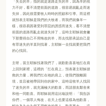
「失去的羊」指的就是迷路走失的羊，因為羊的視
力不好，看不清楚前面的道路，很容易就亂走而迷
失掉，因此很需要牧人時時的照顧和引導。而這裡
就預表主耶穌是我們的大牧者，而我們就像羊一
樣，很容易因著受到罪惡的誘惑而迷失，看不清楚
前面的道路而亂走就迷失掉了，這時主耶穌就會撇
下那覺得自己不用悔改的羊，而去找那承認自己是
有罪迷失的羊直到找著，主耶穌一去找就要把我們
的心找回。
主呀，當主耶穌找著我們了，就歡歡喜喜地扛在肩
上回到家裡，這裡的「扛在肩上」預表著主耶穌拯
救的力量，將我們扛在祂的肩上，使我們脫離困
境，並且被祂帶回到你的家中。這時這牧羊人找回
了迷失的羊，就充滿極大的歡喜，而請朋友鄰舍來
和他一同歡喜。而耶穌就用這比喻說明：「我告訴
你們，一個罪人悔改，在天上也要這樣為他歡喜，
較比為九十九個不用悔改的義人，歡喜更大。」這