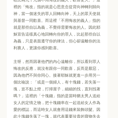
裡的「悔改」指的就是心思意念從背向神轉到歸向
神，當一個迷失的罪人回轉向神，天上的眾天使就
與基督一同歡喜。而這裡「不用悔改的義人」指的
就是那些自以為義，不覺得需要悔改的人。因此耶
穌宣告這樣真心地回轉向你的罪人，比起那些自以
為義，只是表面遵守你的律法，但心卻遠離你的法
利賽人，更讓你感到歡喜。
主呀，然而因著他們的內心遠離你，所以看到罪人
悔改的反應，就沒有跟你一同歡喜，反而是厭惡，
因為他們不與你同心。接著耶穌就更進一步用另一
個比喻說：「或是一個婦人，有十塊錢，若失落一
塊，豈不點上燈，打掃屋子，細細的找，直到找著
嗎？」這裡的「十塊錢」指的是當時猶太男人送給
女人的定情之物，把十塊錢串在一起送給女人作為
愛的標誌，而這時女人就會用這錢來裝飾頭髮。因
此十塊錢失落了一塊，就代表重要珍貴的寶物失去