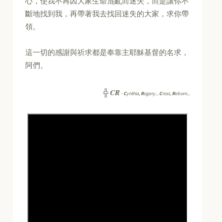
心，使我不再因大家生命混亂而迷失，而是讓你不
斷地找到我，再帶著我去找回迷失的大家，求你帶
領。
這一切的感謝與祈求都是奉靠主耶穌基督的名求，
阿們。
CR
╬
-
C
ynthia,
R
ogery...
C
ross,
R
eborn...