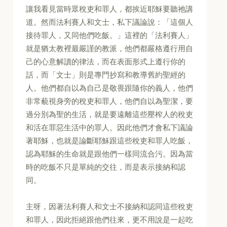
讓我看見當時眾稅吏和罪人，都挨近耶穌要聽祂講
道。然而法利賽人和文士，私下議論說：「這個人
接待罪人，又同他們吃飯。」這裡的「法利賽人」
就是猶太教裡最嚴謹的教派，他們都嚴格遵行用自
己的心意解讀的律法，而在表面形式上遵行你的
話，而「文士」則是專門抄寫和教導舊約聖經的
人。他們都自以為自己是敬畏跟隨你的義人，他們
非常藐視身旁的稅吏和罪人，他們自以為聖潔，要
過分別為聖的生活，就是要遠離這些壓榨人的稅吏
和活在罪惡生活中的罪人。因此他們才會私下議論
著耶穌，也就是論斷耶穌跟這些稅吏和罪人吃飯，
認為耶穌的生命就是跟他們一樣同流合污。因為當
時的吃飯不只是單純的交往，而是表示接納和認
同。
主呀，因著法利賽人和文士不接納和認同這些稅吏
和罪人，因此拒絕跟他們往來，更不用說是一起吃