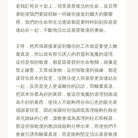
老我釘死在十架上，領受基督復活的生命，並且帶
著盼望我們要跟耶穌一同被你接進到屬天的榮耀
裡。我們的生命和生活應當都是要時時刻刻與基督
連結在一起，不斷地活出這基督敬虔的奧秘。
主呀，然而保羅接著提到撒但的工作就是要使人離
棄真道，所以就有那引誘人的邪靈和鬼魔的道理。
這些是假的敬虔，都是跟基督的生命無關，就像是
禁止嫁娶，又禁戒食物，這些假敬虔的操練，都是
違背你原本的旨意，沒辦法使人與基督更加連結在
一起，反而是使人更遠離你的話語，而離棄真道。
把原本你看為好的東西，被這些鬼魔的道理扭曲成
為不好的東西，使得人不能夠用合你心意的眼光來
感謝著領受。因此保羅特別強調當真理能夠扎根在
弟兄姊妹的心裡，讓教會成為真理的柱石和根基，
那這些假敬虔的教訓就能夠分辨出來，而使他們不
會被引誘而離棄真道，而是能夠堅定活出基督敬虔