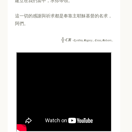
建立在我們當中，求你帶領。
這一切的感謝與祈求都是奉靠主耶穌基督的名求，
阿們。
CR
╬
-
C
ynthia,
R
ogery...
C
ross,
R
eborn...