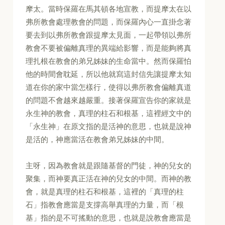
摩太。當時保羅在馬其頓各地宣教，而提摩太在以
弗所教會處理教會的問題，而保羅內心一直掛念著
要去到以弗所教會跟提摩太見面，一起帶領以弗所
教會不要被偏離真理的異端給影響，而是能夠將真
理扎根在教會的弟兄姊妹的生命當中。然而保羅怕
他的時間會耽延，所以他就寫這封信先讓提摩太知
道在你的家中當怎樣行，使得以弗所教會偏離真道
的問題不會越來越嚴重。接著保羅宣告你的家就是
永生神的教會，真理的柱石和根基，這裡經文中的
「永生神」在原文指的是活神的意思，也就是說神
是活的，神應當活在教會弟兄姊妹的中間。
主呀，因為教會就是跟隨基督的門徒，神的兒女的
聚集，而神要真正活在神的兒女的中間。而神的教
會，就是真理的柱石和根基，這裡的「真理的柱
石」指教會應當是支撐高舉真理的力量，而「根
基」指的是不可搖動的意思，也就是說教會應當是