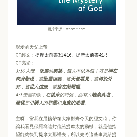
圖片來源：steemit.com
親愛的天父上帝:
QT經文：
提摩太前書3:14-16
、
提摩太前書4:1-5
QT亮光：
3:16
大哉，
敬虔
的
奧祕
，無人不以為然！就是
神在
肉身顯現
，被
聖靈稱義
，被
天使看見
，被
傳於外
邦
，被
世人信服
，被
接在榮耀裡
。
4:1
聖靈明說，在
後來
的時候，必有人
離棄真道
，
聽從
那
引誘
人的
邪靈
和
鬼魔的道理
。
主呀，當我在晨禱帶領大家對齊今天的經文時，你
讓我看見保羅寫這封信給提摩太的動機，就是他指
望能夠快到提摩太那裡去，所以先將這些事寫給提