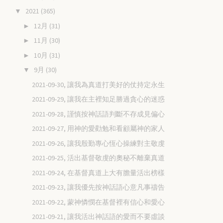
2021
(365)
▼
12月
(31)
►
11月
(30)
►
10月
(31)
►
9月
(30)
▼
2021-09-30, 讓我為真道打美好的仗持定永生
2021-09-29, 讓我在主裡知足勝過貪心的迷惑
2021-09-28, 謹慎按神話語判斷不存成見偏心
2021-09-27, 用神的愛勸勉和看顧屬神的家人
2021-09-26, 讓我殷勤專心恆心操練對主敬虔
2021-09-25, 活出基督敬虔的奧秘不離棄真道
2021-09-24, 在基督真道上大有膽量活出榜樣
2021-09-23, 讓我優先按神話語心意凡事禱告
2021-09-22, 蒙神憐憫在基督裡有信心和愛心
2021-09-21, 讓我活出神話語的愛而不要虛談