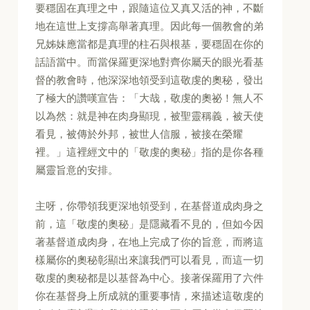
要穩固在真理之中，跟隨這位又真又活的神，不斷
地在這世上支撐高舉著真理。因此每一個教會的弟
兄姊妹應當都是真理的柱石與根基，要穩固在你的
話語當中。而當保羅更深地對齊你屬天的眼光看基
督的教會時，他深深地領受到這敬虔的奧秘，發出
了極大的讚嘆宣告：「大哉，敬虔的奧祕！無人不
以為然：就是神在肉身顯現，被聖靈稱義，被天使
看見，被傳於外邦，被世人信服，被接在榮耀
裡。」這裡經文中的「敬虔的奧秘」指的是你各種
屬靈旨意的安排。
主呀，你帶領我更深地領受到，在基督道成肉身之
前，這「敬虔的奧秘」是隱藏看不見的，但如今因
著基督道成肉身，在地上完成了你的旨意，而將這
樣屬你的奧秘彰顯出來讓我們可以看見，而這一切
敬虔的奧秘都是以基督為中心。接著保羅用了六件
你在基督身上所成就的重要事情，來描述這敬虔的