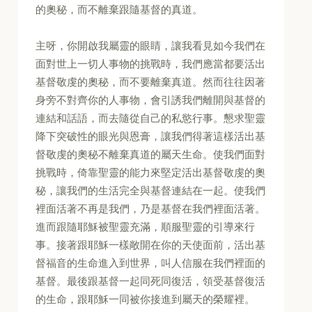
的奧秘，而不離棄跟隨基督的真道。
主呀，你開啟我屬靈的眼睛，讓我看見如今我們在
面對世上一切人事物的挑戰時，我們應當都要活出
基督敬虔的奧秘，而不要離棄真道。然而往往因著
身旁不對齊你的人事物，會引誘我們離開與基督的
連結和話語，而去隨從自己的私慾行事。懇求聖靈
降下突破性的眼光與恩膏，讓我們得著這樣活出基
督敬虔的奧秘不離棄真道的屬天生命。使我們面對
挑戰時，倚靠聖靈的能力來堅定活出基督敬虔的奧
秘，讓我們的生活完全與基督連結在一起。使我們
裡面活著不再是我們，乃是基督在我們裡面活著。
進而跟隨耶穌被聖靈充滿，順服聖靈的引導來行
事。接著跟耶穌一樣敞開在你的天使面前，活出基
督福音的生命進入到世界，叫人信服在我們裡面的
基督。最後跟基督一起同死同復活，領受基督復活
的生命，跟耶穌一同被你接進到屬天的榮耀裡。