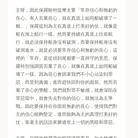
主呀，因此保羅吩咐提摩太要「常存信心和無虧的
良心。有人丟棄良心，就在真道上如同船破壞了一
般。」保羅提到為主在真道上打美好的仗，就像是
船在海上航行一樣。然而要持續在真道上往前航
行，就必須保持船身沒有破洞，而要保持船身沒有
破洞進水，就是必須要常存信心和無虧的良心，這
裡的「常存」是從頭到尾都要一直持守的意思。保
羅特別強調當丟棄了良心，就像在真道上如同船破
壞了一樣。因為良心會因著我們不小心沾染到罪
惡，而受到責備，進而趕快回到你的面前。然而丟
棄了良心的警醒，我們就對罪不敏感，就會深陷在
罪惡當中，就會失去對你的信心，就無法為主爭
戰。因此要保持在你面前無虧的良心，使得我們對
主的信心能夠堅定，進而能夠為主的真理打美好的
仗，靠著主的話語來勝過世上一切的黑暗和罪惡。