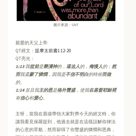
圖片來源：GNT
親愛的天父上帝:
QT經文：
提摩太前書1:12-20
QT亮光：
1:13
我
從前
是
褻瀆神
的，
逼迫人
的，
侮慢人
的；
然
而
我還
蒙了憐憫
，因我是
不信不明白
的時候
而做
的。
1:14
並且我
主的恩
是
格外豐盛
，使我
在基督耶穌裡
有
信心
和
愛心
。
主呀，當我在晨禱帶領大家對齊今天的經文時，你
讓我看見保羅提到，他過去就是在這樣誤解你律法
的心意的罪魁，然而卻得了你豐盛的憐憫和恩典，