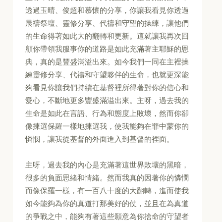
透過玉晴、俊超和慕懷的分享，你讓我看見你透過
晨禱祭壇、靈修分享、代禱和守望的操練，讓他們
的生命得著如此大的翻轉和更新。這就讓我再次回
顧你帶領我服事你的道路是如此充滿著主耶穌的恩
典，真的是豐盛滿溢出來。如今我們一同在主裡操
練靈修分享、代禱和守望夥伴的生命，也就更深能
夠看見你讓我們持續在基督裡所得著對你的信心和
愛心，不斷地更多豐盛滿溢出來。主呀，過去我的
生命是如此在言語、行為和態度上敗壞，然而你卻
像揀選保羅一樣地揀選我，使我能夠在罪中蒙你的
憐憫，讓我從基督的外面進入到基督的裡面。
主呀，過去我的內心是充滿著這世界敗壞的黑暗，
很多的負面思緒和情緒。然而我真的因著你的憐憫
而像保羅一樣，有一百八十度的大翻轉，進而使我
如今能夠為你的真道打那美好的仗，並且在為真道
的爭戰之中，能夠有著這些願意為你捨命的守望者