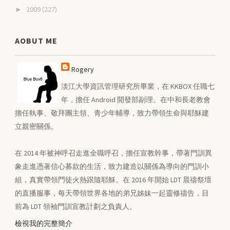
2009
(227)
►
AOBUT ME
Rogery
淡江大學資訊管理研究所畢業，在 KKBOX 任職七
年，擔任 Android 開發部副理。在中和長老教會
擔任執事、敬拜團主領、青少年輔導，致力帶領生命與耶穌建
立親密關係。
在 2014 年被神呼召走進全職呼召，擔任宣教幹事，帶著門訓異
象走進憑著信心募款的生活，致力建造以關係為導向的門訓小
組，真實帶領門徒火熱跟隨耶穌。在 2016 年開始 LDT 晨禱祭壇
的直播服事，每天帶領世界各地的弟兄姊妹一起靈修禱告，目
前為 LDT 領袖門訓宣教計劃之負責人。
檢視我的完整簡介