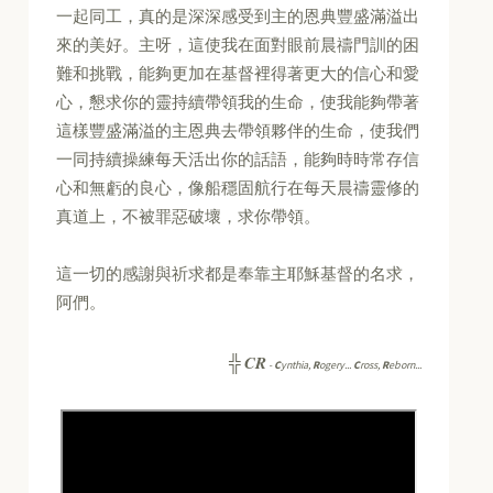
一起同工，真的是深深感受到主的恩典豐盛滿溢出
來的美好。主呀，這使我在面對眼前晨禱門訓的困
難和挑戰，能夠更加在基督裡得著更大的信心和愛
心，懇求你的靈持續帶領我的生命，使我能夠帶著
這樣豐盛滿溢的主恩典去帶領夥伴的生命，使我們
一同持續操練每天活出你的話語，能夠時時常存信
心和無虧的良心，像船穩固航行在每天晨禱靈修的
真道上，不被罪惡破壞，求你帶領。
這一切的感謝與祈求都是奉靠主耶穌基督的名求，
阿們。
CR
╬
-
C
ynthia,
R
ogery...
C
ross,
R
eborn...