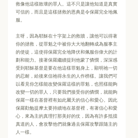
救像他這樣敗壞的罪人。這不只是讓他知道是真實
可信的，而且是這樣拯救的恩典是令保羅完全地佩
服。
主呀，因為耶穌在十字架上的救贖，讓他可以得著
你的拯救，從罪魁之中被你大大地翻轉成為服事主
的使徒，這使得保羅完全地降伏和佩服你偉大的計
劃和能力。接著保羅繼續提到他蒙了憐憫，深深感
受到耶穌基督是要在他這樣罪魁身上，顯明祂一切
的忍耐，給後來信祂得永生的人作榜樣。讓我們可
以看見你怎樣能改變保羅這樣的罪魁，也照樣能夠
改變一切的罪人，只要我們接受你的憐憫，就能夠
保羅一樣在基督裡有如此屬天的信心和愛心。因此
保羅勸勉提摩太要持續地在基督裡，有著信心和愛
心，來為主的真理打那美好的仗，因為有許多抵擋
真道的人，會攻擊他們就像過去保羅攻擊跟隨主的
人一樣。