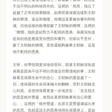
不信不明白的時候而作的。這裡的「然而」指出了
超越了正常的因果關係，如果照著保羅這樣對主耶
穌的褻瀆、逼迫和侮慢，他應該是要被你審判和毀
滅。但他這樣的敗壞卻蒙了主耶穌的憐憫，這裡的
「憐憫」指的是給對方不配得的恩典。保羅深知道
從前的他是應當受你懲罰和審判，但卻出乎意外，
蒙了主耶穌的憐憫。竟然還能夠服事主耶穌，這是
他不配得的恩典。
主呀，你帶領我更深地領受到，因著主耶穌深知道
保羅是因為不信不明白而做這些褻瀆祂的事，主耶
穌看見保羅生命中的忠心，主耶穌的愛超越了一
切，使保羅的生命得著極大的翻轉，而對主耶穌忠
心到底。這使得保羅更進一步地宣告：「並且我主
的恩是格外豐盛，使我在基督耶穌裏有信心和愛
心。」這裡的「格外豐盛」在原文是豐盛滿溢出來
的意思。也就是說主的恩典傾倒在保羅身上，是如