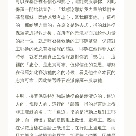
可以在基督裡有信心和愛心，還能夠服事你。因此
保羅一開始就宣告：「我感謝那給我力量的我們主
基督耶穌，因他以我有忠心，派我服事他。」這裡
的「那給我力量的」在原文是過去式，指的就是從
保羅蒙恩得救之後，在所有的景況裡面加給他力量
的那一位，就是呼召拯救他的主耶穌基督。保羅對
主耶穌的救恩有著極深的感謝，耶穌在他作罪人的
時候，就看見他真正生命深處對你的「忠心」，這
裡的「忠心」是忠實可靠、值得信任的意思。耶穌
在保羅如此褻瀆祂的名的時候，看見他生命本質的
忠實可靠，因此揀選呼召差派保羅來服事祂。
主呀，接著保羅特別強調他從前是褻瀆你的，逼迫
人的，侮慢人的，這裡的「褻瀆」指的是言語上得
罪主耶穌的名，而「逼迫」指的是行動上反對主耶
穌，而「侮慢」指的是態度上傲慢、羞辱主。然而
在保羅這樣在言語上褻瀆主，在行動上逼迫主，而
且在態度上傲慢地羞辱主，卻還蒙了憐憫，因他是