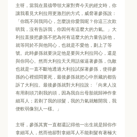
主呀，當我在晨禱帶領大家對齊今天的經文時，你
讓我看見大利拉用更激烈的方式，威脅著參孫說：
「你既不與我同心，怎麼說你愛我呢？你這三次欺
哄我，沒有告訴我，你因何有這麼大的力氣。」大
利拉直接把參孫不把為何有這麼大的力量告訴他，
就等同於不與他同心，也就是不愛他，劃上了等
號。此時參孫就要決定他是要與大利拉同心，還是
與你同心。然而大利拉天天用話催逼著參孫，仇敵
也就是一直不斷地透過大利拉試探著參孫，使得參
孫的心裡煩悶要死，最後參孫就把心中所藏的都告
訴了大利拉。最後參孫就對大利拉說：「向來人沒
有用剃頭刀剃我的頭，因為我自出母胎就歸神作拿
細耳人；若剃了我的頭髮，我的力氣就離開我，我
便軟弱像別人一樣。」
主呀，參孫其實一直都還記得他一出生就是歸你作
拿細耳人，然而他卻對拿細耳人不能剃髮有著極大