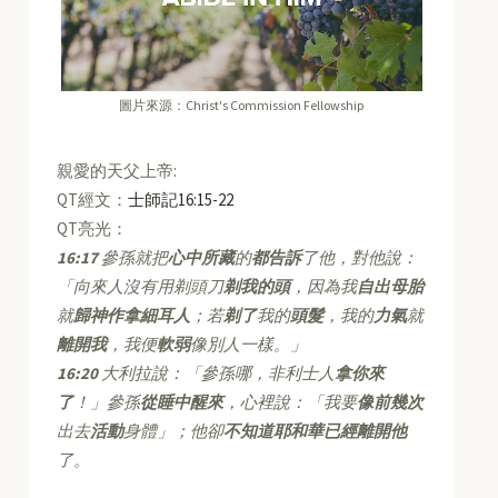
圖片來源：Christ's Commission Fellowship
親愛的天父上帝:
QT經文：
士師記16:15-22
QT亮光：
16:17
參孫就把
心中所藏
的
都告訴
了他，對他說：
「向來人沒有用剃頭刀
剃我的頭
，因為我
自出母胎
就
歸神作拿細耳人
；若
剃了
我的
頭髮
，我的
力氣
就
離開我
，我便
軟弱
像別人一樣。」
16:20
大利拉說：「參孫哪，非利士人
拿你來
了
！」參孫
從睡中醒來
，心裡說：「我要
像前幾次
出去
活動
身體」；他卻
不知道耶和華已經離開他
了。