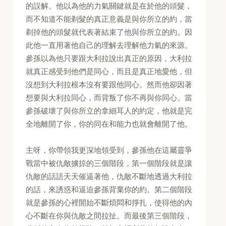
的誤解。他以為他的力氣關鍵就是在於他的頭髮，
而不知道不能剃髮的真正意義是與你所立的約，當
剃掉他的頭髮就代表著結束了他與你所立的約。因
此他一直用著他自己的理解去理解他力氣的來源。
參孫以為他只要跟大利拉說出真正的原因，大利拉
就真正感受到他們是同心，而且是真正地愛他，但
沒想到大利拉根本沒有要跟他同心。然而他卻因著
想要與大利拉同心，而背叛了你不再與你同心。當
參孫破壞了與你所立的拿細耳人的約定，他就是完
全地離開了你，你的同在和能力也就會離開了他。
主呀，你帶領我更深地領受到，參孫他在這屬靈爭
戰當中被仇敵擄掠的三個階段，第一個階段就是讓
仇敵的話語天天催逼著他，仇敵不斷地透過大利拉
的話，來誘惑和逼迫參孫背棄你的約。第二個階段
就是參孫的心裡開始不斷煩悶和掙扎，使得他的內
心不斷在你與仇敵之間拉扯。而最後第三個階段，