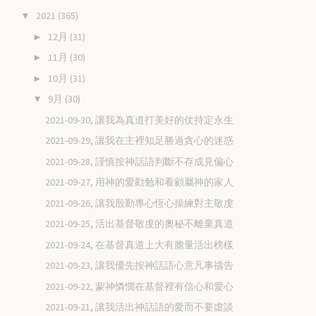
2021
(365)
▼
12月
(31)
►
11月
(30)
►
10月
(31)
►
9月
(30)
▼
2021-09-30, 讓我為真道打美好的仗持定永生
2021-09-29, 讓我在主裡知足勝過貪心的迷惑
2021-09-28, 謹慎按神話語判斷不存成見偏心
2021-09-27, 用神的愛勸勉和看顧屬神的家人
2021-09-26, 讓我殷勤專心恆心操練對主敬虔
2021-09-25, 活出基督敬虔的奧秘不離棄真道
2021-09-24, 在基督真道上大有膽量活出榜樣
2021-09-23, 讓我優先按神話語心意凡事禱告
2021-09-22, 蒙神憐憫在基督裡有信心和愛心
2021-09-21, 讓我活出神話語的愛而不要虛談