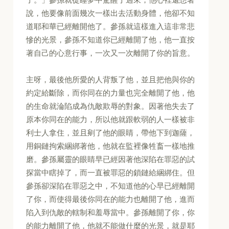
說，他要像前面幾次一樣出去活動身體，他卻不知
道耶和華已經離開他了。參孫就這樣進入這非常悲
慘的光景，參孫不知道你已經離開了他，他一直按
著自己的心意行事，一次又一次離開了你的旨意。
主呀，最後他所愛的人背叛了他，並且把他與你的
約定給斷除，而你同在的力量也完全離開了他，他
的生命就淪陷成為仇敵欺辱的對象。因著他失去了
原本你同在的能力，所以他就跟軟弱的人一樣被非
利士人拿住，並且剜了他的眼睛，帶他下到迦薩，
用銅鏈拘索綑綁著他，他就在監裡像牲畜一樣地推
磨。參孫屬靈的眼睛早已經因著他深陷在罪惡的試
探當中瞎掉了，而一直被罪惡的鎖鏈給綑綁住。但
參孫卻深陷在罪惡之中，不知道他的心早已經離開
了你，而使得最後你同在的能力也離開了他，進而
陷入到仇敵的轄制和羞辱當中。參孫離開了你，你
的能力離開了他，他就不能做什麼的光景，就是耶