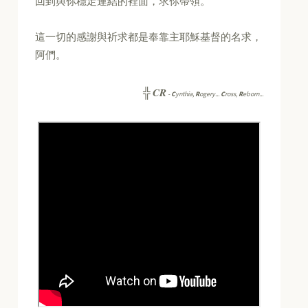
回到與你穩定連結的裡面，求你帶領。
這一切的感謝與祈求都是奉靠主耶穌基督的名求，
阿們。
CR
╬
-
C
ynthia,
R
ogery...
C
ross,
R
eborn...