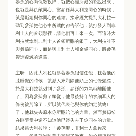
參孫的心向仇敵投降，就把心裡所藏的都說出來，
也就是與仇敵同心。當參孫與大利拉同心的時候，
就是斷絕與你同心的連結。接著經文提到大利拉一
聽到參孫把他心中所藏的都告訴他，就打發人到非
利士人的首領那裡，請他們再上來一次。而這時大
利拉就拿到非利士人首領所賜的銀子，大利拉並不
與參孫同心，而是與非利士人和金錢同心，將參孫
帶進毀滅的道路。
主呀，因此大利拉就趁著參孫很信任他，枕著他的
膝睡覺的時候，就派人來剃除他頭上的七條髮綹，
於是大利拉就剋制了參孫，參孫的力氣就離開他
了。因為參孫剪了頭髮，他最後持守的拿細耳人的
條例被剪除了，所以就代表他與你的約定就終止
了，他就失去原本你所賜給他的力量。然而參孫卻
在睡夢當中還不知道他已經失去了你同在的力量。
結果當大利拉說：「參孫哪，非利士人拿你來
了。」參孫就從睡夢中驚醒了過來，他心裡還想著