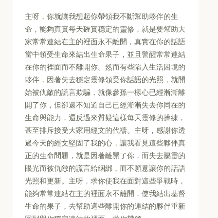
主呀，你就讓我想起你帶領我不斷幫助夥伴的生
命，能夠真實每天確實穩定的靈修，就是要幫助大
家常常連結在主的裡面永不離開，真實在你的話語
當中領受生命來結出生命果子，並且警醒常常連結
在你的裡面而不離開你。然而有些陷入生活困境的
夥伴，因著失去穩定靈修領受你話語的光照，就開
始被仇敵的謊言欺騙，就像參孫一樣心已經漸漸離
開了你，但卻還不知道自己已經漸漸失去你同在的
生命與能力，還反過來質疑這樣每天靈修的操練，
甚至排斥接受大家用經文的代禱。主呀，感謝你透
過今天的經文堅固了我的心，讓我看見這些夥伴真
正的生命問題，就是因著離開了你，而失去屬靈的
眼光而被仇敵的謊言給綑綁，而不願意讓你的話語
光照和更新。主呀，求你使我在面對這些爭戰時，
能夠常常連結在主的裡面永不離開，使我結出基督
生命的果子，去幫助這些離開你的連結的夥伴重新