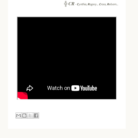
CR
╬
-
C
ynthia,
R
ogery...
C
ross,
R
eborn...