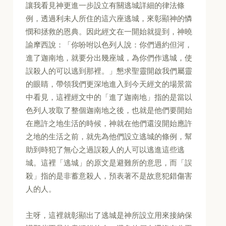
讓我看見神更進一步設立有關逃城詳細的律法條
例，透過利未人所住的這六座逃城，來彰顯神的憐
憫和拯救的恩典。因此經文在一開始就提到，神曉
諭摩西說：「你吩咐以色列人說：你們過約但河，
進了迦南地，就要分出幾座城，為你們作逃城，使
誤殺人的可以逃到那裡。」懇求聖靈開啟我們屬靈
的眼睛，帶領我們更深地進入到今天經文的場景當
中看見，這裡經文中的「進了迦南地」指的是當以
色列人攻取了整個迦南地之後，也就是他們要開始
在應許之地生活的時候，神就在他們還沒開始應許
之地的生活之前，就先為他們設立逃城的條例，幫
助到時犯了無心之過誤殺人的人可以逃進這些逃
城。這裡「逃城」的原文是避難所的意思，而「誤
殺」指的是非蓄意殺人，預表著不是故意犯錯傷害
人的人。
主呀，這裡就彰顯出了逃城是神所設立用來接納保