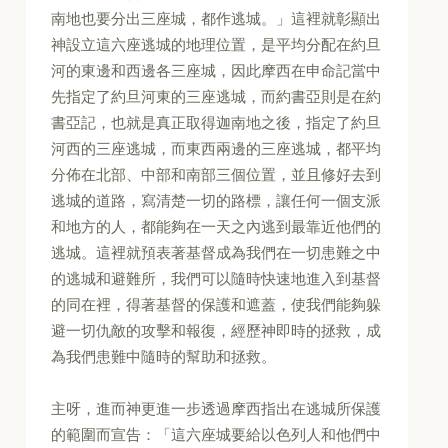
南地也要分出三座城，都作逃城。」這裡就彰顯出
神設立這六座逃城的地理位置，是平均分配在約旦
河的東邊和西邊各三座城，因此摩西在申命記當中
先指定了約旦河東的三座逃城，而約書亞則是在約
書亞記，也就是真正取得迦南地之後，指定了約旦
河西的三座逃城，而東西兩邊的三座逃城，都平均
分佈在北部、中部和南部三個位置，並且修好去到
逃城的道路，寫清楚一切的路標，讓任何一個支派
和地方的人，都能夠在一天之內逃到最靠近他們的
逃城。這裡就預表著基督成為我們在一切患難之中
的逃城和避難所，我們可以隨時快速地進入到基督
的同在裡，得著基督的保護和遮蓋，使我們能夠躲
避一切仇敵的攻擊和報復，經歷神即時的拯救，成
為我們患難中隨時的幫助和拯救。
主呀，進而神更進一步透過摩西指出在逃城所保護
的範圍而宣告：「這六座城要給以色列人和他們中