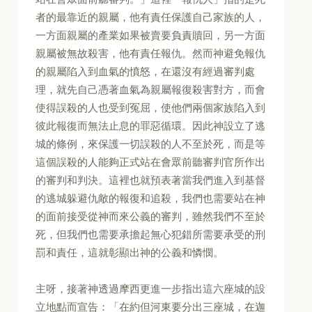
者的最靠近的親屬，他有責任保護自己家族的人，
一方面親屬的產業如果被賣要負責贖回，另一方面
親屬被無故殺害，他有責任報仇。然而神避免報仇
的親屬陷入到血氣的憤怒，在還沒有經過審判處
理，就先自己憑著血氣為親屬報復殺害對方，而會
使得誤殺的人也受到冤屈，使他們兩個家族陷入到
彼此報復而無法止息的罪惡循環。因此神設立了逃
城的條例，來保護一切誤殺的人不至於死，而是等
這個誤殺的人能夠正式站在會眾前聽審判官所作出
的審判和判決。這裡也就預表著當我們進入到基督
的逃城躲避仇敵的報復和追殺，我們也需要站在神
的面前接受從神而來公義的審判，雖然我們不至於
死，但我們也需要承擔起無心犯錯所需要承受的刑
罰和責任，這就彰顯出神的公義和憐憫。
主呀，接著神透過摩西更進一步指出這六座城的設
立地點而宣告：「在約但河東要分出三座城，在迦