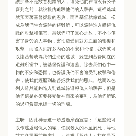
護那些不是故意犯錯的人，避免他們在還沒有公平
審判之前，就被報仇追殺他們的人殺害。這裡逃城
就預表著基督拯救的恩典，而且基督就像逃城一樣
成為我們生命隨時的避難所，可以隨時進入躲避仇
敵的攻擊和傷害。當我們犯了無心之故，不小心傷
害了身旁的人事物，害怕遭受到對方血氣的報復和
攻擊，而陷入到許多內心的不安和恐懼，我們就可
以讓基督成為我們生命的逃城，躲進到基督同在的
避難所當中，被基督保護和遮蓋。除去我們心中一
切的不安和恐懼，也保護我們不會遭受到攻擊和傷
害，使我們經歷到基督拯救我們的恩典。然而以色
列人雖然能夠進入到逃城躲避報仇人的殺害，但是
他們還是必須要接受從神而來的審判，為他們所犯
的過犯負責承擔一切的刑罰。
主呀，因此神更進一步透過摩西宣告：「這些城可
以作逃避報仇人的城，使誤殺人的不至於死，等他
站在會眾面前聽審判。」這裡「報仇人」指的是死