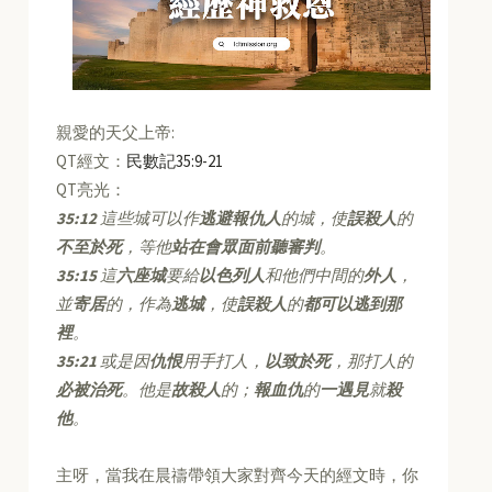
親愛的天父上帝:
QT經文：
民數記35:9-21
QT亮光：
35:12
這些城可以作
逃避報仇人
的城，使
誤殺人
的
不至於死
，等他
站在會眾面前聽審判
。
35:15
這
六座城
要給
以色列人
和他們中間的
外人
，
並
寄居
的，作為
逃城
，使
誤殺人
的
都可以逃到那
裡
。
35:21
或是因
仇恨
用手打人，
以致於死
，那打人的
必被治死
。他是
故殺人
的；
報血仇
的
一遇見
就
殺
他
。
主呀，當我在晨禱帶領大家對齊今天的經文時，你