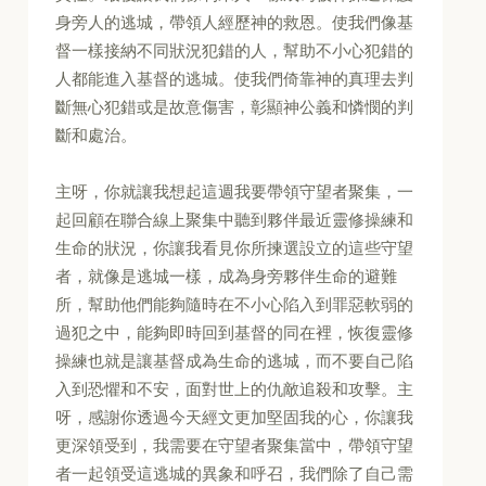
身旁人的逃城，帶領人經歷神的救恩。使我們像基
督一樣接納不同狀況犯錯的人，幫助不小心犯錯的
人都能進入基督的逃城。使我們倚靠神的真理去判
斷無心犯錯或是故意傷害，彰顯神公義和憐憫的判
斷和處治。
主呀，你就讓我想起這週我要帶領守望者聚集，一
起回顧在聯合線上聚集中聽到夥伴最近靈修操練和
生命的狀況，你讓我看見你所揀選設立的這些守望
者，就像是逃城一樣，成為身旁夥伴生命的避難
所，幫助他們能夠隨時在不小心陷入到罪惡軟弱的
過犯之中，能夠即時回到基督的同在裡，恢復靈修
操練也就是讓基督成為生命的逃城，而不要自己陷
入到恐懼和不安，面對世上的仇敵追殺和攻擊。主
呀，感謝你透過今天經文更加堅固我的心，你讓我
更深領受到，我需要在守望者聚集當中，帶領守望
者一起領受這逃城的異象和呼召，我們除了自己需