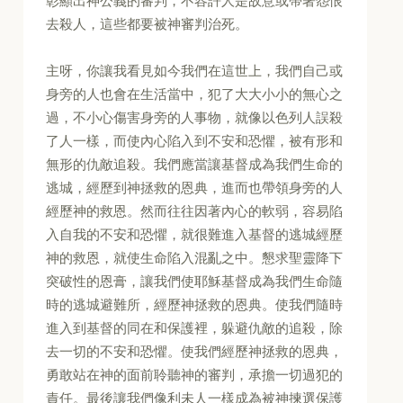
彰顯出神公義的審判，不容許人是故意或帶著怨恨
去殺人，這些都要被神審判治死。
主呀，你讓我看見如今我們在這世上，我們自己或
身旁的人也會在生活當中，犯了大大小小的無心之
過，不小心傷害身旁的人事物，就像以色列人誤殺
了人一樣，而使內心陷入到不安和恐懼，被有形和
無形的仇敵追殺。我們應當讓基督成為我們生命的
逃城，經歷到神拯救的恩典，進而也帶領身旁的人
經歷神的救恩。然而往往因著內心的軟弱，容易陷
入自我的不安和恐懼，就很難進入基督的逃城經歷
神的救恩，就使生命陷入混亂之中。懇求聖靈降下
突破性的恩膏，讓我們使耶穌基督成為我們生命隨
時的逃城避難所，經歷神拯救的恩典。使我們隨時
進入到基督的同在和保護裡，躲避仇敵的追殺，除
去一切的不安和恐懼。使我們經歷神拯救的恩典，
勇敢站在神的面前聆聽神的審判，承擔一切過犯的
責任。最後讓我們像利未人一樣成為被神揀選保護