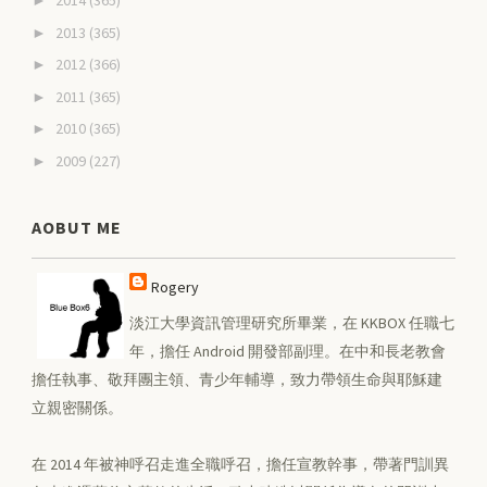
2014
(365)
►
2013
(365)
►
2012
(366)
►
2011
(365)
►
2010
(365)
►
2009
(227)
►
AOBUT ME
Rogery
淡江大學資訊管理研究所畢業，在 KKBOX 任職七
年，擔任 Android 開發部副理。在中和長老教會
擔任執事、敬拜團主領、青少年輔導，致力帶領生命與耶穌建
立親密關係。
在 2014 年被神呼召走進全職呼召，擔任宣教幹事，帶著門訓異