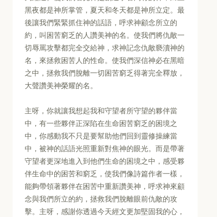
黑夜都是神所掌管，夏天和冬天都是神所立定。最
後讓我們緊緊抓住神的話語，呼求神顧念所立的
約，叫困苦窮乏的人讚美神的名。使我們將仇敵一
切辱罵攻擊都完全交給神，求神記念仇敵褻瀆神的
名，來拯救困苦人的性命。使我們深信神必在黑暗
之中，拯救我們脫離一切困苦窮乏得著完全釋放，
大聲讚美神榮耀的名。
主呀，你就讓我想起我和守望者所守望的夥伴當
中，有一些夥伴正深陷在生命困苦窮乏的困境之
中，你感動我不只是要幫助他們回到靈修操練當
中，被神的話語光照重新對焦神的眼光。而是帶著
守望者更深地進入到他們生命的困境之中，感受夥
伴生命中的困苦和窮乏，使我們像詩篇作者一樣，
能夠帶領著夥伴在困苦中重新讚美神，呼求神來顧
念與我們所立的約，拯救我們脫離眼前仇敵的攻
擊。主呀，感謝你透過今天經文更加堅固我的心，