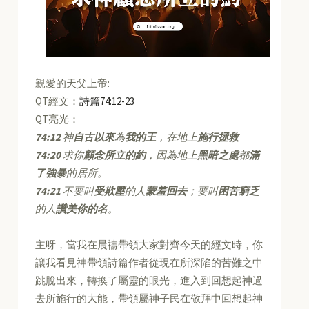
親愛的天父上帝:
QT經文：
詩篇74:12-23
QT亮光：
74:12
神
自古以來
為
我的王
，在地上
施行拯救
74:20
求你
顧念所立的約
，因為地上
黑暗之處
都
滿
了強暴
的居所。
74:21
不要叫
受欺壓
的人
蒙羞回去
；要叫
困苦窮乏
的人
讚美你的名
。
主呀，當我在晨禱帶領大家對齊今天的經文時，你
讓我看見神帶領詩篇作者從現在所深陷的苦難之中
跳脫出來，轉換了屬靈的眼光，進入到回想起神過
去所施行的大能，帶領屬神子民在敬拜中回想起神