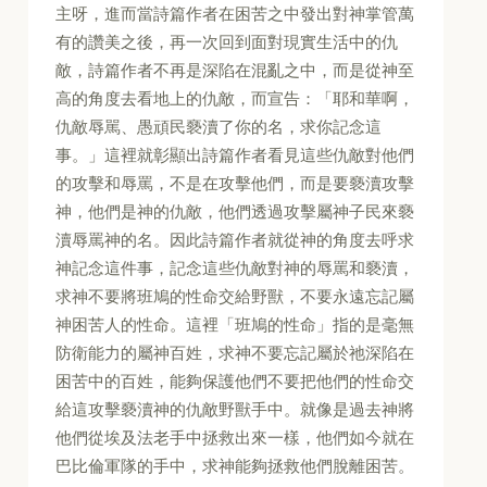
主呀，進而當詩篇作者在困苦之中發出對神掌管萬
有的讚美之後，再一次回到面對現實生活中的仇
敵，詩篇作者不再是深陷在混亂之中，而是從神至
高的角度去看地上的仇敵，而宣告：「耶和華啊，
仇敵辱駡、愚頑民褻瀆了你的名，求你記念這
事。」這裡就彰顯出詩篇作者看見這些仇敵對他們
的攻擊和辱罵，不是在攻擊他們，而是要褻瀆攻擊
神，他們是神的仇敵，他們透過攻擊屬神子民來褻
瀆辱罵神的名。因此詩篇作者就從神的角度去呼求
神記念這件事，記念這些仇敵對神的辱罵和褻瀆，
求神不要將班鳩的性命交給野獸，不要永遠忘記屬
神困苦人的性命。這裡「班鳩的性命」指的是毫無
防衛能力的屬神百姓，求神不要忘記屬於祂深陷在
困苦中的百姓，能夠保護他們不要把他們的性命交
給這攻擊褻瀆神的仇敵野獸手中。就像是過去神將
他們從埃及法老手中拯救出來一樣，他們如今就在
巴比倫軍隊的手中，求神能夠拯救他們脫離困苦。