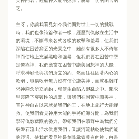
美神的名，經歷神大能的拯救，脫離一切的困苦窮
乏。
主呀，你讓我看見如今我們面對世上一切的挑戰
時，我們也像詩篇作者一樣，經歷到仇敵在生活中
的環境，不斷帶來各式各樣的攻擊和羞辱，使我們
深陷在困苦窮乏的光景之中，雖然有很多人不倚靠
神而使地上充滿黑暗和強暴，但我們要在困苦中堅
定倚靠神。我們應當在困苦中讚美回想神的大能，
呼求神顧念與我們所立的約。然而往往因著內心的
軟弱，容易軟弱無力沒有信心讚美神，而就很難呼
求神顧念所立的約，就使生命陷入混亂之中。懇求
聖靈降下突破性的恩膏，讓我們在困苦中讚美神，
宣告神自古以來就是我們的王，在地上施行大能拯
救。使我們看見神用大能的手將紅海分開，為我們
擊碎仇敵猛獸的勢力。帶領我們在曠野中為我們分
裂磐石流出活水供應我們，又讓河流枯乾使我們能
夠經過。使我們看見神是創造掌管萬有的神，白晝