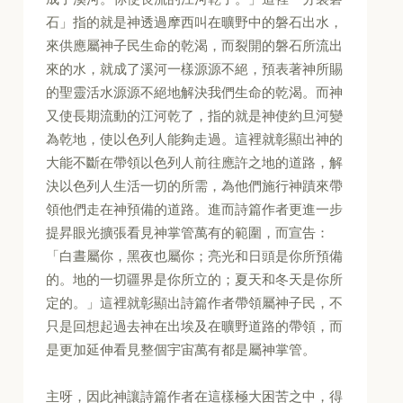
石」指的就是神透過摩西叫在曠野中的磐石出水，
來供應屬神子民生命的乾渴，而裂開的磐石所流出
來的水，就成了溪河一樣源源不絕，預表著神所賜
的聖靈活水源源不絕地解決我們生命的乾渴。而神
又使長期流動的江河乾了，指的就是神使約旦河變
為乾地，使以色列人能夠走過。這裡就彰顯出神的
大能不斷在帶領以色列人前往應許之地的道路，解
決以色列人生活一切的所需，為他們施行神蹟來帶
領他們走在神預備的道路。進而詩篇作者更進一步
提昇眼光擴張看見神掌管萬有的範圍，而宣告：
「白晝屬你，黑夜也屬你；亮光和日頭是你所預備
的。地的一切疆界是你所立的；夏天和冬天是你所
定的。」這裡就彰顯出詩篇作者帶領屬神子民，不
只是回想起過去神在出埃及在曠野道路的帶領，而
是更加延伸看見整個宇宙萬有都是屬神掌管。
主呀，因此神讓詩篇作者在這樣極大困苦之中，得