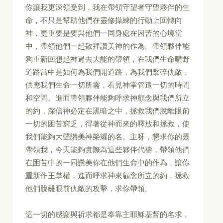
你讓我更深領受到，我在帶領守望者守望夥伴的生
命，不只是幫助他們在靈修操練的行動上回轉向
神，更重要是要與他們一同身處在困苦的心境當
中，帶領他們一起敬拜讚美神的作為。帶領夥伴能
夠重新回想起神過去大能的帶領，在我們生命曠野
道路當中是如何為我們開道路，為我們擊碎仇敵，
供應我們生命一切所需，看見神掌管這一切的時間
和空間。進而帶領夥伴能夠呼求神顧念與我們所立
的約，深信神必定在黑暗之中，拯救我們脫離眼前
一切的困苦窮乏，得著從神而來的釋放和拯救，使
我們能夠大聲讚美神榮耀的名。主呀，懇求你的靈
帶領我，今天能夠實際為這些夥伴代禱，帶領他們
在困苦中的一同讚美你在他們生命中的作為，讓你
重新作王掌權，進而呼求神來顧念所立的約，拯救
他們脫離眼前仇敵的攻擊，求你帶領。
這一切的感謝與祈求都是奉靠主耶穌基督的名求，