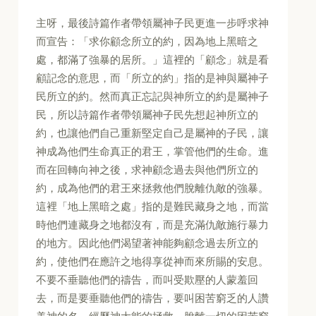
主呀，最後詩篇作者帶領屬神子民更進一步呼求神
而宣告：「求你顧念所立的約，因為地上黑暗之
處，都滿了強暴的居所。」這裡的「顧念」就是看
顧記念的意思，而「所立的約」指的是神與屬神子
民所立的約。然而真正忘記與神所立的約是屬神子
民，所以詩篇作者帶領屬神子民先想起神所立的
約，也讓他們自己重新堅定自己是屬神的子民，讓
神成為他們生命真正的君王，掌管他們的生命。進
而在回轉向神之後，求神顧念過去與他們所立的
約，成為他們的君王來拯救他們脫離仇敵的強暴。
這裡「地上黑暗之處」指的是難民藏身之地，而當
時他們連藏身之地都沒有，而是充滿仇敵施行暴力
的地方。因此他們渴望著神能夠顧念過去所立的
約，使他們在應許之地得享從神而來所賜的安息。
不要不垂聽他們的禱告，而叫受欺壓的人蒙羞回
去，而是要垂聽他們的禱告，要叫困苦窮乏的人讚