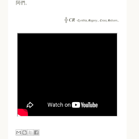
阿們。
CR
╬
-
C
ynthia,
R
ogery...
C
ross,
R
eborn...