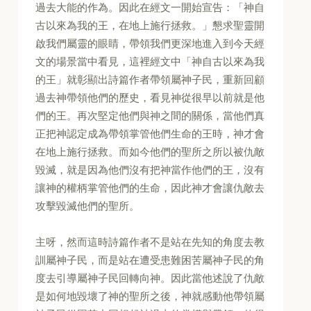
過去大能的作為。因此在經文一開始宣告：「神自
古以來為我的王，在地上施行拯救。」懇求聖靈開
啟我們屬靈的眼睛，帶領我們更深地進入到今天經
文的場景當中看見，這裡經文中「神自古以來為我
的王」就彰顯出詩篇作者帶領屬神子民，重新回顧
過去神帶領他們的歷史，看見神從很早以前就是他
們的王。再次堅定他們與神之間的關係，當他們真
正把神認定成為帶領掌管他們生命的王時，神才會
在地上施行拯救。而如今他們的聖所之所以被仇敵
毀滅，就是因為他們沒有把神當作他們的王，沒有
讓神的權柄掌管他們的生命，因此神才會讓仇敵去
攻擊毀滅他們的聖所。
主呀，然而這時詩篇作者不是站在先知的角度去教
訓屬神子民，而是站在遭受患難困苦屬神子民的角
度去引導屬神子民回轉向神。因此當他述說了仇敵
是如何地毀壞了神的聖所之後，神就感動他帶領屬