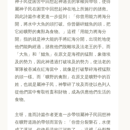
神子民從困苦中回想起神過去的掌權與帶領，使得
屬神子民在困苦中回想起神在地上所施行的拯救。
因此詩篇作者更進一步提到：「你曾用能力將海分
開，將水中大魚的頭打破。你曾砸碎鱷魚的頭，把
它給曠野的禽獸為食物。」這裡「用能力將海分
開」指的就是神大能的手將紅海分開，出現乾地使
他們能夠經過，拯救他們脫離埃及法老王的手。而
「大魚」和「鱷魚」在原文是海裡的猛獸，象徵埃
及的勢力，因此神透過打破埃及的勢力，使法老的
軍隊被吞滅在紅海當中，就像是打破擊碎海裡猛獸
的頭一樣。而「曠野的禽獸」在原文是曠野中的百
姓，也就是屬神子民，神擊碎了埃及而使以色列人
從他們當中奪取牲畜和財物，成為供應他們生活的
食物。
主呀，進而詩篇作者更進一步帶領屬神子民回想神
在曠野道路的帶領而宣告：「你曾分裂磐石，水便
成了溪河。你使長流的江河乾了。」這裡「分裂磐