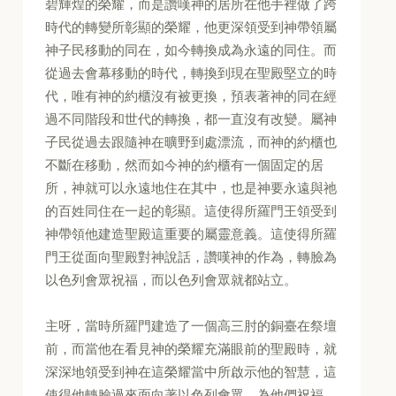
碧輝煌的榮耀，而是讚嘆神的居所在他手裡做了跨
時代的轉變所彰顯的榮耀，他更深領受到神帶領屬
神子民移動的同在，如今轉換成為永遠的同住。而
從過去會幕移動的時代，轉換到現在聖殿堅立的時
代，唯有神的約櫃沒有被更換，預表著神的同在經
過不同階段和世代的轉換，都一直沒有改變。屬神
子民從過去跟隨神在曠野到處漂流，而神的約櫃也
不斷在移動，然而如今神的約櫃有一個固定的居
所，神就可以永遠地住在其中，也是神要永遠與祂
的百姓同住在一起的彰顯。這使得所羅門王領受到
神帶領他建造聖殿這重要的屬靈意義。這使得所羅
門王從面向聖殿對神說話，讚嘆神的作為，轉臉為
以色列會眾祝福，而以色列會眾就都站立。
主呀，當時所羅門建造了一個高三肘的銅臺在祭壇
前，而當他在看見神的榮耀充滿眼前的聖殿時，就
深深地領受到神在這榮耀當中所啟示他的智慧，這
使得他轉臉過來面向著以色列會眾，為他們祝福，