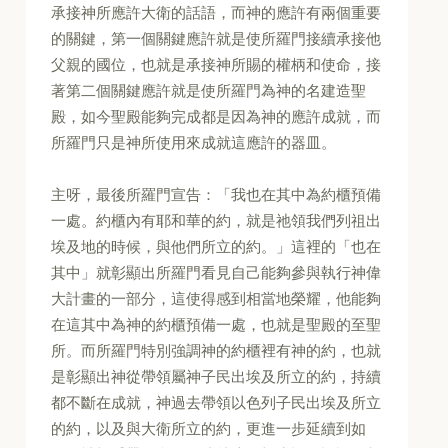
承接神所應許大衛的話語，而神的應許有兩個重要
的關鍵，第一個關鍵應許就是使所羅門接續承接他
父親的國位，也就是承接神所賜的權柄和使命，接
著第二個關鍵應許就是使所羅門為神的名建造聖
殿，如今聖殿能夠完成都是因為神的應許成就，而
所羅門只是神所使用來成就這應許的器皿。
主呀，最後所羅門宣告：「我也在其中為約櫃預備
一處。約櫃內有耶和華的約，就是祂領我們列祖出
埃及地的時候，與他們所立的約。」這裡的「也在
其中」就彰顯出所羅門看見自己能夠參與執行神偉
大計畫的一部分，這使得感到相當地榮耀，他能夠
在這其中為神的約櫃預備一處，也就是聖殿的至聖
所。而所羅門特別強調神的約櫃裡有神的約，也就
是彰顯出神從帶領屬神子民出埃及所立的約，持續
都不斷在成就，神過去帶領以色列子民出埃及所立
的約，以及與大衛所立的約，更進一步延續到如