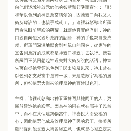
向他們述說神啟示給他的智慧和領受而宣告：「耶
和華以色列的神是應當稱頌的，因祂親口向我父大
衛所應許的，也親手成就了。」這裡就彰顯出所羅
門看見眼前聖殿的榮耀，就讓他真實經歷到，神的
口親自向他父親所應許的話語，神的手也親自去成
就。所羅門深深地體會到神親自的同在，從應許的
宣告到應許的成就都是神親口和親手去執行。接著
所羅門王就回想起神過去對大衛所說的話語，神宣
告著自從祂帶領以色列子民出埃及以來，祂未曾在
以色列各支派當中選擇一城，來建造殿宇為祂的居
所，但卻揀選大衛來治理屬神的百姓以色列。
主呀，這裡就彰顯出神看重揀選與祂同工的人，更
勝於建造祂的殿宇。因為神的同在就在屬神子民當
中，而不在某個建築物當中。神喜悅大衛愛祂的
心，因此揀選他成為管理屬神子民的君王。接著所
羅門提到他父親大衛曾經立意，也就是心裡立定志