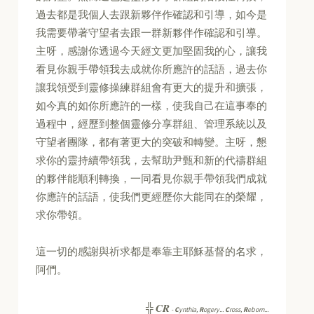
過去都是我個人去跟新夥伴作確認和引導，如今是
我需要帶著守望者去跟一群新夥伴作確認和引導。
主呀，感謝你透過今天經文更加堅固我的心，讓我
看見你親手帶領我去成就你所應許的話語，過去你
讓我領受到靈修操練群組會有更大的提升和擴張，
如今真的如你所應許的一樣，使我自己在這事奉的
過程中，經歷到整個靈修分享群組、管理系統以及
守望者團隊，都有著更大的突破和轉變。主呀，懇
求你的靈持續帶領我，去幫助尹甄和新的代禱群組
的夥伴能順利轉換，一同看見你親手帶領我們成就
你應許的話語，使我們更經歷你大能同在的榮耀，
求你帶領。
這一切的感謝與祈求都是奉靠主耶穌基督的名求，
阿們。
CR
╬
-
C
ynthia,
R
ogery...
C
ross,
R
eborn...