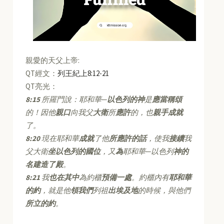
親愛的天父上帝:
QT經文：
列王紀上8:12-21
QT亮光：
8:15
所羅門說：耶和華─
以色列的神
是
應當稱頌
的！因他
親口
向我父
大衛
所
應許
的，也
親手成就
了。
8:20
現在耶和華
成就
了他
所應許的話
，使我
接續
我
父大衛
坐以色列的國位
，又
為
耶和華─以色列
神的
名建造了殿
。
8:21
我
也在其中
為約櫃
預備一處
。約櫃內有
耶和華
的約
，就是他
領我們
列祖
出埃及地
的時候，與他們
所立的約
。