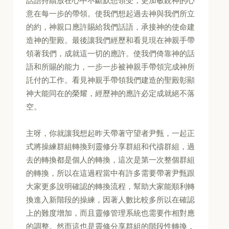
話語持續放在心中不斷默想領受，更加敏銳神的心
意在每一步的帶領。使我們想起過去神與我們所立
的約，神親口應許賜給我們話語，承接神的使命建
造神的聖殿。最後讓我們經歷和看見現在神親手帶
領著我們，成就這一切的應許。使我們倚靠神的話
語和所賜的能力，一步一步被神親手帶領完成神所
託付的工作。看見神親手帶領我們建造的聖殿彰顯
神大能同在的榮耀，經歷神的應許必定成就絕不落
空。
主呀，你就讓我想起昨天帶著守望者尹甄，一起正
式將操練群組轉換到靈修分享群組和代禱群組，過
去的轉換都是個人的轉換，這次是第一次整個群組
的轉換，所以在這過程當中有許多需要帶著尹甄跟
大家更多說明確認的轉換流程，幫助大家能順利轉
換進入新階段的操練，因著人數比較多所以在確認
上的難度增加，而且靈修管理系統也需要作相對應
的調整。然而這也是靈修分享群組的階段性轉換，