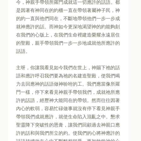
今，神親手帶領所羅門成就這一切應許的話語。都
是因著有神同在的約櫃一直在帶領著屬神子民，神
的約一直與他們同在，不斷地帶領他們一步一步成
就神應許的話。而神如今更深地渴望神的約能夠刻
在我們的心版上，在我們生命裡建造榮耀永遠居住
的聖殿，親手帶領我們一步一步地成就他所應許的
話語。
主呀，你讓我看見如今我們在世上，神賜下祂的話
語和應許呼召我們要為祂的名建造聖殿，使我們竭
力去回應神的話語做神吩咐的工。我們應當像所羅
門一樣，停下來看見神親手帶領我們，成就祂所應
許的話語，經歷神大能同在的帶領。然而往往因著
內心的軟弱，容易忙碌做事就沒有停下看見神親手
帶領我們成就應許，就使生命陷入混亂之中。懇求
聖靈降下突破性的恩膏，讓我們回顧過去神親口應
許的話和與我們所立的約。使我們的心將神應許的