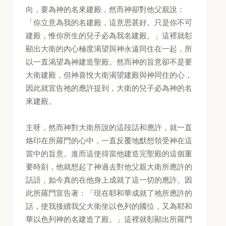
向，要為神的名來建殿，然而神卻對他父親說：
「你立意為我的名建殿，這意思甚好。只是你不可
建殿，惟你所生的兒子必為我名建殿。」這裡就彰
顯出大衛的內心極度渴望與神永遠同住在一起，所
以一直渴望為神建造聖殿。然而神的旨意卻不是要
大衛建殿，但神喜悅大衛渴望建殿與神同住的心，
因此就宣告祂的應許提到，大衛的兒子必為神的名
來建殿。
主呀，然而神對大衛所說的這段話和應許，就一直
烙印在所羅門的心中，一直反覆地默想領受神在這
當中的旨意。進而這使得當他建造完聖殿的這個重
要時刻，他就想起了神過去對他父親大衛所應許的
話語，如今真的在他身上成就了這一切的應許。因
此所羅門宣告著：「現在耶和華成就了祂所應許的
話，使我接續我父大衛坐以色列的國位，又為耶和
華以色列神的名建造了殿。」這裡就彰顯出所羅門