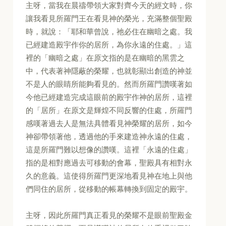
主呀，當我在晨禱帶領大家對齊今天的經文時，你
讓我看見所羅門王在看見神的榮光，充滿整個聖殿
時，就說：「耶和華曾說，祂必住在幽暗之處。我
已經建造殿宇作你的居所，為你永遠的住處。」這
裡的「幽暗之處」在原文指的是在幽暗的黑雲之
中，代表著神隱蔽的榮耀，也就彰顯出創造的神並
不是人的眼睛所能夠看見的。然而所羅門讚嘆著如
今他已經建造完成這眼前的殿宇作神的居所，這裡
的「居所」在原文是輝煌不同反響的住處，所羅門
感嘆著過去人是無法具體看見神榮耀的居所，如今
神卻帶領著他，透過他的手來建造神永遠的住處，
這是所羅門難以想像的讚嘆。這裡「永遠的住處」
指的是相對應過去可移動的會幕，聖殿具有相對永
久的意義。這使得所羅門更深地看見神在地上與他
們同住的居所，從移動的帳幕轉換到固定的殿宇。
主呀，因此所羅門真正看見的榮耀不是眼前聖殿金