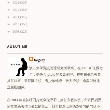
2013
(365)
►
2012
(366)
►
2011
(365)
►
2010
(365)
►
2009
(227)
►
AOBUT ME
Rogery
淡江大學資訊管理研究所畢業，在 KKBOX 任職七
年，擔任 Android 開發部副理。在中和長老教會
擔任執事、敬拜團主領、青少年輔導，致力帶領生命與耶穌建
立親密關係。
在 2014 年被神呼召走進全職呼召，擔任宣教幹事，帶著門訓異
象走進憑著信心募款的生活，致力建造以關係為導向的門訓小