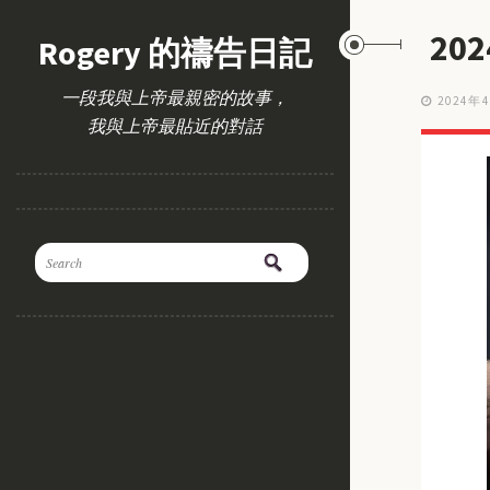
20
Rogery 的禱告日記
一段我與上帝最親密的故事，
2024年
我與上帝最貼近的對話