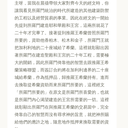
主呀，當我在晨禱帶領大家對齊今天的經文時，你
讓我看見所羅門統治的時代所建造的其他建築防禦
的工程以及經營貿易的事業。因此在經文的一開始
先提到所羅門建造耶和華殿和王宮，這兩所就花了
二十年才完畢了。接著提到推羅王希蘭曾照所羅門
所要的，資助他香柏木、松木和金子，所羅門王就
把加利利地的二十座城給了希蘭。這裡就彰顯出因
著所羅門在建造聖殿和王宮的二十年工程，需要極
大的開銷，因此所羅門倚靠他的智慧去跟推羅王希
蘭策略聯盟，而簽訂合約將在加利利邊界的二十座
城給希蘭，作為抵押品，歸推羅王希蘭持有。進而
去換取從希蘭資助而來所羅門所要的，這裡經文
「所羅門所要的」在原文是所羅門所喜愛的，也就
是所羅門內心渴望建造的王宮所需要的一切。這裡
就彰顯出所羅門在與推羅王希蘭的交易當中，完全
倚靠自己的智慧而沒有尋求神的旨意，就把神所賜
給他們的應許之地，隨意地作抵押來換取需要的資