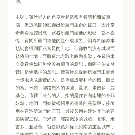
助。
主呀，雖然從人的角度看起來很有智慧和商業頭
腦，但這就開始彰顯出所羅門生命的破口。因此當
希蘭從推羅出來，察看所羅門給他的城邑，就不喜
悅，質問所羅門給他的是什麼城邑。因為希蘭原本
預期會得到肥沃富足的土地，但卻收到沒有城牆而
貧瘠的土地，而將這地方取名叫迦步勒，在希伯來
文發音像如同無物沒有價值的意思，而阿拉伯文發
音則是像抵押的意思。接著經文提到所羅門王更進
一步地挑取服苦的人，是為建造耶和華的殿、自己
的宮、米羅、耶路撒冷的城牆、夏瑣、米吉多，並
基色。這裡「服苦的人」指的是住在迦南地的外邦
奴隸，他們一開始被徵招用來建造的是聖殿，接著
用在建造所羅門的王宮，最後又用在建造其他的建
築防禦工程。而米羅、耶路撒冷的城牆、夏瑣、米
吉多，並基色，就是以色列從北到南的重點城市，
而所羅門花了許多的時間和精力在建造這些防禦的