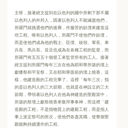
主呀，接著經文提到在以色列的國中所剩下那不屬
以色列人的外邦人，因著以色列人不能滅盡他們，
所羅門就挑選他們的後裔，作服苦的奴僕來建造這
些工程。唯有以色列人，所羅門不使他們作奴僕，
而是使他們成為他的戰士、臣僕、統領、軍長、車
兵長、馬兵長。並且也成為在各種工程的監督，而
所羅門有五百五十個督工來監管所有的工人。接著
經文提到所羅門每年三次在他為耶和華所築的壇上
獻燔祭和平安祭，又在耶和華面前的壇上燒香。這
樣，他建造殿的工程完畢了。這裡「每年三次」指
的是以色列人的三大節期，也就是在神設立的三大
節期，帶領著以色列人在他為神建造的聖殿當中，
所築的祭壇上獻祭燒香來敬拜事奉神，而這裡「建
造殿的工程」不是指物質上的建殿工程，而是指人
事上派定祭司的班次，使他們各盡其職，使整個聖
殿能夠持續運作的工程。