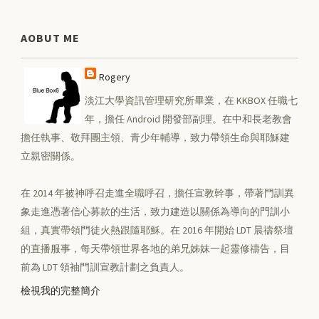
AOBUT ME
Rogery
淡江大學資訊管理研究所畢業，在 KKBOX 任職七
年，擔任 Android 開發部副理。在中和長老教會
擔任執事、敬拜團主領、青少年輔導，致力帶領生命與耶穌建
立親密關係。
在 2014 年被神呼召走進全職呼召，擔任宣教幹事，帶著門訓異
象走進憑著信心募款的生活，致力建造以關係為導向的門訓小
組，真實帶領門徒火熱跟隨耶穌。在 2016 年開始 LDT 晨禱祭壇
的直播服事，每天帶領世界各地的弟兄姊妹一起靈修禱告，目
前為 LDT 領袖門訓宣教計劃之負責人。
檢視我的完整簡介