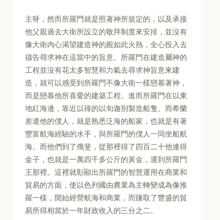
主呀，然而所羅門就是照著神所規定的，以及承接
他父親過去大衛所設立的敬拜制度來安排，並沒有
像大衛內心渴望建造神的殿如此火熱，全心投入去
禱告尋求神在這當中的旨意。所羅門在建造屬神的
工程並沒有花太多智慧和力氣去尋求神旨意來建
造，就可以感受到所羅門不像大衛一樣戀慕著神，
而是戀慕他所喜愛的建築工程。進而所羅門在以東
地紅海邊，靠近以祿的以旬迦別製造船隻。而希蘭
差遣他的僕人，就是熟悉泛海的船家，也就是有著
豐富航海經驗的水手，與所羅門的僕人一同坐船航
海。而他們到了俄斐，從那裡得了四百二十他連得
金子，也就是一萬四千多公斤的黃金，運到所羅門
王那裡。這裡就彰顯出所羅門的智慧運用在商業和
貿易的方面，使以色列國由農業為主轉變成為像推
羅一樣，開始經營航海和商業，而賺取了豐盛的貿
易所得相當於一年財政收入的三分之二。