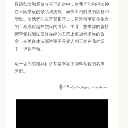
晨禱祭壇和靈修分享群組當中，使我們能夠根據神
在不同階段的帶領和挑戰，而作出相對應的調整和
變動。使我們能在基督根基上，建造得著更多生命
的工程經得起神烈火的考驗。主呀，懇求你的靈持
續帶領我能在靈修操練的工程上更加尋求你的旨
意，來更多建造屬神而不是屬人的工程在我們當
中，求你帶領。
這一切的感謝與祈求都是奉靠主耶穌基督的名求，
阿們。
CR
╬
-
C
ynthia,
R
ogery...
C
ross,
R
eborn...