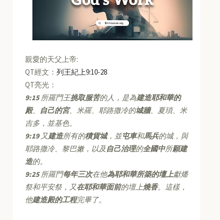
親愛的天父上帝:
QT經文：
列王紀上9:10-28
QT亮光：
9:15
所羅門王
挑取服苦
的人，是為
建造耶和華的
殿
、
自己的宮
、米羅、耶路撒冷的
城牆
、夏瑣、米
吉多，並基色。
9:19
又
建造
所有的
積貨城
，並
屯車
和
馬兵
的城，與
耶路撒冷、黎巴嫩，以及
自己治理
的
全國中
所
願建
造
的。
9:25
所羅門
每年三次
在他
為耶和華所築的壇上
獻燔
祭和平安祭，又
在耶和華面前
的壇上
燒香
。這樣，
他
建造殿的工程
完畢了。