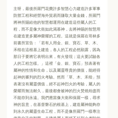
主呀，最後所羅門花費許多智慧心力建造許多軍事
防禦工程和經營海外貿易而賺取大量金錢，所羅門
將神所賜給他的智慧都運用在建造這些屬人的工
程，而不是像大衛如此渴慕神，去將神賜的智慧用
在建造更多屬神榮耀的工程。這就是保羅在哥林多
前書所宣告：「若有人用金、銀、寶石、草、木、
禾稭在這根基上建造，各人的工程必然顯露，因為
那日子要將它表明出來，有火發現；這火要試驗各
人的工程怎樣。」這裡「金、銀、寶石」預表著有
屬神的性情和生命，以及屬靈尊貴的價值，能經得
起神的審判的烈火考驗。然而「草、木、禾稭」預
表著沒有屬靈價值，經不起神烈火的考驗，屬人的
榮耀而無法耐久，最後都會被神的烈火焚燒殆盡而
不能存到永遠。我們應當像大衛和保羅一樣，尋求
神的旨意，在基督磐石的根基上，建造屬神能夠存
到永久的屬靈生命工程，而不是像所羅門一樣專注