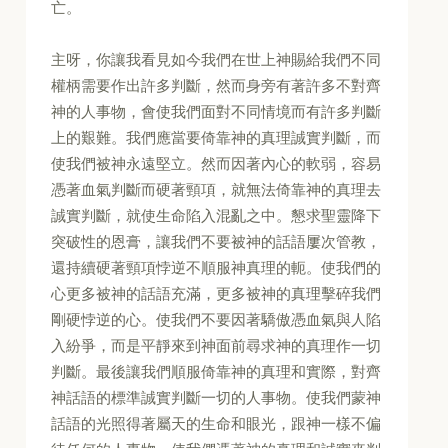
亡。
主呀，你讓我看見如今我們在世上神賜給我們不同
權柄需要作出許多判斷，然而身旁有著許多不對齊
神的人事物，會使我們面對不同情境而有許多判斷
上的艱難。我們應當要倚靠神的真理誠實判斷，而
使我們被神永遠堅立。然而因著內心的軟弱，容易
憑著血氣判斷而硬著頸項，就無法倚靠神的真理去
誠實判斷，就使生命陷入混亂之中。懇求聖靈降下
突破性的恩膏，讓我們不要被神的話語屢次管教，
還持續硬著頸項悖逆不順服神真理的軛。使我們的
心更多被神的話語充滿，更多被神的真理擊碎我們
剛硬悖逆的心。使我們不要因著驕傲憑血氣與人陷
入紛爭，而是平靜來到神面前尋求神的真理作一切
判斷。最後讓我們順服倚靠神的真理和實際，對齊
神話語的標準誠實判斷一切的人事物。使我們蒙神
話語的光照得著屬天的生命和眼光，跟神一樣不偏