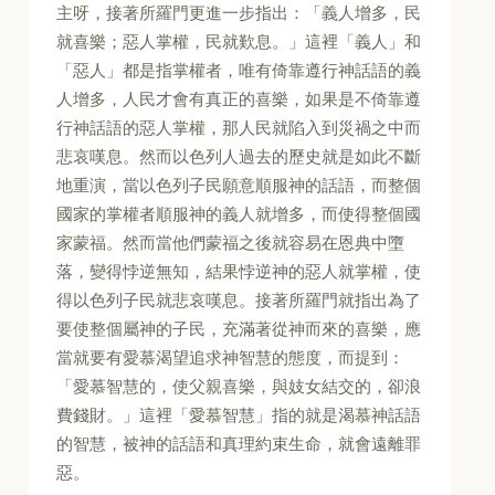
主呀，接著所羅門更進一步指出：「義人增多，民
就喜樂；惡人掌權，民就歎息。」這裡「義人」和
「惡人」都是指掌權者，唯有倚靠遵行神話語的義
人增多，人民才會有真正的喜樂，如果是不倚靠遵
行神話語的惡人掌權，那人民就陷入到災禍之中而
悲哀嘆息。然而以色列人過去的歷史就是如此不斷
地重演，當以色列子民願意順服神的話語，而整個
國家的掌權者順服神的義人就增多，而使得整個國
家蒙福。然而當他們蒙福之後就容易在恩典中墮
落，變得悖逆無知，結果悖逆神的惡人就掌權，使
得以色列子民就悲哀嘆息。接著所羅門就指出為了
要使整個屬神的子民，充滿著從神而來的喜樂，應
當就要有愛慕渴望追求神智慧的態度，而提到：
「愛慕智慧的，使父親喜樂，與妓女結交的，卻浪
費錢財。」這裡「愛慕智慧」指的就是渴慕神話語
的智慧，被神的話語和真理約束生命，就會遠離罪
惡。