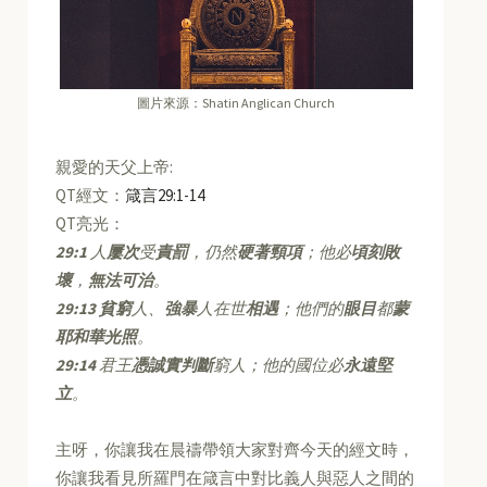
圖片來源：Shatin Anglican Church
親愛的天父上帝:
QT經文：
箴言29:1-14
QT亮光：
29:1
人
屢次
受
責罰
，仍然
硬著頸項
；他必
頃刻敗
壞
，
無法可治
。
29:13
貧窮
人、
強暴
人在世
相遇
；他們的
眼目
都
蒙
耶和華光照
。
29:14
君王
憑誠實判斷
窮人；他的國位必
永遠堅
立
。
主呀，你讓我在晨禱帶領大家對齊今天的經文時，
你讓我看見所羅門在箴言中對比義人與惡人之間的