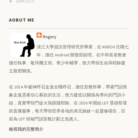
2009
(227)
►
AOBUT ME
Rogery
淡江大學資訊管理研究所畢業，在 KKBOX 任職七
年，擔任 Android 開發部副理。在中和長老教會
擔任執事、敬拜團主領、青少年輔導，致力帶領生命與耶穌建
立親密關係。
在 2014 年被神呼召走進全職呼召，擔任宣教幹事，帶著門訓異
象走進憑著信心募款的生活，致力建造以關係為導向的門訓小
組，真實帶領門徒火熱跟隨耶穌。在 2016 年開始 LDT 晨禱祭壇
的直播服事，每天帶領世界各地的弟兄姊妹一起靈修禱告，目
前為 LDT 領袖門訓宣教計劃之負責人。
檢視我的完整簡介