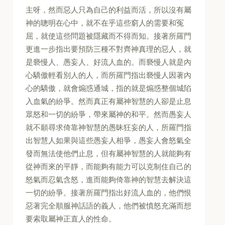
主呀，然而惡人只為自己的利益而活，所以沒有屬
神的聰明在心中，就不在乎這些窮人的需要和冤
屈，就使這些問題被隱藏而不得而知。接著所羅門
更進一步指出要預防三種不對齊神真理的惡人，就
是褻慢人、愚妄人、好流人血的。而褻慢人就是內
心驕傲輕看別人的人，而所羅門指出褻慢人因著內
心的驕傲，就會煽惑通城，指的就是煽惑整個城陷
入血氣的紛爭。然而真正有屬神智慧的人卻是止息
眾怒和一切的紛爭，帶來屬神的和平。然而愚妄人
就不願尋求倚靠神智慧的愚昧狂妄的人，所羅門指
出智慧人如果與這些愚妄人相爭，愚妄人會怒氣全
發而無法使他們止息，但有屬神智慧的人就能夠有
從神而來的平靜，而能夠有能力可以克制住自己的
怒氣而忍氣含怒，進而能夠倚靠神的智慧去解決這
一切的紛爭。接著所羅門指出好流人血的，他們恨
惡著完全順服神話語的義人，他們被憤怒充滿而想
要索取屬神正直人的性命。