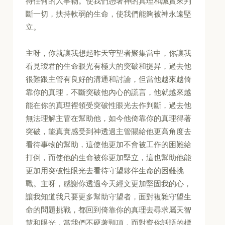
待任何的人事物。使我們憑著神的真理和誠實來判
斷一切，扶持軟弱的生命，使我們能夠被神永遠堅
立。
主呀，你就讓我想起昨天守望者聚集當中，你讓我
看見璦君的生命眼光有極大的突破和提昇，過去他
很難跟主管有良好的溝通和討論，但當他越來越倚
靠你的真理，不斷突破他內心的謊言，他就越來越
能在你的真理裡領受突破性眼光去作判斷，過去他
無法理解主管在幫助他，如今他倚靠你的真理得著
突破，能真實感受到神透過主管賜給他更高角度去
看待事物的幫助，這使他更加不會被工作的困難給
打倒，而使他的生命被你更加堅立，這也幫助他能
更加用突破性眼光去看待守望夥伴生命的困難挑
戰。主呀，感謝你透過今天經文更加堅固我的心，
讓我知道我只要更多幫助守望者，面對複雜守望生
命的問題挑戰，都回到倚靠你的真理去尋求屬天智
慧和眼光，當我們不硬著頸項，而對齊你話語的標