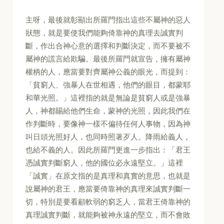
主呀，最後就彰顯出所羅門指出這些不屬神的惡人
狀態，就是要使我們能夠倚靠神的真理去誠實判
斷，作出合神心意的選擇和判斷決定，而不要被不
屬神的謊言給欺騙。最後所羅門就宣告，擁有屬神
權柄的人，應當要對齊屬神公義的眼光，而提到：
「貧窮人、強暴人在世相遇，他們的眼目，都蒙耶
和華光照。」這裡指的就是無論是貧窮人或是強暴
人，神都賜給他們生命，蒙神的光照，因此我們在
作判斷時，要像神一樣不偏待任何人事物，因為神
叫日頭光照好人，也同時照著歹人。降雨給義人，
也給不義的人。因此所羅門更進一步指出：「君王
憑誠實判斷窮人，他的國位必永遠堅立。」這裡
「誠實」在原文指的是真理和真實的意思，也就是
說屬神的君王，應當要倚靠神的真理來誠實判斷一
切，特別是要看顧軟弱的窮乏人，當君王倚靠神的
真理誠實判斷，就能夠被神永遠的堅立，而不會敗