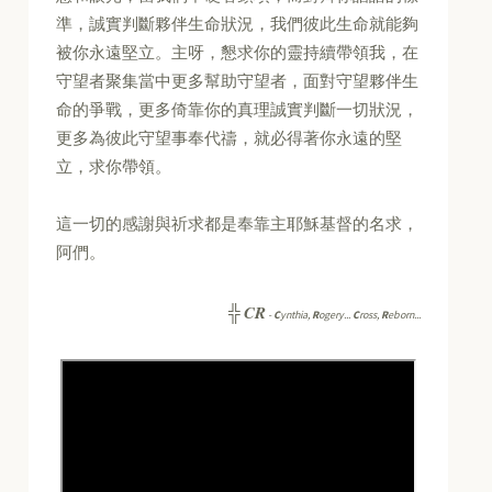
準，誠實判斷夥伴生命狀況，我們彼此生命就能夠
被你永遠堅立。主呀，懇求你的靈持續帶領我，在
守望者聚集當中更多幫助守望者，面對守望夥伴生
命的爭戰，更多倚靠你的真理誠實判斷一切狀況，
更多為彼此守望事奉代禱，就必得著你永遠的堅
立，求你帶領。
這一切的感謝與祈求都是奉靠主耶穌基督的名求，
阿們。
CR
╬
-
C
ynthia,
R
ogery...
C
ross,
R
eborn...