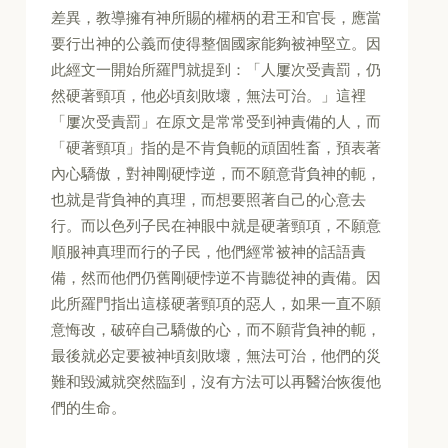
差異，教導擁有神所賜的權柄的君王和官長，應當
要行出神的公義而使得整個國家能夠被神堅立。因
此經文一開始所羅門就提到：「人屢次受責罰，仍
然硬著頸項，他必頃刻敗壞，無法可治。」這裡
「屢次受責罰」在原文是常常受到神責備的人，而
「硬著頸項」指的是不肯負軛的頑固牲畜，預表著
內心驕傲，對神剛硬悖逆，而不願意背負神的軛，
也就是背負神的真理，而想要照著自己的心意去
行。而以色列子民在神眼中就是硬著頸項，不願意
順服神真理而行的子民，他們經常被神的話語責
備，然而他們仍舊剛硬悖逆不肯聽從神的責備。因
此所羅門指出這樣硬著頸項的惡人，如果一直不願
意悔改，破碎自己驕傲的心，而不願背負神的軛，
最後就必定要被神頃刻敗壞，無法可治，他們的災
難和毀滅就突然臨到，沒有方法可以再醫治恢復他
們的生命。