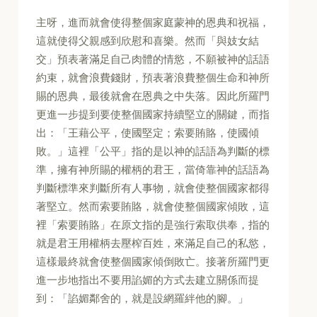
主呀，進而就會使得整個家庭蒙神的恩典和祝福，
這就使得父親感到欣慰和喜樂。然而「與妓女結
交」預表著滿足自己肉體的情慾，不願被神的話語
約束，就會浪費錢財，預表著浪費整個生命和神所
賜的恩典，最後就會在恩典之中失落。因此所羅門
更進一步提到要使整個國家持續堅立的關鍵，而指
出：「王藉公平，使國堅定；索要賄賂，使國傾
敗。」這裡「公平」指的是以神的話語為判斷的標
準，擁有神所賜的權柄的君王，當倚靠神的話語為
判斷標準來判斷所有人事物，就會使整個國家都得
著堅立。然而索要賄賂，就會使整個國家傾敗，這
裡「索要賄賂」在原文指的是強行索取供奉，指的
就是君王用權柄去壓榨百姓，來滿足自己的私慾，
這樣最終就會使整個國家傾倒敗亡。接著所羅門更
進一步地指出不要用諂媚的方式去建立關係而提
到：「諂媚鄰舍的，就是設網羅絆他的腳。」