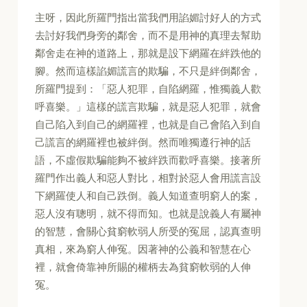
主呀，因此所羅門指出當我們用諂媚討好人的方式
去討好我們身旁的鄰舍，而不是用神的真理去幫助
鄰舍走在神的道路上，那就是設下網羅在絆跌他的
腳。然而這樣諂媚謊言的欺騙，不只是絆倒鄰舍，
所羅門提到：「惡人犯罪，自陷網羅，惟獨義人歡
呼喜樂。」這樣的謊言欺騙，就是惡人犯罪，就會
自己陷入到自己的網羅裡，也就是自己會陷入到自
己謊言的網羅裡也被絆倒。然而唯獨遵行神的話
語，不虛假欺騙能夠不被絆跌而歡呼喜樂。接著所
羅門作出義人和惡人對比，相對於惡人會用謊言設
下網羅使人和自己跌倒。義人知道查明窮人的案，
惡人沒有聰明，就不得而知。也就是說義人有屬神
的智慧，會關心貧窮軟弱人所受的冤屈，認真查明
真相，來為窮人伸冤。因著神的公義和智慧在心
裡，就會倚靠神所賜的權柄去為貧窮軟弱的人伸
冤。