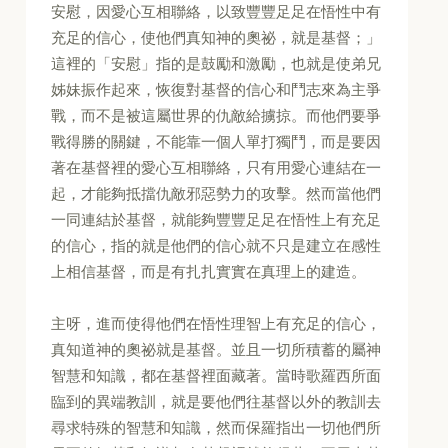
安慰，因愛心互相聯絡，以致豐豐足足在悟性中有
充足的信心，使他們真知神的奧祕，就是基督；」
這裡的「安慰」指的是鼓勵和激勵，也就是使弟兄
姊妹振作起來，恢復對基督的信心和鬥志來為主爭
戰，而不是被這屬世界的仇敵給擄掠。而他們要爭
戰得勝的關鍵，不能靠一個人單打獨鬥，而是要因
著在基督裡的愛心互相聯絡，只有用愛心連結在一
起，才能夠抵擋仇敵邪惡勢力的攻擊。然而當他們
一同連結於基督，就能夠豐豐足足在悟性上有充足
的信心，指的就是他們的信心就不只是建立在感性
上相信基督，而是有扎扎實實在真理上的建造。
主呀，進而使得他們在悟性理智上有充足的信心，
真知道神的奧祕就是基督。並且一切所積蓄的屬神
智慧和知識，都在基督裡面藏著。當時歌羅西所面
臨到的異端教訓，就是要他們往基督以外的教訓去
尋求特殊的智慧和知識，然而保羅指出一切他們所