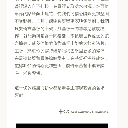
督裡深入向下扎根，在靈裡支取活水泉源，進而倚
靠你的話語向上建造，使我們的信心能夠更加堅固
不受動搖。主呀，感謝你讓我更深地領受到，我們
只要倚靠基督的十架，與基督一同將罪惡軟弱埋
葬，就能夠與基督一同復活，不被屬世界虛無的謊
言擄去，使我們能夠倚靠基督十架的大能來誇勝。
主呀，懇求你的靈持續帶領我去堅固更多的夥伴，
在晨禱祭壇和靈修操練當中，在基督裡深根建造，
使得我們的信心更加堅固，能倚靠基督十架來誇
勝，求你帶領。
這一切的感謝與祈求都是奉靠主耶穌基督的名求，
阿們。
CR
╬
-
C
ynthia,
R
ogery...
C
ross,
R
eborn...