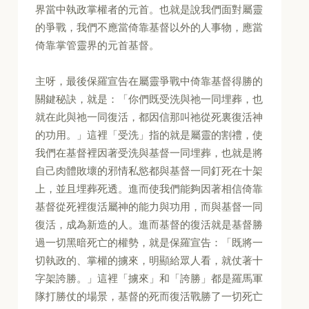
界當中執政掌權者的元首。也就是說我們面對屬靈
的爭戰，我們不應當倚靠基督以外的人事物，應當
倚靠掌管靈界的元首基督。
主呀，最後保羅宣告在屬靈爭戰中倚靠基督得勝的
關鍵秘訣，就是：「你們既受洗與祂一同埋葬，也
就在此與祂一同復活，都因信那叫祂從死裏復活神
的功用。」這裡「受洗」指的就是屬靈的割禮，使
我們在基督裡因著受洗與基督一同埋葬，也就是將
自己肉體敗壞的邪情私慾都與基督一同釘死在十架
上，並且埋葬死透。進而使我們能夠因著相信倚靠
基督從死裡復活屬神的能力與功用，而與基督一同
復活，成為新造的人。進而基督的復活就是基督勝
過一切黑暗死亡的權勢，就是保羅宣告：「既將一
切執政的、掌權的擄來，明顯給眾人看，就仗著十
字架誇勝。」這裡「擄來」和「誇勝」都是羅馬軍
隊打勝仗的場景，基督的死而復活戰勝了一切死亡