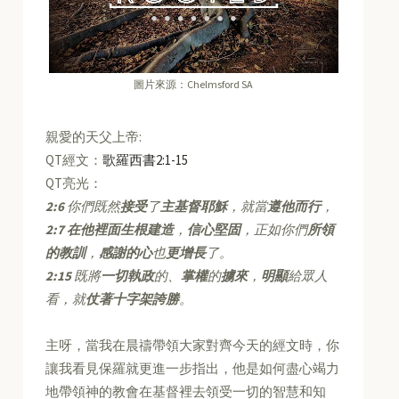
圖片來源：Chelmsford SA
親愛的天父上帝:
QT經文：
歌羅西書2:1-15
QT亮光：
2:6
你們既然
接受
了
主基督耶穌
，就當
遵他而行
，
2:7
在他裡面生根建造
，
信心堅固
，正如你們
所領
的教訓
，
感謝的心
也
更增長
了。
2:15
既將
一切執政
的、
掌權
的
擄來
，
明顯
給眾人
看，就
仗著十字架誇勝
。
主呀，當我在晨禱帶領大家對齊今天的經文時，你
讓我看見保羅就更進一步指出，他是如何盡心竭力
地帶領神的教會在基督裡去領受一切的智慧和知