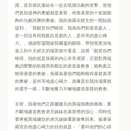
識，並且彼此連結在一起去抵擋仇敵的攻擊，使他
們真知道神的奧祕就是基督，倚靠基督的十架就能
夠向仇敵誇勝的奧祕。因此保羅在經文的一開始就
提到：「我願意你們曉得，我為你們和老底嘉人，
並一切沒有與我親自見面的人，是何等的盡心竭
力。」感謝聖靈開啟我屬靈的眼睛，帶領我更深地
進入到今天經文的場景當中看見，這裡「願意你們
曉得」指的就是保羅的內心非常渴望，正面對異端
教訓襲擊的歌羅西和鄰近的老底嘉教會，能夠真正
曉得基督的奧祕，保羅為著他們能夠曉得基督真理
的奧祕，是何等地盡心竭力，就像是在競技場賽跑
的選手一樣，不斷地奮力不懈地建造基督的教會。
主呀，因著他們正跟屬撒旦的異端假教師賽跑，要
不斷地建造教會弟兄姊妹在基督裡的信心，同時也
要將被異端擄掠的弟兄姊妹重新搶奪回來。接著保
羅宣告他盡心竭力的目的就是：「要叫他們的心得