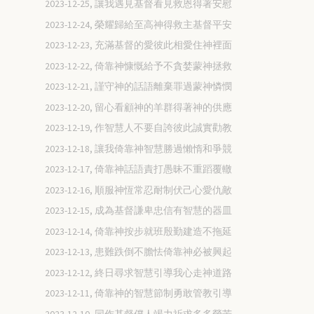
2023-12-25, 讓我遇見基督看見救恩得著安慰
2023-12-24, 榮耀歸給至高神得救主基督平安
2023-12-23, 充滿基督的愛彼此相愛住神裡面
2023-12-22, 倚靠神慷慨給予不貪婪蒙神拯救
2023-12-21, 謹守神的話語離棄罪過蒙神憐憫
2023-12-20, 留心看顧神的羊群得著神的供應
2023-12-19, 作智慧人不要自誇彼此誠實勸教
2023-12-18, 讓我倚靠神智慧勝過懶惰和爭競
2023-12-17, 倚靠神話語責打愚昧不重蹈覆轍
2023-12-16, 順服神恆常忍耐制伏己心愛仇敵
2023-12-15, 成為基督謙卑忠信有智慧的器皿
2023-12-14, 倚靠神按步就班殷勤建造不拖延
2023-12-13, 患難跌倒不膽怯倚靠神必被興起
2023-12-12, 終日尋求智慧引導我心走神道路
2023-12-11, 倚靠神的智慧節制勇敢管教引導
2023-12-10, 同作基督僕人竭力祈求多多勞苦