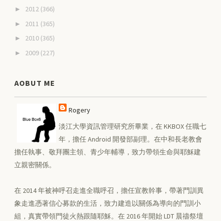
2012
(366)
►
2011
(365)
►
2010
(365)
►
2009
(227)
►
AOBUT ME
Rogery
淡江大學資訊管理研究所畢業，在 KKBOX 任職七
年，擔任 Android 開發部副理。在中和長老教會
擔任執事、敬拜團主領、青少年輔導，致力帶領生命與耶穌建
立親密關係。
在 2014 年被神呼召走進全職呼召，擔任宣教幹事，帶著門訓異
象走進憑著信心募款的生活，致力建造以關係為導向的門訓小
組，真實帶領門徒火熱跟隨耶穌。在 2016 年開始 LDT 晨禱祭壇