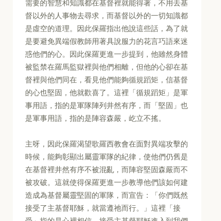
需要的智慧和知識都在基督裡就能得著，不用去基
督以外的人事物去尋求，而基督以外的一切知識都
是虛空的道理。因此保羅指出他說這些話，為了就
是要避免異端假教師用著具說服力的花言巧語來迷
惑他們的心。因此保羅更進一步提到，他雖然身體
被監禁在羅馬監獄裡與他們相離，但他的心卻在基
督裡與他們同在，看見他們能夠循規蹈矩，信基督
的心也堅固，他就歡喜了。這裡「循規蹈矩」是軍
事用語，指的是軍隊陣列井然有序，而「堅固」也
是軍事用語，指的是陣容森嚴，屹立不搖。
主呀，因此保羅渴望歌羅西教會在面對異端攻擊的
時候，能夠彰顯出屬靈軍隊的紀律，使他們仍舊是
在基督裡井然有序不被混亂，而陣容堅固森嚴而不
被攻破。這就使得保羅更進一步教導他們該如何建
造成為基督屬靈堅固的軍隊，而宣告：「你們既然
接受了主基督耶穌，就當遵祂而行。」這裡「接
受」指的是心裡相信，接受主基督耶穌進入到我們