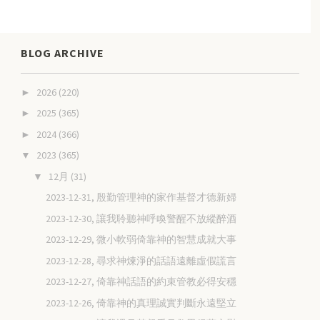
BLOG ARCHIVE
2026
(220)
►
2025
(365)
►
2024
(366)
►
2023
(365)
▼
12月
(31)
▼
2023-12-31, 殷勤管理神的家作基督才德新婦
2023-12-30, 讓我聆聽神呼喚警醒不放縱醉酒
2023-12-29, 微小軟弱倚靠神的智慧成就大事
2023-12-28, 尋求神煉淨的話語遠離虛假謊言
2023-12-27, 倚靠神話語的約束管教必得安穩
2023-12-26, 倚靠神的真理誠實判斷永遠堅立