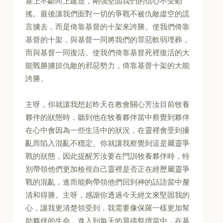
基上不斷向上建造，剛強堅固我們的信心不受動
搖。最後讓我們面對一切的爭戰不被仇敵虛空的謊
言擄去，而是倚靠基督的十架來誇勝。使我們倚靠
基督的十架，與基督一同將我們的罪惡軟弱埋葬，
而與基督一同復活。使我們倚靠基督死裡復活的大
能戰勝擄掠仇敵的邪惡勢力，倚靠基督十架的大能
誇勝。
主呀，你就讓我想起昨天在教會關心芳汝目前牧養
夥伴的狀態時，聽到他在牧養夥伴當中察覺到夥伴
在心中會因為一些生活中的狀況，在靈裡會受到擾
亂而陷入混亂不穩定。你就讓我察覺到這是屬靈爭
戰的狀態，因此提醒芳汝要在門訓牧養夥伴時，特
別帶領他們更加檢視自己靈裡是否正在經歷屬靈爭
戰的混亂，進而能夠帶領他們回到神的話語當中釐
清和得勝。主呀，感謝你透過今天經文來堅固我的
心，讓我更清楚領受到，我需要像保羅一樣更加幫
助夥伴的生命，進入到每天的晨禱祭壇當中，在基