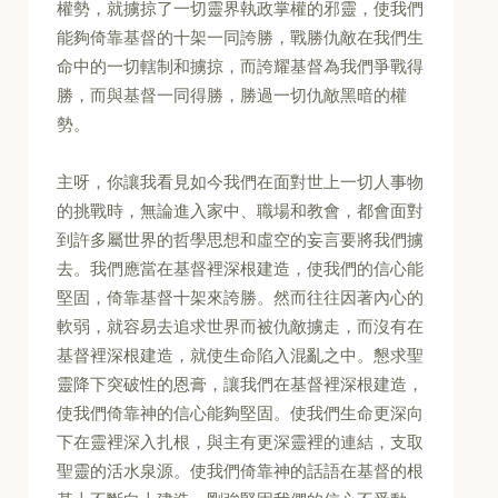
權勢，就擄掠了一切靈界執政掌權的邪靈，使我們
能夠倚靠基督的十架一同誇勝，戰勝仇敵在我們生
命中的一切轄制和擄掠，而誇耀基督為我們爭戰得
勝，而與基督一同得勝，勝過一切仇敵黑暗的權
勢。
主呀，你讓我看見如今我們在面對世上一切人事物
的挑戰時，無論進入家中、職場和教會，都會面對
到許多屬世界的哲學思想和虛空的妄言要將我們擄
去。我們應當在基督裡深根建造，使我們的信心能
堅固，倚靠基督十架來誇勝。然而往往因著內心的
軟弱，就容易去追求世界而被仇敵擄走，而沒有在
基督裡深根建造，就使生命陷入混亂之中。懇求聖
靈降下突破性的恩膏，讓我們在基督裡深根建造，
使我們倚靠神的信心能夠堅固。使我們生命更深向
下在靈裡深入扎根，與主有更深靈裡的連結，支取
聖靈的活水泉源。使我們倚靠神的話語在基督的根