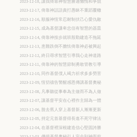
2023-12-18, 讓我倚靠神智慧勝過懶惰和爭競
2023-12-17, 倚靠神話語責打愚昧不重蹈覆轍
2023-12-16, 順服神恆常忍耐制伏己心愛仇敵
2023-12-15, 成為基督謙卑忠信有智慧的器皿
2023-12-14, 倚靠神按步就班殷勤建造不拖延
2023-12-13, 患難跌倒不膽怯倚靠神必被興起
2023-12-12, 終日尋求智慧引導我心走神道路
2023-12-11, 倚靠神的智慧節制勇敢管教引導
2023-12-10, 同作基督僕人竭力祈求多多勞苦
2023-12-09, 恆切禱告警醒感恩傳講基督奧秘
2023-12-08, 凡事聽從事奉為主做而不為人做
2023-12-07, 讓基督平安在心裡作主歸為一體
2023-12-06, 脫去舊人穿上基督新人漸漸更新
2023-12-05, 持定元首基督得長進不死守律法
2023-12-04, 在基督裡深根建造信心堅固誇勝
2023-12-03, 傳揚基督奧秘引人完全到神面前