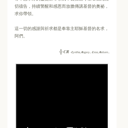
切禱告，持續警醒和感恩而放膽傳講基督的奧祕，
求你帶領。
這一切的感謝與祈求都是奉靠主耶穌基督的名求，
阿們。
CR
╬
-
C
ynthia,
R
ogery...
C
ross,
R
eborn...