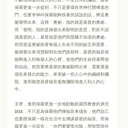
保羅更進一步提到，不只是要禱告求神打開傳道的
門，也要求神叫保羅能夠按著所該說的話，將這奧
祕發明出來。這裡「奧祕」指的就是基督的奧祕，
而「發明」指的是揭發出來顯明的意思，對於不認
識基督的人，基督就是他們所隱藏不知道的奧祕。
然而當這奧祕按著每個人生命不同的缺乏和需要，
被揭發出來清楚顯明在他們面前時，基督的福音就
能夠進入到每個人的心裡，使他們的生命得著釋放
和自由。然而要將基督的奧祕顯明出來，需要透過
禱告來發出的能力，來突破一切人心中的綑綁和攔
阻。進而能使基督福音毫無攔阻地進入到人的心
中。
主呀，進而保羅更進一步地勸勉歌羅西教會的弟兄
姊妹，不只是為保羅他們傳福音來禱告，他們自己
也要跟保羅一樣在生活中去傳講基督的福音。而保
羅更進一步宣告：「你們要愛惜光陰，用智慧與外