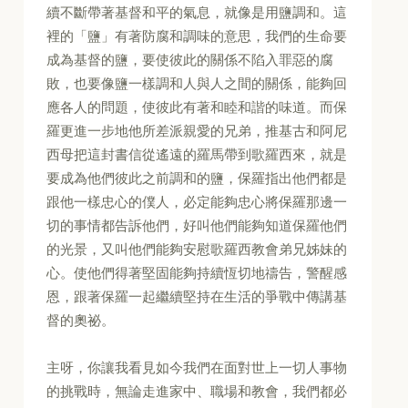
續不斷帶著基督和平的氣息，就像是用鹽調和。這
裡的「鹽」有著防腐和調味的意思，我們的生命要
成為基督的鹽，要使彼此的關係不陷入罪惡的腐
敗，也要像鹽一樣調和人與人之間的關係，能夠回
應各人的問題，使彼此有著和睦和諧的味道。而保
羅更進一步地他所差派親愛的兄弟，推基古和阿尼
西母把這封書信從遙遠的羅馬帶到歌羅西來，就是
要成為他們彼此之前調和的鹽，保羅指出他們都是
跟他一樣忠心的僕人，必定能夠忠心將保羅那邊一
切的事情都告訴他們，好叫他們能夠知道保羅他們
的光景，又叫他們能夠安慰歌羅西教會弟兄姊妹的
心。使他們得著堅固能夠持續恆切地禱告，警醒感
恩，跟著保羅一起繼續堅持在生活的爭戰中傳講基
督的奧祕。
主呀，你讓我看見如今我們在面對世上一切人事物
的挑戰時，無論走進家中、職場和教會，我們都必