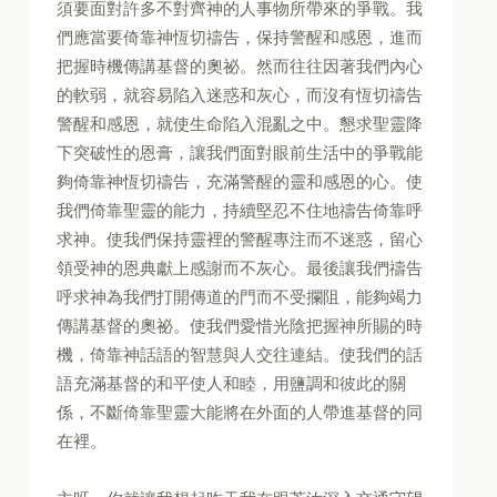
須要面對許多不對齊神的人事物所帶來的爭戰。我
們應當要倚靠神恆切禱告，保持警醒和感恩，進而
把握時機傳講基督的奧祕。然而往往因著我們內心
的軟弱，就容易陷入迷惑和灰心，而沒有恆切禱告
警醒和感恩，就使生命陷入混亂之中。懇求聖靈降
下突破性的恩膏，讓我們面對眼前生活中的爭戰能
夠倚靠神恆切禱告，充滿警醒的靈和感恩的心。使
我們倚靠聖靈的能力，持續堅忍不住地禱告倚靠呼
求神。使我們保持靈裡的警醒專注而不迷惑，留心
領受神的恩典獻上感謝而不灰心。最後讓我們禱告
呼求神為我們打開傳道的門而不受攔阻，能夠竭力
傳講基督的奧祕。使我們愛惜光陰把握神所賜的時
機，倚靠神話語的智慧與人交往連結。使我們的話
語充滿基督的和平使人和睦，用鹽調和彼此的關
係，不斷倚靠聖靈大能將在外面的人帶進基督的同
在裡。