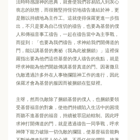
法時時感謝神的恩典，就會使我們容易陷入到灰心
喪志的狀態，而很難堅持恆切地禱告連結於神，更
是難以持續地為主作工。這就使得保羅更進一步指
出，不只是要為自己恆切的禱告，也要為基督的僕
人和傳福音事工禱告，一起在禱告當中為主爭戰，
而提到：「也要為我們禱告，求神給我們開傳道的
門，能以講基督的奧祕（我為此被捆鎖）」這裡保
羅指出要為他們這些基督的僕人禱告的焦點，就是
呼求神能為他們開啟傳講基督真道的門。因著撒旦
仇敵透過許多外在人事物攔阻神工作的進行，因此
保羅才會為基督的服因而被捆鎖在監獄裡。
主呀，然而仇敵除了捆鎖基督的僕人，也捆鎖要領
受基督福音的對象，使他們持續陷入生活中的困境
而聽不進基督的福音，持續被罪惡給轄制。因此呼
求神打開傳道的門，就是透過禱告一同爭戰，呼求
神降下能力破除一切仇敵的攔阻，使基督福音能夠
不斷地傳進到眾人的心裡，不受任何的攔阻。接著