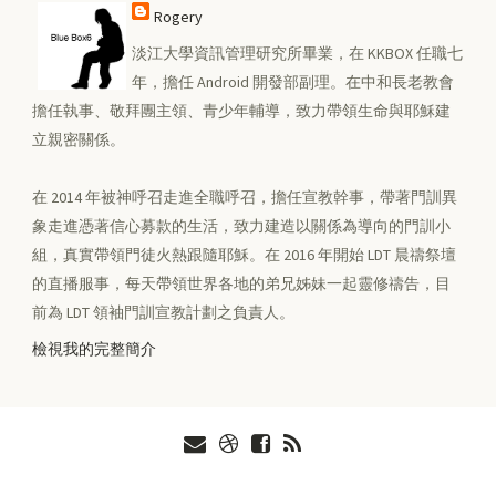
Rogery
淡江大學資訊管理研究所畢業，在 KKBOX 任職七
年，擔任 Android 開發部副理。在中和長老教會
擔任執事、敬拜團主領、青少年輔導，致力帶領生命與耶穌建
立親密關係。
在 2014 年被神呼召走進全職呼召，擔任宣教幹事，帶著門訓異
象走進憑著信心募款的生活，致力建造以關係為導向的門訓小
組，真實帶領門徒火熱跟隨耶穌。在 2016 年開始 LDT 晨禱祭壇
的直播服事，每天帶領世界各地的弟兄姊妹一起靈修禱告，目
前為 LDT 領袖門訓宣教計劃之負責人。
檢視我的完整簡介