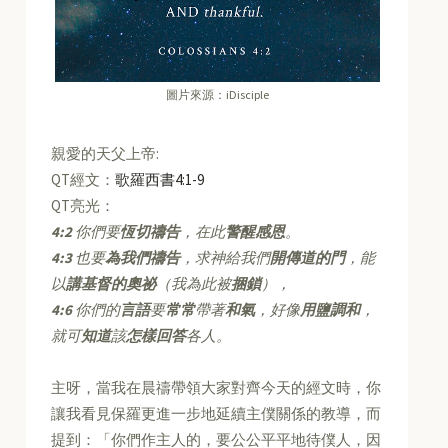
圖片來源：iDisciple
親愛的天父上帝:
QT經文：
歌羅西書4:1-9
QT亮光：
4:2
你們要
恆切禱告
，在此
警醒感恩
。
4:3
也要
為我們禱告
，求神給我們
開傳道的門
，能
以
講基督的奧祕
（我為此被
捆鎖
），
4:6
你們的
言語
要
常常
帶著
和氣
，好像
用鹽調和
，
就可
知道
該
怎樣回答
各人。
主呀，當我在晨禱帶領大家對齊今天的經文時，你
讓我看見保羅更進一步地延續主僕關係的教導，而
提到：「你們作主人的，要公公平平地待僕人，因