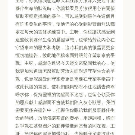
主呀，你就讓我想起昨天我在跟芳汝深入交通守望
夥伴生命的狀況時，你讓我看見芳汝很用心在關係
幫助不穩定操練的夥伴，可以感受到夥伴在這個月
有許多發生的事情，使他們的心受到影響而無法穩
定在每天的靈修操練當中。主呀，你也讓我感受到
這些牧養夥伴生命的屬靈爭戰，也帶給芳汝內心在
守望事奉的壓力和考驗，這時我們真的很需要更多
恆切地禱告，彼此地代禱來面對眼前守望事奉的爭
戰。主呀，感謝你透過今天經文來堅固我的心，使
我更加知道該怎麼幫助芳汝去面對這守望生命的爭
戰，也更深感受到守望者更是需要在守望事奉當中
彼此代禱的需要。使我們能夠堅忍不住地禱告倚靠
呼求你，保持靈裡的警醒而不迷惑，也留心領受你
的恩典獻上感謝而不會使我們陷入灰心狀態。我們
需要更多在禱告中，把握住你賜給我們服事夥伴生
命的時機，放膽傳講基督的奧祕，用鹽調和，將面
對爭戰在基督圈外的夥伴帶進到基督的同在裡。主
呀，懇求你的靈更加帶領我，去推動守望者彼此恆