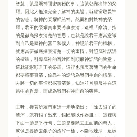
智慧，就是屬神隱密奧祕的事，這就彰顯出神的榮
耀。因此人無法完全了解神的奧祕，就應當敬畏神
的智慧，將神的榮耀歸給神。然而相對於神的榮
耀，君王的榮耀責事要將事察清，這裡「察清」指
的是徹底探察清楚的意思，也就是說君王應當意識
到自己是屬神的器皿和僕人，神賜給君王的權柄，
就應當要徹底探察清楚一切的事情，對照屬神話語
的標準，引導屬神的百姓回到順服神話語的旨意，
這就能彰顯君王的榮耀。這裡也預表著我們的生命
都要將事察清，倚靠神的話語為我們生命的標準，
去將一切的事情都探察清楚，知道並且順服神在這
當中的旨意，而成為我們在神面前的榮耀。
主呀，接著所羅門更進一步地指出：「除去銀子的
渣滓，就有銀子出來，銀匠能以作器皿；」這裡與
下面一節是平行句，主題是要除去王面前的惡人，
就像是要除去銀子的渣滓一樣，不斷地煉淨，這樣