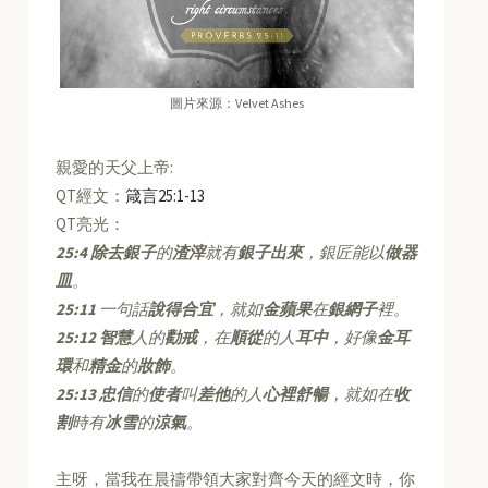
圖片來源：Velvet Ashes
親愛的天父上帝:
QT經文：
箴言25:1-13
QT亮光：
25:4
除去銀子
的
渣滓
就有
銀子出來
，銀匠能以
做器
皿
。
25:11
一句話
說得合宜
，就如
金蘋果
在
銀網子
裡。
25:12
智慧
人的
勸戒
，在
順從
的人
耳中
，好像
金耳
環
和
精金
的
妝飾
。
25:13
忠信
的
使者
叫
差他
的人
心裡舒暢
，就如在
收
割
時有
冰雪
的
涼氣
。
主呀，當我在晨禱帶領大家對齊今天的經文時，你