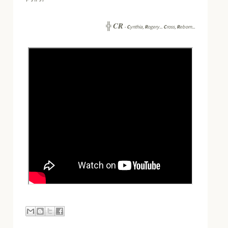
CR
╬
-
C
ynthia,
R
ogery...
C
ross,
R
eborn...