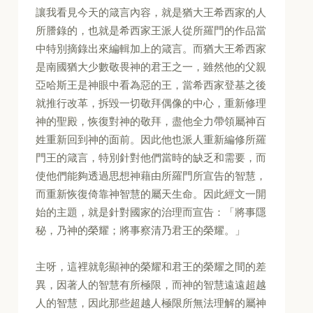
讓我看見今天的箴言內容，就是猶大王希西家的人
所謄錄的，也就是希西家王派人從所羅門的作品當
中特別摘錄出來編輯加上的箴言。而猶大王希西家
是南國猶大少數敬畏神的君王之一，雖然他的父親
亞哈斯王是神眼中看為惡的王，當希西家登基之後
就推行改革，拆毀一切敬拜偶像的中心，重新修理
神的聖殿，恢復對神的敬拜，盡他全力帶領屬神百
姓重新回到神的面前。因此他也派人重新編修所羅
門王的箴言，特別針對他們當時的缺乏和需要，而
使他們能夠透過思想神藉由所羅門所宣告的智慧，
而重新恢復倚靠神智慧的屬天生命。因此經文一開
始的主題，就是針對國家的治理而宣告：「將事隱
秘，乃神的榮耀；將事察清乃君王的榮耀。」
主呀，這裡就彰顯神的榮耀和君王的榮耀之間的差
異，因著人的智慧有所極限，而神的智慧遠遠超越
人的智慧，因此那些超越人極限所無法理解的屬神