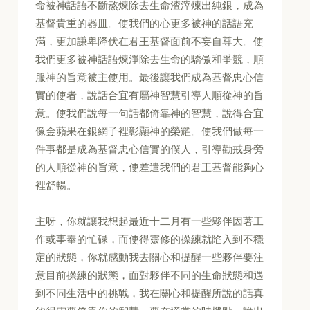
命被神話語不斷熬煉除去生命渣滓煉出純銀，成為
基督貴重的器皿。使我們的心更多被神的話語充
滿，更加謙卑降伏在君王基督面前不妄自尊大。使
我們更多被神話語煉淨除去生命的驕傲和爭競，順
服神的旨意被主使用。最後讓我們成為基督忠心信
實的使者，說話合宜有屬神智慧引導人順從神的旨
意。使我們說每一句話都倚靠神的智慧，說得合宜
像金蘋果在銀網子裡彰顯神的榮耀。使我們做每一
件事都是成為基督忠心信實的僕人，引導勸戒身旁
的人順從神的旨意，使差遣我們的君王基督能夠心
裡舒暢。
主呀，你就讓我想起最近十二月有一些夥伴因著工
作或事奉的忙碌，而使得靈修的操練就陷入到不穩
定的狀態，你就感動我去關心和提醒一些夥伴要注
意目前操練的狀態，面對夥伴不同的生命狀態和遇
到不同生活中的挑戰，我在關心和提醒所說的話真