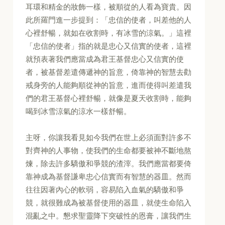
耳環和精金的妝飾一樣，被順從的人看為寶貴。因
此所羅門進一步提到：「忠信的使者，叫差他的人
心裡舒暢，就如在收割時，有冰雪的涼氣。」這裡
「忠信的使者」指的就是忠心又信實的使者，這裡
就預表著我們應當成為君王基督忠心又信實的使
者，被基督差遣傳遞神的旨意，倚靠神的智慧去勸
戒身旁的人能夠順從神的旨意，進而使得叫差遣我
們的君王基督心裡舒暢，就像是夏天收割時，能夠
喝到冰雪涼氣的涼水一樣舒暢。
主呀，你讓我看見如今我們在世上必須面對許多不
對齊神的人事物，使我們的生命都要被神不斷地熬
煉，除去許多驕傲和爭競的渣滓。我們應當都要倚
靠神成為基督謙卑忠心信實而有智慧的器皿。然而
往往因著內心的軟弱，容易陷入血氣的驕傲和爭
競，就很難成為被基督使用的器皿，就使生命陷入
混亂之中。懇求聖靈降下突破性的恩膏，讓我們生