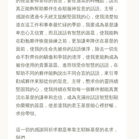
的很需要倚靠你的智慧，要在適當的時機點，說出
真正能夠幫助夥伴生命順服神旨意的話語。主呀，
感謝你透過今天經文提醒堅固我的心，使我清楚知
道在這工作和事奉最忙碌的季節，我要成為基督謙
卑忠心又信實，而且說話有智慧的器皿，使我能夠
在勸勉夥伴恢復操練之前，更加謙卑降伏在基督的
面前，使我的生命先被你的話語煉淨，除去一切生
命不對齊你的驕傲和爭競的渣滓，使我更能夠成為
被你使用的貴重器皿。進而領受你智慧的話語，在
幫助不同的夥伴能夠說出不同合宜的話語，來引導
勸戒夥伴來順從你的旨意。主呀，懇求你的靈持續
堅固我的心，使我持續在幫助每一個夥伴都能真實
活出基督的謙卑和忠信，成為充滿你話語智慧彰顯
你榮耀的器皿，使差遣我的君王基督能心裡舒暢，
求你帶領。
這一切的感謝與祈求都是奉靠主耶穌基督的名求，
阿們。