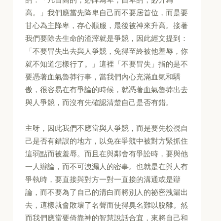
高。」我們應當先降卑自己而不要居首位，而是要
甘心為主降卑，存心順服，最後被神來升高。接著
我們要除去生命的渣滓就是爭競，因此經文提到：
「不要冒失出去與人爭競，免得至終被他羞辱，你
就不知道怎樣行了。」這裡「不要冒失」指的是不
要憑著血氣魯莽行事，當我們內心充滿血氣和驕
傲，很容易在有爭論的時候，就憑著血氣魯莽出去
與人爭競，而沒有先確認清楚自己是否有錯。
主呀，因此我們不應當與人爭競，而是要先檢視自
己是否有錯誤的地方，以免在爭競中被對方緊抓住
這弱點而被羞辱。而且在與鄰舍有爭訟時，要與他
一人辯論，而不可洩漏人的密事。也就是在與人有
爭執時，要直接與對方一對一直接的溝通或是辯
論，而不要為了自己的清白而將別人的祕密洩漏出
去，這樣就會敗壞了名聲而使得臭名難以脫離。然
而我們應當要倚靠神的智慧說話合宜，來將自己和