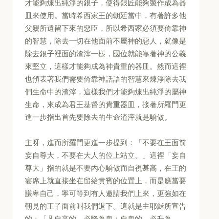
才能夠煉出純淨的銀子，使得銀匠能夠製作成為器
皿來使用。當時希西家王的朝廷當中，有著許多他
父親所遺留下來的惡臣，所以希西家必須要倚靠神
的智慧，除去一切在他面前不屬神的惡人，就像是
除去銀子裡面的渣滓一樣，國位就能靠著神的公義
來堅立，這樣才能夠成為神貴重的器皿。然而這裡
也預表著我們需要倚靠神話語的智慧來煉淨除去我
們生命中的渣滓，這樣我們才能夠煉出純淨的屬神
生命，來成為君王基督的貴重器皿，接著所羅門更
進一步指出首先要除去的生命渣滓就是驕傲。
主呀，進而所羅門更進一步提到：「不要在王面前
妄自尊大，不要在大人的位上站立。」這裡「妄自
尊大」指的就是不要內心驕傲而自視甚高，在王的
宴席上就直接坐在留給貴賓的位置上，而是應當要
謙卑自己，寧可等到有人邀請我們上來，更強如在
朝見的王子面前叫我們退下。這就是主耶穌所宣告
的：「凡自高的，必降為卑；自卑的，必升為