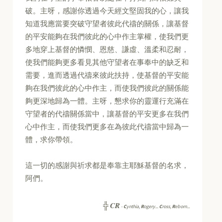
破。主呀，感謝你透過今天經文堅固我的心，讓我
知道我應當要突破守望者彼此代禱的關係，讓基督
的平安能夠在我們彼此的心中作主掌權，使我們更
多地穿上基督的憐憫、恩慈、謙虛、溫柔和忍耐，
使我們能夠更多看見其他守望者在事奉中的缺乏和
需要，進而透過代禱來彼此扶持，使基督的平安能
夠在我們彼此的心中作主，而使我們彼此的關係能
夠更深地歸為一體。主呀，懇求你的靈運行充滿在
守望者的代禱關係當中，讓基督的平安更多在我們
心中作主，而使我們更多在為彼此代禱當中歸為一
體，求你帶領。
這一切的感謝與祈求都是奉靠主耶穌基督的名求，
阿們。
CR
╬
-
C
ynthia,
R
ogery...
C
ross,
R
eborn...