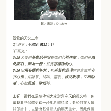
圖片來源：iDisciple
親愛的天父上帝:
QT經文：
歌羅西書3:12-17
QT亮光：
3:15
又要叫
基督的平安
在你們
心裡作主
；你們也
為
此蒙召
，
歸為一體
；且要
存感謝的心
。
3:16
當
用各樣的智慧
，把
基督的道理
豐豐富富地
存
在心裡
，用詩章、頌詞、靈歌，
彼此教導
，
互相勸
戒
，心被
恩感
，
歌頌
神。
主呀，當我在晨禱帶領大家對齊今天的經文時，你
讓我看見保羅更進一步地具體指出，要如何在人際
關係當中，去活出基督新人的屬天生命。因此保羅