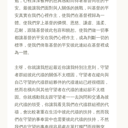
勉，心裡深深被神的恩典感動而得著基督同在的平
安。最後讓我們面對與人關係的挑戰，叫基督的平
安真實在我們心裡作主，使我們在基督裡歸為一
體。使我們穿上基督的憐憫、恩慈、謙虛、溫柔、
忍耐，跟隨基督彼此包容和饒恕。使我們做一切事
都讓基督的平安在我們心裡作主，成為判斷一切的
標準，使我們倚靠基督的平安彼此連結在基督裡成
為一體。
主呀，你就讓我想起最近你讓我特別注意到，守望
者群組彼此代禱的關係不太穩固，守望者在縱向與
自己守望的代禱群組夥伴的代禱連結已經很穩固，
然而在橫向與其他守望者在代禱的連結卻不太穩
固。你就感動我去跟守望者一一去詢問和交通為彼
此代禱的領受，你讓我看見我們在代禱群組裡的代
禱，會比較著重在生活中彼此代禱的扶持，然而我
們在守望的事奉當中也需要彼此代禱的扶持，不然
我們在守望的事奉很容易處在單打獨鬥而很難突