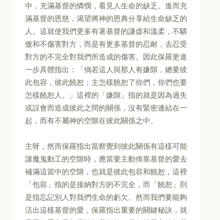
中，充滿基督的憐憫，看見人生命的缺乏。進而充
滿基督的恩慈，渴望將神的恩典分享給生命缺乏的
人。這就使我們更多有著基督的謙虛和溫柔，不驕
傲和不傷害對方，而是有更多基督的忍耐，去忍受
對方的不完全對我們所造成的傷害。因此保羅更進
一步具體指出：「倘若這人與那人有嫌隙，總要彼
此包容，彼此饒恕；主怎樣饒恕了你們，你們也要
怎樣饒恕人。」這裡的「嫌隙」指的就是因為過失
或誤會而造成彼此之間的關係，沒有緊密連結在一
起，而有不屬神的空隙在彼此關係之中。
主呀，然而保羅指出當察覺到彼此關係有這樣可能
讓魔鬼動工的空隙時，應當要主動倚靠基督的愛去
補滿這當中的空隙，也就是彼此包容和饒恕，這裡
「包容」指的是接納對方的不完全，而「饒恕」則
是指忘記別人對我們生命的虧欠。然而我們要能夠
活出這樣基督的愛，保羅指出重要的關鍵秘訣，就