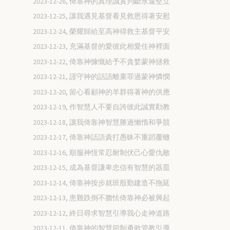
2023-12-26, 倚靠神的真理誠實判斷永遠堅立
2023-12-25, 讓我遇見基督看見救恩得著安慰
2023-12-24, 榮耀歸給至高神得救主基督平安
2023-12-23, 充滿基督的愛彼此相愛住神裡面
2023-12-22, 倚靠神慷慨給予不貪婪蒙神拯救
2023-12-21, 謹守神的話語離棄罪過蒙神憐憫
2023-12-20, 留心看顧神的羊群得著神的供應
2023-12-19, 作智慧人不要自誇彼此誠實勸教
2023-12-18, 讓我倚靠神智慧勝過懶惰和爭競
2023-12-17, 倚靠神話語責打愚昧不重蹈覆轍
2023-12-16, 順服神恆常忍耐制伏己心愛仇敵
2023-12-15, 成為基督謙卑忠信有智慧的器皿
2023-12-14, 倚靠神按步就班殷勤建造不拖延
2023-12-13, 患難跌倒不膽怯倚靠神必被興起
2023-12-12, 終日尋求智慧引導我心走神道路
2023-12-11, 倚靠神的智慧節制勇敢管教引導