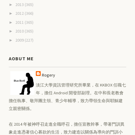
2013
(365)
►
2012
(366)
►
2011
(365)
►
2010
(365)
►
2009
(227)
►
AOBUT ME
Rogery
淡江大學資訊管理研究所畢業，在 KKBOX 任職七
年，擔任 Android 開發部副理。在中和長老教會
擔任執事、敬拜團主領、青少年輔導，致力帶領生命與耶穌建
立親密關係。
在 2014 年被神呼召走進全職呼召，擔任宣教幹事，帶著門訓異
象走進憑著信心募款的生活，致力建造以關係為導向的門訓小