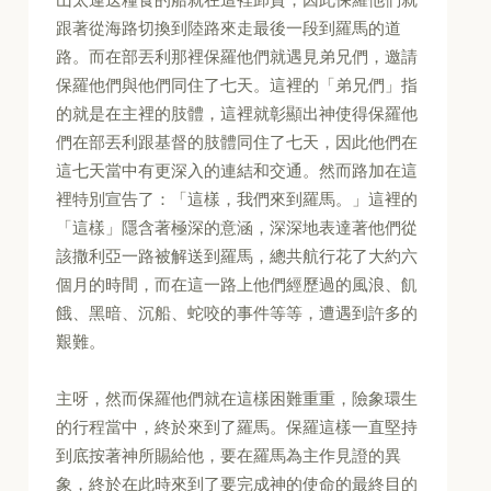
跟著從海路切換到陸路來走最後一段到羅馬的道
路。而在部丟利那裡保羅他們就遇見弟兄們，邀請
保羅他們與他們同住了七天。這裡的「弟兄們」指
的就是在主裡的肢體，這裡就彰顯出神使得保羅他
們在部丟利跟基督的肢體同住了七天，因此他們在
這七天當中有更深入的連結和交通。然而路加在這
裡特別宣告了：「這樣，我們來到羅馬。」這裡的
「這樣」隱含著極深的意涵，深深地表達著他們從
該撒利亞一路被解送到羅馬，總共航行花了大約六
個月的時間，而在這一路上他們經歷過的風浪、飢
餓、黑暗、沉船、蛇咬的事件等等，遭遇到許多的
艱難。
主呀，然而保羅他們就在這樣困難重重，險象環生
的行程當中，終於來到了羅馬。保羅這樣一直堅持
到底按著神所賜給他，要在羅馬為主作見證的異
象，終於在此時來到了要完成神的使命的最終目的