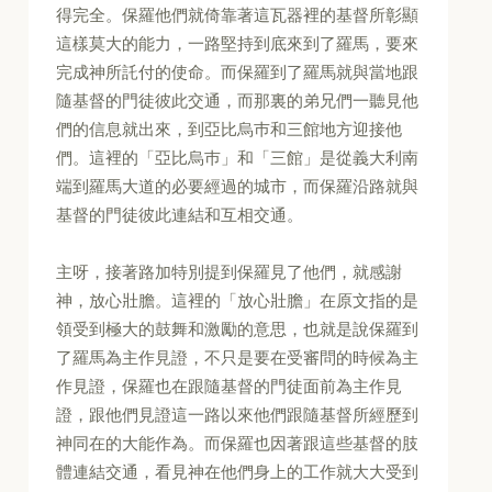
得完全。保羅他們就倚靠著這瓦器裡的基督所彰顯
這樣莫大的能力，一路堅持到底來到了羅馬，要來
完成神所託付的使命。而保羅到了羅馬就與當地跟
隨基督的門徒彼此交通，而那裏的弟兄們一聽見他
們的信息就出來，到亞比烏巿和三館地方迎接他
們。這裡的「亞比烏巿」和「三館」是從義大利南
端到羅馬大道的必要經過的城市，而保羅沿路就與
基督的門徒彼此連結和互相交通。
主呀，接著路加特別提到保羅見了他們，就感謝
神，放心壯膽。這裡的「放心壯膽」在原文指的是
領受到極大的鼓舞和激勵的意思，也就是說保羅到
了羅馬為主作見證，不只是要在受審問的時候為主
作見證，保羅也在跟隨基督的門徒面前為主作見
證，跟他們見證這一路以來他們跟隨基督所經歷到
神同在的大能作為。而保羅也因著跟這些基督的肢
體連結交通，看見神在他們身上的工作就大大受到