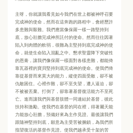
主呀，你就讓我看見如今我們在世上都被神呼召要
完成神的使命，然而在這奔跑的路程中，會經歷許
多患難與艱難。我們應當像保羅一樣一路堅持到
底，放心壯膽完成神所託付的使命。然而往往因著
陷入到肉體的軟弱，很難為主堅持到底完成神的使
命，就使生命陷入混亂之中。懇求聖靈降下突破性
的恩膏，讓我們像保羅一樣面對各樣患難，都能倚
靠瓦器裡的寶貝堅持到底完成神的使命。使我們倚
靠從基督而來莫大的能力，縱使四面受敵，卻不被
仇敵困住。心裡作難，卻不至失望，遭人逼迫，卻
不被被丟棄。打倒了，卻靠著基督復活能力不至死
亡。進而讓我們與基督肢體一同連結於基督，彼此
扶持和激勵。使我們在基督的同在裡，得著屬天能
力能放心壯膽，預備好來為主作見證。最後讓我們
跟隨神堅持到底，願意為主受苦被捆鎖，為我們所
指望復活的基督作見證。使我們越承受十架的苦