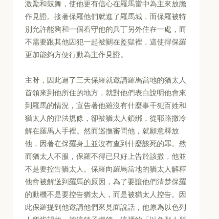
激勵和鼓舞，使他更有信心在羅馬當中為主來放膽
作見證。接著保羅他們就進了羅馬城，而保羅被特
別允許能夠和一個看守他的兵丁另外住在一處，而
不需要跟其他囚犯一起被關在監獄裡，這使得保羅
更加能夠方便行動為主作見證。
主呀，因此過了三天保羅就邀請羅馬當地的猶太人
首領來到他所住的地方，就對他們表白說明他會來
到羅馬的情況，宣告著他雖沒有什麼事干犯百姓和
猶太人的律法規條，卻被猶太人鎖綁，從耶路撒冷
解在羅馬人手裡。然而巡撫審問他，就願意釋放
他，因著在保羅身上並沒有查到什麼該死的罪。然
而猶太人不服，保羅不得已只好上告於該撒，他並
不是要控告猶太人。保羅向羅馬當地的猶太人解釋
他會被解送到羅馬的原因，為了要讓他們清楚保羅
的動機不是要控告猶太人，而是被猶太人控告。因
此保羅提到他邀請他們來見面說話，他原為以色列