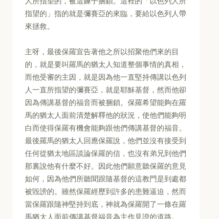
人所指望的，被這鍊子捆鎖。這裡的「以色列人所
指望的」指的就是彌賽亞的來臨，要給以色列人帶
來拯救。
主呀，最後保羅宣告著他之所以招聚他們來的目
的，就是要叫羅馬的猶太人知道整個事情的真相，
而他受審的主因，就是因為他一直堅持傳講以色列
人一直所指望的彌賽亞，就是耶穌基督，然而他卻
因為傳講基督的福音而被捆鎖。保羅希望能夠在羅
馬的猶太人面前清楚解釋他的狀況，使他們能夠明
白而使得保羅有機會能夠跟他們傳講基督的福音。
最後羅馬的猶太人回應保羅說，他們並沒有接受到
任何從猶太地區談論保羅的信，也沒有弟兄到他們
那裏說他有什麼不好。因此他們願意聽保羅的意見
如何，因為他們所聽聞跟隨基督的這教門是到處都
被毀謗的。雖然保羅經歷到許多的患難逼迫，然而
當保羅跟隨神堅持到底，神就為保羅開了一條在羅
馬猶太人面前傳講基督福音為主作見證的道路。