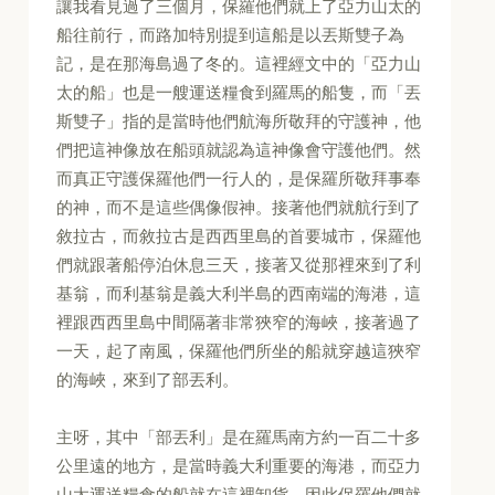
讓我看見過了三個月，保羅他們就上了亞力山太的
船往前行，而路加特別提到這船是以丟斯雙子為
記，是在那海島過了冬的。這裡經文中的「亞力山
太的船」也是一艘運送糧食到羅馬的船隻，而「丟
斯雙子」指的是當時他們航海所敬拜的守護神，他
們把這神像放在船頭就認為這神像會守護他們。然
而真正守護保羅他們一行人的，是保羅所敬拜事奉
的神，而不是這些偶像假神。接著他們就航行到了
敘拉古，而敘拉古是西西里島的首要城市，保羅他
們就跟著船停泊休息三天，接著又從那裡來到了利
基翁，而利基翁是義大利半島的西南端的海港，這
裡跟西西里島中間隔著非常狹窄的海峽，接著過了
一天，起了南風，保羅他們所坐的船就穿越這狹窄
的海峽，來到了部丟利。
主呀，其中「部丟利」是在羅馬南方約一百二十多
公里遠的地方，是當時義大利重要的海港，而亞力
山太運送糧食的船就在這裡卸貨，因此保羅他們就