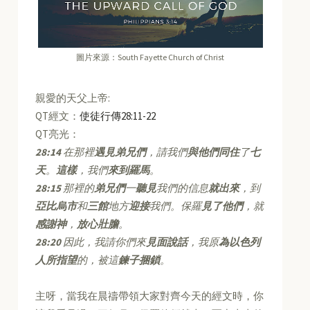
圖片來源：South Fayette Church of Christ
親愛的天父上帝:
QT經文：
使徒行傳28:11-22
QT亮光：
28:14
在那裡
遇見弟兄們
，請我們
與他們同住
了
七
天
。
這樣
，我們
來到羅馬
。
28:15
那裡的
弟兄們
一
聽見
我們的信息
就出來
，到
亞比烏市
和
三館
地方
迎接
我們。保羅
見了他們
，就
感謝神
，
放心壯膽
。
28:20
因此，我請你們來
見面說話
，我原
為以色列
人所指望
的，被這
鍊子捆鎖
。
主呀，當我在晨禱帶領大家對齊今天的經文時，你