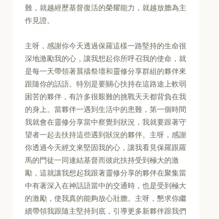
難，就越經歷基督復活的榮耀能力，就越放膽為主
作見證。
主呀，感謝你今天透過保羅這樣一路堅持的生命很
深地激勵我的心，讓我想起你所呼召我的使命，就
是每一天帶領著晨禱祭壇和靈修分享群組的夥伴來
跟隨你的話語。特別是要關心扶持在這路途上軟弱
困苦的夥伴，有許多很艱難的挑戰天天都背負在我
的身上。當夥伴一遇到生活中的患難，第一個時間
我就會在靈修分享當中察覺到狀況，我就要跟著守
望者一起去扶持這些遇到狀況的夥伴。主呀，感謝
你透過今天經文來堅固我的心，讓我看見保羅跟羅
馬的門徒一同連結基督而彼此扶持受到極大的激
勵，這就讓我想起我跟著靈修分享的夥伴在聚集當
中有著深入在神話語當中的交通時，也是受到極大
的激勵，使我真的能夠放心壯膽。主呀，懇求你繼
續帶領我跟隨主堅持到底，引導更多新夥伴跟我們