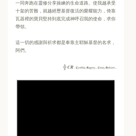
一同奔跑在靈修分享操練的生命道路。使我越承受
十架的苦難，就越經歷基督復活的榮耀能力，倚靠
瓦器裡的寶貝堅持到底完成神呼召我的使命，求你
帶領。
這一切的感謝與祈求都是奉靠主耶穌基督的名求，
阿們。
CR
╬
-
C
ynthia,
R
ogery...
C
ross,
R
eborn...