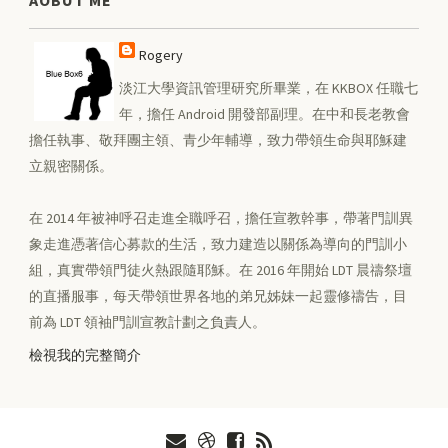
Rogery
淡江大學資訊管理研究所畢業，在 KKBOX 任職七
年，擔任 Android 開發部副理。在中和長老教會
擔任執事、敬拜團主領、青少年輔導，致力帶領生命與耶穌建
立親密關係。
在 2014 年被神呼召走進全職呼召，擔任宣教幹事，帶著門訓異
象走進憑著信心募款的生活，致力建造以關係為導向的門訓小
組，真實帶領門徒火熱跟隨耶穌。在 2016 年開始 LDT 晨禱祭壇
的直播服事，每天帶領世界各地的弟兄姊妹一起靈修禱告，目
前為 LDT 領袖門訓宣教計劃之負責人。
檢視我的完整簡介