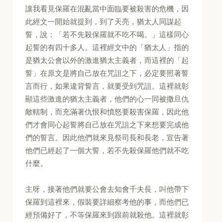
讓我看見保羅在混亂當中面臨要被殺害的危機，因
此經文一開始就提到，到了天亮，猶太人同謀起
誓，說：「若不先殺保羅就不吃不喝。」這樣同心
起誓的有四十多人。這裡經文中的「猶太人」指的
是猶太公會以外的激進猶太主義者，而這裡的「起
誓」在原文是將自己放在咒詛之下，必定要照著誓
言而行，如果違背誓言，就要受到咒詛。這裡就彰
顯這些激進的猶太主義者，他們的心一同被撒旦仇
敵轄制，而充滿著仇恨和憤怒要殺害保羅，因此他
們才會同心起誓將自己放在咒詛之下來想要完成他
們的誓言。因此他們就來見祭司長和長老，宣告著
他們已經起了一個大誓，若不先殺保羅他們就不吃
什麼。
主呀，接著他們就要公會去知會千夫長，叫他帶下
保羅到這裡來，假裝要詳細察考他的事，而他們已
經預備好了，不等保羅來到跟前就殺他。這裡就彰