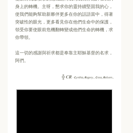
身上的轉機。主呀，懇求你的靈持續堅固我的心，
使我們能夠幫助新夥伴更多在你的話語當中，得著
突破性的眼光，更多看見你在他們生命中的保護，
領受你要使眼前危機翻轉變成他們生命的轉機，求
你帶領。
這一切的感謝與祈求都是奉靠主耶穌基督的名求，
阿們。
CR
╬
-
C
ynthia,
R
ogery...
C
ross,
R
eborn...