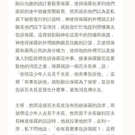
顯出仇敵的詭計要殺害保羅，使得保羅在來到他們
面前的途中就被突襲殺害。然而就在他們以為是私
底下秘密進行的計謀時，神使得保羅的外甥就正好
聽見他們設下這埋伏，就急急忙忙地趕到營樓裏去
告訴保羅。這裡就彰顯神在這當中的預備和保護，
神使得保羅的外甥能夠聽見仇敵的計謀，又使得保
羅有羅馬公民的身分權力，使得他的外甥可以直接
進入到監獄裡告訴保羅這件事。接著保羅聽完這要
殺他的消息之後，保羅就請一個百夫長來，說：
「你領這少年人去見千夫長，他有事告訴他。」這
裡「有事告訴他」就彰顯出保羅為了保密，並沒有
告訴百夫長是發生什麼事，避免消息傳出去。
主呀，然而這個百夫長並沒有拒絕保羅的請求，而
就帶這少年人去見千夫長。然而當千夫長聽到百夫
長轉達保羅的話語時，他就拉著他的手，走到一
旁，私下問他說：「你有甚麼事告訴我呢？」這裡