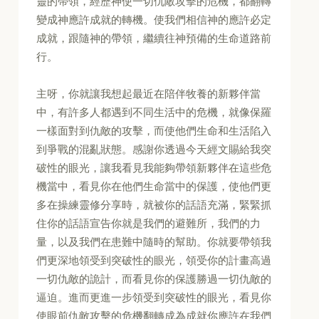
靈的帶領，經歷神使一切仇敵攻擊的危機，都翻轉
變成神應許成就的轉機。使我們相信神的應許必定
成就，跟隨神的帶領，繼續往神預備的生命道路前
行。
主呀，你就讓我想起最近在陪伴牧養的新夥伴當
中，有許多人都遇到不同生活中的危機，就像保羅
一樣面對到仇敵的攻擊，而使他們生命和生活陷入
到爭戰的混亂狀態。感謝你透過今天經文賜給我突
破性的眼光，讓我看見我能夠帶領新夥伴在這些危
機當中，看見你在他們生命當中的保護，使他們更
多在操練靈修分享時，就被你的話語充滿，緊緊抓
住你的話語宣告你就是我們的避難所，我們的力
量，以及我們在患難中隨時的幫助。你就要帶領我
們更深地領受到突破性的眼光，領受你的計畫高過
一切仇敵的詭計，而看見你的保護勝過一切仇敵的
逼迫。進而更進一步領受到突破性的眼光，看見你
使眼前仇敵攻擊的危機翻轉成為成就你應許在我們