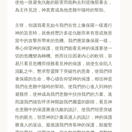
使他一路避免仇敵的殺害而能夠去到巡撫那裏去，
為主作見證，神真實成為他患難中隨時的幫助。
主呀，你讓我看見如今我們在世上像保羅一樣遵行
神的旨意時，就會經歷許多從仇敵而來有形或無形
當中的攻擊所帶來的危機。我們應當像保羅一樣，
專心仰望神的保護，使我們能看見神的保護要使一
切的危機變為轉機。然而往往因著內心的軟弱，容
易只看見危機而很難看見神的保護，就使生命陷入
混亂之中。懇求聖靈降下突破性的恩膏，使我們得
著保羅的生命，專心禱告仰望神的保護，相信神是
我們在患難中隨時的幫助。使我們的心進入到神的
避難所，使神成為我們患難中扶持我們的力量。進
而讓我們禱告呼求神開啟我們屬靈的眼睛，看見神
在患難中的保護勝過仇敵的詭計。使我們領受突破
性的眼光，領受神的計畫高過人的詭計，神的保護
勝過人的逼迫。最後讓我們倚靠神的保護，順服聖