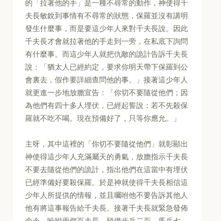
的「拉著他的手」是一種不尋常的動作，神使得千
夫長敏銳到事情有不尋常的狀態，保羅並沒有講明
發生什麼事，而是要這少年人來對千夫長說。因此
千夫長才會就拉著他的手走到一旁，在私底下詢問
有什麼事。而這少年人就把仇敵的詭計告訴千夫長
說：「猶太人已經約定，要求你明天帶下保羅到公
會裏去，假作要詳細查問他的事。」接著這少年人
就更進一步地放膽宣告：「你切不要隨從他們；因
為他們有四十多人埋伏，已經起誓說：若不先殺保
羅就不吃不喝。現在預備好了，只等你應允。」
主呀，其中這裡的「你切不要隨從他們」就彰顯出
神使得這少年人充滿屬天的勇氣，放膽指示千夫長
不要去隨從他們的詭計，指出他們在這當中有埋伏
已經準備好要殺保羅。於是神就使得千夫長相信這
少年人所提供的情報，並且囑咐他不要告訴其他人
他有將這事報告給千夫長。接著千夫長就緊急發佈
命令，吩咐兩個百夫長，預備步兵二百，馬兵七