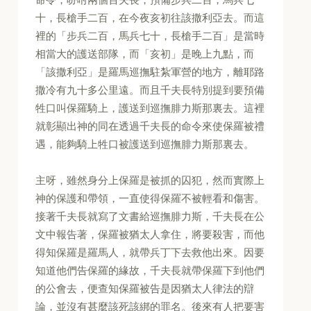
十，長槍手二百，在今夜亥初往該撒利亞去。而這
裡的「步兵二百，馬兵七十，長槍手二百」是當時
相當大的護送部隊，而「亥初」是晚上九點，而
「該撒利亞」是羅馬巡撫駐紮軍營的地方，離耶路
撒冷有九十多公里遠。而且千夫長特別提到要預備
牲口叫保羅騎上，護送到巡撫腓力斯那裏去。這裡
就彰顯出神的同在透過千夫長的命令來使保羅被禮
遇，能夠騎上牲口被護送到巡撫腓力斯那裏去。
主呀，雖然身分上保羅是被抓的囚犯，然而實際上
神的保護和帶領，一直使得保羅不被輕看和傷害。
接著千夫長就寫了文書給巡撫腓力斯，千夫長在公
文中報告著，保羅被猶太人拿住，將要殺害，而他
得知保羅是羅馬人，就帶兵丁下去救他出來。因要
知道他們告保羅的緣故，千夫長就帶保羅下到他們
的公會去，便查知保羅被告是因猶太人律法的辯
論，並沒有甚麼該死該綁的罪名。後來有人把要害