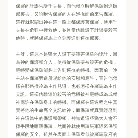
保羅的計謀告訴千夫長，而他就立時解保羅到巡撫
那裏去，又吩咐告保羅的人在巡撫面前來告保羅。
這裡就彰顯出神在這一路上都保護著保羅，使用千
夫長在危難中拯救他，並且當仇敵設下計謀要殺害
他時，就將保羅馬上立刻護送到巡撫那裏。
主呀，這原本是猶太人設下要殺害保羅的詭計，因
為神的保護和介入，使得從保羅要被殺害的危機，
翻轉變成保羅能夠上告到巡撫的轉機。因著前一晚
主站在保羅旁邊所賜給他的安慰和應許，宣告他怎
樣在耶路撒冷為主作見證，也必怎樣在羅馬為主作
見證。這樣仇敵逼迫殺害的危機被神翻轉成為成就
神應許在保羅身上的轉機。而保羅在這過程之中真
實將他的生命完全交託給神，而保羅就真實經歷到
神在這當中的保護和帶領，神知道這些猶太人會不
擇手段地暗殺保羅，然而神就使用羅馬軍隊來保護
保羅的安全。雖然在表面上保羅看似被羅馬政府的