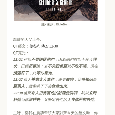
圖片來源：BibleStorm
親愛的天父上帝:
QT經文：
使徒行傳23:12-30
QT亮光：
23:21
你切
不要隨從他們
；因為他們有四十多人
埋
伏
，已經
起誓
說：若
不先殺保羅
就
不吃不喝
。現在
預備好了
，只
等你應允
。
23:27
這人
被猶太人拿住
，將要
殺害
，我
得知
他是
羅馬人
，就帶兵丁下去
救他出來
。
23:30
後來有人把
要害他的計謀告訴我
，我就
立時
解他
到你
那裡去
，又吩咐告他的人
在你面前告他
。
主呀，當我在晨禱帶領大家對齊今天的經文時，你