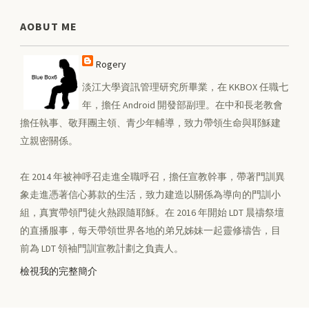
AOBUT ME
Rogery
淡江大學資訊管理研究所畢業，在 KKBOX 任職七
年，擔任 Android 開發部副理。在中和長老教會
擔任執事、敬拜團主領、青少年輔導，致力帶領生命與耶穌建
立親密關係。
在 2014 年被神呼召走進全職呼召，擔任宣教幹事，帶著門訓異
象走進憑著信心募款的生活，致力建造以關係為導向的門訓小
組，真實帶領門徒火熱跟隨耶穌。在 2016 年開始 LDT 晨禱祭壇
的直播服事，每天帶領世界各地的弟兄姊妹一起靈修禱告，目
前為 LDT 領袖門訓宣教計劃之負責人。
檢視我的完整簡介