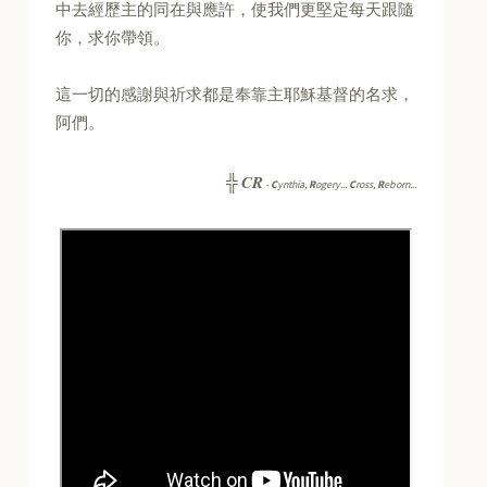
中去經歷主的同在與應許，使我們更堅定每天跟隨
你，求你帶領。
這一切的感謝與祈求都是奉靠主耶穌基督的名求，
阿們。
CR
╬
-
C
ynthia,
R
ogery...
C
ross,
R
eborn...