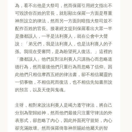
為，看不出他是大祭司，然而保羅引用經文指出不
可毀謗你百姓的官長，就彰顯出保羅一方面是尊重
神所設立的律法，然而另一方面則暗指大祭司並不
配作百姓的官長。接著經文提到保羅看出大眾一半
是撒都該人，一半是法利賽人，就在公會中大聲
說：「弟兄們，我是法利賽人，也是法利賽人的子
孫。我現在受審問，是為盼望死人復活。」這裡的
「撒都該人」他們反對法利賽人只講熱心而忽略道
德行為，然而最後他們只重行為而忽略了信仰。因
此他們只相信摩西五經的律法書，卻不相信屬靈的
一切事物，不相信死而復活，也不相信先知書所說
的預言，以及天使與鬼魂。
主呀，相對來說法利賽人是竭力遵守律法，將自己
分別為聖歸給神，然而他們最後只注重守律法的外
表形式，卻忽略了內心，因此外面死守規矩，內心
卻充滿敗壞。然而保羅倚靠神所賜給他屬天的智