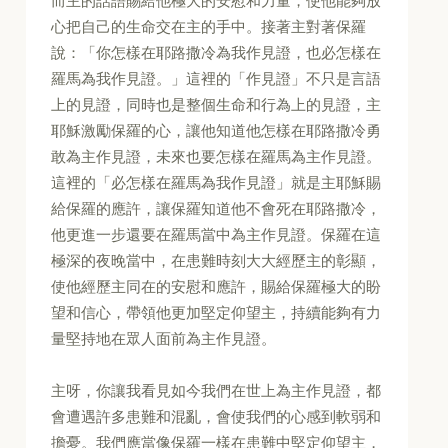
而主的話語賜給他極大的安慰和力量，使他能夠放
心把自己的生命交在主的手中。接著主對著保羅
說：「你怎樣在耶路撒冷為我作見證，也必怎樣在
羅馬為我作見證。」這裡的「作見證」不只是言語
上的見證，同時也是整個生命和行為上的見證，主
耶穌激勵保羅的心，讓他知道他怎樣在耶路撒冷勇
敢為主作見證，未來也要怎樣在羅馬為主作見證。
這裡的「必怎樣在羅馬為我作見證」就是主耶穌賜
給保羅的應許，讓保羅知道他不會死在耶路撒冷，
他更進一步還要在羅馬當中為主作見證。保羅在這
極深的夜晚當中，在患難時刻大大經歷主的彰顯，
使他經歷主同在的安慰和應許，賜給保羅極大的盼
望和信心，帶領他更加堅定仰望主，持續能夠有力
量堅持地在眾人面前為主作見證。
主呀，你讓我看見如今我們在世上為主作見證，都
會遭遇許多患難和混亂，會使我們的心感到軟弱和
擔憂。我們應當像保羅一樣在患難中堅定仰望主，