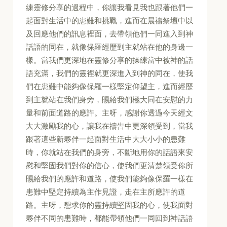
練靈修分享的過程中，你讓我看見我也跟著他們一
起面對生活中的患難和挑戰，進而在晨禱祭壇中以
及回應他們的訊息裡面，去帶領他們一同進入到神
話語的同在，就像保羅經歷到主就站在他的身邊一
樣。當我們更深地在靈修分享的操練當中被神的話
語充滿，我們的靈裡就更深進入到神的同在，使我
們在患難中能夠像保羅一樣堅定仰望主，進而經歷
到主就站在我們身旁，賜給我們極大同在安慰的力
量和前面道路的應許。主呀，感謝你透過今天經文
大大激勵我的心，讓我在禱告中更深領受到，當我
跟著這些新夥伴一起面對生活中大大小小的患難
時，你就站在我們的身旁，不斷地用你的話語來安
慰和堅固我們對你的信心，使我們更清楚領受你所
賜給我們的應許和道路，使我們能夠像保羅一樣在
患難中堅定持續為主作見證，走在主所應許的道
路。主呀，懇求你的靈持續堅固我的心，使我面對
夥伴不同的患難時，都能帶領他們一同回到神話語