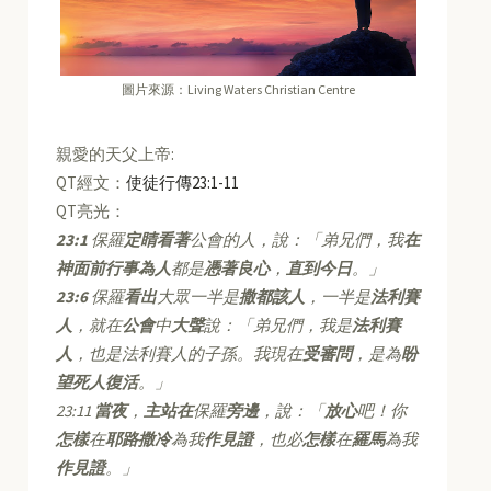
圖片來源：Living Waters Christian Centre
親愛的天父上帝:
QT經文：
使徒行傳23:1-11
QT亮光：
23:1
保羅
定睛看著
公會的人，說：「弟兄們，我
在
神面前行事為人
都是
憑著良心
，
直到今日
。」
23:6
保羅
看出
大眾一半是
撒都該人
，一半是
法利賽
人
，就在
公會
中
大聲
說：「弟兄們，我是
法利賽
人
，也是法利賽人的子孫。我現在
受審問
，是為
盼
望死人復活
。」
23:11
當夜
，
主站在
保羅
旁邊
，說：「
放心
吧！你
怎樣
在
耶路撒冷
為我
作見證
，也必
怎樣
在
羅馬
為我
作見證
。」