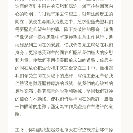
進而經歷到主同在的安慰和應許。然而往往因著內
心的軟弱，而很難堅定去仰望主，就無法經歷主的
同在，就使生命陷入混亂之中。懇求聖靈光照我們
需要堅定仰望主的挑戰，降下突破性的恩膏，讓我
們像保羅一樣在患難中堅定仰望主為主作見證，進
而經歷到主同在的安慰。使我們看見主就站在我們
身旁，更深感受到主的同在所賜給我們極大的安慰
和力量。使我們不用擔憂眼前未知的道路，倚靠主
的同在放心把生命和未來完全交在主手中。最後讓
我們領受主同在所賜下的應許，深信主必定帶領我
們勝過患難經歷神應許的成就。使我們的心被神的
應許充滿，得著屬天的盼望和確據，堅固我們對神
的信心而不動搖。使我們倚靠神同在的應許，勝過
一切眼前的患難，堅定為主作見證走在主應許的道
路。
主呀，你就讓我想起最近每天在守望扶持新夥伴操