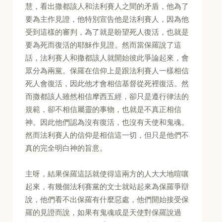
慧，看出撒都該人和法利賽人之間的矛盾，他為了
要為主作見證，他特別宣告他是法利賽人，因為他
受到這樣的審判，為了就是盼望死人復活，也就是
要為死而復活的耶穌作見證。然而當保羅說了這
話，法利賽人和撒都該人就開始彼此爭論起來，會
眾分為兩黨。保羅在信仰上是跟法利賽人一樣相信
死人會復活，因此他才會相信基督從死裡復活。然
而撒都該人雖然相信摩西五經，卻只是遵行律法的
規範，卻不相信屬靈的事物，也就是不真正相信
神。因此他們認為沒有復活，也沒有天使和鬼魂。
然而法利賽人的信仰是相信這一切，但只是他們不
真的完全明白神的旨意。
主呀，結果保羅這話就使得這兩方的人大大地喧嚷
起來，有幾個法利賽黨的文士就站起來為保羅爭辯
說，他們看不出保羅有什麼惡處，他們開始接受保
羅的見證而說，如果有鬼魂或是天使對保羅說過