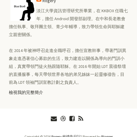
Rogery
淡江大學資訊管理研究所畢業，在 KKBOX 任職七
年，擔任 Android 開發部副理。在中和長老教會
擔任執事、敬拜團主領、青少年輔導，致力帶領生命與耶穌建
立親密關係。
在 2014 年被神呼召走進全職呼召，擔任宣教幹事，帶著門訓異
象走進憑著信心募款的生活，致力建造以關係為導向的門訓小
組，真實帶領門徒火熱跟隨耶穌。在 2016 年開始 LDT 晨禱祭壇
的直播服事，每天帶領世界各地的弟兄姊妹一起靈修禱告，目
前為 LDT 領袖門訓宣教計劃之負責人。
檢視我的完整簡介
Copyright ©
2026
Rogery 的禱告日記
| Powered by
Blogger