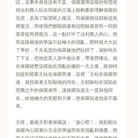
話，這事本身並沒有不妥。保羅運用這樣的智慧使
得法利賽人站在同樣的立場上能夠重新理解保羅的
見證，是為了盼望死人復活，而保羅相信耶穌從死
裡復活，而使我們都能因著相信耶穌基督而一同與
基督從死裡復活，這一點打中了法利賽人的心。然
而這樣兩派的爭論引起極大的混亂，那時就大大起
了爭吵，千夫長恐怕保羅被他們扯碎了，就吩咐兵
丁下去，把他從眾人當中搶出來，帶進營樓去。就
在保羅經歷這樣如此混亂紛擾的一天之後，路加特
別提到當夜主站在保羅旁邊，這裡「主站在保羅旁
邊」就預表著主彰顯祂的同在，主耶穌站在深陷在
患難之中的保羅身旁，讓保羅知道主一直與他同
在，給他極大的安慰和力量，使保羅知道他並不孤
單。
主呀，最後主對著保羅說：「放心吧！」就彰顯出
保羅內心因著白天這些爭論而有所混亂和擔憂，然