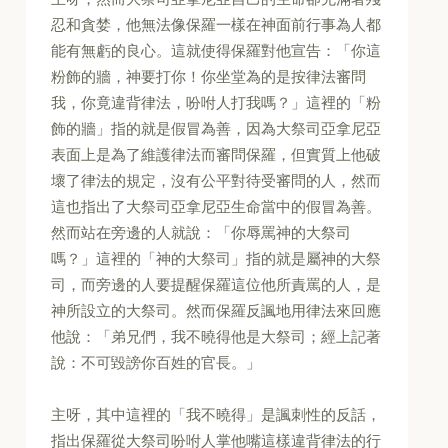
忍和貪婪，他無法像保羅一樣在神面前行事為人都
能有無虧的良心。這就使得保羅對他宣告：「你這
粉飾的牆，神要打你！你坐堂為的是按律法審問
我，你竟違背律法，吩咐人打我嗎？」這裡的「粉
飾的牆」指的就是假冒為善，因為大祭司亞拿尼亞
表面上是為了維護律法而審問保羅，但實質上他破
壞了律法的規定，沒有公平對待受審問的人，然而
這也指出了大祭司亞拿尼亞生命當中的假冒為善。
然而站在旁邊的人就說：「你辱罵神的大祭司
嗎？」這裡的「神的大祭司」指的就是屬神的大祭
司，而旁邊的人要提醒保羅這位他所責罵的人，是
神所設立的大祭司。然而保羅反諷地用律法來回應
他說：「弟兄們，我不曉得他是大祭司；經上記著
說：不可毀謗你百姓的官長。」
主呀，其中這裡的「我不曉得」是諷刺性的反話，
指出保羅從大祭司吩咐人掌他嘴這樣違背律法的行