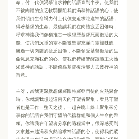
命，付上代價渴慕追求神的話語直到半夜。使我們
不被肉體的疲乏軟弱攔阻我們渴慕神話語的心，使
我們傾倒生命竭力付上代價去追求吃進神的話語，
得著基督的生命。最後讓我們在肉體疲乏困倦時，
呼求神讓我們像猶推古一樣經歷基督死而復活的大
能。使我們沉睡的靈不斷被聖靈充滿而靈裡甦醒，
勝過一切肉體的疲乏困倦，不斷領受基督復活的生
命氣息充滿我們的心。使我們持續警醒跟隨主火熱
渴慕神的話語，不斷倚靠基督復活能力去遵行神的
旨意。
主呀，當我更深默想保羅跟特羅亞門徒的火熱聚會
時，你就讓我想起這兩天的守望者聚集，看見守望
者也是工作一整天之後，一起在晚上線上聚集來分
享你的話語在我們守望的代禱群組和個人生命的帶
領。你讓我在守望者分享的過程當中，很深感受到
大家越來越渴慕火熱追求神話語的心，使得我們縱