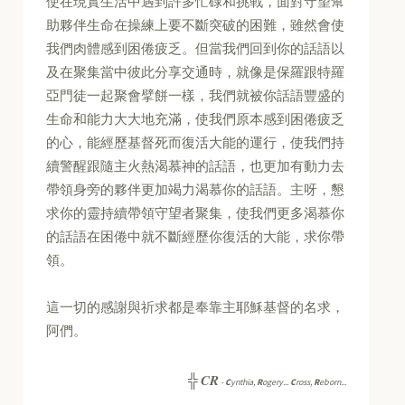
使在現實生活中遇到許多忙碌和挑戰，面對守望幫
助夥伴生命在操練上要不斷突破的困難，雖然會使
我們肉體感到困倦疲乏。但當我們回到你的話語以
及在聚集當中彼此分享交通時，就像是保羅跟特羅
亞門徒一起聚會擘餅一樣，我們就被你話語豐盛的
生命和能力大大地充滿，使我們原本感到困倦疲乏
的心，能經歷基督死而復活大能的運行，使我們持
續警醒跟隨主火熱渴慕神的話語，也更加有動力去
帶領身旁的夥伴更加竭力渴慕你的話語。主呀，懇
求你的靈持續帶領守望者聚集，使我們更多渴慕你
的話語在困倦中就不斷經歷你復活的大能，求你帶
領。
這一切的感謝與祈求都是奉靠主耶穌基督的名求，
阿們。
CR
╬
-
C
ynthia,
R
ogery...
C
ross,
R
eborn...