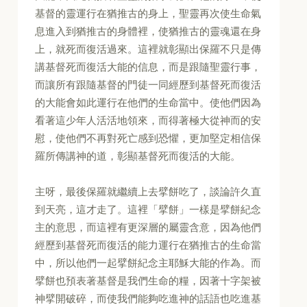
基督的靈運行在猶推古的身上，聖靈再次使生命氣
息進入到猶推古的身體裡，使猶推古的靈魂還在身
上，就死而復活過來。這裡就彰顯出保羅不只是傳
講基督死而復活大能的信息，而是跟隨聖靈行事，
而讓所有跟隨基督的門徒一同經歷到基督死而復活
的大能會如此運行在他們的生命當中。使他們因為
看著這少年人活活地領來，而得著極大從神而的安
慰，使他們不再對死亡感到恐懼，更加堅定相信保
羅所傳講神的道，彰顯基督死而復活的大能。
主呀，最後保羅就繼續上去擘餅吃了，談論許久直
到天亮，這才走了。這裡「擘餅」一樣是擘餅紀念
主的意思，而這裡有更深層的屬靈含意，因為他們
經歷到基督死而復活的能力運行在猶推古的生命當
中，所以他們一起擘餅紀念主耶穌大能的作為。而
擘餅也預表著基督是我們生命的糧，因著十字架被
神擘開破碎，而使我們能夠吃進神的話語也吃進基