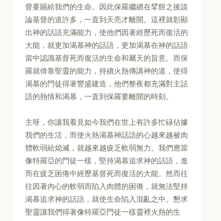
督要賜給我們的生命。因此保羅繼續在擘餅之後談
論基督的道許多，一直到天亮才離開。這裡就彰顯
出神的話語充滿能力，使他們因著經歷死而復活的
大能，就更加渴慕神的話語，更加渴慕在神的話語
當中認識基督死而復活的生命和屬天的旨意。而保
羅就倚靠聖靈的能力，持續火熱傳講神的道，使得
渴慕的門徒得著豐盛建造，他們整夜都充滿對主話
語的熱情和渴慕，一直到保羅要離開的時刻。
主呀，你讓我看見如今我們在世上有許多忙碌佔據
我們的生活，而使火熱渴慕神話語的心越來越被肉
體軟弱給熄滅，就越來越疲乏軟弱無力。我們應當
像特羅亞的門徒一樣，堅持渴慕追求神的話語，進
而在疲乏困倦中經歷基督死而復活的大能。然而往
往因著內心的軟弱而陷入肉體的困倦，就無法堅持
渴慕追求神的話語，就使生命陷入混亂之中。懇求
聖靈讓我們得著像特羅亞門徒一樣靈裡火熱的生