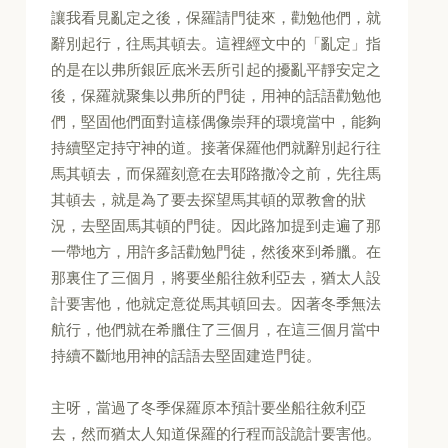
讓我看見亂定之後，保羅請門徒來，勸勉他們，就
辭別起行，往馬其頓去。這裡經文中的「亂定」指
的是在以弗所銀匠底米丟所引起的擾亂平靜安定之
後，保羅就聚集以弗所的門徒，用神的話語勸勉他
們，堅固他們面對這樣偶像崇拜的環境當中，能夠
持續堅定持守神的道。接著保羅他們就辭別起行往
馬其頓去，而保羅刻意在去耶路撒冷之前，先往馬
其頓去，就是為了要去探望馬其頓的眾教會的狀
況，去堅固馬其頓的門徒。因此路加提到走遍了那
一帶地方，用許多話勸勉門徒，然後來到希臘。在
那裏住了三個月，將要坐船往敘利亞去，猶太人設
計要害他，他就定意從馬其頓回去。因著冬季無法
航行，他們就在希臘住了三個月，在這三個月當中
持續不斷地用神的話語去堅固建造門徒。
主呀，當過了冬季保羅原本預計要坐船往敘利亞
去，然而猶太人知道保羅的行程而設詭計要害他。