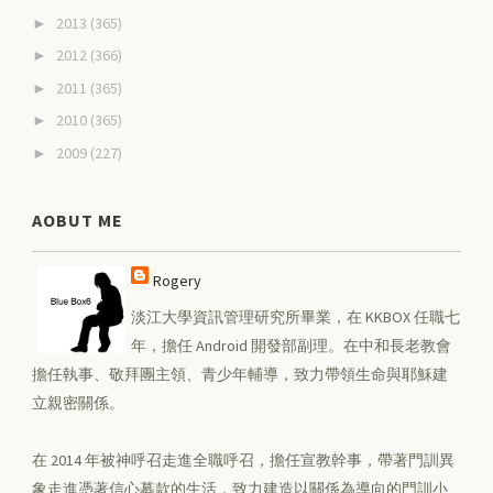
2013
(365)
►
2012
(366)
►
2011
(365)
►
2010
(365)
►
2009
(227)
►
AOBUT ME
Rogery
淡江大學資訊管理研究所畢業，在 KKBOX 任職七
年，擔任 Android 開發部副理。在中和長老教會
擔任執事、敬拜團主領、青少年輔導，致力帶領生命與耶穌建
立親密關係。
在 2014 年被神呼召走進全職呼召，擔任宣教幹事，帶著門訓異
象走進憑著信心募款的生活，致力建造以關係為導向的門訓小