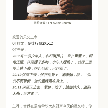
圖片來源：Fellowship Church
親愛的天父上帝:
QT經文：
使徒行傳20:1-12
QT亮光：
20:9
有一個少年人，名叫
猶推古
，坐在
窗臺
上，
困
倦沉睡
。保羅
講了多時
，少年人
睡熟
了，就從三層
樓上
掉下去
；扶起他來，已經
死了
。
20:10
保羅
下去
，
伏在他身上
，
抱著他
，說：「你
們
不要發慌
，他的
靈魂還在身上
。」
20:11
保羅又
上去
，
擘餅
，
吃了
，
談論許久
，
直到
天亮
，這
才走
了。
主呀，當我在晨禱帶領大家對齊今天的經文時，你