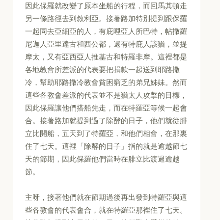
因此保羅就改變了原本坐船的行程，而回馬其頓走
另一條路徑去到敘利亞。接著路加特別提到跟保羅
一起同去亞細亞的人，有庇哩亞人所巴特，帖撒羅
尼迦人亞里達古和西公都，還有特庇人該猶，並提
摩太，又有亞西亞人推基古和特羅非摩。這裡都是
各地教會所差派的代表要把捐款一起送到耶路撒
冷，幫助耶路撒冷教會貧困窮乏的弟兄姊妹。然而
這些各教會差派的代表並不是猶太人攻擊的目標，
因此保羅讓他們搭船先走，而在特羅亞等候一起會
合。接著路加就提到過了除酵的日子，他們就從腓
立比開船，五天到了特羅亞，和他們相會，在那裏
住了七天。這裡「除酵的日子」指的就是逾越節七
天的節期，因此保羅他們當時在腓立比渡過逾越
節。
主呀，接著他們就在節期過後再出發到特羅亞與這
些各教會的代表會合，就在特羅亞那裡住了七天。