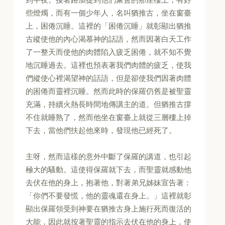
些燈燭，而有一個少年人，名叫猶推古，坐在窗臺
上，困倦沉睡。這裡的「困倦沉睡」就彰顯出猶推
古縱使他的內心渴慕神的話語，然而因著白天工作
了一整天而使他的肉體陷入疲乏困倦，就不知不覺
地沉睡過去。這裡也預表著我們肉體的疲乏，使我
們縱使心裡渴望神的話語，但是卻使我們因著肉體
的困倦而靈裡沉睡。然而此時的保羅仍舊是被聖靈
充滿，持續火熱長時間地傳講主的道。但猶推古撐
不住就睡熟了，然而他坐在窗臺上就從三層樓上掉
下去，當他們扶起他來時，發現他已經死了。
主呀，然而這樣的意外中斷了保羅的講道，也引起
極大的騷動。這使得保羅就下去，而聖靈就感動他
去伏在他的身上，抱著他，對著弟兄姊妹宣告著：
「你們不要發慌，他的靈魂還在身上。」這裡就彰
顯出保羅領受到神要在猶推古身上施行死而復活的
大能，因此就按著聖靈的指示去伏在他的身上，使