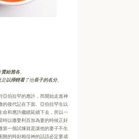
分
賣給雅各
。
就是
以掃輕看
了他
長子的名分
。
對亞伯拉罕的應許，而開始走進神
撒的後代記在下面。亞伯拉罕生以
生命和應許繼續延續下去，所以一
當時以撒娶利百加為妻的時候正好
撒第一個試煉就是讓他的妻子不生
困難的時刻相信神的話語必定要成