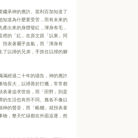
要繼承神的應許。當利百加知道了
他知道為什麼要受苦，而有未來的
先產出來的身體發紅，渾身有毛，
這裡的「紅」在原文跟「以東」同
」預表著屬乎血氣，而「渾身有
生了以掃的兄弟，手抓住以掃的腳
滿滿經過二十年的禱告，神的應許
漸地長大，以掃善於打獵，常常都
預表著追求世俗，而「田野」則是
擇的生活也有所不同。雅各不像以
聽神的聲音，而「帳棚」就預表著
事物，整天忙碌都在外面追逐，然