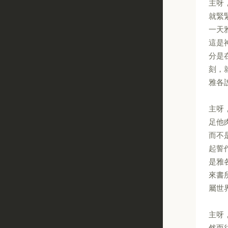
主呀
就緊
一天
這是
分是
刻，
雅各
主呀
足他
而不
起誓
是雅
來書
屬世
主呀
然而