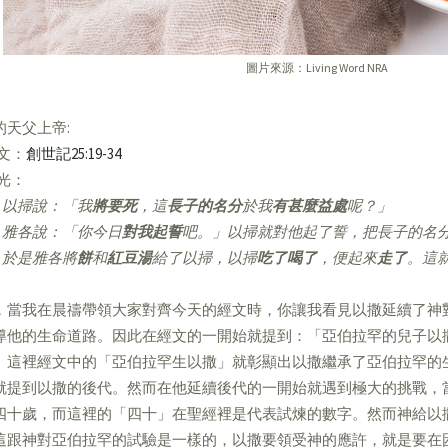
圖片來源：Living Word NRA
的天父上帝:
經文：
創世記25:19-34
亮光：
以掃說：「我
將要死
，這
長子的名分
於我
有甚麼益處
呢？」
雅各說：「你今日
對我起誓
吧。」以掃就對他起了誓，把長子的名
於是雅各將
餅
和
紅豆湯
給了以掃，以掃
吃了喝了
，便起來
走了
。這
，當我在晨禱帶領大家對齊今天的經文時，你讓我看見以撒延續了神
導他的生命道路。因此在經文的一開始就提到：「亞伯拉罕的兒子以
」這裡經文中的「亞伯拉罕生以撒」就彰顯出以撒繼承了亞伯拉罕的
就提到以撒的後代。然而在他延續後代的一開始就遇到極大的挑戰，
四十歲，而這裡的「四十」在聖經裡是代表試煉的數字。然而神給以
這跟神對亞伯拉罕的試驗是一樣的，以撒要領受神的應許，就是要在