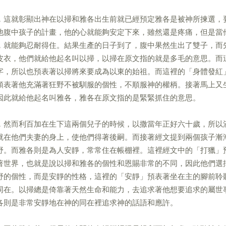
，這就彰顯出神在以掃和雅各出生前就已經預定雅各是被神所揀選，
他腹中孩子的計畫，他的心就能夠安定下來，雖然還是疼痛，但是當
，就能夠忍耐得住。結果生產的日子到了，腹中果然生出了雙子，而
皮衣，他們就給他起名叫以掃，以掃在原文指的就是多毛的意思。而
字，所以也預表著以掃將來要成為以東的始祖。而這裡的「身體發紅
預表著他充滿著狂野不被馴服的個性，不順服神的權柄。接著馬上又
因此就給他起名叫雅各，雅各在原文指的是緊緊抓住的意思。
，然而利百加在生下這兩個兒子的時候，以撒當年正好六十歲，所以
就在他們夫妻的身上，使他們得著後嗣。而接著經文提到兩個孩子漸
野。而雅各則是為人安靜，常常住在帳棚裡。這裡經文中的「打獵」
著世界，也就是說以掃和雅各的個性和恩賜非常的不同，因此他們選
野的個性，而是安靜的性格，這裡的「安靜」預表著坐在主的腳前聆
同在。以掃總是倚靠著天然生命和能力，去追求著他想要追求的屬世
各則是非常安靜地在神的同在裡追求神的話語和應許。