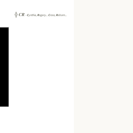
CR
╬
-
C
ynthia,
R
ogery...
C
ross,
R
eborn...