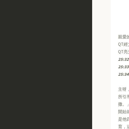
親愛
QT
QT
25:32
25:33
25:34
主呀
所引
撒。
開始
是他
育，