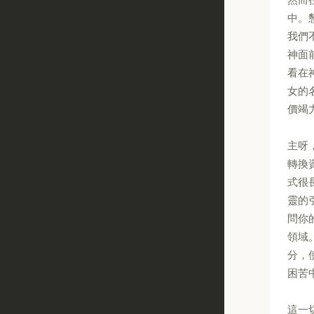
中。
我們
神面
看在
女的
價竭
主呀
轉換
式很
靈的
問你
領域
分，
困苦
這一