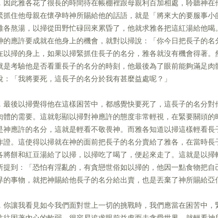
，因此雅各花了很長的時間待在帳棚裡跟母親利百加相處，聆聽神在
緊抓住他母親在懷孕時神所賜給他的話語，就是「將來大的要服事小
雅各熬湯，以掃從田野忙碌回來累昏了，他就求雅各把這紅湯給他喝
神的應許要成就在他身上的機會，就對以掃說：「你今日把長子的名
在以掃的身上，如果以掃緊抓住長子的名分，雅各就沒有機會得著。
就是考驗他是否看重長子的名分的時刻，他最後為了眼前能夠滿足肉
說：「我將要死，這長子的名分於我有甚麼益處呢？」
，最後以掃覺得他在這樣困苦中，都感覺快要死了，這長子的名分對
肉體的需要。這就彰顯以掃對神應許的態度非常輕視，在緊要關頭的
是神應許的名分，這就是輕看不敬畏神。而雅各知道以掃這樣輕看長
作證。這使得以掃就在神的面前把長子的名分賣給了雅各，在當時長
各將餅和紅豆湯給了以掃，以掃吃了喝了，便起來走了。這就是以掃
所提到：「恐怕有淫亂的，有貪戀世俗如以掃的，他因一點食物把自
界的事物，就把神賜給他長子的名分給出賣，也是丟棄了神所賜給亞
，你讓我看見如今我們面對世上一切的挑戰時，我們應當在困苦中，
往往因著內心的軟弱，很容易追求眼前益處而去貪愛世界，就輕看神