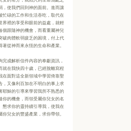
弱，使我們回到神的面前。進而讓
被忙碌的工作和生活吞吃，取代在
世界裡的享受和眼前的益處，就輕
每個跟隨神的機會，而看重屬神兒
突破肉體軟弱疲乏的困境，付上代
得著從神而來永恆的生命和產業。
夠完成解析信件內容的奉獻資訊，
而就在我快四十歲，已經脫離寫程
我在面對這全新領域中學習倚靠聖
告，又像利百加在不明白的事上求
著耶穌的引導來學習我所不熟悉的
隨你的機會，而領受屬你兒女的名
。懇求你的靈持續引導我，使我在
屬你兒女的豐盛產業，求你帶領。