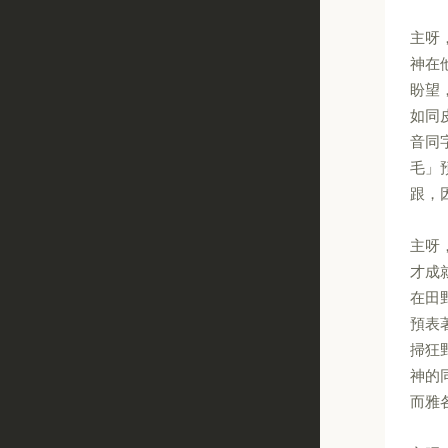
主呀
神在
盼望
如同
音同
毛」
跟，
主呀
才成
在田
預表
掃狂
神的
而雅