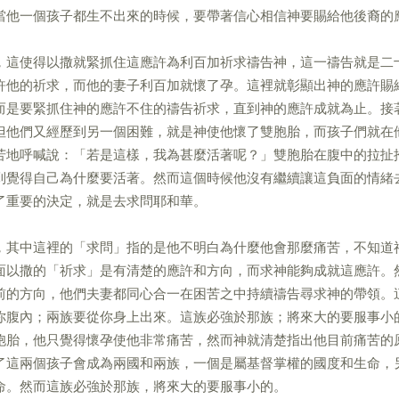
當他一個孩子都生不出來的時候，要帶著信心相信神要賜給他後裔的
，這使得以撒就緊抓住這應許為利百加祈求禱告神，這一禱告就是二
許他的祈求，而他的妻子利百加就懷了孕。這裡就彰顯出神的應許賜
而是要緊抓住神的應許不住的禱告祈求，直到神的應許成就為止。接
但他們又經歷到另一個困難，就是神使他懷了雙胞胎，而孩子們就在
苦地呼喊說：「若是這樣，我為甚麼活著呢？」雙胞胎在腹中的拉扯
到覺得自己為什麼要活著。然而這個時候他沒有繼續讓這負面的情緒
了重要的決定，就是去求問耶和華。
，其中這裡的「求問」指的是他不明白為什麼他會那麼痛苦，不知道
面以撒的「祈求」是有清楚的應許和方向，而求神能夠成就這應許。
前的方向，他們夫妻都同心合一在困苦之中持續禱告尋求神的帶領。
你腹內；兩族要從你身上出來。這族必強於那族；將來大的要服事小
胞胎，他只覺得懷孕使他非常痛苦，然而神就清楚指出他目前痛苦的
了這兩個孩子會成為兩國和兩族，一個是屬基督掌權的國度和生命，
命。然而這族必強於那族，將來大的要服事小的。