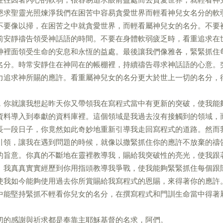
懇求聖靈光照煉淨我們在困苦中容易貪愛世界而輕看神兒女名分的軟
不要像以掃，在困苦之中就貪愛世界，而輕看屬神兒女的名分。不要
前安靜禱告領受神話語的時間。不要在身體軟弱疲乏時，看重追求在
神裡面領受生命的安息和永恆的益處。最後讓我們像雅各，緊緊抓住
名分。時常安靜住在神同在的帳棚裡，持續禱告尋求神話語的心意。
力追求神所賜的應許。看重屬神兒女的名分更大於世上一切的名分，
，你就讓我想起昨天你又帶領我在寫程式當中有更新的突破，使我能
資料導入到奉獻的資料庫裡。這個領域是我過去沒有接觸到的領域，
長一段日子，你竟然如此奇妙地重新引導我走回寫程式的道路。然而
引領，讓我在遇到問題的時候，就像以撒緊抓住你的應許不放棄的禱
的旨意。你真的不斷地在靈裡教導我，賜給我突破性的亮光，使我跟
。我真真實實經歷到你用指頭教導我爭戰，使我能夠緊緊抓住每個跟
使我如今能夠使用過去你所賞賜給我寫程式的恩賜，來得著你的應許
中能堅持緊抓不輕看你兒女的名分，在撰寫程式和門訓生命當中得著
切的感謝與祈求都是奉靠主耶穌基督的名求，阿們。