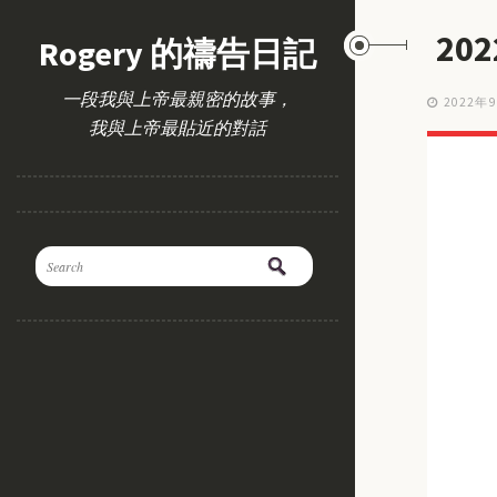
20
Rogery 的禱告日記
一段我與上帝最親密的故事，
2022年
我與上帝最貼近的對話