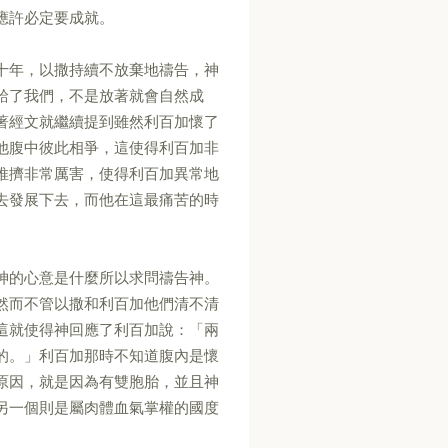
應許必定要成就。
十年，以撒持續不放棄地禱告，神
給了我們，不是放著就會自然成
著經文就繼續提到雖然利百加懷了
他腹中彼此相爭，這使得利百加非
推擠非常厲害，使得利百加異常地
去發展下去，而他在這最痛苦的時
神的心意是什麼所以求問禱告神。
然而不管以撒和利百加他們清不清
這就使得神回應了利百加說：「兩
的。」利百加那時不知道腹內是懷
原因，就是因為有雙胞胎，並且神
另一個則是屬肉體血氣掌權的國度