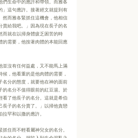
他們生命中的應許和帶領。而雅各
的」這句應許。接著經文就提到有
。然而雅各緊抓住這機會，他相信
分賣給我吧。」因為現在長子的名
然而就在以掃身體疲乏困苦的時
體的需要，他按著肉體的本能回應
他並沒有任何益處，又不能馬上滿
時候，他看重的是他肉體的需要，
子名分的態度，就要他在神的面前
子的名分不值得眼前的紅豆湯。於
輕看了他長子的名分。這就是希伯
己長子的名分賣了。」以掃他貪戀
伯拉罕和以撒的應許。
緊抓住而不輕看屬神兒女的名分。
兒女的名分，就陷入到生命混亂之