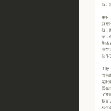
就。
主呀
就應
就，
孕，
常痛
痛苦
刻作
主呀
而前
楚眼
國在
了雙
預言
和生