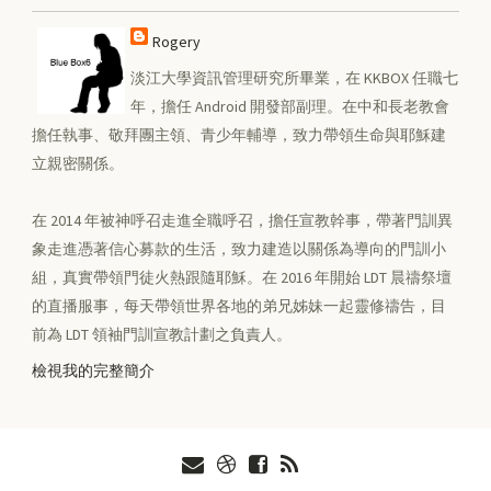
Rogery
淡江大學資訊管理研究所畢業，在 KKBOX 任職七
年，擔任 Android 開發部副理。在中和長老教會
擔任執事、敬拜團主領、青少年輔導，致力帶領生命與耶穌建
立親密關係。
在 2014 年被神呼召走進全職呼召，擔任宣教幹事，帶著門訓異
象走進憑著信心募款的生活，致力建造以關係為導向的門訓小
組，真實帶領門徒火熱跟隨耶穌。在 2016 年開始 LDT 晨禱祭壇
的直播服事，每天帶領世界各地的弟兄姊妹一起靈修禱告，目
前為 LDT 領袖門訓宣教計劃之負責人。
檢視我的完整簡介