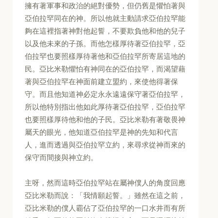
擁有著軍事和政治的絕對優勢，但仍舊是懼怕著與
亞伯拉罕同在的神。所以他就主動請求亞伯拉罕能
夠在這裡指著神對他起誓，不要欺負他和他的兒子
以及他未來的子孫。而他怎樣厚待著亞伯拉罕，亞
伯拉罕也要照樣厚待著他和亞伯拉罕所寄居這地的
民。亞比米勒懼怕有神同在的亞伯拉罕，而渴望藉
著與亞伯拉罕在神面前建立盟約，來使他得著保
守。而且他知道神必定永永遠遠保守著亞伯拉罕，
所以他特別指出他如此厚待著亞伯拉罕，亞伯拉罕
也要照樣厚待他和他的子民。亞比米勒有著敬畏神
屬天的眼光，他知道亞伯拉罕是神的先知和代言
人，進而透過與亞伯拉罕立約，來尋求從神而來的
保守而間接與神立約。
主呀，然而這時亞伯拉罕站在屬神僕人的角度回應
亞比米勒而說：「我情願起誓。」雖然在這之前，
亞比米勒的僕人霸佔了亞伯拉罕的一口水井而有所