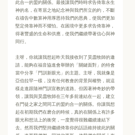
此合一的盟約關係。最後讓我們時時求告倚靠永生
神的名，在寄居之地紀念神與我們所立的約，不斷
在禱告中數算神用厚恩待我們的恩典，使我們更加
堅定倚靠神而不懼怕。在困境中更多求告倚靠神，
得著豐盛的生命和供應，使我們繼續帶著信心與神
同行。
主呀，你就讓我想起昨天我接收到了昊霝牧師的邀
請，能夠在福音協進會舉辦的「關鍵面對」的特會
當中分享「門訓新眼光」的主題。主呀，我就像是
亞伯拉罕一樣，沒有任何教會的背景與權勢，就這
樣走進跟隨神門訓宣教的道路。但因著神奇妙的帶
領，讓我與昊霝牧師在三年多前連結在一起，建立
在門徒之家之間同工的盟約合一的關係。你讓我想
起在初期我們在磨合的時候，真的在關係上有許多
眼光和想法上的衝突，一度覺得很難繼續連結下
去。然而我們堅持繼續倚靠你的話語維持彼此的關