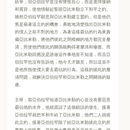
紛爭，但亞伯拉罕並沒有懷恨在心，而是選擇接納
和寬容，使他情願起誓跟亞比米勒立下和平之約。
雖然亞伯拉罕願意與亞比米勒建立盟約，但是他仍
舊是藉著這立約的機會，勇敢地清楚指出亞比米勒
的僕人之前不對的地方，為著這樣霸佔的行為來責
備亞比米勒，將他們彼此之間模糊的地方都完全釐
清，而使他們彼此的關係能夠得著釐清和修復。而
亞比米勒回應說是誰做這件事他並不知道，而且亞
伯拉罕也沒有告訴他，他今天才聽見，所以這並不
是他所指使僕人要去霸佔的行為。這樣的彼此的釐
清問題，就解決亞伯拉罕和亞比米勒之間關係的疑
慮。
主呀，當亞伯拉罕知道亞比米勒的心並沒有要惡意
霸佔他的水井，他就原諒了這個錯誤的發生。接著
亞伯拉罕就把羊和牛給了亞比米勒，他們二人就彼
此立約，接著亞伯拉罕除了給亞比米勒彼此立約所
要獻上的牲畜，另外把七隻母羊羔另放在一處，代