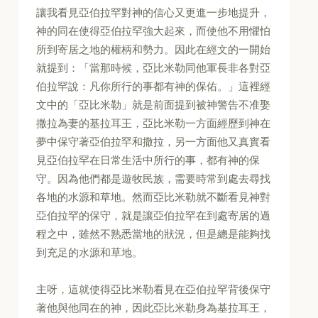
讓我看見亞伯拉罕對神的信心又更進一步地提升，
神的同在使得亞伯拉罕強大起來，而使他不用懼怕
所到寄居之地的權柄和勢力。因此在經文的一開始
就提到：「當那時候，亞比米勒同他軍長非各對亞
伯拉罕說：凡你所行的事都有神的保佑。」這裡經
文中的「亞比米勒」就是前面提到被神警告不准娶
撒拉為妻的基拉耳王，亞比米勒一方面經歷到神在
夢中保守著亞伯拉罕和撒拉，另一方面他又真實看
見亞伯拉罕在日常生活中所行的事，都有神的保
守。因為他們都是遊牧民族，需要時常到處去尋找
各地的水源和草地。然而亞比米勒就不斷看見神對
亞伯拉罕的保守，就是讓亞伯拉罕在到處寄居的過
程之中，雖然不熟悉當地的狀況，但是總是能夠找
到充足的水源和草地。
主呀，這就使得亞比米勒看見在亞伯拉罕背後保守
著他與他同在的神，因此亞比米勒身為基拉耳王，