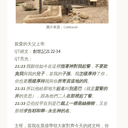
圖片來源：Cafetorah
親愛的天父上帝:
QT經文：
創世記21:22-34
QT亮光：
21:23
我願你如今在這裡
指著神對我起誓
，
不要欺
負我
與我的
兒子
，並我的
子孫
。我
怎樣厚待
了你，
你也要
照樣厚待
我與你
所寄居這地的民
。
21:31
所以他給那地方
起名
叫
別是巴
（就是
盟誓的
井
的意思），因為他們二人
在那裡起了誓
。
21:33
亞伯拉罕在別是巴
栽上一棵垂絲柳樹
，又在
那裡
求告耶和華
─
永生神的名
。
主呀，當我在晨禱帶領大家對齊今天的經文時，你