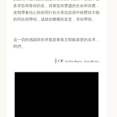
多求告倚靠你的名，得著從你豐盛的生命和供應，
使我帶著信心與你同行在分享信息當中經歷你大能
的同在與帶領，成就你榮耀的旨意，求你帶領。
這一切的感謝與祈求都是奉靠主耶穌基督的名求，
阿們。
CR
╬
-
C
ynthia,
R
ogery...
C
ross,
R
eborn...