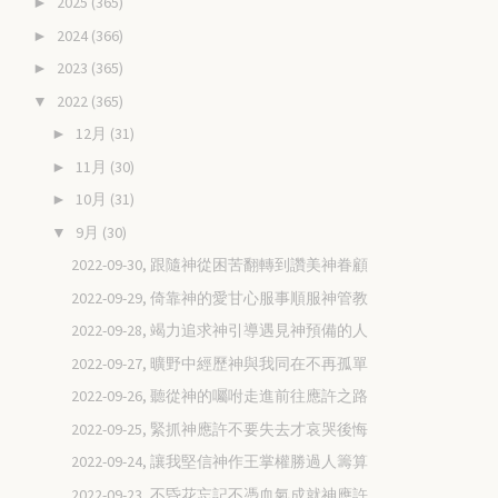
2025
(365)
►
2024
(366)
►
2023
(365)
►
2022
(365)
▼
12月
(31)
►
11月
(30)
►
10月
(31)
►
9月
(30)
▼
2022-09-30, 跟隨神從困苦翻轉到讚美神眷顧
2022-09-29, 倚靠神的愛甘心服事順服神管教
2022-09-28, 竭力追求神引導遇見神預備的人
2022-09-27, 曠野中經歷神與我同在不再孤單
2022-09-26, 聽從神的囑咐走進前往應許之路
2022-09-25, 緊抓神應許不要失去才哀哭後悔
2022-09-24, 讓我堅信神作王掌權勝過人籌算
2022-09-23, 不昏花忘記不憑血氣成就神應許