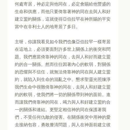
何處寄居，神必定與他同在，必定會賜給他豐盛的
生命和供應，而他只要倚靠著神的同在去與人和好
建立盟約關係，這就使得亞伯拉罕在神所賜的平安
當中在非利士人的地寄居了多日。
主呀，你讓我看見如今我們也像亞伯拉罕一樣寄居
在這地上，必須要面對許多世上關係上的衝突和問
題。我們應當倚靠神的同在，去與人和好而建立盟
約的合一關係。然而往往因著內心的軟弱，對關係
的恐懼與不信任，就無法倚靠神的同在與人建立盟
約，就陷入到生命的混亂之中。懇求聖靈光照煉淨
我們生命中很難倚靠神的同在，去與人和好建立盟
約的軟弱，使我們將一切的關係帶到神的面前。進
而讓我們倚靠神的同在，竭力與人和好建立盟約合
一的關係和連結。更堅定相信神的同在保護著我
們，不受任何仇敵的侵害。在關係衝突中用神的愛
去接納包容，勇敢釐清問題，與人在神面前建立彼