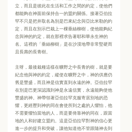
立，而且是彼此在生活和工作之間的約定，使他們
都能夠在神面前保持合一的盟約關係。接著亞伯拉
罕不只是把井取名為別是巴來紀念與亞比米勒的約
定，而且在別示巴栽上一棵垂絲柳樹，使他能夠紀
念與神的約定，就在那裡求告著耶和華永生神的
名。這裡的「垂絲柳樹」是在沙漠地帶非常堅硬而
且長壽的長青樹。
主呀，最後栽種這樣在曠野之中長青的樹，就是要
紀念他與神的約定，縱使在曠野之中，神的供應仍
舊是豐盛，而且神是信實直到永遠的神。亞伯拉罕
在別是巴更深認識到神是永遠信實，永遠能夠使他
豐盛的神。神帶領著亞伯拉罕克服寄居別地的恐
懼，更經歷到神的同在會使所到之處的人懼怕，他
不需要懼怕當地的人，而是要倚靠神的同在，跟當
地的人和好建立盟約。這是亞伯拉罕對神的信心更
進一步的提升和突破，讓他知道他不管跟隨神去到