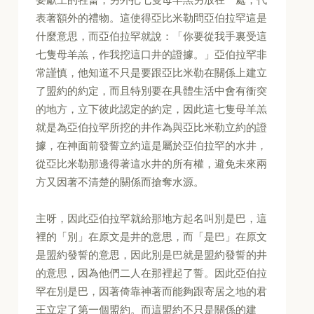
表著額外的禮物。這使得亞比米勒問亞伯拉罕這是
什麼意思，而亞伯拉罕就說：「你要從我手裏受這
七隻母羊羔，作我挖這口井的證據。」亞伯拉罕非
常謹慎，他知道不只是要跟亞比米勒在關係上建立
了盟約的約定，而且特別要在具體生活中會有衝突
的地方，立下彼此認定的約定，因此這七隻母羊羔
就是為亞伯拉罕所挖的井作為與亞比米勒立約的證
據，在神面前發誓立約這是屬於亞伯拉罕的水井，
從亞比米勒那邊得著這水井的所有權，避免未來兩
方又因著不清楚的關係而搶奪水源。
主呀，因此亞伯拉罕就給那地方起名叫別是巴，這
裡的「別」在原文是井的意思，而「是巴」在原文
是盟約發誓的意思，因此別是巴就是盟約發誓的井
的意思，因為他們二人在那裡起了誓。因此亞伯拉
罕在別是巴，因著倚靠神著而能夠跟寄居之地的君
王立定了第一個盟約。而這盟約不只是關係的建