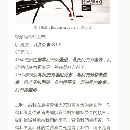
圖片來源：Redeemer Lutheran Church
親愛的天父上帝:
QT經文：
以賽亞書53:1-9
QT亮光：
53:4
他誠然
擔當
我們的
憂患
，
背負
我們的
痛苦
；我
們卻以為他受責罰，被神擊打苦待了。
53:5
哪知他
為我們的過犯受害
，
為我們的罪孽壓
傷
。因他受的
刑罰
，我們
得平安
；因他受的
鞭傷
，
我們
得醫治
。
主呀，當我在晨禱帶領大家對齊今天的經文時，你
讓我看見你透過先知以賽亞對於耶穌受害的預言，
提到祂誠然擔當我們的憂患，背負我們的痛苦。你
讓我看見耶穌的受苦和受死是為了我們，而不是為