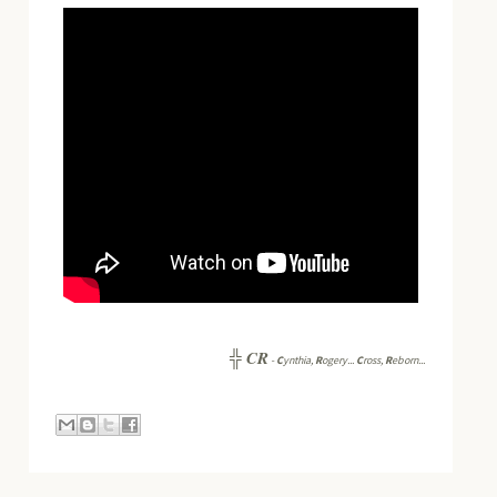
CR
╬
-
C
ynthia,
R
ogery...
C
ross,
R
eborn...