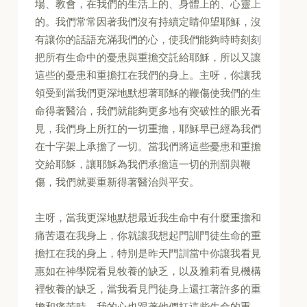
場、教會，在我們的生活上的、身體上的、心靈上
的。我們常常因著我們沒有持續定睛仰望耶穌，沒
有讓你的話語充滿我們的心，使我們能夠時時刻刻
把所有生命中的憂患與重擔交託給耶穌，所以又讓
這些的憂患和重擔扛在我們的身上。主呀，你讓我
領受到當我們更深地默想著耶穌的鞭傷使我們的生
命得著醫治，我們就能夠更多地有突破性的眼光看
見，我們身上所扛的一切重擔，耶穌早已經為我們
在十字架上承擔了一切。當我們將這些憂患和重擔
交給耶穌，讓耶穌為我們承擔這一切的刑罰與鞭
傷，我們就要重新得著醫治與平安。
主呀，當我更深地默想最近我生命中有什麼重擔和
痛苦還在我身上，你就讓我想起門訓門徒生命的重
擔扛在我的身上，特別是昨天門訓當中你讓我看見
惠如在神學院看見牧養的缺乏，以及雅莉看見機構
裡牧養的缺乏，當我看見門徒身上還扛著許多的重
擔和痛苦時，我的心也跟著他們扛這些生命的重