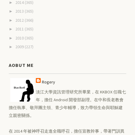
2014
(365)
►
2013
(365)
►
2012
(366)
►
2011
(365)
►
2010
(365)
►
2009
(227)
►
AOBUT ME
Rogery
淡江大學資訊管理研究所畢業，在 KKBOX 任職七
年，擔任 Android 開發部副理。在中和長老教會
擔任執事、敬拜團主領、青少年輔導，致力帶領生命與耶穌建
立親密關係。
在 2014 年被神呼召走進全職呼召，擔任宣教幹事，帶著門訓異