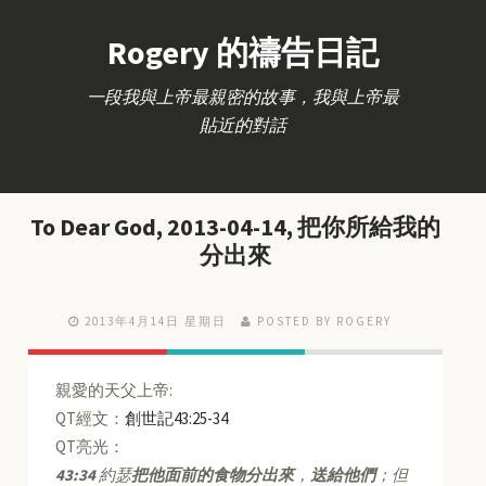
Rogery 的禱告日記
一段我與上帝最親密的故事，我與上帝最
貼近的對話
To Dear God, 2013-04-14, 把你所給我的
分出來
2013年4月14日 星期日
POSTED BY ROGERY
親愛的天父上帝:
QT經文：
創世記43:25-34
QT亮光：
43:34
約瑟
把他面前的食物分出來
，
送給他們
；但