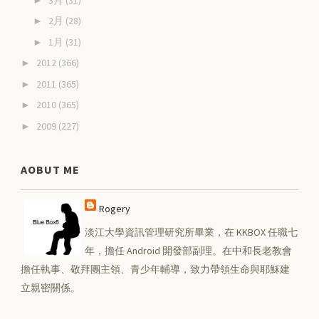
2月
(28)
►
1月
(31)
►
2012
(366)
►
2011
(365)
►
2010
(365)
►
2009
(227)
►
AOBUT ME
Rogery
淡江大學資訊管理研究所畢業，在 KKBOX 任職七
年，擔任 Android 開發部副理。在中和長老教會
擔任執事、敬拜團主領、青少年輔導，致力帶領生命與耶穌建
立親密關係。