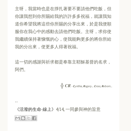
主呀，我當時也是在掙扎著要不要請他們吃飯，但
你讓我想到你所賜給我的許許多多祝福，就讓我知
道你希望我將這些你所賜的分享出來，於是我便順
服你在我心中的感動去請他們吃飯。主呀，求你使
我繼續保持著慷慨的心，使我能夠更多的將你所給
我的分出來，使更多人得著祝福。
這一切的感謝與祈求都是奉靠主耶穌基督的名求，
阿們。
CR
╬
-
C
ynthia,
R
ogery...
C
ross,
R
eborn...
--
《活潑的生命-線上》
4/14, 一同參與神的旨意