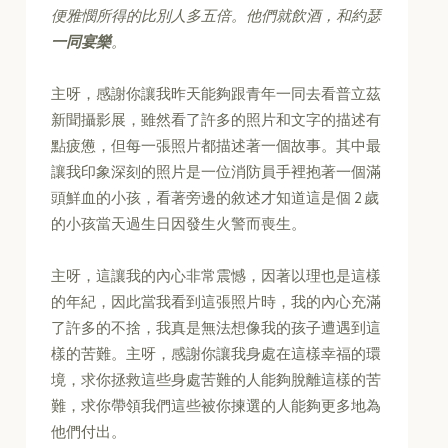
便雅憫所得的比別人多五倍。他們就飲酒，和約瑟
一同宴樂
。
主呀，感謝你讓我昨天能夠跟青年一同去看普立茲
新聞攝影展，雖然看了許多的照片和文字的描述有
點疲憊，但每一張照片都描述著一個故事。其中最
讓我印象深刻的照片是一位消防員手裡抱著一個滿
頭鮮血的小孩，看著旁邊的敘述才知道這是個 2 歲
的小孩當天過生日因發生火警而喪生。
主呀，這讓我的內心非常震憾，因著以理也是這樣
的年紀，因此當我看到這張照片時，我的內心充滿
了許多的不捨，我真是無法想像我的孩子遭遇到這
樣的苦難。主呀，感謝你讓我身處在這樣幸福的環
境，求你拯救這些身處苦難的人能夠脫離這樣的苦
難，求你帶領我們這些被你揀選的人能夠更多地為
他們付出。