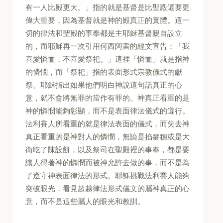
有一人比殿更大。」指的就是基督是比聖殿還要更
偉大重要，因為基督就是神的殿真正的實體。這一
切的律法和聖殿的事奉都是主耶穌基督親自設立
的，而耶穌再一次引用何西阿書的經文宣告：「我
喜愛憐恤，不喜愛祭祀。」這裡「憐恤」就是指神
的憐憫，而「祭祀」指的表面形式宗教儀式的獻
祭。耶穌指出如果他們明白神說這句話真正的心
意，就不會將無罪的當作有罪的。神真正看重的是
神的憐憫能夠彰顯，而不是表面律法儀式的遵行。
法利賽人所看重的就是律法表面的儀式，而失去神
真正看重的是神對人的憐憫，無論是掐麥穗或是大
衛吃了陳設餅，以及祭司在聖殿裡的事奉，都是要
讓人得著神的憐憫而被神允許去做的事，而不是為
了遵守神表面律法的形式。耶穌挑戰法利賽人能夠
突破眼光，看見超越律法形式儀文的屬神真正的心
意，而不是這些屬人的眼光和教訓。