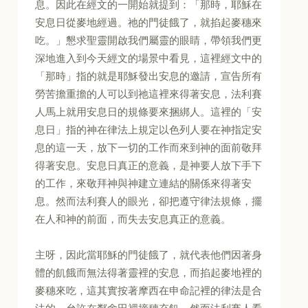
息。因此在經文的一開始就提到：「那時，耶穌在
安息日從麥地經過。祂的門徒餓了，就掐起麥穗來
吃。」懇求聖靈開啟我們屬靈的眼睛，帶領我們更
深地進入到今天經文的場景中看見，這裡經文中的
「那時」指的就是耶穌發出安息的邀請，宣告所有
勞苦擔重擔的人可以到祂這裡來得著安息，法利賽
人馬上就用安息日的規條要來捆綁人。這裡的「安
息日」指的神在律法上規定以色列人要在神指定安
息的這一天，放下一切的工作而來到神的面前敬拜
得著安息。安息日真正的意義，是神要人放下手下
的工作，來敬拜神與神建立連結的關係來得著安
息。然而法利賽人的眼光，卻把遵守律法規條，擺
在人和神的前面，而失去安息真正的意義。
主呀，因此當耶穌的門徒餓了，就代表他們因著身
體的飢餓而無法得著靈裡的安息，而掐起麥地裡的
麥穗來吃，這其實按著摩西在申命記裡的律法是合