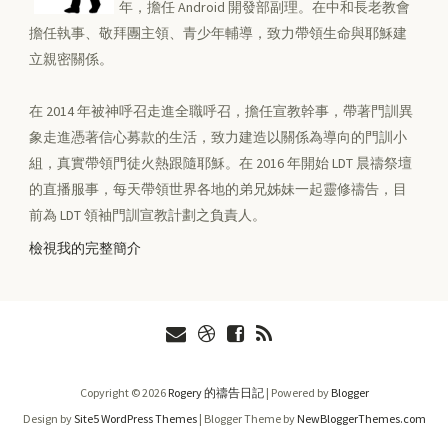
年，擔任 Android 開發部副理。在中和長老教會
擔任執事、敬拜團主領、青少年輔導，致力帶領生命與耶穌建
立親密關係。
在 2014 年被神呼召走進全職呼召，擔任宣教幹事，帶著門訓異
象走進憑著信心募款的生活，致力建造以關係為導向的門訓小
組，真實帶領門徒火熱跟隨耶穌。在 2016 年開始 LDT 晨禱祭壇
的直播服事，每天帶領世界各地的弟兄姊妹一起靈修禱告，目
前為 LDT 領袖門訓宣教計劃之負責人。
檢視我的完整簡介
Copyright ©
2026
Rogery 的禱告日記
| Powered by
Blogger
Design by
Site5 WordPress Themes
| Blogger Theme by
NewBloggerThemes.com