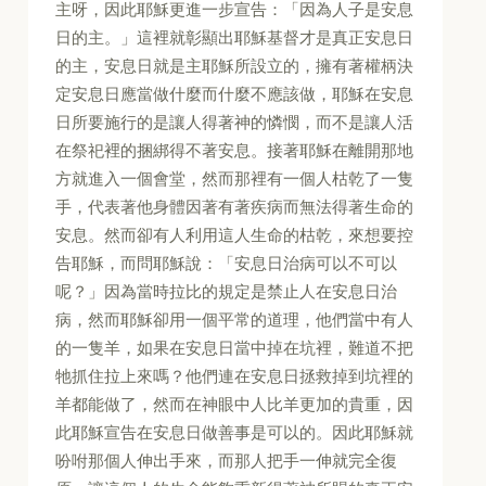
主呀，因此耶穌更進一步宣告：「因為人子是安息
日的主。」這裡就彰顯出耶穌基督才是真正安息日
的主，安息日就是主耶穌所設立的，擁有著權柄決
定安息日應當做什麼而什麼不應該做，耶穌在安息
日所要施行的是讓人得著神的憐憫，而不是讓人活
在祭祀裡的捆綁得不著安息。接著耶穌在離開那地
方就進入一個會堂，然而那裡有一個人枯乾了一隻
手，代表著他身體因著有著疾病而無法得著生命的
安息。然而卻有人利用這人生命的枯乾，來想要控
告耶穌，而問耶穌說：「安息日治病可以不可以
呢？」因為當時拉比的規定是禁止人在安息日治
病，然而耶穌卻用一個平常的道理，他們當中有人
的一隻羊，如果在安息日當中掉在坑裡，難道不把
牠抓住拉上來嗎？他們連在安息日拯救掉到坑裡的
羊都能做了，然而在神眼中人比羊更加的貴重，因
此耶穌宣告在安息日做善事是可以的。因此耶穌就
吩咐那個人伸出手來，而那人把手一伸就完全復