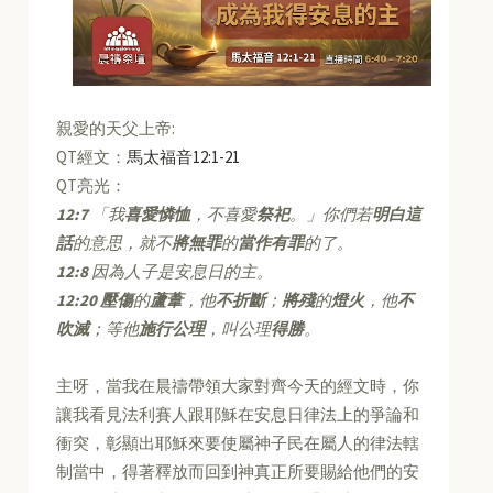
親愛的天父上帝:
QT經文：
馬太福音12:1-21
QT亮光：
12:7
「我
喜愛憐恤
，不喜愛
祭祀
。」你們若
明白這
話
的意思，就不
將無罪
的
當作有罪
的了。
12:8
因為人子是安息日的主。
12:20
壓傷
的
蘆葦
，他
不折斷
；
將殘
的
燈火
，他
不
吹滅
；等他
施行公理
，叫公理
得勝
。
主呀，當我在晨禱帶領大家對齊今天的經文時，你
讓我看見法利賽人跟耶穌在安息日律法上的爭論和
衝突，彰顯出耶穌來要使屬神子民在屬人的律法轄
制當中，得著釋放而回到神真正所要賜給他們的安