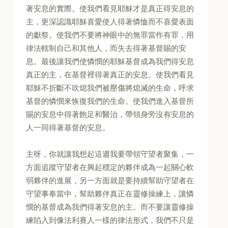
著安息的實際。使我們看見耶穌才是真正得安息的
主，更深認識耶穌喜愛使人得著憐恤而不喜愛表面
的獻祭。使我們不要將神眼中的無罪當作有罪，用
律法轄制自己和其他人，而失去得著基督賜的安
息。最後讓我們使憐憫的耶穌基督成為我們得安息
真正的主，在基督裡得著真正的安息。使我們看見
耶穌不折斷不吹熄我們被壓傷將熄滅的生命，呼求
基督的憐憫來恢復我們的生命。使我們進入基督所
賜的安息中得著飽足和醫治，帶領身旁沒有安息的
人一同得著基督的安息。
主呀，你就讓我想起這週我要帶領守望者聚集，一
方面追蹤守望者在興起穩定的夥伴成為一起關心軟
弱夥伴的進展，另一方面就是要持續幫助守望者在
守望事奉當中，幫助夥伴真正在靈修操練上，讓憐
憫的基督成為我們得著安息的主。而不要讓靈修操
練陷入到像法利賽人一樣的律法形式，我們不只是