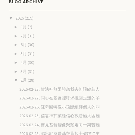
BLOG ARCHIVE
2026
(219)
▼
8月
(7)
►
7月
(31)
►
6月
(30)
►
5月
(31)
►
4月
(30)
►
3月
(31)
►
2月
(28)
▼
2026-02-28, 效法神無限饒恕我去無限饒恕人
2026-02-27, 同心在基督裡呼求挽回走迷的羊
2026-02-26, 謙卑回轉像小孩斷絕絆倒人的罪
2026-02-25, 信靠神芥菜種信心戰勝極大困難
2026-02-24, 瞥見基督變像榮耀走向十架苦難
2026-02-23, 認出耶穌是基督背起十架跟從主