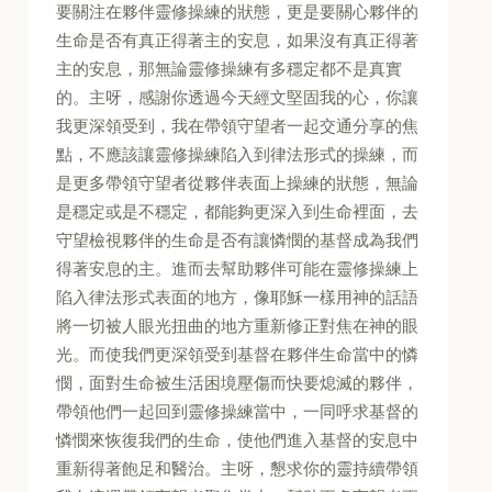
要關注在夥伴靈修操練的狀態，更是要關心夥伴的
生命是否有真正得著主的安息，如果沒有真正得著
主的安息，那無論靈修操練有多穩定都不是真實
的。主呀，感謝你透過今天經文堅固我的心，你讓
我更深領受到，我在帶領守望者一起交通分享的焦
點，不應該讓靈修操練陷入到律法形式的操練，而
是更多帶領守望者從夥伴表面上操練的狀態，無論
是穩定或是不穩定，都能夠更深入到生命裡面，去
守望檢視夥伴的生命是否有讓憐憫的基督成為我們
得著安息的主。進而去幫助夥伴可能在靈修操練上
陷入律法形式表面的地方，像耶穌一樣用神的話語
將一切被人眼光扭曲的地方重新修正對焦在神的眼
光。而使我們更深領受到基督在夥伴生命當中的憐
憫，面對生命被生活困境壓傷而快要熄滅的夥伴，
帶領他們一起回到靈修操練當中，一同呼求基督的
憐憫來恢復我們的生命，使他們進入基督的安息中
重新得著飽足和醫治。主呀，懇求你的靈持續帶領