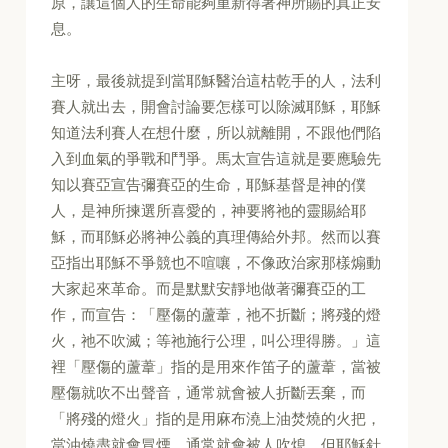
原，讓這個人的生命能夠重新得著神所賜的真正安
息。
主呀，最後就提到當耶穌醫治這枯乾手的人，法利
賽人就出去，開會討論要怎樣可以除滅耶穌，耶穌
知道法利賽人在想什麼，所以就離開，不跟他們陷
入到血氣的爭戰和鬥爭。馬太宣告這就是要應驗先
知以賽亞宣告彌賽亞的生命，耶穌基督是神的僕
人，是神所揀選所喜愛的，神要將祂的靈賜給耶
穌，而耶穌必將神公義的真理傳給外邦。然而以賽
亞指出耶穌不爭競也不喧嚷，不像政治家那樣煽動
大家起來革命。而是默默安靜地做著彌賽亞的工
作，而宣告：「壓傷的蘆葦，祂不折斷；將殘的燈
火，祂不吹滅；等祂施行公理，叫公理得勝。」這
裡「壓傷的蘆葦」指的是用來作笛子的蘆葦，當被
壓傷就吹不出聲音，通常就會被人折斷丟棄，而
「將殘的燈火」指的是用麻布澆上油焚燒的火把，
當油燒盡就會冒煙，通常就會被人吹熄。但耶穌針