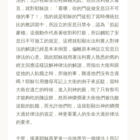
法的，允許在鄰舍田裡摘穗充飢。然而法利賽人看
見，就對耶穌說：「看哪，你的門徒做安息日不可
做的事了！」指的就是耶穌的門徒犯了當時傳統拉
比的教訓當中，所設立的安息日禁令，認為「掐起
麥穗」這個動作代表著收割和打穀，所以觸犯了安
息日不可做工的規定。這裡就彰顯出法利賽人對律
法的解讀已經是本末倒置，偏離原本神設立安息日
律法的心意。因此耶穌就用著法利賽人熟悉的舊約
經文回應這樣誤解神律法的解讀，而指出大衛和跟
從他的人飢餓之時，所做的事，難道他們沒有念過
嗎？耶穌引用撒母耳記上大衛的例子來反駁，當時
大衛在逃亡的時候，進入到神的殿，吃了只有祭司
才能夠吃的陳設餅，然而神憐憫著大衛他們被仇敵
追殺的飢餓，而允許他們吃，這就彰顯出神的憐憫
大過於律法的規定，神更看重人的生命大過於律法
的要求。
主呀，接著耶穌再更進一步地用另一個律法上所記