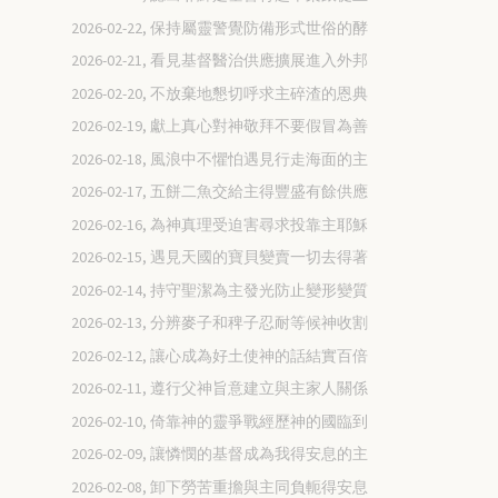
2026-02-22, 保持屬靈警覺防備形式世俗的酵
2026-02-21, 看見基督醫治供應擴展進入外邦
2026-02-20, 不放棄地懇切呼求主碎渣的恩典
2026-02-19, 獻上真心對神敬拜不要假冒為善
2026-02-18, 風浪中不懼怕遇見行走海面的主
2026-02-17, 五餅二魚交給主得豐盛有餘供應
2026-02-16, 為神真理受迫害尋求投靠主耶穌
2026-02-15, 遇見天國的寶貝變賣一切去得著
2026-02-14, 持守聖潔為主發光防止變形變質
2026-02-13, 分辨麥子和稗子忍耐等候神收割
2026-02-12, 讓心成為好土使神的話結實百倍
2026-02-11, 遵行父神旨意建立與主家人關係
2026-02-10, 倚靠神的靈爭戰經歷神的國臨到
2026-02-09, 讓憐憫的基督成為我得安息的主
2026-02-08, 卸下勞苦重擔與主同負軛得安息