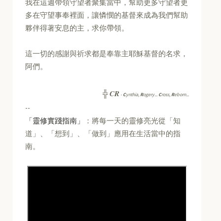
我在這週帶領守望者聚集當中，幫助更多守望者更
多在守望事奉裡面，讓憐憫的基督來成為我們幫助
夥伴得著安息的主，求你帶領。
這一切的感謝與祈求都是奉靠主耶穌基督的名求，
阿們。
CR
╬
-
C
ynthia,
R
ogery...
C
ross,
R
eborn...
--
「靈修實踐指南」
：將每一天的靈修亮光從「知
道」、「想到」、「做到」應用在生活當中的指
南。