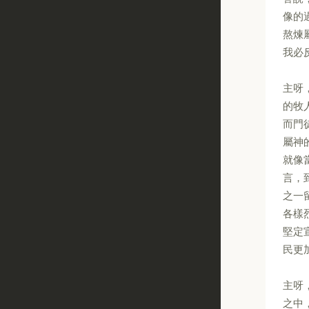
像的
熬煉
我必
主呀
的牧
而門
屬神
就像
言，
之一
各樣
堅定
民更
主呀
之中