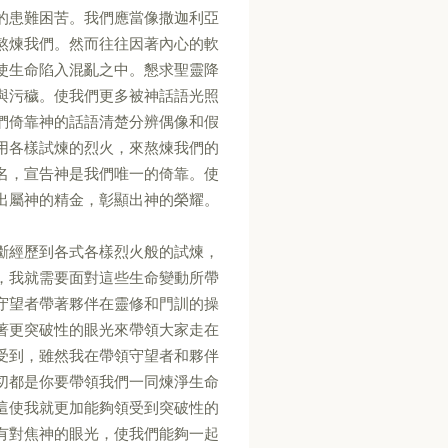
的患難困苦。我們應當像撒迦利亞
熬煉我們。然而往往因著內心的軟
使生命陷入混亂之中。懇求聖靈降
與污穢。使我們更多被神話語光照
們倚靠神的話語清楚分辨偶像和假
用各樣試煉的烈火，來熬煉我們的
名，宣告神是我們唯一的倚靠。使
出屬神的精金，彰顯出神的榮耀。
斷經歷到各式各樣烈火般的試煉，
，我就需要面對這些生命變動所帶
守望者帶著夥伴在靈修和門訓的操
著更突破性的眼光來帶領大家走在
受到，雖然我在帶領守望者和夥伴
切都是你要帶領我們一同煉淨生命
這使我就更加能夠領受到突破性的
有對焦神的眼光，使我們能夠一起