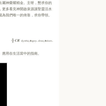
出屬神榮耀精金。主呀，懇求你的
，更多看見神開啟泉源讓聖靈活水
成為我們唯一的倚靠，求你帶領。
CR
╬
-
C
ynthia,
R
ogery...
C
ross,
R
eborn...
」應用在生活當中的指南。