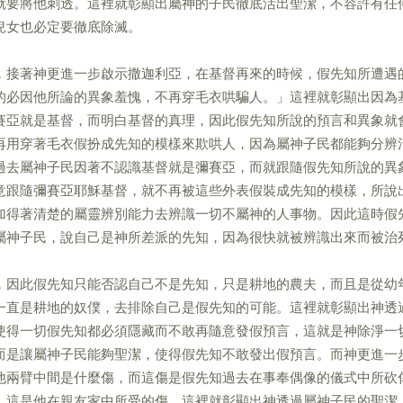
就要將他刺透。這裡就彰顯出屬神的子民徹底活出聖潔，不容許有任
兒女也必定要徹底除滅。
，接著神更進一步啟示撒迦利亞，在基督再來的時候，假先知所遭遇
的必因他所論的異象羞愧，不再穿毛衣哄騙人。」這裡就彰顯出因為
賽亞就是基督，而明白基督的真理，因此假先知所說的預言和異象就
再用穿著毛衣假扮成先知的模樣來欺哄人，因為屬神子民都能夠分辨
過去屬神子民因著不認識基督就是彌賽亞，而就跟隨假先知所說的異
意跟隨彌賽亞耶穌基督，就不再被這些外表假裝成先知的模樣，所說
加得著清楚的屬靈辨別能力去辨識一切不屬神的人事物。因此這時假
屬神子民，說自己是神所差派的先知，因為很快就被辨識出來而被治
，因此假先知只能否認自己不是先知，只是耕地的農夫，而且是從幼
一直是耕地的奴僕，去排除自己是假先知的可能。這裡就彰顯出神透
使得一切假先知都必須隱藏而不敢再隨意發假預言，這就是神除淨一
而是讓屬神子民能夠聖潔，使得假先知不敢發出假預言。而神更進一
他兩臂中間是什麼傷，而這傷是假先知過去在事奉偶像的儀式中所砍
，這是他在親友家中所受的傷。這裡就彰顯出神透過屬神子民的聖潔