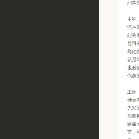
能夠
主呀
流在
能夠
督再
為他
就是
也必
偶像
主呀
神更
先知
加能
路撒
言，