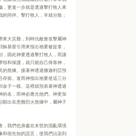
穢，更進一步就是透過擊打牧人來
我的同伴。擊打牧人，羊就分散；
帶來大災難，到時仇敵會攻擊屬神
耶穌基督引用來指出祂要被捉拿，
刻，因此神要透過擊打牧人，而讓
帶領和保護，就只能自己倚靠神，
民的熬煉。接著神透過撒迦利亞預
必存留。進而神指出祂要使這三分
和金子一樣。這裡就預表著神透過
神的名，而神必應允他們。神更加
彰顯出在患難烈火熬煉中，屬神子
會，我們也身處在末世的混亂環境
像和假先知的謊言，使我們沾染到