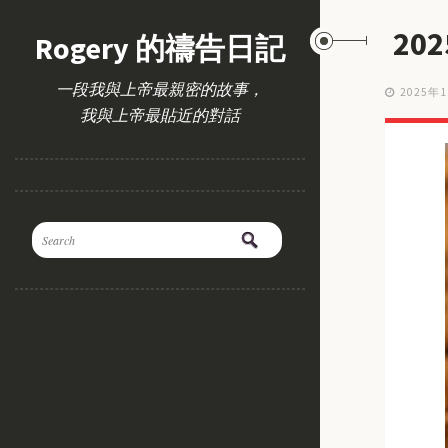
20
Rogery 的禱告日記
一段我與上帝最親密的故事，
2025年
我與上帝最貼近的對話