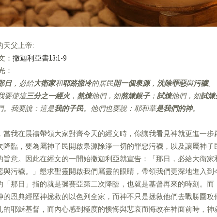
的天父上帝:
經文：
撒迦利亞書13:1-9
亮光：
那日
，必給
大衛家
和
耶路撒冷
的居民
開一個泉源
，
洗除罪惡
與
污穢
。
我要使這
三分之一經火
，
熬煉
他們，如
熬煉銀子
；
試煉
他們，如
試煉
們。我要說：這是
我的子民
。他們也要說：耶和華
是我們的神
。
，當我在晨禱帶領大家對齊今天的經文時，你讓我看見神就更進一步
次降臨，要為屬神子民開啟泉源除淨一切的罪惡污穢，以及讓屬神子
的旨意。因此在經文的一開始撒迦利亞就宣告：「那日，必給大衛家
惡與污穢。」懇求聖靈開啟我們屬靈的眼睛，帶領我們更深地進入到
的「那日」指的就是彌賽亞第二次降臨，也就是基督再來的時刻。而
神的恩典經歷神拯救的以色列全家，而神不只是拯救他們去戰勝圍攻
扎的耶穌基督，而內心感到極度的懊悔與悲哀而悔改在神面前時，神