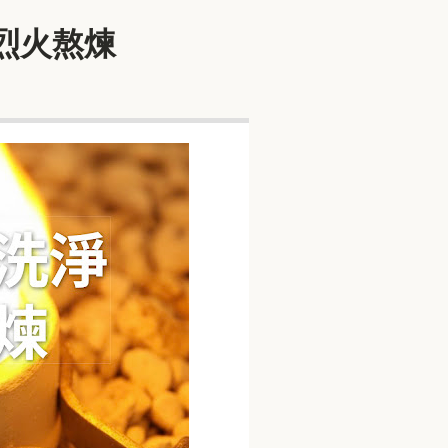
用烈火熬煉