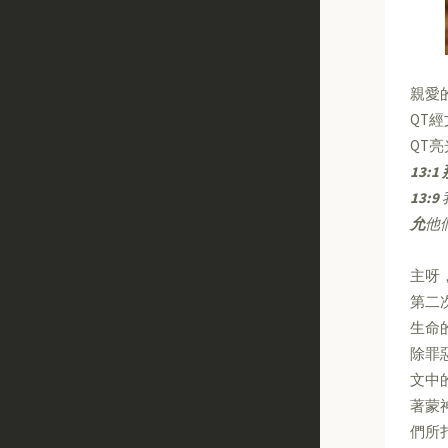
親愛
QT
QT
13:1
13:9
允
他
主呀
第二
生命
除罪
文中
著蒙
們所