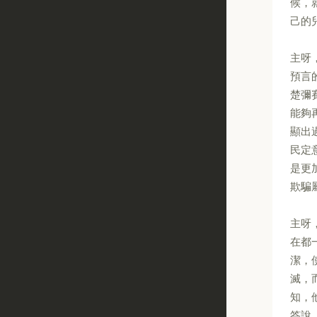
候，
己的
主呀
預言
楚彌
能夠
顯出
民定
是更
欺騙
主呀
在都
潔，
滅，
知，
答說