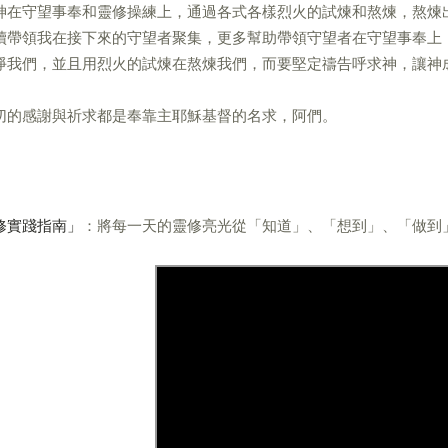
神在守望事奉和靈修操練上，通過各式各樣烈火的試煉和熬煉，熬煉
續帶領我在接下來的守望者聚集，更多幫助帶領守望者在守望事奉上
淨我們，並且用烈火的試煉在熬煉我們，而要堅定禱告呼求神，讓神
切的感謝與祈求都是奉靠主耶穌基督的名求，阿們。
修實踐指南」
：將每一天的靈修亮光從「知道」、「想到」、「做到