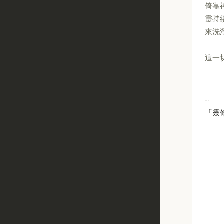
倚靠
靈持
來洗
這一
--
「靈