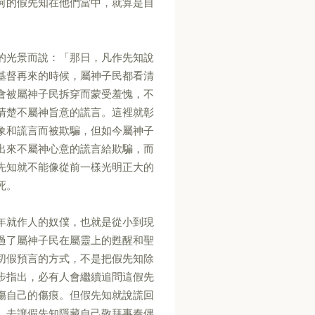
何的假先知在他們當中，就算是自
的光景而說：「那日，凡作先知說
基督再來的時候，屬神子民都看清
會被屬神子民拆穿而蒙受羞愧，不
清楚不屬神旨意的謊言。這裡就彰
象和謊言而被欺騙，但如今屬神子
出來不屬神心意的謊言給欺騙，而
先知就不能像從前一樣光明正大的
死。
年就作人的奴僕，也就是從小到現
過了屬神子民在屬靈上的甦醒和聖
切假預言的方式，不是把假先知除
步指出，必有人會繼續追問這假先
傷自己的傷痕。但假先知就說謊回
，去讓假先知隱藏自己敬拜事奉偶