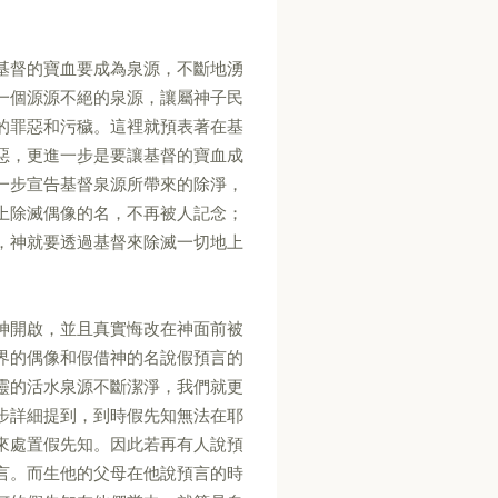
基督的寶血要成為泉源，不斷地湧
一個源源不絕的泉源，讓屬神子民
的罪惡和污穢。這裡就預表著在基
惡，更進一步是要讓基督的寶血成
一步宣告基督泉源所帶來的除淨，
上除滅偶像的名，不再被人記念；
，神就要透過基督來除滅一切地上
神開啟，並且真實悔改在神面前被
界的偶像和假借神的名說假預言的
靈的活水泉源不斷潔淨，我們就更
步詳細提到，到時假先知無法在耶
來處置假先知。因此若再有人說預
言。而生他的父母在他說預言的時