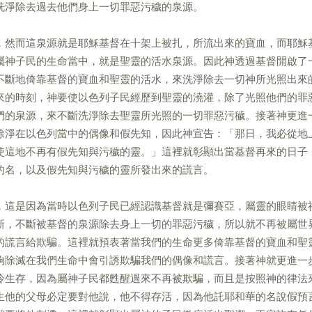
洗淨除去過去他們身上一切罪惡污穢的泉源。
，然而這泉源就是耶穌基督在十架上被扎，所流出來的寶血，而耶穌
屬神子民的生命當中，就是聖靈的活水泉源。因此神透過基督開啟了
不斷地倚靠基督的寶血和聖靈的活水，來洗淨除去一切神所光照出來
來的時刻，神要使以色列子民經歷到聖靈的澆灌，除了光照他們的罪
們的泉源，來不斷洗淨除去聖靈所光照的一切罪惡污穢。接著神更進
除淨在以色列當中的偶像和假先知，因此神宣告：「那日，我必從地
使這地不再有假先知與污穢的靈。」這裡就彰顯出當基督再來的日子
的名，以及假先知與污穢的靈所發出來的謊言。
，這是因為當時以色列子民已經認識基督就是彌賽亞，屬靈的眼睛被
新，不斷被基督的泉源除去身上一切的罪惡污穢，所以就不再被屬世
的謊言給欺騙。這裡就預表著當我們的生命更多倚靠基督的寶血和聖
夠除滅在我們生命中會引誘欺騙我們的偶像和謊言。接著神就更進一
冷生存，因為屬神子民都甦醒過來不再被欺騙，而且是按照神的律法
生他的父母必定要對他說，他不得存活，因為他託耶和華的名說假預