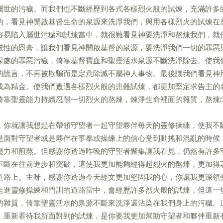
屬世的污穢。而我們也不斷經歷到各式各樣烈火般的試煉，充滿許多
的，看見神開啟基督生命的泉源來洗淨我們，與用各樣烈火的試煉在
容易陷入屬世污穢和試煉當中，就很難看見神要洗淨和熬煉我們，就
破性的恩膏，讓我們看見神開啟基督的泉源，要洗淨我們一切的罪惡
深處的罪惡污穢，倚靠基督寶血和聖靈活水泉源不斷洗淨除去。使我
的謊言，不再被欺騙而是定意除滅不屬神人事物。最後讓我們看見神
成為精金。使我們遭遇各樣烈火般的患難試煉，都更加堅定求告主的
倚靠聖靈能力持續忍耐一切烈火的熬煉，煉淨生命裡面的雜質，熬煉
，你就讓我想起在帶領守望者一起守望夥伴每天的靈修操練，使我不
是面對守望者或是夥伴在事奉或操練上的信心受到動搖和混亂的時候
壓力和煎熬。但感謝你透過昨晚的守望者聚集讓我看見，仍然有許多
不斷在往前進步和突破，這使我更加能夠經得起烈火的熬煉，更加得
道路上。主呀，感謝你透過今天經文更加堅固我的心，你讓我更深領
走進靈修操練和門訓的道路當中，會經歷許多烈火般的試煉，但這一
的雜質，倚靠聖靈活水的泉源不斷來洗淨還沾染在我們身上的污穢。
，重新看待我所面對到的試煉，是你要我更加幫助守望者和夥伴重新