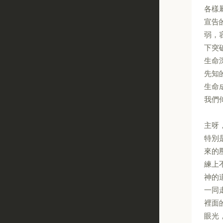
各樣
宣告
弱，
下突
生命
先知
生命
我們
主呀
特別
來的
練上
神的
一同
裡面
眼光