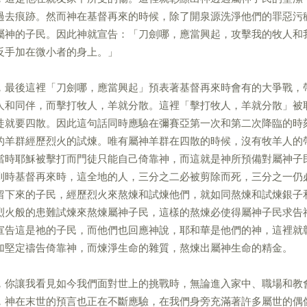
過去痕跡。然而神在基督再來的時候，除了開泉源洗淨他們的罪惡污
屬神的子民。因此神就宣告：「刀劍哪，應當興起，攻擊我的牧人和
反手加在微小者的身上。」
，最後這裡「刀劍哪，應當興起」預表著基督再來時會有的大爭戰，
人和同伴，而擊打牧人，羊就分散。這裡「擊打牧人，羊就分散」被
徒就要四散。因此這句話同時應驗在彌賽亞第一次和第二次降臨的時
的羊群經歷烈火的試煉。唯有屬神羊群在四散的時候，沒有牧羊人的
當時耶穌被擊打而門徒只能自己倚靠神，而這就是神所預備對屬神子
到時基督再來時，這全地的人，三分之二必被剪除而死，三分之一仍
留下來的子民，經歷烈火來熬煉和試煉他們，就如同熬煉和試煉銀子
烈火般的患難試煉來熬煉屬神子民，這樣的熬煉必使得屬神子民求告
宣告這是祂的子民，而他們也回應神說，耶和華是他們的神，這裡就
加堅定禱告倚靠神，而煉淨生命的雜質，熬煉出屬神生命的精金。
，你讓我看見如今我們面對世上的挑戰時，無論進入家中、職場和教
，神在末世的預言也正在不斷應驗，在我們身旁充滿著許多屬世的偶