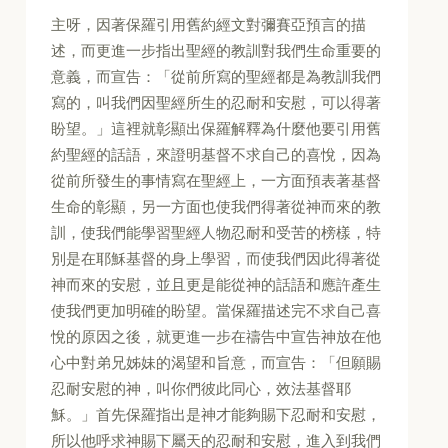
主呀，因著保羅引用舊約經文對彌賽亞預言的描
述，而更進一步指出聖經的教訓對我們生命重要的
意義，而宣告：「從前所寫的聖經都是為教訓我們
寫的，叫我們因聖經所生的忍耐和安慰，可以得著
盼望。」這裡就彰顯出保羅解釋為什麼他要引用舊
約聖經的話語，來證明基督不求自己的喜悅，因為
從前所發生的事情寫在聖經上，一方面預表著基督
生命的彰顯，另一方面也使我們得著從神而來的教
訓，使我們能學習聖經人物忍耐和受苦的榜樣，特
別是在耶穌基督的身上學習，而使我們因此得著從
神而來的安慰，並且更是能從神的話語和應許產生
使我們更加明確的盼望。當保羅描述完不求自己喜
悅的原因之後，就更進一步在禱告中宣告神放在他
心中對弟兄姊妹的渴望和旨意，而宣告：「但願賜
忍耐安慰的神，叫你們彼此同心，效法基督耶
穌。」首先保羅指出是神才能夠賜下忍耐和安慰，
所以他呼求神賜下屬天的忍耐和安慰，進入到我們