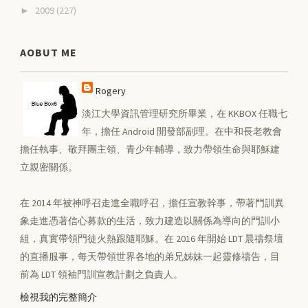
2009
(227)
►
AOBUT ME
Rogery
淡江大學資訊管理研究所畢業，在 KKBOX 任職七
年，擔任 Android 開發部副理。在中和長老教會
擔任執事、敬拜團主領、青少年輔導，致力帶領生命與耶穌建
立親密關係。
在 2014 年被神呼召走進全職呼召，擔任宣教幹事，帶著門訓異
象走進憑著信心募款的生活，致力建造以關係為導向的門訓小
組，真實帶領門徒火熱跟隨耶穌。在 2016 年開始 LDT 晨禱祭壇
的直播服事，每天帶領世界各地的弟兄姊妹一起靈修禱告，目
前為 LDT 領袖門訓宣教計劃之負責人。
檢視我的完整簡介