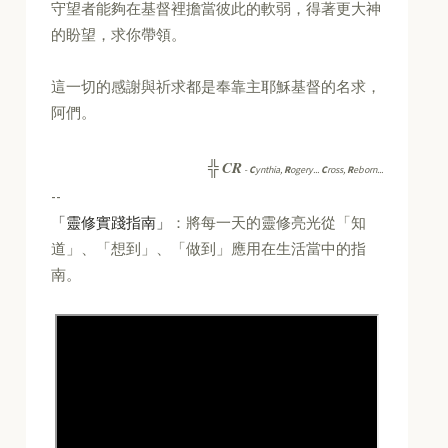
守望者能夠在基督裡擔當彼此的軟弱，得著更大神
的盼望，求你帶領。
這一切的感謝與祈求都是奉靠主耶穌基督的名求，
阿們。
CR
╬
-
C
ynthia,
R
ogery...
C
ross,
R
eborn...
--
「靈修實踐指南」
：將每一天的靈修亮光從「知
道」、「想到」、「做到」應用在生活當中的指
南。