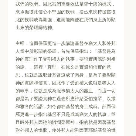
我們的軟弱。因此我們需要效法基督十架的樣式，
來承擔彼此信心不堅固的軟弱，捨己來扶持擔當彼
此的軟弱成為剛強，進而能夠使在我們身上所彰顯
出來的榮耀歸給神。
主呀，進而保羅更進一步講論基督在猶太人和外邦
人當中所彰顯的榮耀，首先保羅指出：「基督是為
神的真理作了受割禮人的執事，要證實所應許列祖
的話。」這裡「真理」在原文是實際和信實的意
思，也就是說耶穌基督道成了肉身，是為了要彰顯
神的實際和信實，因此作了受割禮人也就是猶太人
的執事，也就是成為服事猶太人的器皿，而這一切
都是為了要證實神在過去所應許給亞伯拉罕、以撒
和雅各的話語，如今都在基督的身上成就。然而保
羅更進一步指出基督不只是成為猶太人的執事，並
且叫外邦人因祂的憐憫榮耀神，指的就是因著基督
對外邦人的憐憫，使外邦人能夠因著耶穌基督的憐