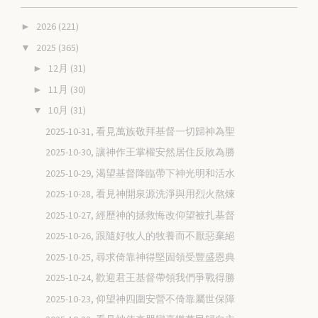
2026
(221)
►
2025
(365)
▼
12月
(31)
►
11月
(30)
►
10月
(31)
▼
2025-10-31, 看見萬族敬拜基督一切歸神為聖
2025-10-30, 讓神作王掌權安然居住反敗為勝
2025-10-29, 渴望基督降臨帶下神光明和活水
2025-10-28, 看見神開泉源洗淨與用烈火熬煉
2025-10-27, 經歷神的拯救悔改仰望被扎基督
2025-10-26, 跟隨好牧人的牧養而不厭惡棄絕
2025-10-25, 尋求倚靠神得堅固領受豐盛恩典
2025-10-24, 歡迎君王基督帶領我們爭戰得勝
2025-10-23, 仰望神四圍安營不倚靠屬世保障