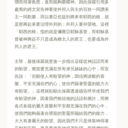
憫而得著救恩，進而能夠榮耀神。因此保羅引用多
處舊約經文宣告神要使外邦人與主的百姓一同讚美
主一同歡樂，而以賽亞也提到將來有耶西的根，就
是那興起來要治理外邦的；外邦人要仰望祂。這裡
「耶西的根」指的就是彌賽亞耶穌基督，而耶穌基
督被神興起不只是成為猶太人的君王，也要成為外
邦人的君王。
主呀，最後保羅就更進一步指出這樣從神話語而來
的盼望，應當要充滿在所有弟兄姊妹的心中，而宣
告說：「但願使人有盼望的神，因信將諸般的喜
樂、平安充滿你們的心，使你們藉著聖靈的能力大
有盼望。」這裡就彰顯出保羅透過禱告呼求使我們
有盼望的神，因著我們相信祂的話語和應許，而將
各式各樣的屬天喜樂和平安都充滿在我們的心中，
使我們能夠藉著在裡面的聖靈所賜給我們的能力，
大大有著屬天的盼望。因此我們不只是倚靠神得著