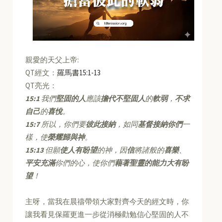
親愛的天父上帝:
QT經文：
羅馬書15:1-13
QT亮光：
15:1
我們
堅固的人
應該
擔代不堅固人
的
軟弱
，
不求
自己
的
喜悅
。
15:7
所以，你們要
彼此接納
，如同
基督接納你們
一
樣，使
榮耀歸與神
。
15:13
但願
使人有盼望
的神，因
信
將諸般的
喜樂
、
平安充滿
你們的心，使你們
藉著聖靈的能力大有盼
望
！
主呀，當我在晨禱帶領大家對齊今天的經文時，你
讓我看見保羅更進一步從消極勸勉信心堅固的人不