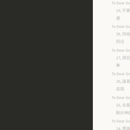
To Dear Go
29, 
慮
To Dear Go
28, 
同活
To Dear Go
27, 
事
To Dear Go
26, 
庇我
To Dear Go
25, 
顯出神
To Dear Go
24, 