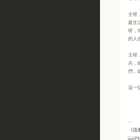
主呀
庭生
呀，
的人
主呀
兵，
們，
這一
--
《活