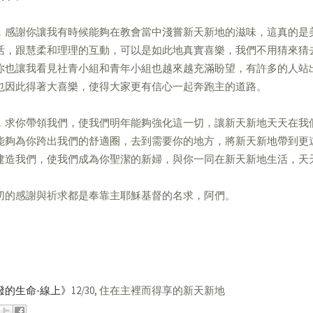
，感謝你讓我有時候能夠在教會當中淺嘗新天新地的滋味，這真的是
活，跟慧柔和理理的互動，可以是如此地真實喜樂，我們不用猜來猜
你也讓我看見社青小組和青年小組也越來越充滿盼望，有許多的人站
也因此得著大喜樂，使得大家更有信心一起奔跑主的道路。
，求你帶領我們，使我們明年能夠強化這一切，讓新天新地天天在我
能夠為你跨出我們的舒適圈，去到需要你的地方，將新天新地帶到更
建造我們，使我們成為你聖潔的新婦，與你一同在新天新地生活，天
切的感謝與祈求都是奉靠主耶穌基督的名求，阿們。
潑的生命-線上》
12/30, 住在主裡而得享的新天新地