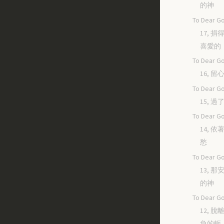
的神
To Dear Go
17, 
喜愛的
To Dear Go
16, 
To Dear Go
15, 
To Dear Go
14, 
愁
To Dear Go
13, 
的神
To Dear Go
12, 
負的軛