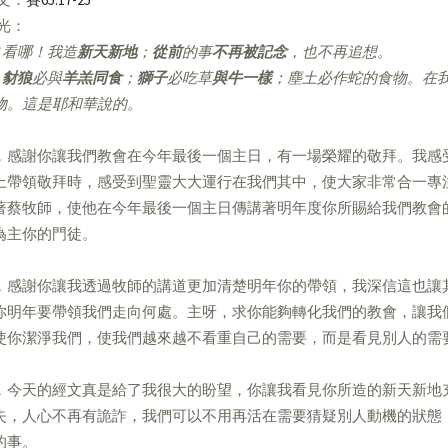
亮光：
看哪！我造
新天新地
；
從前
的事
不再被記念
，也不再追想。
豺狼
必與
羊羔同食
；
獅子
必吃草
與牛一樣
；塵土必作蛇的食物。在
物。這是耶和華說的。
，感謝你讓我們教會在今年最後一個主日，有一場榮耀的敬拜。我感
上帶領敬拜時，感受到聖靈大大運行在我們其中，使大家非常合一專
著蔡牧師，使他在今年最後一個主日傳講著明年度你所賜給我們教會
為主你的門徒。
，感謝你讓我透過牧師的講道更加清楚明年你的帶領，我深信這也讓
你明年要帶領我們走向何處。主呀，求你能夠轉化我們的教會，讓我
使你潔淨我們，使我們越來越不看重自己的需要，而是看見別人的需
，今天的經文真是給了我很大的盼望，你讓我看見你所造的新天新地
失，人心不再有詭詐，我們可以不用再活在需要猜疑別人動機的狀態
的事。