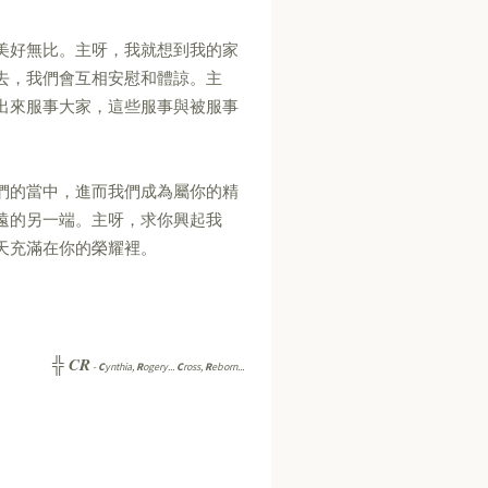
美好無比。主呀，我就想到我的家
去，我們會互相安慰和體諒。主
出來服事大家，這些服事與被服事
們的當中，進而我們成為屬你的精
遠的另一端。主呀，求你興起我
天充滿在你的榮耀裡。
CR
╬
-
C
ynthia,
R
ogery...
C
ross,
R
eborn...