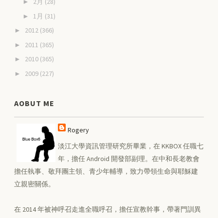
2月
(28)
►
1月
(31)
►
2012
(366)
►
2011
(365)
►
2010
(365)
►
2009
(227)
►
AOBUT ME
Rogery
淡江大學資訊管理研究所畢業，在 KKBOX 任職七
年，擔任 Android 開發部副理。在中和長老教會
擔任執事、敬拜團主領、青少年輔導，致力帶領生命與耶穌建
立親密關係。
在 2014 年被神呼召走進全職呼召，擔任宣教幹事，帶著門訓異