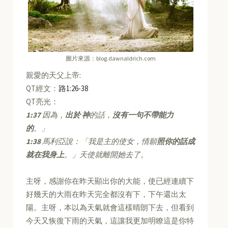
圖片來源：blog.dawnaldrich.com
親愛的天父上帝:
QT經文：
路1:26-38
QT亮光：
1:37
因為，
出於 神
的話，
沒有一句不帶能力
的
。」
1:38
馬利亞說：「我是主的使女，情願
照你的話成
就在我身上
。」天使就離開她去了。
主呀，感謝你在昨天顯出你的大能，使已經連續下
好幾天的大雨在昨天完全都沒有下，下午還出太
陽。主呀，本以為天氣就會這樣晴朗下去，但看到
今天又恢復下雨的天氣，這讓我更加明瞭這是你特