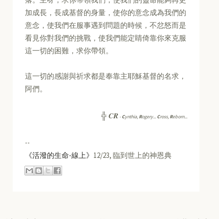
加成長，長成基督的身量，使你的意念成為我們的
意念，使我們在服事遇到問題的時候，不忿怒而是
看見你對我們的挑戰，使我們能定睛倚靠你來克服
這一切的困難，求你帶領。
這一切的感謝與祈求都是奉靠主耶穌基督的名求，
阿們。
CR
╬
-
C
ynthia,
R
ogery...
C
ross,
R
eborn...
--
《活潑的生命-線上》
12/23, 臨到世上的神恩典