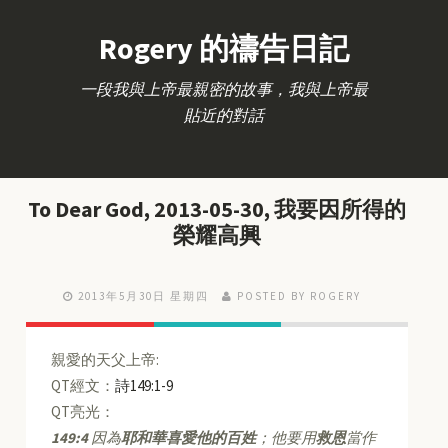
Rogery 的禱告日記
一段我與上帝最親密的故事，我與上帝最
貼近的對話
To Dear God, 2013-05-30, 我要因所得的
榮耀高興
2013年5月30日 星期四
POSTED BY ROGERY
親愛的天父上帝:
QT經文：
詩149:1-9
QT亮光：
149:4
因為
耶和華喜愛他的百姓
；他要用
救恩
當作