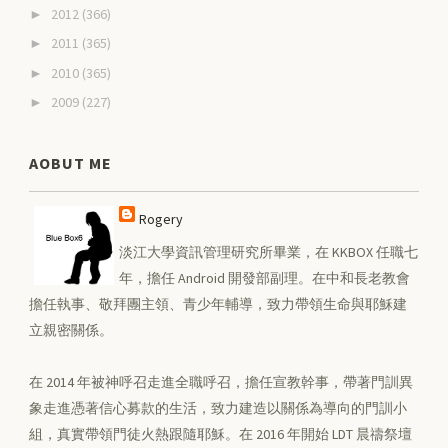
2012
(366)
►
2011
(365)
►
2010
(365)
►
2009
(227)
►
AOBUT ME
Rogery
淡江大學資訊管理研究所畢業，在 KKBOX 任職七
年，擔任 Android 開發部副理。在中和長老教會
擔任執事、敬拜團主領、青少年輔導，致力帶領生命與耶穌建
立親密關係。
在 2014 年被神呼召走進全職呼召，擔任宣教幹事，帶著門訓異
象走進憑著信心募款的生活，致力建造以關係為導向的門訓小
組，真實帶領門徒火熱跟隨耶穌。在 2016 年開始 LDT 晨禱祭壇