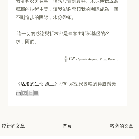
我能夠努力在每一個階段做到最好。求你使我成為
稱職的技術主管，讓我能夠帶領我的團隊成為一個
不斷進步的團隊，求你帶領。
這一切的感謝與祈求都是奉靠主耶穌基督的名
求，阿們。
CR
╬
-
C
ynthia,
R
ogery...
C
ross,
R
eborn...
--
《活潑的生命-線上》
5/30, 眾聖民要唱的得勝讚美
較新的文章
首頁
較舊的文章