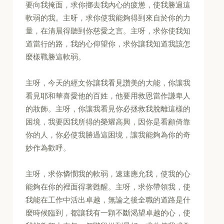
要向我掩面，求你挪去我內心的疲憊，使我勝過這
軟弱的我。主呀，求你使我能夠得到來自於你的力
量，在清晨得聽到你慈愛之言。主呀，求你使我知
道當行的路，我的心仰望你，求你讓我知道我該怎
麼樣戰勝這軟弱。
主呀，今天的經文你讓我看見讚美的大能，你讓我
看見耶和華喜愛他的百姓，他要用救恩當作謙卑人
的妝飾。主呀，你讓我看見你必拯救我脫離這樣的
困境，我要因我所得的榮耀高興，因你是看顧倚靠
你的人，你必使我勝過這困境，讓我能夠為你的奇
妙作為歡呼。
主呀，求你憐憫我的軟弱，速速應允我，使我的心
能夠在你的裡面得著甦醒。主呀，求你帶領我，使
我能在工作中活出卓越，無論之後全職的道路是什
麼時候臨到，都讓我有一顆不斷渴望卓越的心，使