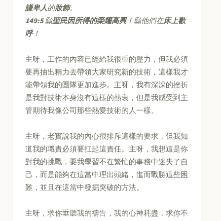
謙卑人
的
妝飾
。
149:5
願
聖民因所得的榮耀高興
！願他們在
床上歡
呼
！
主呀，工作的內容已經給我很重的壓力，但我必須
要再抽出精力去帶領大家研究新的技術，這樣我才
能帶領我的團隊更加進步。主呀，我有深深的挫折
是我對技術本身沒有這樣的熱衷，但是我感受到主
管期待我像公司那些熱愛技術的人一樣。
主呀，老實說我的內心很排斥這樣的要求，但我知
道我的職責必須要扛起這責任。主呀，我想這是你
對我的挑戰，要我學習不在繁忙的事務中迷失了自
己，而是能夠在這當中理出頭緒，進而戰勝這些困
難，並且在這當中發掘突破的方法。
主呀，求你垂聽我的禱告，我的心神耗盡，求你不