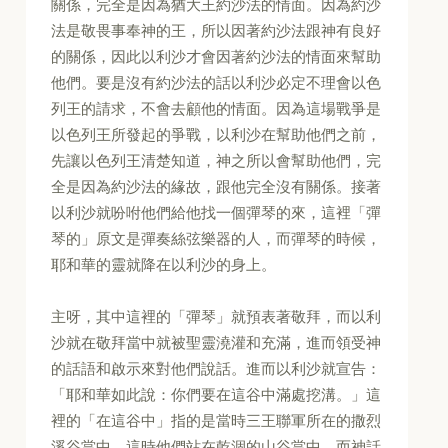
關係，完全是因為猶大王約沙法的情面。因為約沙
法是敬畏事奉神的王，所以因著約沙法跟神有良好
的關係，因此以利沙才會因著約沙法的情面來幫助
他們。要是沒有約沙法的話以利沙必定不理會以色
列王的請求，不會去顧他的情面。因為這場戰爭是
以色列王所發起的爭戰，以利沙在幫助他們之前，
先讓以色列王清楚知道，神之所以會幫助他們，完
全是因為約沙法的緣故，跟他完全沒有關係。接著
以利沙就吩咐他們給他找一個彈琴的來，這裡「彈
琴的」原文是彈奏絲弦樂器的人，而彈琴的時候，
耶和華的靈就降在以利沙的身上。
主呀，其中這裡的「彈琴」就預表著敬拜，而以利
沙就在敬拜當中就被聖靈澆灌和充滿，進而領受神
的話語和啟示來對他們說話。進而以利沙就宣告：
「耶和華如此說：你們要在這谷中滿處挖溝。」這
裡的「在這谷中」指的是當時三王聯軍所在的撒烈
溪谷當中，這時他們站在乾涸的山谷當中，而神話