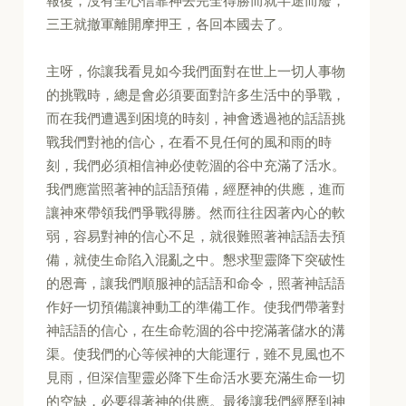
報復，沒有全心信靠神去完全得勝而就半途而廢，
三王就撤軍離開摩押王，各回本國去了。
主呀，你讓我看見如今我們面對在世上一切人事物
的挑戰時，總是會必須要面對許多生活中的爭戰，
而在我們遭遇到困境的時刻，神會透過祂的話語挑
戰我們對祂的信心，在看不見任何的風和雨的時
刻，我們必須相信神必使乾涸的谷中充滿了活水。
我們應當照著神的話語預備，經歷神的供應，進而
讓神來帶領我們爭戰得勝。然而往往因著內心的軟
弱，容易對神的信心不足，就很難照著神話語去預
備，就使生命陷入混亂之中。懇求聖靈降下突破性
的恩膏，讓我們順服神的話語和命令，照著神話語
作好一切預備讓神動工的準備工作。使我們帶著對
神話語的信心，在生命乾涸的谷中挖滿著儲水的溝
渠。使我們的心等候神的大能運行，雖不見風也不
見雨，但深信聖靈必降下生命活水要充滿生命一切
的空缺，必要得著神的供應。最後讓我們經歷到神