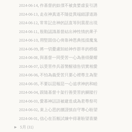
2024-06-14, 作基督的奴僕不被貪婪虛妄引誘
2024-06-13, 走在神真道不隨從異端錯謬道路
2024-06-12, 常常記念神的話直等到晨星出現
2024-06-11, 殷勤認識基督結出神性情的果子
2024-06-10, 用堅固信心倚靠神恩典抵擋魔鬼
2024-06-09, 將一切憂慮卸給神作群羊的榜樣
2024-06-08, 與基督一同受苦一心為善得榮耀
2024-06-07, 以受苦作兵器警醒禱告切實相愛
2024-06-06, 不怕為義受苦只要心裡尊主為聖
2024-06-05, 不要以惡報惡一心追求神的和睦
2024-06-04, 跟隨基督十架行善受苦的腳蹤行
2024-06-03, 愛慕神話語被建造成為君尊祭司
2024-06-02, 束上心思的腰謹慎自守專心盼望
2024-06-01, 信心在百般試煉中得著盼望喜樂
5月
(31)
►