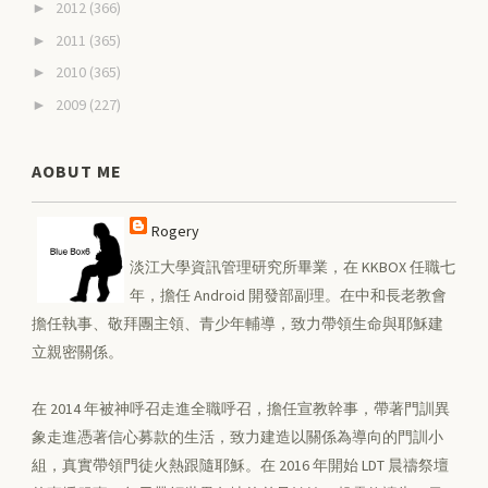
2012
(366)
►
2011
(365)
►
2010
(365)
►
2009
(227)
►
AOBUT ME
Rogery
淡江大學資訊管理研究所畢業，在 KKBOX 任職七
年，擔任 Android 開發部副理。在中和長老教會
擔任執事、敬拜團主領、青少年輔導，致力帶領生命與耶穌建
立親密關係。
在 2014 年被神呼召走進全職呼召，擔任宣教幹事，帶著門訓異
象走進憑著信心募款的生活，致力建造以關係為導向的門訓小
組，真實帶領門徒火熱跟隨耶穌。在 2016 年開始 LDT 晨禱祭壇