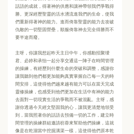
話語的成就，得著神的供應和讓神帶領我們爭戰得
勝。更深經歷聖靈的活水湧流進我們的生命，使我
們重新得著神的能力。進而倚靠聖靈的能力去攻破
仇敵的一切堅固營壘，順服倚靠神去完全得勝而不
要半途而廢。
主呀，你讓我想起昨天主日中午，你感動招聚璦
君、必婷和承怡一起分享交通這一陣子在時間管理
的操練，有經歷到什麼生命的突破和調整，感謝你
讓我聽到他們都更加能夠真實掌握自己每一天的時
間安排，這使得他們越來越有能力可以在當天完成
靈修操練，也感受到他們更加在生活中有神的能力
去面對一切現實生活的爭戰而不被混亂。主呀，感
謝你透過今天經文堅固我的心，讓我更清楚地領受
到，當我照著你的話語去預備一切的工作，建立時
間管理的操練群組邀請枋蓉來幫助他們操練，這就
像是在乾涸當中挖掘溝渠一樣，這使得他們原本乾