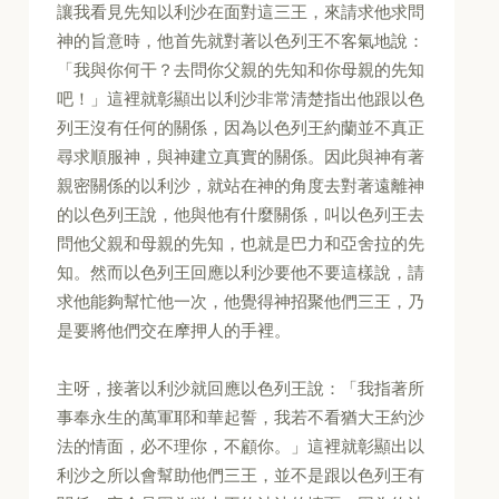
讓我看見先知以利沙在面對這三王，來請求他求問
神的旨意時，他首先就對著以色列王不客氣地說：
「我與你何干？去問你父親的先知和你母親的先知
吧！」這裡就彰顯出以利沙非常清楚指出他跟以色
列王沒有任何的關係，因為以色列王約蘭並不真正
尋求順服神，與神建立真實的關係。因此與神有著
親密關係的以利沙，就站在神的角度去對著遠離神
的以色列王說，他與他有什麼關係，叫以色列王去
問他父親和母親的先知，也就是巴力和亞舍拉的先
知。然而以色列王回應以利沙要他不要這樣說，請
求他能夠幫忙他一次，他覺得神招聚他們三王，乃
是要將他們交在摩押人的手裡。
主呀，接著以利沙就回應以色列王說：「我指著所
事奉永生的萬軍耶和華起誓，我若不看猶大王約沙
法的情面，必不理你，不顧你。」這裡就彰顯出以
利沙之所以會幫助他們三王，並不是跟以色列王有