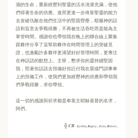
涸的生命，重新經歷到聖靈的活水澆灌充滿，使他
們得著生命的供應。進而更進一步倚靠聖靈的能力
去攻破仇敵在他們生活中的堅固營壘，順服神的話
語和旨意去爭戰得勝，不再被生活吞吃而是能為主
掌管時間。感謝你也帶領我在晚上的聯合線上聚集
跟夥伴分享了這幫助夥伴在時間管理上的突破見
證，也激勵許多夥伴更渴望好好管理時間，更專注
在神話語的默想上。主呀，懇求你的靈持續堅固
我，照著你話語去預備好你託付我在晨禱門訓事奉
上的預備工作，使我們更加經歷神的供應和帶領我
們爭戰得勝，求你帶領。
這一切的感謝與祈求都是奉靠主耶穌基督的名求，
阿們。
CR
╬
-
C
ynthia,
R
ogery...
C
ross,
R
eborn...