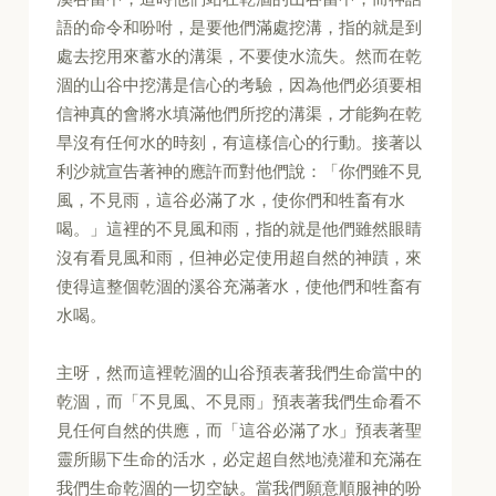
語的命令和吩咐，是要他們滿處挖溝，指的就是到
處去挖用來蓄水的溝渠，不要使水流失。然而在乾
涸的山谷中挖溝是信心的考驗，因為他們必須要相
信神真的會將水填滿他們所挖的溝渠，才能夠在乾
旱沒有任何水的時刻，有這樣信心的行動。接著以
利沙就宣告著神的應許而對他們說：「你們雖不見
風，不見雨，這谷必滿了水，使你們和牲畜有水
喝。」這裡的不見風和雨，指的就是他們雖然眼睛
沒有看見風和雨，但神必定使用超自然的神蹟，來
使得這整個乾涸的溪谷充滿著水，使他們和牲畜有
水喝。
主呀，然而這裡乾涸的山谷預表著我們生命當中的
乾涸，而「不見風、不見雨」預表著我們生命看不
見任何自然的供應，而「這谷必滿了水」預表著聖
靈所賜下生命的活水，必定超自然地澆灌和充滿在
我們生命乾涸的一切空缺。當我們願意順服神的吩