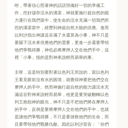
咐，帶著信心照著神的話語預備好一切的準備工
作，挖好儲存活水的溝渠，神就要施行超自然的能
力運行在我們當中，使生命的活水充滿一切我們所
挖的溝渠當中，經歷到神超自然大能的供應。進而
以利沙指出神讓這谷滿了水還算為小事，神不只是
要賜下活水來供應他們的需要，更進一步還要帶領
他們爭戰得勝，神也必將摩押人交在他們手中，這
裡「小事」指的是對神來說輕而易舉的事。
主呀，這是特別要對著以色列王所說的，當以色列
王看見眼前沒有水的困境，就覺得神要把他們交在
摩押人的手中。然而神施行超自然的能力讓活水充
滿這谷對神來說輕而易舉，他更是要突破翻轉以色
列王抱怨神的眼光，神不只是不把他們將在摩押人
的手中，反倒是要將摩押人交在他們的手中，也就
是讓他們爭戰得勝，不只是要拯救他們的生命，而
且要帶領他們戰勝仇敵。因此以利沙宣告：「你們