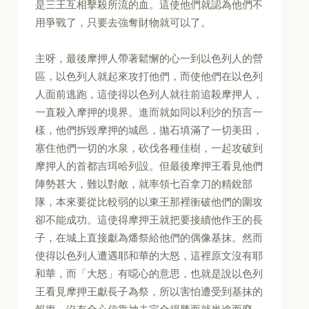
是三王互相擊殺所流的血。這使他們就認為他們不
用爭戰了，只要去強奪財物就可以了。
主呀，最後摩押人帶著鬆懈的心一到以色列人的營
區，以色列人就起來攻打他們，而使他們在以色列
人面前逃跑，這使得以色列人就往前追殺摩押人，
一直殺入摩押的境界。進而就如同以利沙的預言一
樣，他們拆毀摩押的城邑，拋石填滿了一切美田，
塞住他們一切的水泉，砍伐各種佳樹，一起攻破到
摩押人的首都吉珥哈列設。但最後摩押王看見他們
陣勢甚大，難以對敵，就率領七百拿刀的精銳部
隊，本來要從比較弱的以東王那裡衝破他們的圍攻
卻不能成功。這使得摩押王就把要接續他作王的長
子，在城上直接獻為燔祭給他們的偶像基抹。然而
使得以色列人遭遇耶和華的大怒，這裡原文沒有耶
和華，而「大怒」有噁心的意思，也就是說以色列
王看見摩押王獻長子為祭，所以害怕遭受到基抹的