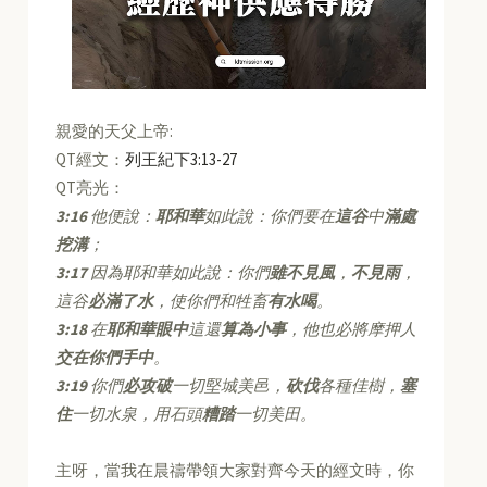
親愛的天父上帝:
QT經文：
列王紀下3:13-27
QT亮光：
3:16
他便說：
耶和華
如此說：你們要在
這谷
中
滿處
挖溝
；
3:17
因為耶和華如此說：你們
雖不見風
，
不見雨
，
這谷
必滿了水
，使你們和牲畜
有水喝
。
3:18
在
耶和華眼中
這還
算為小事
，他也必將摩押人
交在你們手中
。
3:19
你們
必攻破
一切堅城美邑，
砍伐
各種佳樹，
塞
住
一切水泉，用石頭
糟踏
一切美田。
主呀，當我在晨禱帶領大家對齊今天的經文時，你