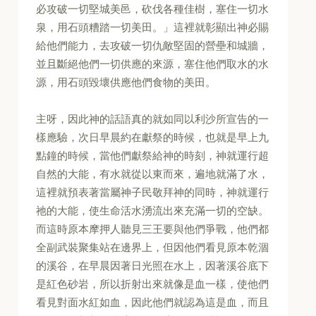
必攻破一切堅城美邑，砍伐各種佳樹，塞住一切水
泉，用石頭糟踏一切美田。」這裡就彰顯出神必賜
給他們能力，去攻破一切仇敵堅固的營壘和城牆，
並且斷絕他們一切供應的來源，塞住他們取水的水
源，用石頭毀壞供應他們食物的美田。
主呀，因此神的話語真的就如同以利沙所宣告的一
樣應驗，次日早晨約在獻祭的時候，也就是早上九
點鐘的時候，當他們獻祭給神的時刻，神就運行超
自然的大能，有水就從以東而來，遍地就滿了水，
這裡就預表著當屬神子民敬拜神的同時，神就運行
祂的大能，使生命活水湧流出來充滿一切的空缺。
而這時原本摩押人聽見三王要與他們爭戰，他們都
全副武裝聚集站在邊界上，但因他們看見原本乾涸
的溪谷，在早晨因著日光照在水上，因著溪谷底下
是紅色砂岩，所以折射出來就像是血一樣，使他們
看見對面水紅如血，因此他們就認為這是血，而且