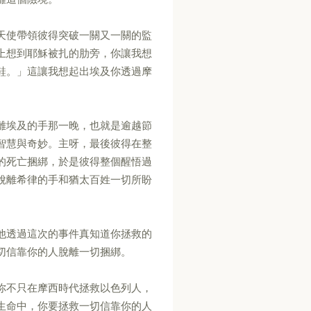
天使帶領彼得突破一關又一關的監
上想到耶穌被扎的肋旁，你讓我想
鞋。」這讓我想起出埃及你透過摩
離埃及的手那一晚，也就是逾越節
智慧與奇妙。主呀，最後彼得在整
的死亡捆綁，於是彼得整個醒悟過
脫離希律的手和猶太百姓一切所盼
他透過這次的事件真知道你拯救的
切信靠你的人脫離一切捆綁。
你不只在摩西時代拯救以色列人，
生命中，你要拯救一切信靠你的人