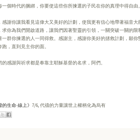
每一個時代的捆綁，你要使這些你所揀選的子民在你的真理中得自由
，感謝你讓我看見這偉大又美好的計劃，使我更有信心地帶著福音大
，求你為我們開啟道路，讓我們因著聖靈的引領，一關突破一關的限
著一群你揀選的人一同得救。感謝主，感謝你美好的拯救計劃，願你
奔跑，直到見主你的面。
切的感謝與祈求都是奉靠主耶穌基督的名求，阿們。
潑的生命-線上》
7/6, 代禱的力量讓世上權柄化為烏有