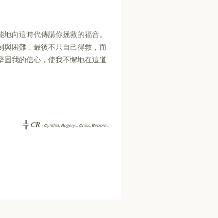
。
能地向這時代傳講你拯救的福音。
制與困難，最後不只自己得救，而
堅固我的信心，使我不懈地在這道
CR
╬
-
C
ynthia,
R
ogery...
C
ross,
R
eborn...