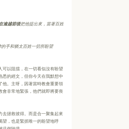
在逾越節後
把他提出來，當著百姓
律的手和猶太百姓一切所盼望
人可以阻擋，在一切看似沒有盼望
熟悉的經文，但你今天在我默想中
了他。主呀，因著當時教會重要領
教會非常地緊張，他們就即將要喪
力去拯救彼得。而是合一聚集起來
渴望，也是緊抓唯一的盼望地呼
離這個險境。