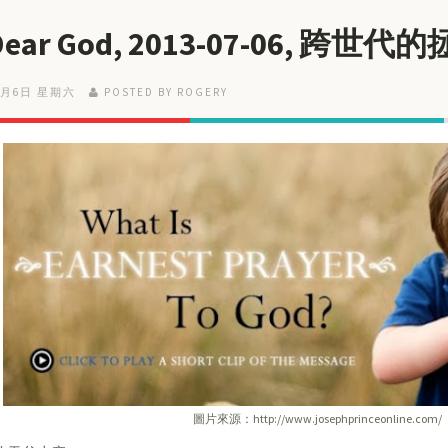
 Dear God, 2013-07-06, 跨世
7月6日 星期六
POSTED BY ROGERY
圖片來源：http://www.josephprinceonline.com/