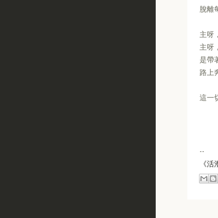
脫離
主呀
主呀
是帶
路上
這一
--
《活