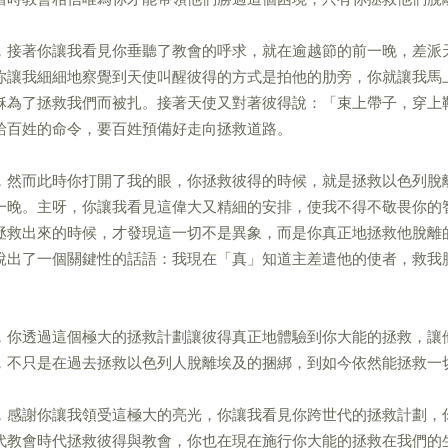
，接著你讓我看見你垂聽了教會的呼求，就在逾越節的前一晚，差派
你讓我細細地察覺到天使叫醒彼得的方式是拍他的肋旁，你就讓我馬
穌為了拯救我們而被扎。接著天使又對著彼得說：「束上帶子，穿上
給百姓的命令，要百姓預備好走向拯救道路。
，然而此時你打開了我的眼，你拯救彼得的時候，就是拯救以色列脫
一晚。主呀，你讓我看見這偉大又精細的安排，使我不得不敬畏你的
拯救出來的時候，才發現這一切不是異象，而是你真正地拯救他脫離
說出了一個關鍵性的話語：我現在「真」知道主差遣他的使者，救我
。
，你透過這個極大的拯救計劃讓彼得真正地體驗到你大能的拯救，讓
，不只是在過去拯救以色列人脫離埃及的捆綁，到如今依然能拯救一
，感謝你讓我領受這極大的亮光，你讓我看見你跨世代的拯救計劃，
代教會時代拯救彼得與教會，你也在現在施行你大能的拯救在我們的