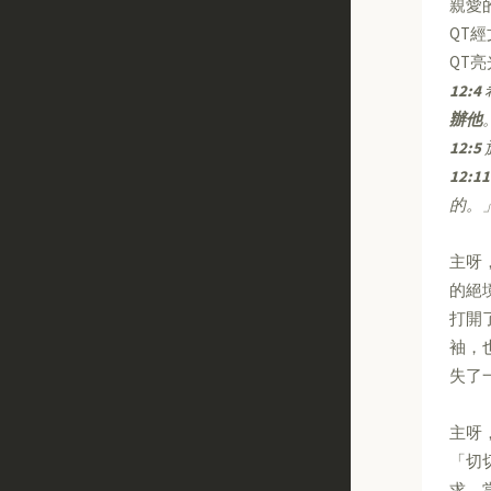
親愛
QT
QT
12:4
辦他
12:5
12:11
的。
主呀
的絕
打開
袖，
失了
主呀
「切
求。