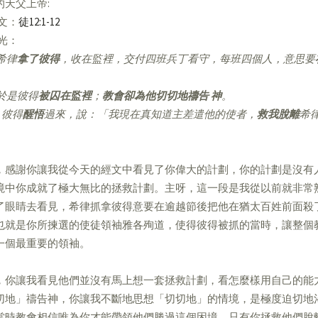
的天父上帝:
經文：
徒12:1-12
亮光：
希律
拿了彼得
，收在監裡，交付四班兵丁看守，每班四個人，意思要
。
於是彼得
被囚在監裡
；
教會卻為他切切地禱告 神
。
彼得
醒悟
過來，說：「我現在真知道主差遣他的使者，
救我脫離
希
」
，感謝你讓我從今天的經文中看見了你偉大的計劃，你的計劃是沒有
境中你成就了極大無比的拯救計劃。主呀，這一段是我從以前就非常
了眼睛去看見，希律抓拿彼得意要在逾越節後把他在猶太百姓前面殺
也就是你所揀選的使徒領袖雅各殉道，使得彼得被抓的當時，讓整個
一個最重要的領袖。
，你讓我看見他們並沒有馬上想一套拯救計劃，看怎麼樣用自己的能
切地」禱告神，你讓我不斷地思想「切切地」的情境，是極度迫切地
當時教會相信唯為你才能帶領他們勝過這個困境，只有你拯救他們脫