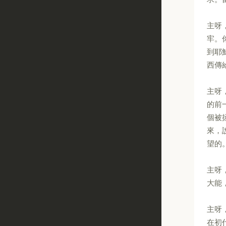
主呀
牢。
到耶
西傳
主呀
的前
個被
來，
望的
主呀
大能
主呀
在初