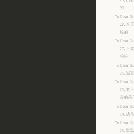
的
To Dear Go
28, 
服的
To Dear Go
27, 
的事
To Dear Go
26, 
To Dear Go
25, 
靈的果
To Dear Go
24, 
To Dear Go
23, 