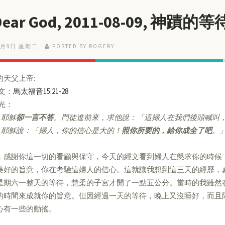
Dear God, 2011-08-09, 神蹟的等
8月9日 星期二
POSTED BY ROGERY
的天父上帝:
經文：
馬太福音15:21-28
亮光：
耶穌
卻一言不答
。門徒進前來，求他說：「這婦人在我們後頭喊叫
耶穌說：「婦人，你的信心是大的！
照你所要的，給你成全了吧
。
，感謝你這一切的看顧與保守，今天的經文看到婦人在懇求你的時候
美好的旨意，你在考驗這婦人的信心。這就讓我想到這三天的經歷，
星期六一整天的等待，慧柔的子宮才開了一點五公分。當時的我雖然
的時間來成就你的旨意。但因經過一天的等待，晚上又沒睡好，而且
心有一些的動搖。