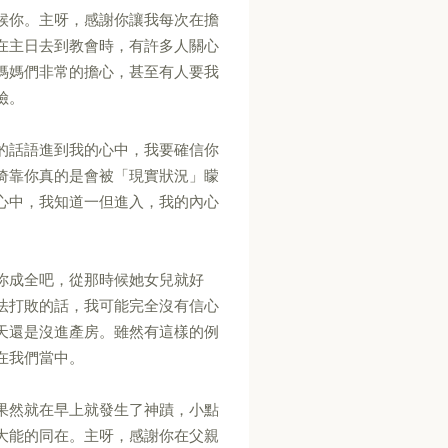
候你。主呀，感謝你讓我每次在擔
在主日去到教會時，有許多人關心
媽媽們非常的擔心，甚至有人要我
險。
的話語進到我的心中，我要確信你
倚靠你真的是會被「現實狀況」矇
心中，我知道一但進入，我的內心
你成全吧，從那時候她女兒就好
法打敗的話，我可能完全沒有信心
天還是沒進產房。雖然有這樣的例
在我們當中。
果然就在早上就發生了神蹟，小點
大能的同在。主呀，感謝你在父親