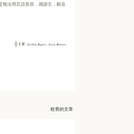
是無法用言語形容，感謝主，願這
CR
╬
-
C
ynthia,
R
ogery...
C
ross,
R
eborn...
較舊的文章