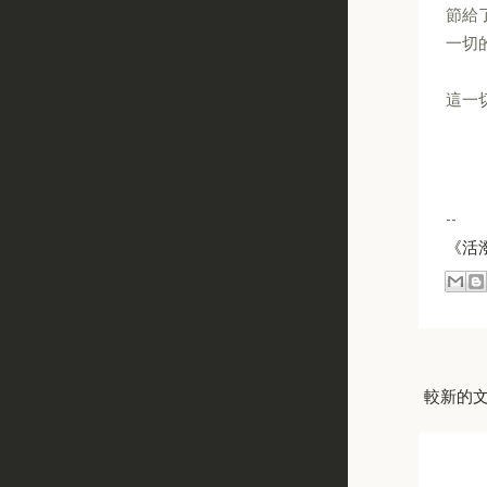
節給
一切
這一
--
《活
較新的