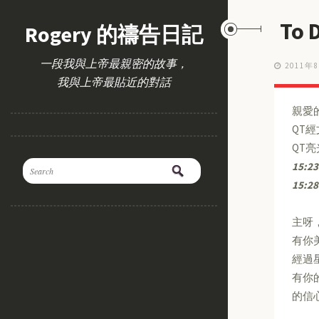
To 
Rogery 的禱告日記
一段我與上帝最親密的故事，
2011年
我與上帝最貼近的對話
親愛
QT
QT
15:23
15:28
主呀
有你
經過
有你
的信