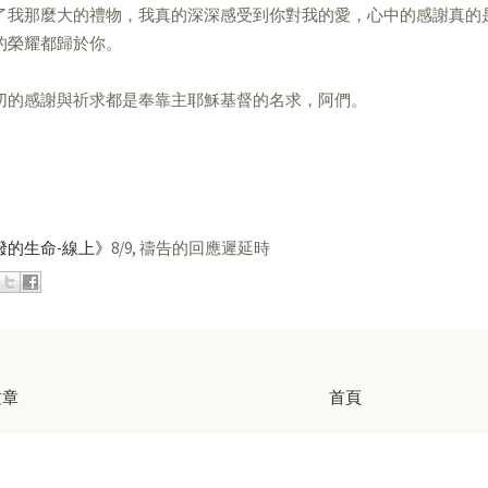
了我那麼大的禮物，我真的深深感受到你對我的愛，心中的感謝真的
的榮耀都歸於你。
切的感謝與祈求都是奉靠主耶穌基督的名求，阿們。
潑的生命-線上》
8/9, 禱告的回應遲延時
文章
首頁