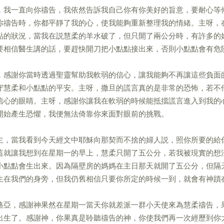
，我一直向你禱告，我依然告訴我自己你有你美好的旨意，要耐心等
你禱告時，你都平靜了我的心，使我能夠重新整理我的情緒。主呀，
點的狀況，當我在説慧柔的羊水破了，但只開了兩公分時，有許多的
要相信醫生講的話，要趕快開刀把小點點接出來，否則小點點會有危
，感謝你當時透過聖靈幫助我軟弱的信心，讓我能夠不再讓這些負面
守慧柔和小點點的平安。主呀，撒旦的謊言真的是非常的恐怖，若不
信心的眼睛。主呀，感謝你讓我在軟弱的時候能抵擋謊言進入到我的
開始產生恐懼，我便無法倚靠你來面對眼前的挑戰。
主，當我看到今天經文中耶穌向那契而不捨的婦人説，照你所要的給
這就讓我想到在星期一的早上，慧柔只開了五公分，若我被現實的想
小點點會生出來。因為隔壁房的媽媽在主日那天就開了五公分，但隔
生在我們的身旁，但我仍舊相信只要你所定的時候一到，就會有神蹟
路亞，感謝神果然在星期一當天你就差派一群小天使來為慧柔禱告，
出生了。感謝神，你果真是聆聽禱告的神，你使我們再一次經歷到你