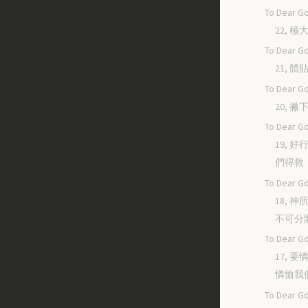
To Dear Go
22, 
To Dear Go
21, 
To Dear Go
20, 
To Dear Go
19, 
們得救
To Dear Go
18, 
不可分
To Dear Go
17, 
憐恤我
To Dear Go