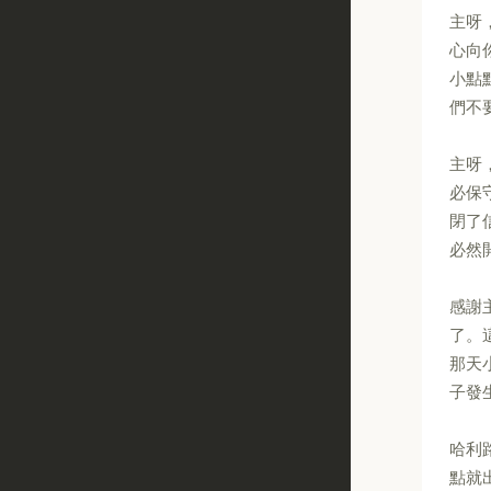
主呀
心向
小點
們不
主呀
必保
閉了
必然
感謝
了。
那天
子發
哈利
點就