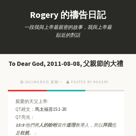
Rogery 的禱告日記
一段我與上帝最親密的故事，我與上帝最
貼近的對話
To Dear God, 2011-08-08, 父親節的大禮
2011年8月8日 星期一
POSTED BY ROGERY
親愛的天父上帝:
QT經文：
馬太福音15:1-20
QT亮光：
15:9
他們將
人的吩咐
當作
道理
教導人，所以
拜我
也
是
枉然
。」