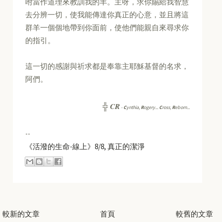
咐當作道理來教訓我的羊。主呀，求你賜給我智慧
去分辨一切，使我能傳達你真正的心意，並且將這
群羊一個個地帶到你面前，使他們能親自來尋求你
的指引。
這一切的感謝與祈求都是奉靠主耶穌基督的名求，
阿們。
CR
╬
-
C
ynthia,
R
ogery...
C
ross,
R
eborn...
--
《活潑的生命-線上》8/8, 真正的潔淨
較新的文章
首頁
較舊的文章