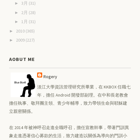
3月
(31)
►
2月
(28)
►
1月
(31)
►
2010
(365)
►
2009
(227)
►
AOBUT ME
Rogery
淡江大學資訊管理研究所畢業，在 KKBOX 任職七
年，擔任 Android 開發部副理。在中和長老教會
擔任執事、敬拜團主領、青少年輔導，致力帶領生命與耶穌建
立親密關係。
在 2014 年被神呼召走進全職呼召，擔任宣教幹事，帶著門訓異
象走進憑著信心募款的生活，致力建造以關係為導向的門訓小