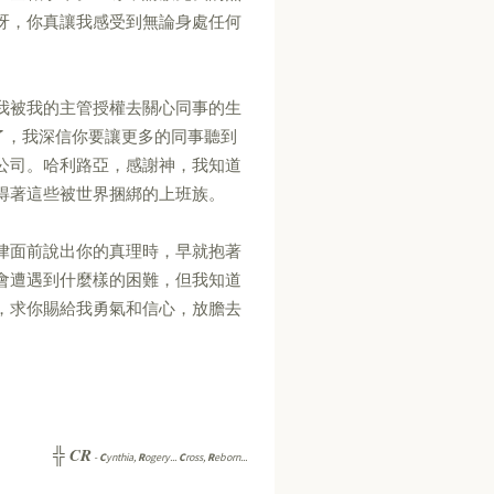
呀，你真讓我感受到無論身處任何
我被我的主管授權去關心同事的生
x 了，我深信你要讓更多的同事聽到
公司。哈利路亞，感謝神，我知道
得著這些被世界捆綁的上班族。
律面前說出你的真理時，早就抱著
會遭遇到什麼樣的困難，但我知道
，求你賜給我勇氣和信心，放膽去
CR
╬
-
C
ynthia,
R
ogery...
C
ross,
R
eborn...