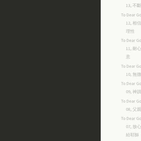
13, 
To Dear Go
12, 
理性
To Dear Go
11, 
意
To Dear Go
10, 
To Dear Go
09, 
To Dear Go
08, 
To Dear Go
07, 
給耶穌