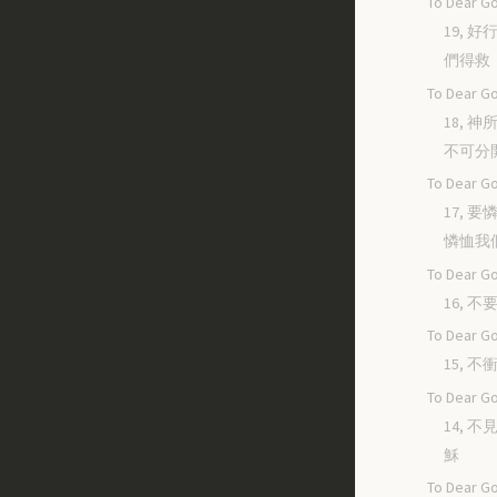
To Dear Go
19, 
們得救
To Dear Go
18, 
不可分
To Dear Go
17, 
憐恤我
To Dear Go
16, 
To Dear Go
15, 
To Dear Go
14, 
穌
To Dear Go