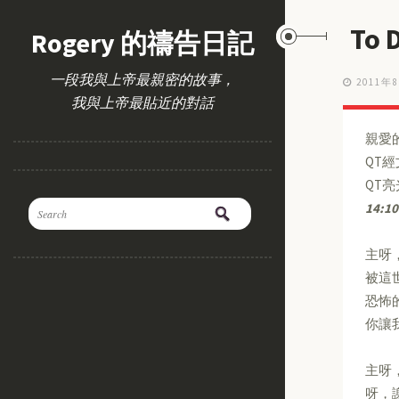
To 
Rogery 的禱告日記
一段我與上帝最親密的故事，
2011年
我與上帝最貼近的對話
親愛
QT
QT
14:10
主呀
被這
恐怖
你讓
主呀
呀，