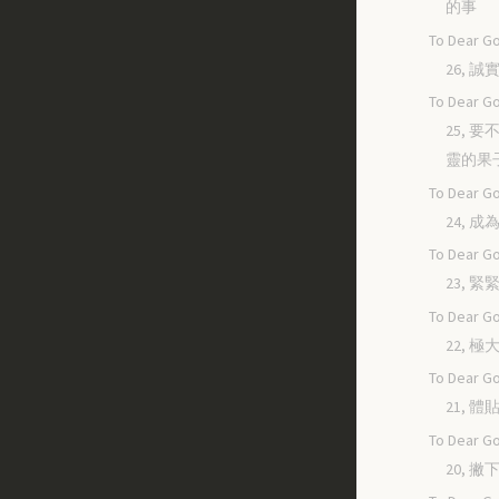
的事
To Dear Go
26, 
To Dear Go
25, 
靈的果
To Dear Go
24, 
To Dear Go
23, 
To Dear Go
22, 
To Dear Go
21, 
To Dear Go
20, 