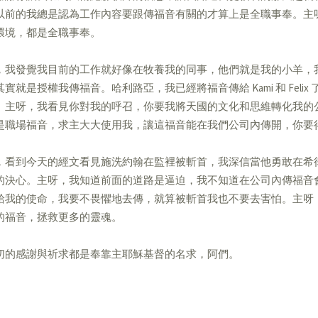
以前的我總是認為工作內容要跟傳福音有關的才算上是全職事奉。主
環境，都是全職事奉。
，我發覺我目前的工作就好像在牧養我的同事，他們就是我的小羊，
其實就是授權我傳福音。哈利路亞，我已經將福音傳給 Kami 和 Feli
。主呀，我看見你對我的呼召，你要我將天國的文化和思維轉化我的
是職場福音，求主大大使用我，讓這福音能在我們公司內傳開，你要
，看到今天的經文看見施洗約翰在監裡被斬首，我深信當他勇敢在希
的決心。主呀，我知道前面的道路是逼迫，我不知道在公司內傳福音
給我的使命，我要不畏懼地去傳，就算被斬首我也不要去害怕。主呀
的福音，拯救更多的靈魂。
切的感謝與祈求都是奉靠主耶穌基督的名求，阿們。