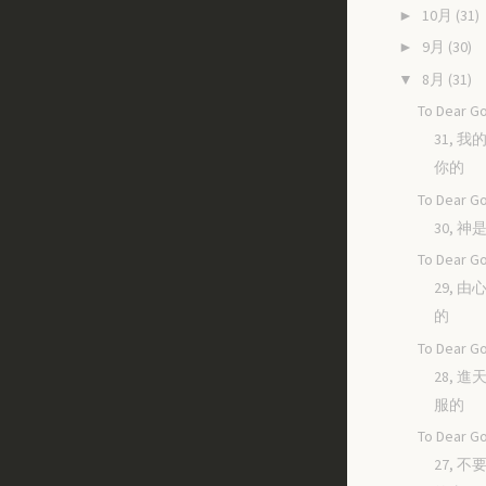
10月
(31)
►
9月
(30)
►
8月
(31)
▼
To Dear Go
31, 
你的
To Dear Go
30, 
To Dear Go
29, 
的
To Dear Go
28, 
服的
To Dear Go
27, 