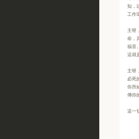
知，
工作
主呀
命，
福音
這就
主呀
必死
你所
傳你
這一