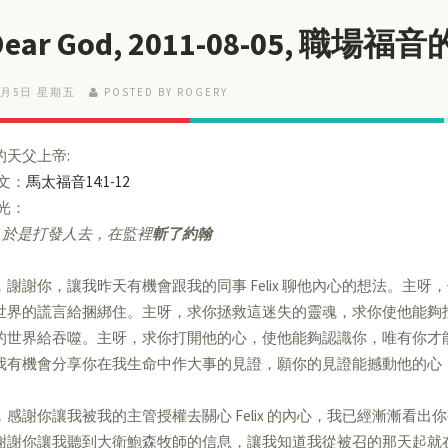
Dear God, 2011-08-05, 職場
8月5日 星期五
POSTED BY ROGERY
的天父上帝:
經文：
馬太福音14:1-12
亮光：
於是打發人去，在監裡
斬了約翰
，謝謝你，讓我昨天有機會跟我的同事 Felix 聊他內心的想法。主
世界的謊言給捆綁住。主呀，求你拯救這迷失的靈魂，求你使他能夠
的世界給吞噬。主呀，求你打開他的心，使他能夠認識你，唯有你才
我有機會分享你在我生命中作大事的見證，願你的見證能撼動他的心
，感謝你讓我被我的主管授權去關心 Felix 的內心，我已經漸漸看
謝謝你讓我聽到大衛鮑森牧師的信息，讓我知道我從被召的那天起就