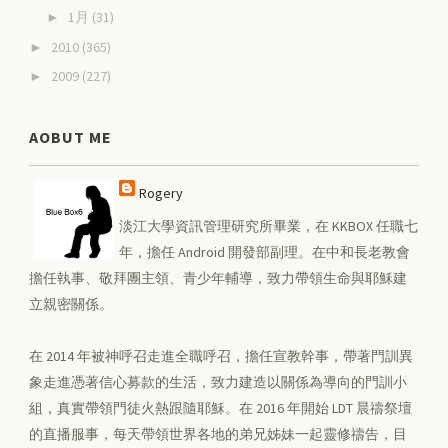
1月
(31)
►
2010
(365)
►
2009
(227)
►
AOBUT ME
Rogery
淡江大學資訊管理研究所畢業，在 KKBOX 任職七
年，擔任 Android 開發部副理。在中和長老教會
擔任執事、敬拜團主領、青少年輔導，致力帶領生命與耶穌建
立親密關係。
在 2014 年被神呼召走進全職呼召，擔任宣教幹事，帶著門訓異
象走進憑著信心募款的生活，致力建造以關係為導向的門訓小
組，真實帶領門徒火熱跟隨耶穌。在 2016 年開始 LDT 晨禱祭壇
的直播服事，每天帶領世界各地的弟兄姊妹一起靈修禱告，目