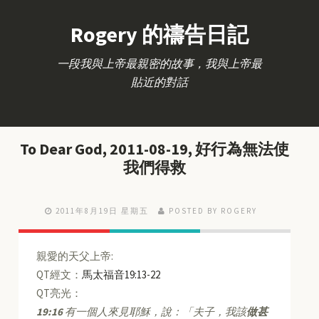
Rogery 的禱告日記
一段我與上帝最親密的故事，我與上帝最
貼近的對話
To Dear God, 2011-08-19, 好行為無法使
我們得救
2011年8月19日 星期五
POSTED BY ROGERY
親愛的天父上帝:
QT經文：
馬太福音19:13-22
QT亮光：
19:16
有一個人來見耶穌，說：「夫子，我該
做甚