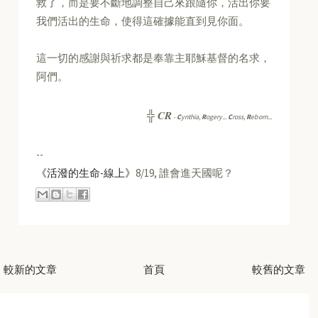
救了，而是要不斷地調整自己來跟隨你，活出你要
我們活出的生命，使得這確據能直到見你面。
這一切的感謝與祈求都是奉靠主耶穌基督的名求，
阿們。
CR
╬
-
C
ynthia,
R
ogery...
C
ross,
R
eborn...
--
《活潑的生命-線上》
8/19, 誰會進天國呢？
較新的文章
首頁
較舊的文章