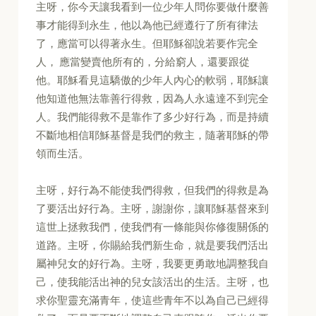
主呀，你今天讓我看到一位少年人問你要做什麼善
事才能得到永生，他以為他已經遵行了所有律法
了，應當可以得著永生。但耶穌卻說若要作完全
人， 應當變賣他所有的，分給窮人，還要跟從
他。耶穌看見這驕傲的少年人內心的軟弱，耶穌讓
他知道他無法靠善行得救，因為人永遠達不到完全
人。我們能得救不是靠作了多少好行為，而是持續
不斷地相信耶穌基督是我們的救主，隨著耶穌的帶
領而生活。
主呀，好行為不能使我們得救，但我們的得救是為
了要活出好行為。主呀，謝謝你，讓耶穌基督來到
這世上拯救我們，使我們有一條能與你修復關係的
道路。主呀，你賜給我們新生命，就是要我們活出
屬神兒女的好行為。主呀，我要更勇敢地調整我自
己，使我能活出神的兒女該活出的生活。主呀，也
求你聖靈充滿青年，使這些青年不以為自己已經得