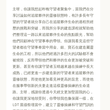
主呀，你讓我想起昨晚守望者聚集中，當我們在分
享討論如何追蹤夥伴的靈修狀態時，有許多長年守
望的守望者就分享自己在追蹤夥伴生命的過程所經
歷的挑戰和突破，而我所分享的建造課程就幫助他
們整理這一路以來追蹤夥伴生命的焦點眼光，幫助
他們回顧神在守望事奉的帶領。你讓我看見這些守
望者都在守望事奉當中用金、銀、寶石在建造屬靈
生命的工程，所以他們經過許多烈火的試驗都不會
被燒毀，反而帶領他們和夥伴的生命更加被突破和
更新。甚至有你讓守望者玉晴越來越在操練中長大
成熟，已經更進一步建造新的守望者來追蹤夥伴的
靈修狀態，而使他更加看見神更高的旨意，而使他
在服事帶領新的夫妻走進這樣靈修操練的生命道
路。主呀，感謝你透過今天經文更加堅固我的心，
你讓我更深地領受到，你帶領我也像保羅一樣，在
LDT 晨禱祭壇當中，建立了靈修操練和守望門訓的