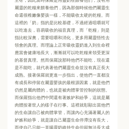
主呀，因此當時保羅是用靈奶在餵養他們，沒有用
屬靈的乾糧來餵養他們，因為那個時候他們屬靈生
命還很稚嫩像嬰孩一樣，不能吸收太硬的乾糧。而
這裡的「奶」指的是比較基礎，不過經過咀嚼就可
以吃進去，容易吸收的福音真理，而「乾糧」則是
指比較深奧，需要咀嚼和消化，更多用屬靈悟性去
領會的真理。而理論上正常吸收靈奶進入到生命裡
應當會健康地長大，漸漸就可以吃乾糧來領受更深
的基督真理。然而保羅說那時他們不能吃，現在還
是不能吃，就代表著他們屬靈生命並沒有真正長大
成熟。接著保羅就更進一步指出，使他們一直都沒
有成長和停留在屬靈嬰孩的最根源因素，就是他們
仍然是屬肉體的，也就是被肉體掌管控制的狀態。
而保羅指出他們中間還有著嫉妒和紛爭，這就是屬
肉體按著世人的樣子在行事。這裡就彰顯出當他們
的生命讓自己被肉體掌管，而讓內心充滿著屬人的
妒嫉和紛爭，就是讓自己屬靈生命停滯沒有長大，
而使自己只能一直喝靈奶維持生命但卻無法長大成