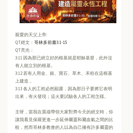
親愛的天父上帝:
QT經文：
哥林多前書3:1-15
QT亮光：
3:11 因為那已經立好的根基就是耶穌基督，此外沒
有人能立別的根基。
3:12 若有人用金、銀、寶石、草木、禾秸在這根基
上建造，
3:13 各人的工程必然顯露，因為那日子要將它表明
出來，有火發現；這火要試驗各人的工程怎樣。
主呀，當我在晨禱帶領大家對齊今天的經文時，你
讓我看見保羅更進一步延伸屬靈和屬血氣之間的比
較，然而哥林多教會的人以為自己擁有許多屬靈的