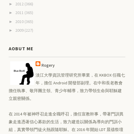
2012
(366)
►
2011
(365)
►
2010
(365)
►
2009
(227)
►
AOBUT ME
Rogery
淡江大學資訊管理研究所畢業，在 KKBOX 任職七
年，擔任 Android 開發部副理。在中和長老教會
擔任執事、敬拜團主領、青少年輔導，致力帶領生命與耶穌建
立親密關係。
在 2014 年被神呼召走進全職呼召，擔任宣教幹事，帶著門訓異
象走進憑著信心募款的生活，致力建造以關係為導向的門訓小
組，真實帶領門徒火熱跟隨耶穌。在 2016 年開始 LDT 晨禱祭壇