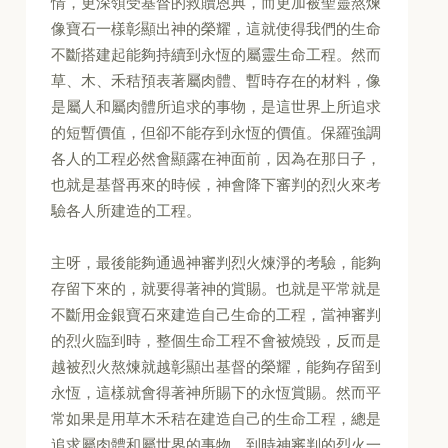
情，更深領受基督的救贖恩典，而更加被聖靈熬煉
像寶石一樣彰顯出神的榮耀，這就使得我們的生命
不斷搭建起能夠持續到永恆的屬靈生命工程。然而
草、木、禾秸預表著屬肉體、暫時存在的材料，像
是屬人和屬肉體所追求的事物，是這世界上所追求
的短暫價值，但卻不能存到永恆的價值。保羅強調
各人的工程必然會顯露在神面前，因為在那日子，
也就是基督再來的時候，神會降下審判的烈火來考
驗各人所建造的工程。
主呀，最後能夠通過神審判烈火煉淨的考驗，能夠
存留下來的，就要得著神的賞賜。也就是平常就是
不斷用金銀寶石來建造自己生命的工程，當神審判
的烈火臨到時，整個生命工程不會被燒毀，反而是
越被烈火熬煉就越彰顯出基督的榮耀，能夠存留到
永恆，這樣就會得著神所賜下的永恆賞賜。然而平
常如果是用草木禾秸在建造自己的生命工程，總是
追求屬肉體和屬世界的事物，到時神審判的烈火一