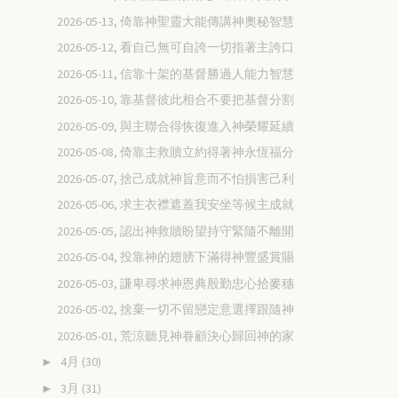
2026-05-13, 倚靠神聖靈大能傳講神奧秘智慧
2026-05-12, 看自己無可自誇一切指著主誇口
2026-05-11, 信靠十架的基督勝過人能力智慧
2026-05-10, 靠基督彼此相合不要把基督分割
2026-05-09, 與主聯合得恢復進入神榮耀延續
2026-05-08, 倚靠主救贖立約得著神永恆福分
2026-05-07, 捨己成就神旨意而不怕損害己利
2026-05-06, 求主衣襟遮蓋我安坐等候主成就
2026-05-05, 認出神救贖盼望持守緊隨不離開
2026-05-04, 投靠神的翅膀下滿得神豐盛賞賜
2026-05-03, 謙卑尋求神恩典殷勤忠心拾麥穗
2026-05-02, 捨棄一切不留戀定意選擇跟隨神
2026-05-01, 荒涼聽見神眷顧決心歸回神的家
4月
(30)
►
3月
(31)
►