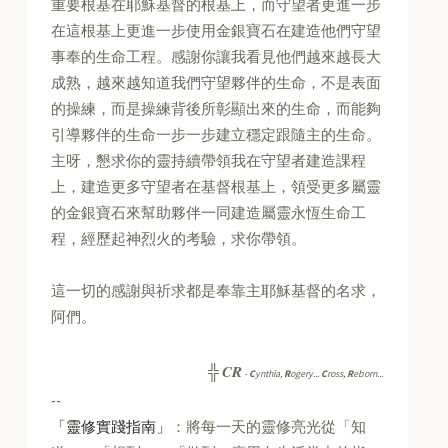
重要根基在耶穌基督的根基上，而守望者更進一步
在這根基上更進一步使用金銀寶石在建造他們守望
事奉的生命工程。感謝你讓我看見他們越來越長大
成熟，越來越知道我們守望夥伴的生命，不是表面
的操練，而是操練背後所彰顯出來的生命，而能夠
引導夥伴的生命一步一步建立穩定跟隨主的生命。
主呀，懇求你的靈持續帶領我在守望者建造課程
上，建造更多守望者在基督根基上，領受更多屬靈
的金銀寶石來幫助夥伴一同建造屬靈永恆生命工
程，經歷起神烈火的考驗，求你帶領。
這一切的感謝與祈求都是奉靠主耶穌基督的名求，
阿們。
CR
╬
-
C
ynthia,
R
ogery...
C
ross,
R
eborn...
--
「靈修實踐指南」
：將每一天的靈修亮光從「知