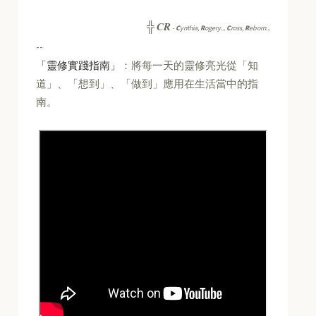
CR
╬
-
C
ynthia,
R
ogery...
C
ross,
R
eborn...
--
「靈修實踐指南」
：將每一天的靈修亮光從「知
道」、「想到」、「做到」應用在生活當中的指
南。