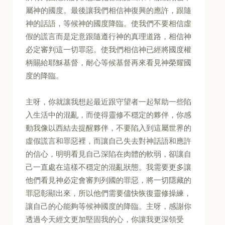
屬神的國度。最後讓我們相信神復興的應許，跟隨
神的話語，等候神的國度降臨。使我們不要相信虛
假的謊言而是定意跟隨遵行神的真理道路，相信神
必定審判這一切罪惡。使我們相信神已經將國度權
柄賜給耶穌基督，耐心等候基督再來看見神榮耀國
度的降臨。
主呀，你就讓我想起最近跟守望者一起幫助一些陷
入生活中的混亂，而使得靈修不穩定的夥伴，你感
動我像以西結去提醒夥伴，不要陷入到這屬世界的
虛假謊言和罪惡裡，而讓自己失去對神話語和應許
的信心，明明看見自己深陷在肉體的軟弱，卻讓自
己一直處在這樣不穩定的混亂狀態。我需要更多讓
他們看見神必定會審判列國的罪惡，將一切隱藏的
罪惡彰顯出來，所以他們需要儘快恢復靈修操練，
讓自己的心能夠等候神國度的降臨。主呀，感謝你
透過今天經文更加堅固我的心，你讓我更深領受