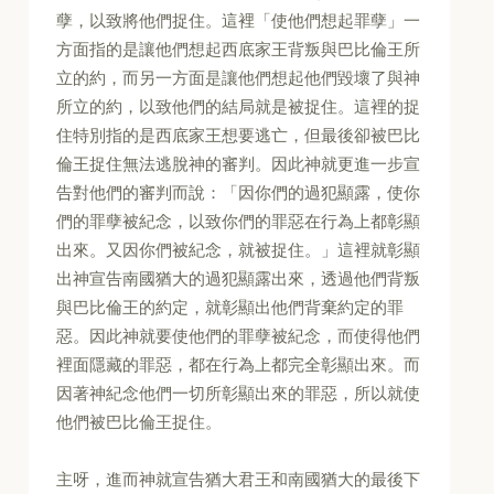
孽，以致將他們捉住。這裡「使他們想起罪孽」一
方面指的是讓他們想起西底家王背叛與巴比倫王所
立的約，而另一方面是讓他們想起他們毀壞了與神
所立的約，以致他們的結局就是被捉住。這裡的捉
住特別指的是西底家王想要逃亡，但最後卻被巴比
倫王捉住無法逃脫神的審判。因此神就更進一步宣
告對他們的審判而說：「因你們的過犯顯露，使你
們的罪孽被紀念，以致你們的罪惡在行為上都彰顯
出來。又因你們被紀念，就被捉住。」這裡就彰顯
出神宣告南國猶大的過犯顯露出來，透過他們背叛
與巴比倫王的約定，就彰顯出他們背棄約定的罪
惡。因此神就要使他們的罪孽被紀念，而使得他們
裡面隱藏的罪惡，都在行為上都完全彰顯出來。而
因著神紀念他們一切所彰顯出來的罪惡，所以就使
他們被巴比倫王捉住。
主呀，進而神就宣告猶大君王和南國猶大的最後下