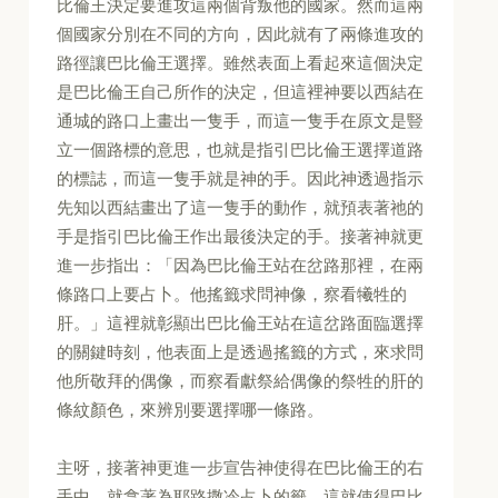
比倫王決定要進攻這兩個背叛他的國家。然而這兩
個國家分別在不同的方向，因此就有了兩條進攻的
路徑讓巴比倫王選擇。雖然表面上看起來這個決定
是巴比倫王自己所作的決定，但這裡神要以西結在
通城的路口上畫出一隻手，而這一隻手在原文是豎
立一個路標的意思，也就是指引巴比倫王選擇道路
的標誌，而這一隻手就是神的手。因此神透過指示
先知以西結畫出了這一隻手的動作，就預表著祂的
手是指引巴比倫王作出最後決定的手。接著神就更
進一步指出：「因為巴比倫王站在岔路那裡，在兩
條路口上要占卜。他搖籤求問神像，察看犧牲的
肝。」這裡就彰顯出巴比倫王站在這岔路面臨選擇
的關鍵時刻，他表面上是透過搖籤的方式，來求問
他所敬拜的偶像，而察看獻祭給偶像的祭牲的肝的
條紋顏色，來辨別要選擇哪一條路。
主呀，接著神更進一步宣告神使得在巴比倫王的右
手中，就拿著為耶路撒冷占卜的籤，這就使得巴比