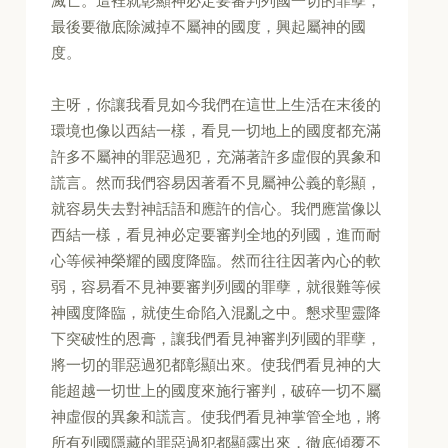
滅亡。這裡就彰顯神必定要審判列國一切的罪孽，
最後要徹底除滅掉不屬神的國度，興起屬神的國
度。
主呀，你讓我看見如今我們在這世上生活在末後的
環境也像以西結一樣，看見一切地上的國度都充滿
許多不屬神的罪惡過犯，充滿著許多虛假的異象和
謊言。然而我們容易因著看不見屬神公義的彰顯，
就容易失去對神話語和應許的信心。我們應當像以
西結一樣，看見神必定要審判全地的列國，進而耐
心等候神榮耀的國度降臨。然而往往因著內心的軟
弱，容易看不見神要審判列國的罪孽，就很難等候
神國度降臨，就使生命陷入混亂之中。懇求聖靈降
下突破性的恩膏，讓我們看見神審判列國的罪孽，
將一切的罪惡過犯都彰顯出來。使我們看見神的大
能超越一切世上的國度來施行審判，破碎一切不屬
神虛假的異象和謊言。使我們看見神掌管全地，將
所有列國隱藏的罪惡過犯都顯露出來，徹底傾覆不