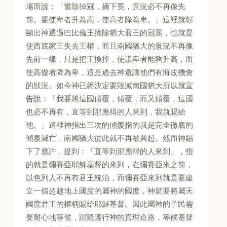
場而說：「當除掉冠，摘下冕，景況必不再像先
前。要使卑者升為高，使高者降為卑。」這裡就彰
顯出神透過巴比倫王摘除猶大君王的冠冕，也就是
使西底家王失去王權，而且南國猶大的景況不再像
先前一樣，只是把王換掉，使謙卑者能夠升高，而
使高傲者降為卑，這是過去神還讓他們有悔改機會
的狀況。如今神已經決定要毀滅南國猶大所以就宣
告說：「我要將這國傾覆，傾覆，而又傾覆，這國
也必不再有，直等到那應得的人來到，我就賜給
他。」這裡神指出三次的傾覆指的就是完全徹底的
傾覆滅亡，南國猶大從此就不再被興起。然而神賜
下了應許，提到：「直等到那應得的人來到」，指
的就是彌賽亞耶穌基督的來到，在彌賽亞來之前，
以色列人不再有君王統治，而彌賽亞來到就是要建
立一個超越地上國度的屬神的國度，神就要將屬天
國度君王的權柄賜給耶穌基督。因此屬神的子民需
要耐心地等候，跟隨遵行神的真理道路，等候基督