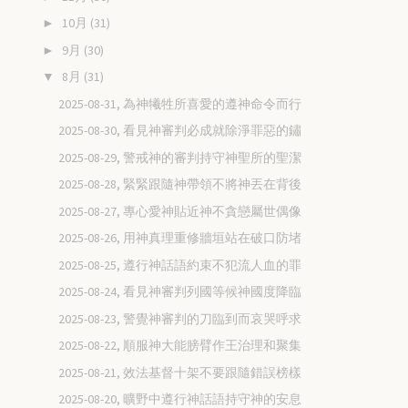
10月
(31)
►
9月
(30)
►
8月
(31)
▼
2025-08-31, 為神犧牲所喜愛的遵神命令而行
2025-08-30, 看見神審判必成就除淨罪惡的鏽
2025-08-29, 警戒神的審判持守神聖所的聖潔
2025-08-28, 緊緊跟隨神帶領不將神丟在背後
2025-08-27, 專心愛神貼近神不貪戀屬世偶像
2025-08-26, 用神真理重修牆垣站在破口防堵
2025-08-25, 遵行神話語約束不犯流人血的罪
2025-08-24, 看見神審判列國等候神國度降臨
2025-08-23, 警覺神審判的刀臨到而哀哭呼求
2025-08-22, 順服神大能膀臂作王治理和聚集
2025-08-21, 效法基督十架不要跟隨錯誤榜樣
2025-08-20, 曠野中遵行神話語持守神的安息