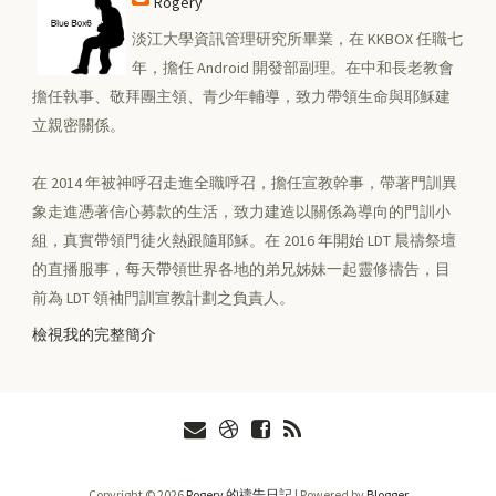
Rogery
淡江大學資訊管理研究所畢業，在 KKBOX 任職七
年，擔任 Android 開發部副理。在中和長老教會
擔任執事、敬拜團主領、青少年輔導，致力帶領生命與耶穌建
立親密關係。
在 2014 年被神呼召走進全職呼召，擔任宣教幹事，帶著門訓異
象走進憑著信心募款的生活，致力建造以關係為導向的門訓小
組，真實帶領門徒火熱跟隨耶穌。在 2016 年開始 LDT 晨禱祭壇
的直播服事，每天帶領世界各地的弟兄姊妹一起靈修禱告，目
前為 LDT 領袖門訓宣教計劃之負責人。
檢視我的完整簡介
Copyright ©
2026
Rogery 的禱告日記
| Powered by
Blogger