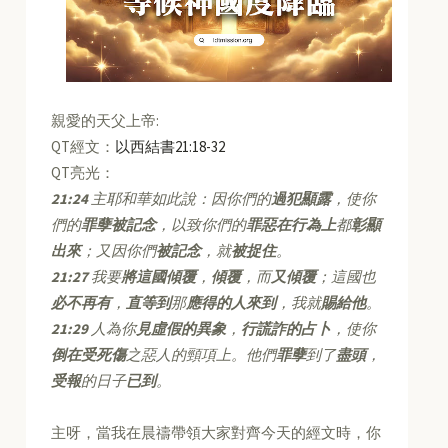
親愛的天父上帝:
QT經文：
以西結書21:18-32
QT亮光：
21:24
主耶和華如此說：因你們的
過犯顯露
，使你
們的
罪孽被記念
，以致你們的
罪惡在行為上
都
彰顯
出來
；又因你們
被記念
，就
被捉住
。
21:27
我要
將這國傾覆
，
傾覆
，而
又傾覆
；這國也
必不再有
，
直等到
那
應得的人來到
，我就
賜給他
。
21:29
人為你
見虛假的異象
，
行謊詐的占卜
，使你
倒在受死傷
之惡人的頸項上。他們
罪孽
到了
盡頭
，
受報
的日子
已到
。
主呀，當我在晨禱帶領大家對齊今天的經文時，你