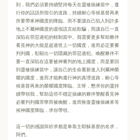
到，我們必須要持續堅持每天在靈修操練當中，遵
行你的話語所指引的道路，持續耐心等候基督再來
所要帶來神國度的降臨。而不要讓自己陷入到許多
地上不屬神國度的虛假謊言給欺騙，而讓自己一直
深陷在罪惡過犯的轄制當中。我需要更多幫助夥伴
看見神的大能是超過世上一切國度，進而必定要審
判列國，彰顯出一切隱藏的罪惡過犯。喚醒夥伴不
要一直深陷在這要被神審判的地上國度，而是要回
到靈修操練當中，讓自己的生命重新進入到屬神榮
耀的國度，進而才能夠遵行神的真理道路，耐心等
候基督再來的榮耀國度降臨。主呀，懇求你的靈持
續帶領我，幫助這些不穩定操練的夥伴警醒看見神
必審判列國罪孽而被喚醒，進而恢復靈修操練來等
候神國度降臨，求你帶領。
這一切的感謝與祈求都是奉靠主耶穌基督的名求，
阿們。