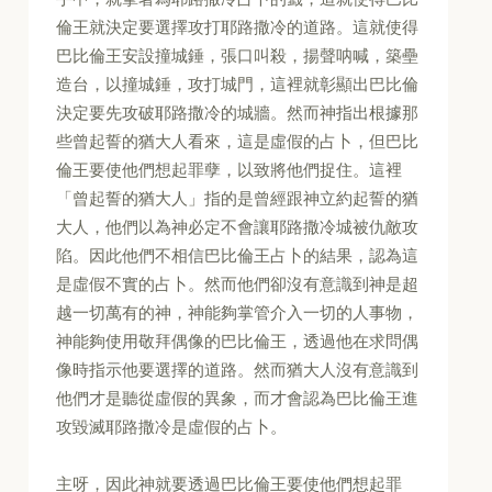
倫王就決定要選擇攻打耶路撒冷的道路。這就使得
巴比倫王安設撞城錘，張口叫殺，揚聲呐喊，築壘
造台，以撞城錘，攻打城門，這裡就彰顯出巴比倫
決定要先攻破耶路撒冷的城牆。然而神指出根據那
些曾起誓的猶大人看來，這是虛假的占卜，但巴比
倫王要使他們想起罪孽，以致將他們捉住。這裡
「曾起誓的猶大人」指的是曾經跟神立約起誓的猶
大人，他們以為神必定不會讓耶路撒冷城被仇敵攻
陷。因此他們不相信巴比倫王占卜的結果，認為這
是虛假不實的占卜。然而他們卻沒有意識到神是超
越一切萬有的神，神能夠掌管介入一切的人事物，
神能夠使用敬拜偶像的巴比倫王，透過他在求問偶
像時指示他要選擇的道路。然而猶大人沒有意識到
他們才是聽從虛假的異象，而才會認為巴比倫王進
攻毀滅耶路撒冷是虛假的占卜。
主呀，因此神就要透過巴比倫王要使他們想起罪