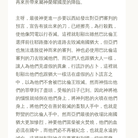
再來所帶來屬神榮耀國度的降臨。
主呀，最後神更進一步要以西結發出對亞捫審判的
預言，宣告有拔出來的刀，已經擦亮，為行殺戮，
使他像閃電以行吞滅。這裡就彰顯出雖然巴比倫王
選擇前往耶路撒冷的道路去毀滅南國猶大，但亞捫
也無法逃脫從神而來的審判。神也必使用巴比倫這
審判的刀去毀滅他們。而亞捫人也跟猶大人一樣，
讓人為他們見虛假的異象，行謊詐的占卜，這裡就
彰顯出他們也跟猶大一樣活在虛假的占卜謊言之
中，以為他們不會被巴比倫王毀滅。然而神指出他
們的罪孽到了盡頭，受報的日子已到。因此神將祂
的惱恨就傾倒在他們身上，將神列怒的火噴在他們
身上，將他們交在善於殺滅的畜類人手中，也就是
野蠻的巴比倫人手中。然而亞捫最後的收場比南國
猶大更加慘烈，神要他們當柴被火焚燒，他們的血
必流在國中，而他們必不再被紀念，也就是永遠的