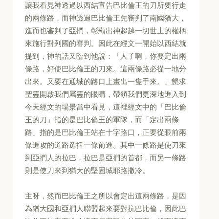
讓我看見神透過以西結宣告巴比倫王的刀所要行走
的兩條路，而神透過巴比倫王先審判了南國猶大，
進而也審判了亞捫，彰顯出神超越一切世上的權柄
來施行對列國的審判。因此在經文一開始以西結就
提到，神的話又臨到他說：「人子啊，你要定出兩
條路，好使巴比倫王的刀來。這兩條路必從一地分
出來。又要在通城的路口上畫出一隻手來。」懇求
聖靈開啟我們屬靈的眼睛，帶領我們更深地進入到
今天經文的場景當中看見，這裡經文中的「巴比倫
王的刀」指的是巴比倫王的軍隊，而「定出兩條
路」指的是巴比倫王站在十字路口，正要從眼前兩
條進攻的道路選擇一條前進。其中一條路是使刀來
到亞捫人的拉巴，拉巴是亞捫的首都，而另一條路
則是使刀來到猶大的堅固城耶路撒冷。
主呀，然而巴比倫王之所以會定出這兩條路，是因
為猶大國和亞捫人聯盟起來要對抗巴比倫，因此巴