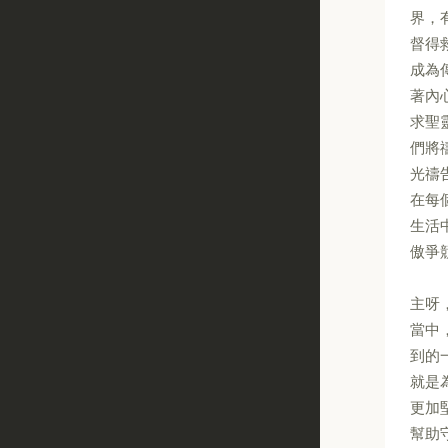
界，
督得
成為
著內
求聖
們將
光禱
在每
生活
傲爭
主呀
當中
到的
就是
更加
幫助