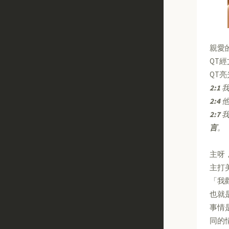
親愛
QT
QT
2:1
2:4
2:7
我
言
。
主呀
主打
「我
也就
事情
同的