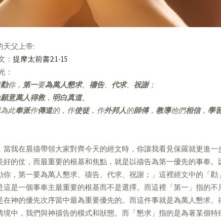
的天父上帝:
經文：
提摩太前書2:1-15
亮光：
我
勸
你，
第一
要
為萬人懇求
、
禱告
、
代求
、
祝謝
；
他
願意萬人得救
，
明白真道
。
為此
奉派
作
傳道
的，作
使徒
，作
外邦人
的
師傅
，
教導
他們
相信
，
學
，當我在晨禱帶領大家對齊今天的經文時，你讓我看見保羅就更進一
美好的仗，而最重要的根基和焦點，就是以禱告為第一優先的事奉。
勸你，第一要為萬人懇求、禱告、代求、祝謝；」這裡經文中的「勸
是這是一個事奉主最重要的根基而不是選擇。而這裡「第一」指的不
是在神的優先次序當中最為重要優先的。而這件事就是為萬人懇求、
情境中，我們與神禱告的模式和狀態。而「懇求」指的是為著某個特