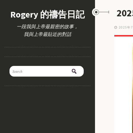
20
Rogery 的禱告日記
一段我與上帝最親密的故事，
2025年
我與上帝最貼近的對話