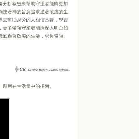
修分析報告來幫助守望者能夠更加
夠按著神的旨意追求過著敬虔的生
導去幫助身旁的人相信基督，學習
，更多帶領守望者能夠深入明白如
徹底過著敬虔的生活，求你帶領。
CR
╬
-
C
ynthia,
R
ogery...
C
ross,
R
eborn...
」應用在生活當中的指南。