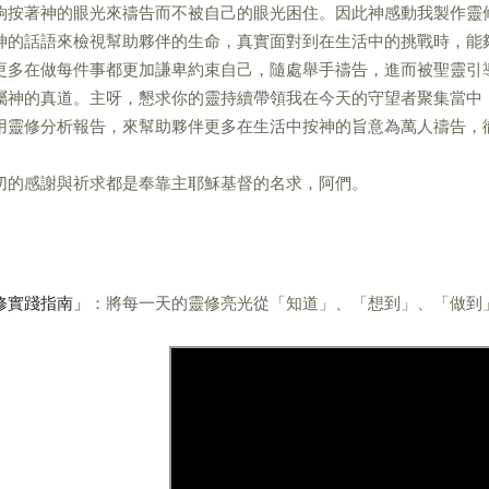
夠按著神的眼光來禱告而不被自己的眼光困住。因此神感動我製作靈
神的話語來檢視幫助夥伴的生命，真實面對到在生活中的挑戰時，能
更多在做每件事都更加謙卑約束自己，隨處舉手禱告，進而被聖靈引
屬神的真道。主呀，懇求你的靈持續帶領我在今天的守望者聚集當中
用靈修分析報告，來幫助夥伴更多在生活中按神的旨意為萬人禱告，
切的感謝與祈求都是奉靠主耶穌基督的名求，阿們。
修實踐指南」
：將每一天的靈修亮光從「知道」、「想到」、「做到