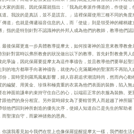
在大家的面前。因此保羅就指出：「我為此奉派作傳道的，作使徒，
真道。我說的是真話，並不是謊言。」這裡保羅使用三種不同的角度
「傳道」也就是傳遞福音信息的人，而「使徒」則是領受神的權柄建
傅」指的是特別針對不認識神的外邦人成為他們的教師，教導他們認
，最後保羅更進一步具體教導提摩太，如何按著神的旨意來教導教會
特別針對當時以弗所教會的狀況做出以下的教導。首先針對教會男人
彼此爭論，因此保羅要提摩太為這件事禱告，並且教導他們要舉起聖
走到的地方都舉手向著神禱告，就使內心充滿屬神的聖潔而不再陷入
部份，當時受到羅馬風氣影響，婦人容易追求潮流時尚，然而內心動
度的編髮、用黃金、珍珠和極貴重的衣裳為他們表面的裝飾，陷入無
要在神面前謙卑約束持守住自己的心，以端莊正常的衣服為裝飾。更
才跟他們的身分相宜。另外當時婦女為了要轄管男人而超越了神所賜
帶領他們回到神所創造的優先次序，使婦人知道自己是先生的幫助者
，而聖潔自守，而蒙神拯救的恩典。
，你讓我看見如今我們在世上也像保羅提醒提摩太一樣，我們都生活