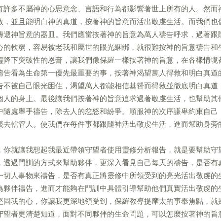
有許多不屬神的心思意念、言語和行為都影響著世上所有的人。然而
救，並且能明白神的真道，按著神的旨意而活出敬虔生活。而我們也
傳遞神旨意的器皿。我們應當按著神的旨意為萬人禱告呼求，過著跟
心的軟弱，容易被老我和屬世的眼光綑綁，就很難按神的旨意禱告和
靈降下突破性的恩膏，讓我們像保羅一樣按著神的旨意，在各樣情境
禱告看為生命第一優先最重要的事，按著神渴望萬人得救和明白真道
告不被自己眼光困住，渴望萬人都能相信基督而得救並徹底明白真道
個人的身上。最後讓我們按著神的旨意追求過著敬虔生活，也幫助其
中隨處舉手禱告，除去人的忿怒和紛爭。順服神的次序謙卑約束自己
競去轄管人。使我們在每件事都跟隨神活出敬虔生活，進而幫助身旁
，你就讓我想起我最近帶領守望者使用靈修分析報告，就是要幫助守
，透過門訓的方式來幫助夥伴，更深入看見自己每天的禱告，是否有
一切人事物來禱告，是否有真正將靈修中所領受到的亮光活出敬虔的
為夥伴禱告，進而才能夠在門訓中具體引導幫助他們真實活出敬虔的
堅固我的心，你讓我更深地領受到，保羅教導提摩太的事奉焦點，就
守望者更清楚知道，面對不同夥伴的生命問題，可以怎麼按著神的旨