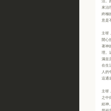
活。
來治
終極
意是
主呀
開心
著神
理。
滿並
在生
人的
這通
主呀
之中
給神
督福