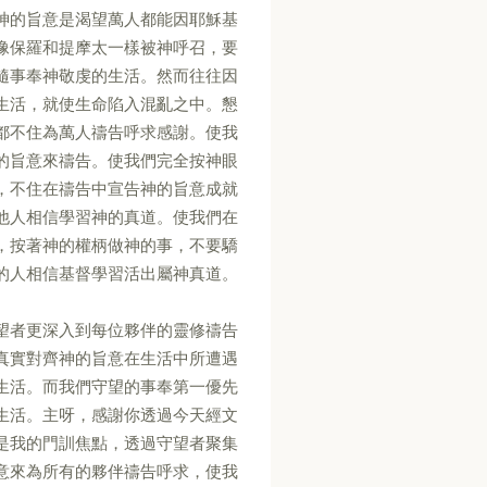
神的旨意是渴望萬人都能因耶穌基
像保羅和提摩太一樣被神呼召，要
隨事奉神敬虔的生活。然而往往因
生活，就使生命陷入混亂之中。懇
都不住為萬人禱告呼求感謝。使我
的旨意來禱告。使我們完全按神眼
，不住在禱告中宣告神的旨意成就
他人相信學習神的真道。使我們在
，按著神的權柄做神的事，不要驕
的人相信基督學習活出屬神真道。
望者更深入到每位夥伴的靈修禱告
真實對齊神的旨意在生活中所遭遇
生活。而我們守望的事奉第一優先
生活。主呀，感謝你透過今天經文
是我的門訓焦點，透過守望者聚集
意來為所有的夥伴禱告呼求，使我