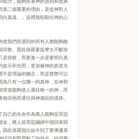
和能力，能夠按著神的原則和恩典
而第二個重要的理由，是從神對人
明白真道。」這裡就彰顯出神的心
夠使我們所遇到的所有人都能夠敞
能得救。因此保羅要提摩太不斷按
只是得救，而更進一步是要明白真
的啟示和光照，更加被神的真道充
理不是理論的概念，而是實際可以
因為只有一位獨一的真神，在神和
個管道能夠使人通往唯一的神，而
著相信祂而通往與神連結的道路。
了自己的生命作為萬人能夠從罪惡
贖金，將人從罪惡綑綁中贖回來歸
，因此保羅指出如今到了要傳遞基
神話語和聖靈動工的啟示，給證實