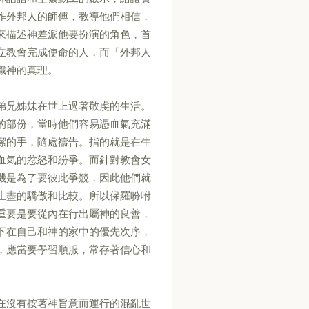
作外邦人的師傅，教導他們相信，
來描述神差派他要扮演的角色，首
立教會完成使命的人，而「外邦人
識神的真理。
弟兄姊妹在世上過著敬虔的生活。
的部份，當時他們容易憑血氣充滿
潔的手，隨處禱告。指的就是在生
血氣的忿怒和紛爭。而針對教會女
機是為了要彼此爭競，因此他們就
止盡的驕傲和比較。所以保羅吩咐
重要是要從內在行出屬神的良善，
下在自己和神的家中的優先次序，
，應當要學習順服，常存著信心和
在沒有按著神旨意而運行的混亂世