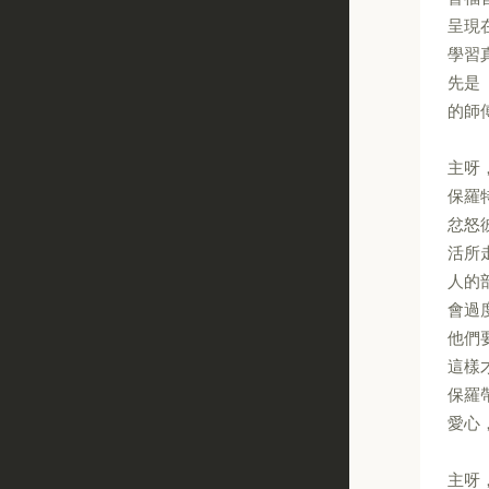
呈現
學習
先是
的師
主呀
保羅
忿怒
活所
人的
會過
他們
這樣
保羅
愛心
主呀