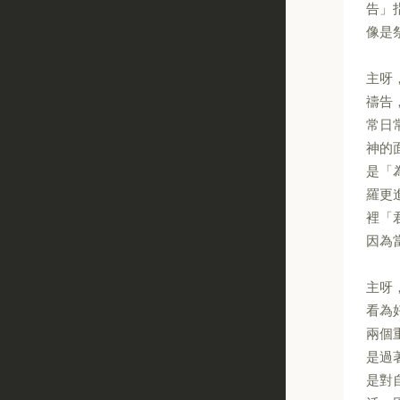
告」
像是
主呀
禱告
常日
神的
是「
羅更
裡「
因為
主呀
看為
兩個
是過
是對