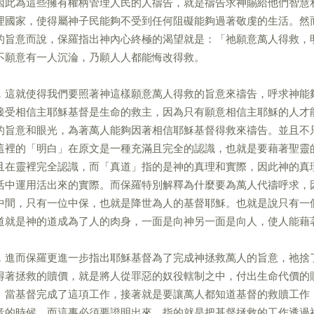
因此為這些擁有權柄管理人民的人禱告，就是禱告求神賜給他們智慧
理國家，使得屬神子民能夠不受到任何阻礙能夠過著敬虔的生活。然
的旨意而說，保羅指出神內心終極的渴望就是：「祂願意萬人得救，
不願意有一人沉淪，乃願人人都能悔改得救。
，這就使得我們要照著神這樣願意萬人得救的旨意來禱告，呼求神能
接受相信主耶穌基督是生命的救主，因為只有願意相信主耶穌的人才
的旨意和眼光，為著萬人能夠因著相信耶穌基督得救來禱告。並且不
這裡的「明白」在原文是一種充滿且完全的認識，也就是要藉著聖靈
且在靈裡完全認識，而「真道」指的是神的真理和實際，因此神的真
活中運用活出來的實際。而保羅特別解釋為什麼要為萬人代禱呼求，
中間，只有一位中保，也就是降世為人的基督耶穌。也就是說只有一
道就是神的道成為了人的肉身，一面是向神另一面是向人，使人能藉
，進而保羅更進一步指出耶穌基督為了完成神拯救萬人的旨意，祂捨
得著拯救的贖價，就是將人從罪惡的奴役轄制之中，付出生命代價的
。當基督完成了這項工作，接著就是要讓萬人都知道基督的救贖工作
音的時候，而這事必須要證明出來，指的就是把基督拯救的工作透過