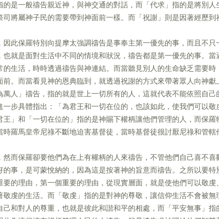
指的是一般禱告親近神，與神交通的對話，而「代求」指的是將別人
祭司將屬神子民的需要帶到神面前一樣。而「祝謝」則是因著經歷到
，因此保羅特別向提摩太強調禱告是事奉主第一優先的事，而且不只
，也就是面對生活中不同的情境和狀況，禱告都是第一優先的事。當
常的生活，時時透過禱告與神連結。而當聽見別人的生命缺乏需要時
面前。而當看見神的恩典臨到，就透過祝謝的方式來帶著眾人向神獻
為萬人」禱告，指的就是世上一切所有的人，這就代表不能依照自己
進一步具體指出：「為君王和一切在位的，也該如此，使我們可以敬
君王」和「一切在位的」指的是神賜下權柄讓他們管理的人，而保羅
當時羅馬皇帝尼祿不斷地迫害基督徒，當時基督徒很討厭尼祿和管轄
，然而保羅卻要他們為在上有權柄的人來禱告，不管他們自己喜不喜
好的事，是可蒙悅納的，因為這是按著神的旨意而禱告。之所以要特
重要的理由，第一個重要的理由，從現實層面，就是使他們可以敬虔
著敬虔的生活。而「敬虔」指的是對神的尊敬，讓信仰生活不會被無
自己和對人的尊重，也就是彼此和諧和平的相處，而「平安無事」指