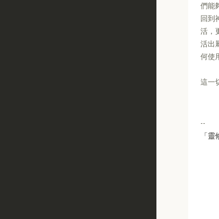
們能
回到
活，
活出
何使
這一
--
「靈