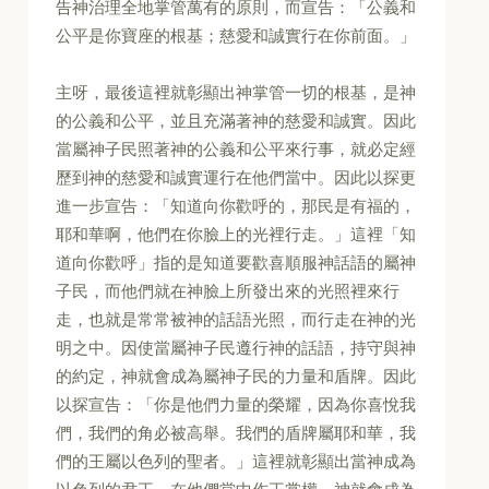
告神治理全地掌管萬有的原則，而宣告：「公義和
公平是你寶座的根基；慈愛和誠實行在你前面。」
主呀，最後這裡就彰顯出神掌管一切的根基，是神
的公義和公平，並且充滿著神的慈愛和誠實。因此
當屬神子民照著神的公義和公平來行事，就必定經
歷到神的慈愛和誠實運行在他們當中。因此以探更
進一步宣告：「知道向你歡呼的，那民是有福的，
耶和華啊，他們在你臉上的光裡行走。」這裡「知
道向你歡呼」指的是知道要歡喜順服神話語的屬神
子民，而他們就在神臉上所發出來的光照裡來行
走，也就是常常被神的話語光照，而行走在神的光
明之中。因使當屬神子民遵行神的話語，持守與神
的約定，神就會成為屬神子民的力量和盾牌。因此
以探宣告：「你是他們力量的榮耀，因為你喜悅我
們，我們的角必被高舉。我們的盾牌屬耶和華，我
們的王屬以色列的聖者。」這裡就彰顯出當神成為