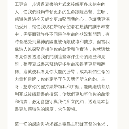
工更進一步透過寫書的方式來接觸更多未信主的
人，使我們能夠帶領更多的生命跟隨基督。主呀，
感謝你透過今天經文更加堅固我的心，你讓我更深
領受到，縱使我現在帶領守望者在晨禱門訓事奉當
中，需要面對許多不同夥伴生命的狀況和問題，有
時會感受到屬神的國度被仇敵破壞和擄掠。但當我
像詩人以探堅定相信你的慈愛和信實時，你就讓我
看見你要透過我們門訓這些夥伴生命的經歷和見
證，整理寫成書來幫助更多生命來得著更新和翻
轉。這就使我看見你大能的膀臂，成為我們生命的
力量和盾牌，你必定堅守你與我們所立的約。主
呀，懇求你的靈持續帶領我和尹甄，能夠繼續都順
利完成後續新書的撰寫，使我們更加堅信你的慈愛
和信實，必定會堅守與我們所立的約，透過這本新
書更加擴張你的國度，求你帶領。
這一切的感謝與祈求都是奉靠主耶穌基督的名求，