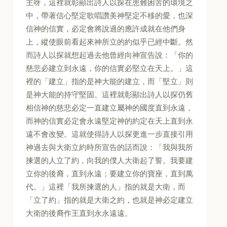
主呀，這裡就彰顯出詩人以探在患難困苦的環境之
中，帶著信心堅定歌唱讚美神堅定不移的愛，也深
信神的信實，必定會將說過的應許成就在他們身
上，縱使眼前看起來神所立的約似乎已經中斷。然
而詩人以探就想起過去他曾經向神宣告說：「你的
慈悲必建立到永遠，你的信實必堅立在天上。」這
裡的「建立」指的是神大能的建立，而「堅立」則
是神大能的持守堅固。這裡就彰顯出詩人以探仍舊
相信神的慈悲必定一直建立屬神的國度直到永遠，
而神的信實必定會永遠堅定神的約定在天上直到永
遠不會改變。這就使得詩人以探更進一步直接引用
神過去與大衛立約時所宣告的話而說：「我與我所
揀選的人立了約，向我的僕人大衛起了誓。我要建
立你的後裔，直到永遠；要建立你的寶座，直到萬
代。」這裡「我所揀選的人」指的就是大衛，而
「立了約」指的就是大衛之約，也就是神必定建立
大衛的後裔作王直到永永遠遠。