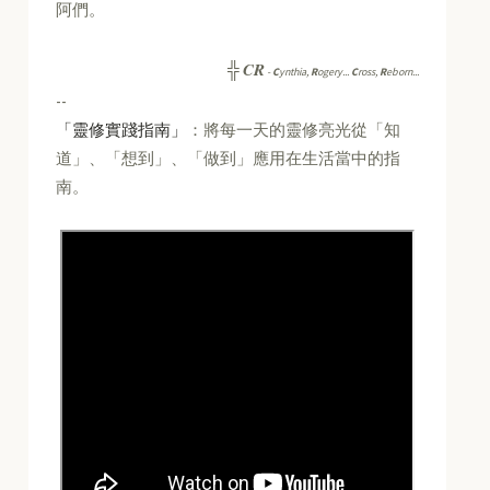
阿們。
CR
╬
-
C
ynthia,
R
ogery...
C
ross,
R
eborn...
--
「靈修實踐指南」
：將每一天的靈修亮光從「知
道」、「想到」、「做到」應用在生活當中的指
南。