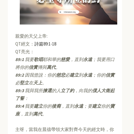
親愛的天父上帝:
QT經文：
詩篇89:1-18
QT亮光：
89:1
我要
歌唱
耶和華的
慈愛
，直到
永遠
；我要用口
將你的
信實
傳與
萬代
。
89:2
因我曾說：你的
慈悲
必
建立
到
永遠
；你的
信實
必
堅立
在
天上
。
89:3
我與我所
揀選
的人
立了約
，向我的
僕人大衛起
了誓
：
89:4
我要
建立
你的
後裔
，直到
永遠
；要
建立
你的
寶
座
，直到
萬代
。
主呀，當我在晨禱帶領大家對齊今天的經文時，你