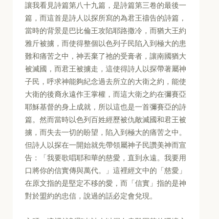
讓我看見詩篇第八十九篇，是詩篇第三卷的最後一
篇，而這首是詩人以探所寫的為君王禱告的詩篇，
當時的背景是巴比倫王攻陷耶路撒冷，而猶大王約
雅斤被擄，而使得整個以色列子民陷入到極大的患
難和痛苦之中，神丟棄了祂的受膏者，讓南國猶大
被滅國，而君王被擄走，這使得詩人以探帶著屬神
子民，呼求神能夠紀念過去所立的大衛之約，能使
大衛的後裔永遠作王掌權，而這大衛之約在彌賽亞
耶穌基督的身上成就，所以這也是一首彌賽亞的詩
篇。然而當時以色列百姓經歷被仇敵滅國和君王被
擄，而失去一切的盼望，陷入到極大的痛苦之中。
但詩人以探在一開始就先帶領屬神子民讚美神而宣
告：「我要歌唱耶和華的慈愛，直到永遠。我要用
口將你的信實傳與萬代。」這裡經文中的「慈愛」
在原文指的是堅定不移的愛，而「信實」指的是神
對於盟約的忠信，說過的話必定會兌現。