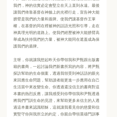
我們，神的信實必定會堅立在天上直到永遠。最後
讓我們倚靠基督在神臉上的光裡行走，宣告神大能
膀臂是我們的力量和盾牌。使我們讓基督作王掌
權，在基督的同在裡被神的話語光照和引導，走在
神真理光明的道路上。使我們經歷被神大能膀臂高
舉成為扶持我們的力量，被神大能同在遮蓋成為保
護我們的盾牌。
主呀，你就讓我想起昨天你帶領我和尹甄跟出版書
籍的書商，一起討論我們新書所寫的內容，將尹甄
探訪幫助的生命個案，透過我領受到神話語的眼光
來回應生命問題，幫助讀者能更進一步應用在自己
生活當中來改變生命。你透過還沒信主的書商對這
本書的熱烈反應，讓我感受到你帶領我和尹甄透過
將我們門訓生命的見證，來幫助更多未信主的人透
過這本書來認識耶穌，這就讓我看見你的慈愛和信
實堅守你與我所立的約定，你親自帶領晨禱門訓事