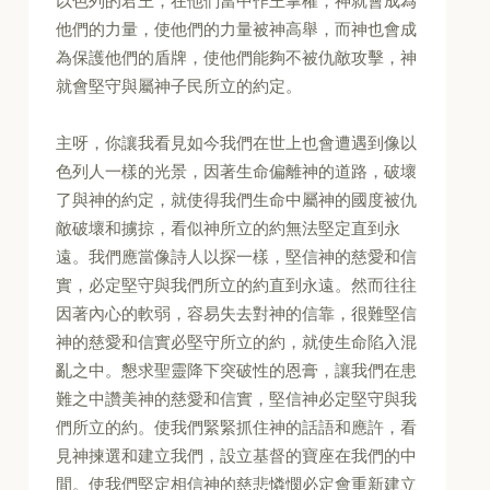
以色列的君王，在他們當中作王掌權，神就會成為
他們的力量，使他們的力量被神高舉，而神也會成
為保護他們的盾牌，使他們能夠不被仇敵攻擊，神
就會堅守與屬神子民所立的約定。
主呀，你讓我看見如今我們在世上也會遭遇到像以
色列人一樣的光景，因著生命偏離神的道路，破壞
了與神的約定，就使得我們生命中屬神的國度被仇
敵破壞和擄掠，看似神所立的約無法堅定直到永
遠。我們應當像詩人以探一樣，堅信神的慈愛和信
實，必定堅守與我們所立的約直到永遠。然而往往
因著內心的軟弱，容易失去對神的信靠，很難堅信
神的慈愛和信實必堅守所立的約，就使生命陷入混
亂之中。懇求聖靈降下突破性的恩膏，讓我們在患
難之中讚美神的慈愛和信實，堅信神必定堅守與我
們所立的約。使我們緊緊抓住神的話語和應許，看
見神揀選和建立我們，設立基督的寶座在我們的中
間。使我們堅定相信神的慈悲憐憫必定會重新建立