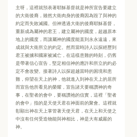
主呀，這裡就預表著耶穌基督就是神所宣告要建立
的大衛後裔，雖然大衛肉身的後裔因為毀了與神的
約定而失敗滅國。但神透過大衛的後裔耶穌基督，
重新成為屬神的君王，建立屬神的國度，超越原本
地上的國度，而讓屬神的國度能直到永永遠遠，來
成就與大衛所立的約定。然而當時詩人以探經歷到
君王被擄和國家被滅亡，在這樣患難的時刻，仍舊
是帶著信心宣告，堅定相信神的應許和所立的約必
定不會改變。接著詩人以探超越當時的困境和患
難，仰望在天上的神，他就進入到神在天上的居所
而宣告他所看見的榮耀，宣告諸天要稱讚神的奇
事，在聖者的會中，要稱讚祂的信實，這裡「聖者
的會中」指的是天使天君在神面前的聚會。這裡就
彰顯出神在天上掌管著天使天君，在天上和天使之
中沒有任何受造物能與神相比，神是大有威嚴的
神。