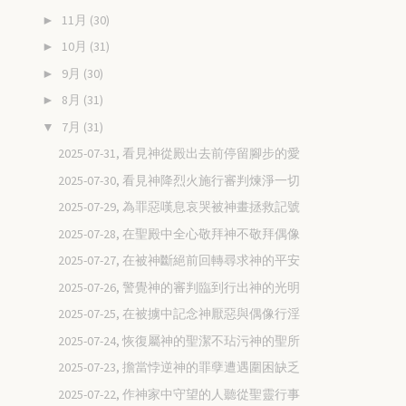
11月
(30)
►
10月
(31)
►
9月
(30)
►
8月
(31)
►
7月
(31)
▼
2025-07-31, 看見神從殿出去前停留腳步的愛
2025-07-30, 看見神降烈火施行審判煉淨一切
2025-07-29, 為罪惡嘆息哀哭被神畫拯救記號
2025-07-28, 在聖殿中全心敬拜神不敬拜偶像
2025-07-27, 在被神斷絕前回轉尋求神的平安
2025-07-26, 警覺神的審判臨到行出神的光明
2025-07-25, 在被擄中記念神厭惡與偶像行淫
2025-07-24, 恢復屬神的聖潔不玷污神的聖所
2025-07-23, 擔當悖逆神的罪孽遭遇圍困缺乏
2025-07-22, 作神家中守望的人聽從聖靈行事