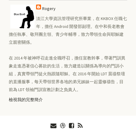
Rogery
淡江大學資訊管理研究所畢業，在 KKBOX 任職七
年，擔任 Android 開發部副理。在中和長老教會
擔任執事、敬拜團主領、青少年輔導，致力帶領生命與耶穌建
立親密關係。
在 2014 年被神呼召走進全職呼召，擔任宣教幹事，帶著門訓異
象走進憑著信心募款的生活，致力建造以關係為導向的門訓小
組，真實帶領門徒火熱跟隨耶穌。在 2016 年開始 LDT 晨禱祭壇
的直播服事，每天帶領世界各地的弟兄姊妹一起靈修禱告，目
前為 LDT 領袖門訓宣教計劃之負責人。
檢視我的完整簡介