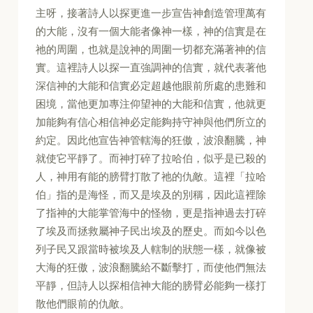
主呀，接著詩人以探更進一步宣告神創造管理萬有
的大能，沒有一個大能者像神一樣，神的信實是在
祂的周圍，也就是說神的周圍一切都充滿著神的信
實。這裡詩人以探一直強調神的信實，就代表著他
深信神的大能和信實必定超越他眼前所處的患難和
困境，當他更加專注仰望神的大能和信實，他就更
加能夠有信心相信神必定能夠持守神與他們所立的
約定。因此他宣告神管轄海的狂傲，波浪翻騰，神
就使它平靜了。而神打碎了拉哈伯，似乎是已殺的
人，神用有能的膀臂打散了祂的仇敵。這裡「拉哈
伯」指的是海怪，而又是埃及的別稱，因此這裡除
了指神的大能掌管海中的怪物，更是指神過去打碎
了埃及而拯救屬神子民出埃及的歷史。而如今以色
列子民又跟當時被埃及人轄制的狀態一樣，就像被
大海的狂傲，波浪翻騰給不斷擊打，而使他們無法
平靜，但詩人以探相信神大能的膀臂必能夠一樣打
散他們眼前的仇敵。