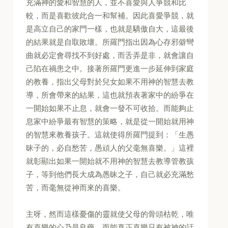
充滿神的愛和智慧的人，並不喜愛與人爭競和比
較，而是喜歡彼此合一和幫補。因此喜愛爭競，就
是高立自己的家門一樣，也就是驕傲自大，這最後
的結果就是自取敗壞。所羅門指出因為心存邪僻彎
曲就必定會尋找不到好處，而舌弄是非，就會讓自
己陷在禍患之中。接著所羅門更進一步延伸到家庭
的教養，指出父母對於兒女如果不用神的智慧去教
導，所會帶來的結果，這也就預表著家中的紛爭在
一開始如果不止息，就會一發不可收拾。而能夠止
息家中紛爭最有智慧的策略，就是從一開始就用神
的智慧來教養孩子。這就使得所羅門提到：「生愚
昧子的，必自愁苦，愚頑人的父毫無喜樂。」這裡
就彰顯出如果一開始就不用神的智慧去教導管教孩
子，等到他們長大成為愚昧之子，自己就必充滿愁
苦，而毫無從神而來的喜樂。
主呀，然而這樣憂傷的靈就使父母的骨頭枯乾，唯
有喜樂的心乃是良藥。而能真正喜樂只有被神的話