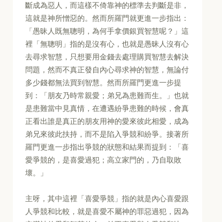
斷成為惡人，而這樣不倚靠神的標準去判斷是非，
這就是神所憎惡的。然而所羅門就更進一步指出：
「愚昧人既無聰明，為何手拿價銀買智慧呢？」這
裡「無聰明」指的是沒有心，也就是愚昧人沒有心
去尋求智慧，只想要用金錢去處理購買智慧去解決
問題，然而不真正發自內心尋求神的智慧，無論付
多少錢都無法買到智慧。然而所羅門更進一步提
到：「朋友乃時常親愛；弟兄為患難而生。」也就
是患難當中見真情，在遭遇紛爭患難的時候，會真
正看出誰是真正的朋友用神的愛來彼此相愛，成為
弟兄來彼此扶持，而不是陷入爭競和紛爭。接著所
羅門更進一步指出爭競的狀態和結果而提到：「喜
愛爭競的，是喜愛過犯；高立家門的，乃自取敗
壞。」
主呀，其中這裡「喜愛爭競」指的就是內心喜愛跟
人爭競和比較，就是喜愛不屬神的罪惡過犯，因為