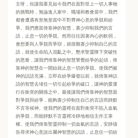
主呀，你讓我看見如今我們在面對世上一切人事物
的挑戰時，無論進入家中、職場和教會當中，我們
都會遭遇有形無形當中不對齊神心意的爭競和紛
爭。我們應當倚靠神的智慧，寡少抑制我們的言
語，止息一切的爭競。然而往往因著內心的軟弱，
會想要與人爭競而爭辯，就很難寡少抑制自己的言
語，就使生命陷入混亂之中。懇求聖靈降下突破性
的恩膏，讓我們倚靠神的智慧警覺紛爭的起頭，倚
靠神的智慧在一開始就止息一切的爭競。使我們被
神的話語充滿，立即在紛爭爆發以前，就倚靠神話
語的智慧去堵住一切引起紛爭的破口，讓神的愛運
行在衝突的關係之中。最後讓我們倚靠神的智慧面
對爭競與紛爭，能夠寡少抑制住自己的言語而靜默
不言等候神。使我們的靈裡在面對衝突不陷入血氣
的爭競，而能靜默不言靈裡冷靜地相信主作王掌
權。使我們倚靠聖靈抑制一切血氣的言語，安靜禱
告尋求神心意說出屬神智慧的話語，止息住一切紛