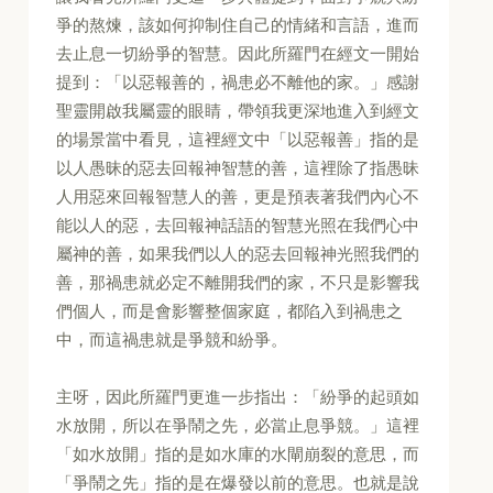
爭的熬煉，該如何抑制住自己的情緒和言語，進而
去止息一切紛爭的智慧。因此所羅門在經文一開始
提到：「以惡報善的，禍患必不離他的家。」感謝
聖靈開啟我屬靈的眼睛，帶領我更深地進入到經文
的場景當中看見，這裡經文中「以惡報善」指的是
以人愚昧的惡去回報神智慧的善，這裡除了指愚昧
人用惡來回報智慧人的善，更是預表著我們內心不
能以人的惡，去回報神話語的智慧光照在我們心中
屬神的善，如果我們以人的惡去回報神光照我們的
善，那禍患就必定不離開我們的家，不只是影響我
們個人，而是會影響整個家庭，都陷入到禍患之
中，而這禍患就是爭競和紛爭。
主呀，因此所羅門更進一步指出：「紛爭的起頭如
水放開，所以在爭鬧之先，必當止息爭競。」這裡
「如水放開」指的是如水庫的水閘崩裂的意思，而
「爭鬧之先」指的是在爆發以前的意思。也就是說