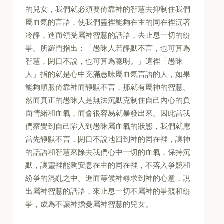
的兒女，我們就必須要倚靠神的智慧去抑制住我們
屬血氣的言語，使我們靈裡能夠在主的同在裡沉著
冷靜，進而領受屬神智慧的話語，去止息一切的紛
爭。所羅門指出：「愚昧人若靜默不言，也可算為
智慧，閉口不說，也可算為聰明。」這裡「愚昧
人」指的就是心中充滿愚昧屬血氣言語的人，如果
能夠順服倚靠神而靜默不言，那就有屬神的智慧。
然而真正的愚昧人是無法沉默克制住自己內心的負
面情緒和血氣，而會很容易就暴發出來。因此當我
們察覺到自己陷入到愚昧屬血氣的狀態，我們就應
當先靜默不言，閉口不說地回到神的同在裡，讓神
的話語和智慧來除去我們心中一切的血氣，保持沉
默，讓靈裡能夠安息在主的同在裡，不落入爭競和
紛爭的混亂之中。進而等候神尋求到神的心意，說
出屬神智慧的話語，來止息一切不屬神的爭競和紛
爭，成為不讓神擔憂屬神智慧的兒女。