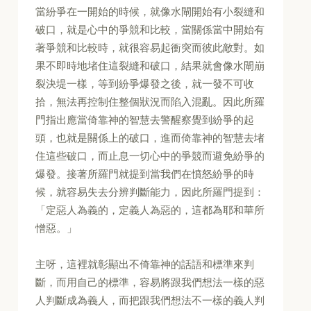
當紛爭在一開始的時候，就像水閘開始有小裂縫和
破口，就是心中的爭競和比較，當關係當中開始有
著爭競和比較時，就很容易起衝突而彼此敵對。如
果不即時地堵住這裂縫和破口，結果就會像水閘崩
裂決堤一樣，等到紛爭爆發之後，就一發不可收
拾，無法再控制住整個狀況而陷入混亂。因此所羅
門指出應當倚靠神的智慧去警醒察覺到紛爭的起
頭，也就是關係上的破口，進而倚靠神的智慧去堵
住這些破口，而止息一切心中的爭競而避免紛爭的
爆發。接著所羅門就提到當我們在憤怒紛爭的時
候，就容易失去分辨判斷能力，因此所羅門提到：
「定惡人為義的，定義人為惡的，這都為耶和華所
憎惡。」
主呀，這裡就彰顯出不倚靠神的話語和標準來判
斷，而用自己的標準，容易將跟我們想法一樣的惡
人判斷成為義人，而把跟我們想法不一樣的義人判