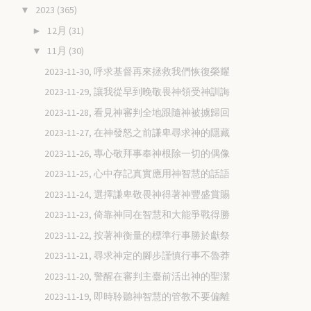
2023
(365)
▼
12月
(31)
►
11月
(30)
▼
2023-11-30, 呼求基督再來拯救我們恢復榮耀
2023-11-29, 讓我從早到晚敬畏神領受神訓誨
2023-11-28, 看見神審判全地跟隨神被擄歸回
2023-11-27, 在神發怒之前謙卑尋求神的隱藏
2023-11-26, 專心敬拜事奉神根除一切的偶像
2023-11-25, 心中存記真實應用神智慧的話語
2023-11-24, 選擇謙卑敬畏神得著神豐盛賞賜
2023-11-23, 倚靠神同在智慧和大能爭戰得勝
2023-11-22, 按著神衡量的標準行事勝於獻祭
2023-11-21, 尋求神定的腳步謹慎行事不魯莽
2023-11-20, 警醒在審判主臺前活出神的聖潔
2023-11-19, 即時聆聽神智慧的管教不要偏離