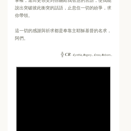
掌權，進而更領受到你賜給我智慧的言語，使我能
說出突破彼此衝突的話語，止息住一切的紛爭，求
你帶領。
這一切的感謝與祈求都是奉靠主耶穌基督的名求，
阿們。
CR
╬
-
C
ynthia,
R
ogery...
C
ross,
R
eborn...