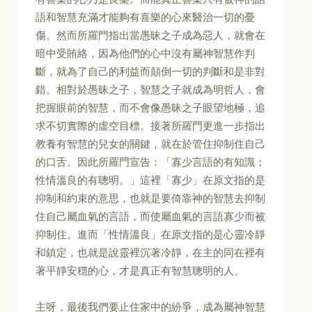
語和智慧充滿才能夠有喜樂的心來醫治一切的憂
傷。然而所羅門指出當愚昧之子成為惡人，就會在
暗中受賄絡，因為他們的心中沒有屬神智慧作判
斷，就為了自己的利益而顛倒一切的判斷和是非對
錯。相對於愚昧之子，智慧之子就成為明哲人，會
把握眼前的智慧，而不會像愚昧之子眼望地極，追
求不切實際的虛空目標。接著所羅門更進一步指出
教養有智慧的兒女的關鍵，就在於管住抑制住自己
的口舌。因此所羅門宣告：「寡少言語的有知識；
性情溫良的有聰明。」這裡「寡少」在原文指的是
抑制和約束的意思，也就是要倚靠神的智慧去抑制
住自己屬血氣的言語，而使屬血氣的言語寡少而被
抑制住。進而「性情溫良」在原文指的是心靈冷靜
和鎮定，也就是說靈裡沉著冷靜，在主的同在裡有
著平靜安穩的心，才是真正有智慧聰明的人。
主呀，最後我們要止住家中的紛爭，成為屬神智慧