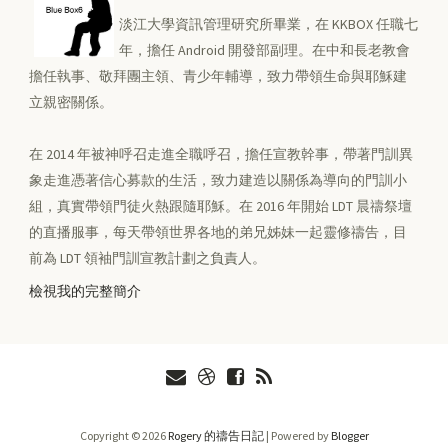
淡江大學資訊管理研究所畢業，在 KKBOX 任職七
年，擔任 Android 開發部副理。在中和長老教會
擔任執事、敬拜團主領、青少年輔導，致力帶領生命與耶穌建
立親密關係。
在 2014 年被神呼召走進全職呼召，擔任宣教幹事，帶著門訓異
象走進憑著信心募款的生活，致力建造以關係為導向的門訓小
組，真實帶領門徒火熱跟隨耶穌。在 2016 年開始 LDT 晨禱祭壇
的直播服事，每天帶領世界各地的弟兄姊妹一起靈修禱告，目
前為 LDT 領袖門訓宣教計劃之負責人。
檢視我的完整簡介
Copyright ©
2026
Rogery 的禱告日記
| Powered by
Blogger