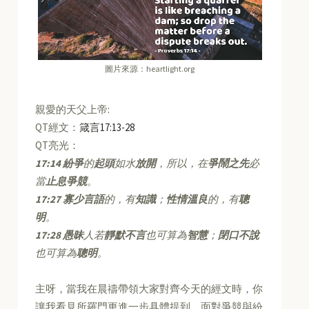
圖片來源：heartlight.org
親愛的天父上帝:
QT經文：
箴言17:13-28
QT亮光：
17:14
紛爭
的
起頭
如水
放開
，所以，在
爭鬧之先
必
當
止息爭競
。
17:27
寡少言語
的，有
知識
；
性情溫良
的，有
聰
明
。
17:28
愚昧
人若
靜默不言
也可算為
智慧
；
閉口不說
也可算為
聰明
。
主呀，當我在晨禱帶領大家對齊今天的經文時，你
讓我看見所羅門更進一步具體提到，面對爭競與紛